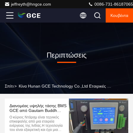
jeffreyth@hngce.com
0086-731-86187065
Κουβέντα
Περιπτώσεις
Σπίτι
>
Κίνα Hunan GCE Technology Co.,Ltd Εταιρικές Υποθέσεις
Διανομέας υψηλής τάσης BMS
GCE από Gautam Buddh
Nagar, Ινδία
Ο κύριος Ντάραμ είναι τεχνικός
επικεφαλής από μια εταιρεία
ενέργειας της Ινδίας.Η τεχνολογία
του είναι εξαιρετική και έχει μια