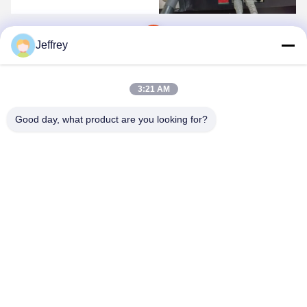
ολοκληρωμένη κατανόηση του
συστήματος διαχείρισης μπαταριών
υψηλής τάσης GCE.Το σύστημα
μπαταρίας λιθίου που παράγεται
1
από αυτούς είναι εγκατεστημένο με
Jeffrey
το σύστημα διαχείρισ...
3:21 AM
Good day, what product are you looking for?
Hunan GCE Technology Co.,Ltd
jeffreyth@hngce.com
0086-731-86187065
Κτίριο Β3, 602, Επιστήμη και Τεχνολογία Νέα Πόλη,
επαρχία Τσανγκσά, πόλη Τσανγκσά, επαρχία Χουνάν