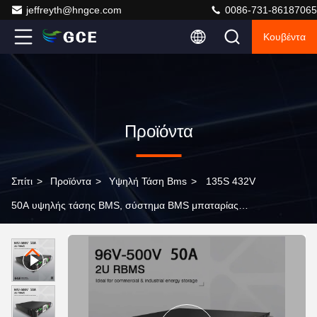
jeffreyth@hngce.com
0086-731-86187065
Κουβέντα
Προϊόντα
Σπίτι
>
Προϊόντα
>
Υψηλή Τάση Bms
>
135S 432V
50A υψηλής τάσης BMS, σύστημα BMS μπαταρίας
λιθίου με πρωτόκολλο CAN RS485