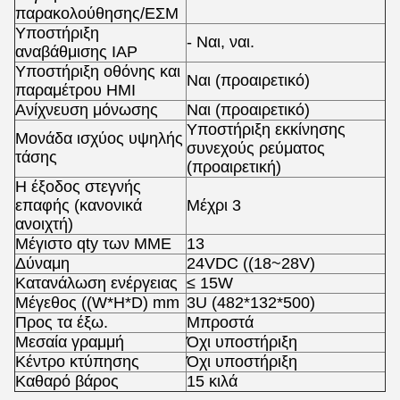
παρακολούθησης/ΕΣΜ
Υποστήριξη
- Ναι, ναι.
αναβάθμισης IAP
Υποστήριξη οθόνης και
Ναι (προαιρετικό)
παραμέτρου HMI
Ανίχνευση μόνωσης
Ναι (προαιρετικό)
Υποστήριξη εκκίνησης
Μονάδα ισχύος υψηλής
συνεχούς ρεύματος
τάσης
(προαιρετική)
Η έξοδος στεγνής
επαφής (κανονικά
Μέχρι 3
ανοιχτή)
Μέγιστο qty των ΜΜΕ
13
Δύναμη
24VDC ((18~28V)
Κατανάλωση ενέργειας
≤ 15W
Μέγεθος ((W*H*D) mm
3U (482*132*500)
Προς τα έξω.
Μπροστά
Μεσαία γραμμή
Όχι υποστήριξη
Κέντρο κτύπησης
Όχι υποστήριξη
Καθαρό βάρος
15 κιλά