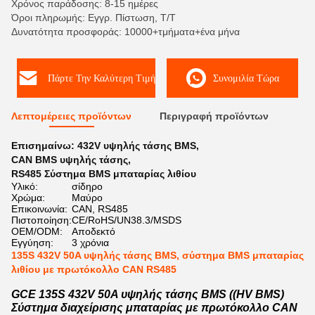
Χρόνος παράδοσης: 8-15 ημέρες
Όροι πληρωμής: Εγγρ. Πίστωση, T/T
Δυνατότητα προσφοράς: 10000+τμήματα+ένα μήνα
Πάρτε Την Καλύτερη Τιμή
Συνομιλία Τώρα
Λεπτομέρειες προϊόντων
Περιγραφή προϊόντων
Επισημαίνω:
432V υψηλής τάσης BMS
,
CAN BMS υψηλής τάσης
,
RS485 Σύστημα BMS μπαταρίας λιθίου
Υλικό:
σίδηρο
Χρώμα:
Μαύρο
Επικοινωνία:
CAN, RS485
Πιστοποίηση:
CE/RoHS/UN38.3/MSDS
OEM/ODM:
Αποδεκτό
Εγγύηση:
3 χρόνια
135S 432V 50A υψηλής τάσης BMS, σύστημα BMS μπαταρίας
λιθίου με πρωτόκολλο CAN RS485
GCE 135S 432V 50A υψηλής τάσης BMS ((HV BMS)
Σύστημα διαχείρισης μπαταρίας με πρωτόκολλο CAN