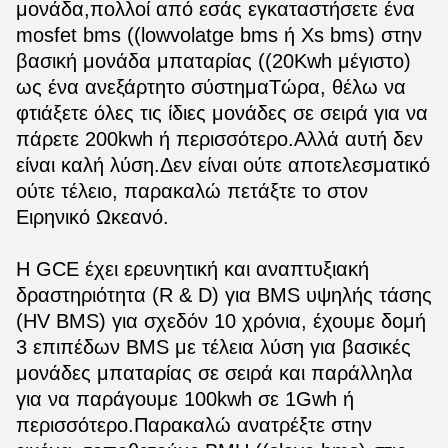
μονάδα,πολλοί από εσάς εγκαταστήσετε ένα
mosfet bms ((lowvolatge bms ή Xs bms) στην
βασική μονάδα μπαταρίας ((20Kwh μέγιστο)
ως ένα ανεξάρτητο σύστημαΤώρα, θέλω να
φτιάξετε όλες τις ίδιες μονάδες σε σειρά για να
πάρετε 200kwh ή περισσότερο.Αλλά αυτή δεν
είναι καλή λύση.Δεν είναι ούτε αποτελεσματικό
ούτε τέλειο, παρακαλώ πετάξτε το στον
Ειρηνικό Ωκεανό.
Η GCE έχει ερευνητική και αναπτυξιακή
δραστηριότητα (R & D) για BMS υψηλής τάσης
(HV BMS) για σχεδόν 10 χρόνια, έχουμε δομή
3 επιπέδων BMS με τέλεια λύση για βασικές
μονάδες μπαταρίας σε σειρά και παράλληλα
για να παράγουμε 100kwh σε 1Gwh ή
περισσότερο.Παρακαλώ ανατρέξτε στην