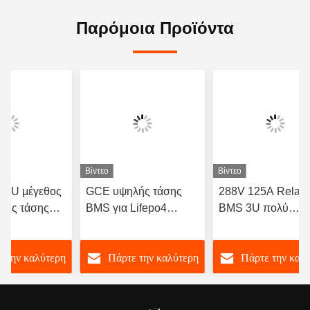
Παρόμοια Προϊόντα
Βίντεο
Βίντεο
ν 4U μέγεθος
GCE υψηλής τάσης
288V 125A Relay
λής τάσης
BMS για Lifepo4
BMS 3U πολύ
0A 12S 15S
μπαταρία 384V 120S
ολοκληρωμένο για
μπαταρίες
96V-1000V
μπαταρία LFP NC
ε την καλύτερη
Πάρτε την καλύτερη
Πάρτε την καλ
LTO
τιμή
τιμή
τιμή