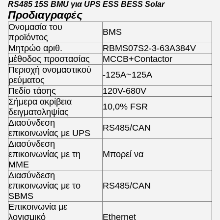
RS485 15S BMU για UPS ESS BESS Solar
Προδιαγραφές
Ονομασία του
BMS
προϊόντος
Μητρώο αριθ.
RBMS07S2-3-63A384V
μέθοδος προστασίας
MCCB+Contactor
Περιοχή ονομαστικού
-125A~125A
ρεύματος
Πεδίο τάσης
120V-680V
Σήμερα ακρίβεια
10,0% FSR
δειγματοληψίας
Διασύνδεση
RS485/CAN
επικοινωνίας με UPS
Διασύνδεση
επικοινωνίας με τη
Μπορεί να
ΜΜΕ
Διασύνδεση
επικοινωνίας με το
RS485/CAN
SBMS
Επικοινωνία με
λογισμικό
Ethernet