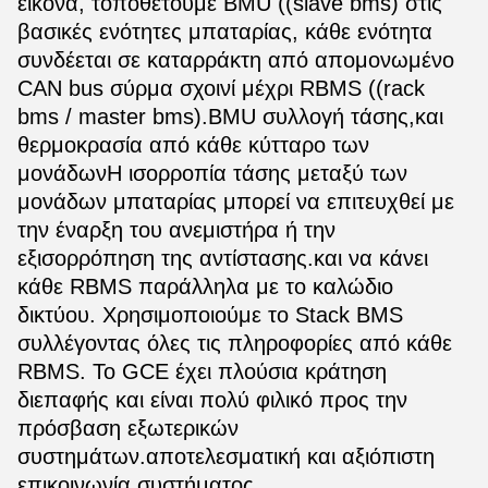
εικόνα, τοποθετούμε BMU ((slave bms) στις
βασικές ενότητες μπαταρίας, κάθε ενότητα
συνδέεται σε καταρράκτη από απομονωμένο
CAN bus σύρμα σχοινί μέχρι RBMS ((rack
bms / master bms).BMU συλλογή τάσης,και
θερμοκρασία από κάθε κύτταρο των
μονάδωνΗ ισορροπία τάσης μεταξύ των
μονάδων μπαταρίας μπορεί να επιτευχθεί με
την έναρξη του ανεμιστήρα ή την
εξισορρόπηση της αντίστασης.και να κάνει
κάθε RBMS παράλληλα με το καλώδιο
δικτύου. Χρησιμοποιούμε το Stack BMS
συλλέγοντας όλες τις πληροφορίες από κάθε
RBMS. Το GCE έχει πλούσια κράτηση
διεπαφής και είναι πολύ φιλικό προς την
πρόσβαση εξωτερικών
συστημάτων.αποτελεσματική και αξιόπιστη
επικοινωνία συστήματος.