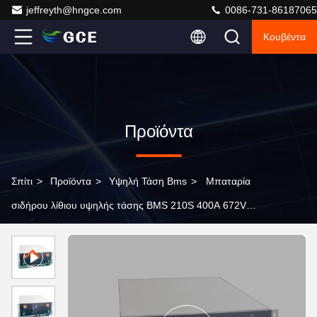
jeffreyth@hngce.com
0086-731-86187065
Κουβέντα
Προϊόντα
Σπίτι
>
Προϊόντα
>
Υψηλή Τάση Bms
>
Μπαταρία
σιδήρου λίθιου υψηλής τάσης BMS 210S 400A 672V
bms με τον κύριο σκλάβο - η μόνωση 2800VDC
αντιστέκεται την τάση