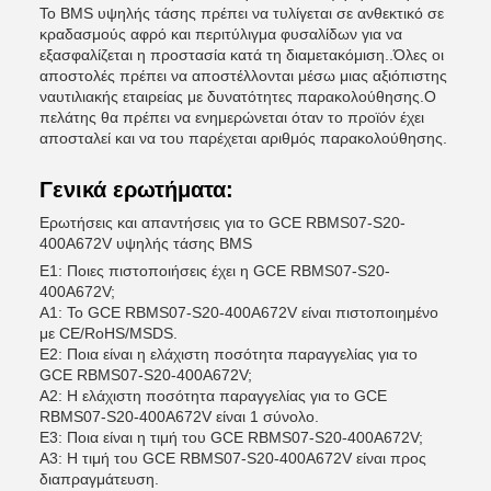
Το BMS υψηλής τάσης πρέπει να τυλίγεται σε ανθεκτικό σε
κραδασμούς αφρό και περιτύλιγμα φυσαλίδων για να
εξασφαλίζεται η προστασία κατά τη διαμετακόμιση..Όλες οι
αποστολές πρέπει να αποστέλλονται μέσω μιας αξιόπιστης
ναυτιλιακής εταιρείας με δυνατότητες παρακολούθησης.Ο
πελάτης θα πρέπει να ενημερώνεται όταν το προϊόν έχει
αποσταλεί και να του παρέχεται αριθμός παρακολούθησης.
Γενικά ερωτήματα:
Ερωτήσεις και απαντήσεις για το GCE RBMS07-S20-
400A672V υψηλής τάσης BMS
Ε1: Ποιες πιστοποιήσεις έχει η GCE RBMS07-S20-
400A672V;
Α1: Το GCE RBMS07-S20-400A672V είναι πιστοποιημένο
με CE/RoHS/MSDS.
Ε2: Ποια είναι η ελάχιστη ποσότητα παραγγελίας για το
GCE RBMS07-S20-400A672V;
Α2: Η ελάχιστη ποσότητα παραγγελίας για το GCE
RBMS07-S20-400A672V είναι 1 σύνολο.
Ε3: Ποια είναι η τιμή του GCE RBMS07-S20-400A672V;
Α3: Η τιμή του GCE RBMS07-S20-400A672V είναι προς
διαπραγμάτευση.