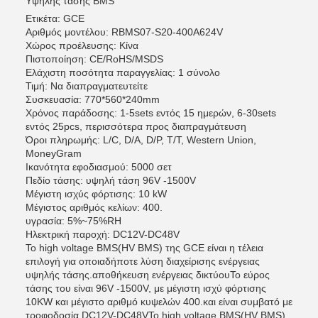
Υψηλής τάσης BMS
Ετικέτα: GCE
Αριθμός μοντέλου: RBMS07-S20-400A624V
Χώρος προέλευσης: Κίνα
Πιστοποίηση: CE/RoHS/MSDS
Ελάχιστη ποσότητα παραγγελίας: 1 σύνολο
Τιμή: Να διαπραγματευτείτε
Συσκευασία: 770*560*240mm
Χρόνος παράδοσης: 1-5sets εντός 15 ημερών, 6-30sets
εντός 25pcs, περισσότερα προς διαπραγμάτευση
Όροι πληρωμής: L/C, D/A, D/P, T/T, Western Union,
MoneyGram
Ικανότητα εφοδιασμού: 5000 σετ
Πεδίο τάσης: υψηλή τάση 96V -1500V
Μέγιστη ισχύς φόρτισης: 10 kW
Μέγιστος αριθμός κελίων: 400.
υγρασία: 5%~75%RH
Ηλεκτρική παροχή: DC12V-DC48V
Το high voltage BMS(HV BMS) της GCE είναι η τέλεια
επιλογή για οποιαδήποτε λύση διαχείρισης ενέργειας
υψηλής τάσης.αποθήκευση ενέργειας δικτύουΤο εύρος
τάσης του είναι 96V -1500V, με μέγιστη ισχύ φόρτισης
10KW και μέγιστο αριθμό κυψελών 400.και είναι συμβατό με
τροφοδοσία DC12V-DC48VΤο high voltage BMS(HV BMS)