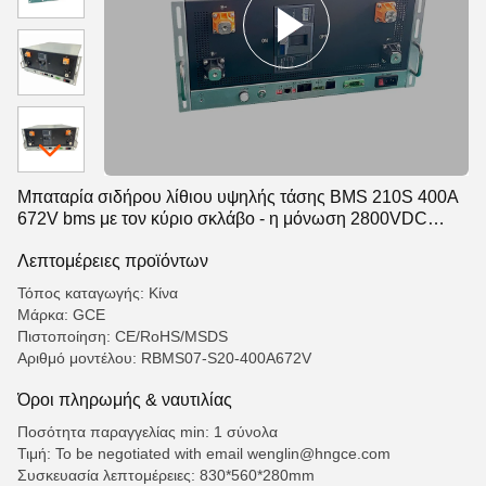
Μπαταρία σιδήρου λίθιου υψηλής τάσης BMS 210S 400A
672V bms με τον κύριο σκλάβο - η μόνωση 2800VDC
αντιστέκεται την τάση
Λεπτομέρειες προϊόντων
Τόπος καταγωγής: Κίνα
Μάρκα: GCE
Πιστοποίηση: CE/RoHS/MSDS
Αριθμό μοντέλου: RBMS07-S20-400A672V
Όροι πληρωμής & ναυτιλίας
Ποσότητα παραγγελίας min: 1 σύνολα
Τιμή: To be negotiated with email wenglin@hngce.com
Συσκευασία λεπτομέρειες: 830*560*280mm