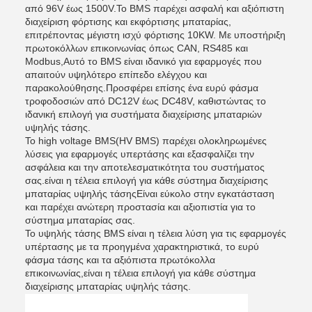
από 96V έως 1500V.Το BMS παρέχει ασφαλή και αξιόπιστη
διαχείριση φόρτισης και εκφόρτισης μπαταρίας,
επιτρέποντας μέγιστη ισχύ φόρτισης 10KW. Με υποστήριξη
πρωτοκόλλων επικοινωνίας όπως CAN, RS485 και
Modbus,Αυτό το BMS είναι ιδανικό για εφαρμογές που
απαιτούν υψηλότερο επίπεδο ελέγχου και
παρακολούθησης.Προσφέρει επίσης ένα ευρύ φάσμα
τροφοδοσιών από DC12V έως DC48V, καθιστώντας το
ιδανική επιλογή για συστήματα διαχείρισης μπαταριών
υψηλής τάσης.
Το high voltage BMS(HV BMS) παρέχει ολοκληρωμένες
λύσεις για εφαρμογές υπερτάσης και εξασφαλίζει την
ασφάλεια και την αποτελεσματικότητα του συστήματος
σας.είναι η τέλεια επιλογή για κάθε σύστημα διαχείρισης
μπαταρίας υψηλής τάσηςΕίναι εύκολο στην εγκατάσταση
και παρέχει ανώτερη προστασία και αξιοπιστία για το
σύστημα μπαταρίας σας.
Το υψηλής τάσης BMS είναι η τέλεια λύση για τις εφαρμογές
υπέρτασης με τα προηγμένα χαρακτηριστικά, το ευρύ
φάσμα τάσης και τα αξιόπιστα πρωτόκολλα
επικοινωνίας,είναι η τέλεια επιλογή για κάθε σύστημα
διαχείρισης μπαταρίας υψηλής τάσης.