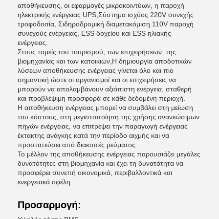
αποθήκευσης, οι εφαρμογές μικροκοιντύων, η παροχή
ηλεκτρικής ενέργειας UPS,Σύστημα ισχύος 220V συνεχής
τροφοδοσία, Σιδηροδρομική διαμετακόμιση 110V παροχή
συνεχούς ενέργειας, ESS δοχείου και ESS ηλιακής
ενέργειας.
Στους τομείς του τουρισμού, των επιχειρήσεων, της
βιομηχανίας και των κατοικιών,Η δημιουργία αποδοτικών
λύσεων αποθήκευσης ενέργειας γίνεται όλο και πιο
σημαντική ώστε οι οργανισμοί και οι επιχειρήσεις να
μπορούν να απολαμβάνουν αξιόπιστη ενέργεια, σταθερή
και προβλέψιμη προσφορά σε κάθε δεδομένη περιοχή.
Η αποθήκευση ενέργειας μπορεί να συμβάλει στη μείωση
του κόστους, στη μεγιστοποίηση της χρήσης ανανεώσιμων
πηγών ενέργειας, να επιτρέψει την παραγωγή ενέργειας
έκτακτης ανάγκης κατά την περίοδο αιχμής και να
προστατεύσει από διακοπές ρεύματος.
Το μέλλον της αποθήκευσης ενέργειας παρουσιάζει μεγάλες
δυνατότητες στη βιομηχανία και έχει τη δυνατότητα να
προσφέρει συνεπή οικονομικά, περιβαλλοντικά και
ενεργειακά οφέλη.
Προσαρμογή: