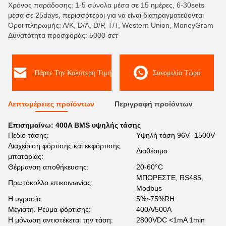
Χρόνος παράδοσης: 1-5 σύνολα μέσα σε 15 ημέρες, 6-30sets
μέσα σε 25days, περισσότεροι για να είναι διαπραγματεύονται
Όροι πληρωμής: Λ/Κ, D/A, D/P, T/T, Western Union, MoneyGram
Δυνατότητα προσφοράς: 5000 σετ
Πάρτε Την Καλύτερη Τιμή
Συνομιλία Τώρα
Λεπτομέρειες προϊόντων
Περιγραφή προϊόντων
Επισημαίνω:
400A BMS υψηλής τάσης
Πεδίο τάσης:
Υψηλή τάση 96V -1500V
Διαχείριση φόρτισης και εκφόρτισης
Διαθέσιμο
μπαταρίας:
Θέρμανση αποθήκευσης:
20-60°C
ΜΠΟΡΕΣΤΕ, RS485,
Πρωτόκολλο επικοινωνίας:
Modbus
Η υγρασία:
5%~75%RH
Μέγιστη. Ρεύμα φόρτισης:
400A/500A
Η μόνωση αντιστέκεται την τάση:
2800VDC <1mA 1min