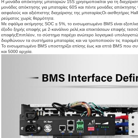
Η μονάδα απόκτησης μπαταριών 15S χρησιμοποιείται για τη διαχείρισ
μονάδες απόκτησης για μπαταρίες 60S και πέντε μονάδες απόκτησης γ
ασφαλούς και αξιόπιστης διαχείρισης της μπαταρίαςΟι αισθητήρες Hal
ρεύματος χωρίς θερμότητα.
Με σφάλμα εκτίμησης SOC ≤ 5%, το ενσωματωμένο BMS είναι εξοπλισ
έξοδο ξηρής επαφής με 2-κανάλινο ρελέ,και επεκτάσεων επαφής τεσσ
επαφήςΕπιπλέον, το σύστημα παρέχει ανώτερο λογισμικό υπολογιστών
διορθώνουν τα συστήματα μπαταρίας και να τροποποιούν τις παραμέ
Το ενσωματωμένο BMS υποστηρίζει επίσης έως και επτά BMS που συ
και 5000 αρχεία.