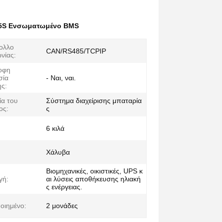
5S Ενσωματωμένο BMS
ολλο
CAN/RS485/TCPIP
νίας:
οφη
σία
- Ναι, ναι.
ς:
α του
Σύστημα διαχείρισης μπαταρία
ος:
ς
6 κιλά
Χάλυβα
Βιομηχανικές, οικιστικές, UPS κ
γή:
αι λύσεις αποθήκευσης ηλιακή
ς ενέργειας.
οιημένο:
2 μονάδες