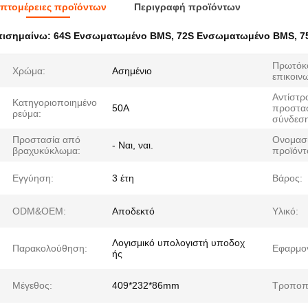
πτομέρειες προϊόντων
Περιγραφή προϊόντων
πισημαίνω:
64S Ενσωματωμένο BMS
,
72S Ενσωματωμένο BMS
,
7
Πρωτόκ
Χρώμα:
Ασημένιο
επικοινω
Αντίστρ
Κατηγοριοποιημένο
50Α
προστα
ρεύμα:
σύνδεση
Προστασία από
Ονομασί
- Ναι, ναι.
βραχυκύκλωμα:
προϊόντ
Εγγύηση:
3 έτη
Βάρος:
ODM&OEM:
Αποδεκτό
Υλικό:
Λογισμικό υπολογιστή υποδοχ
Παρακολούθηση:
Εφαρμο
ής
Μέγεθος:
409*232*86mm
Τροποπ