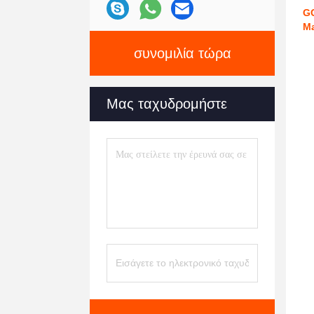
GC
Ma
συνομιλία τώρα
Μας ταχυδρομήστε