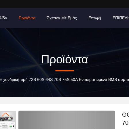
λίδα
Προϊόντα
Σχετικά Με Εμάς
Επαφή
ΕΠΙΠΕΔ
Προϊόντα
 χονδρική τιμή 72S 60S 64S 70S 75S 50A Ενσωματωμένο BMS συμπα
GC
70