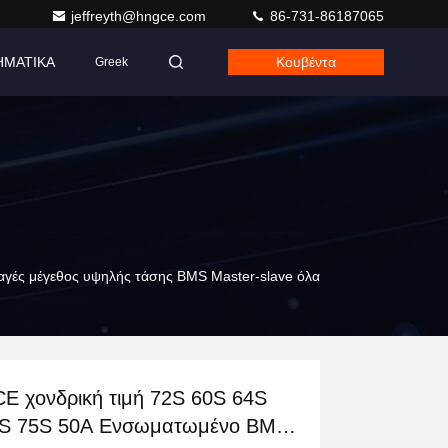
jeffreyth@hngce.com
86-731-86187065
ΗΜΑΤΙΚΑ
Κουβέντα
Greek
γές μέγεθος υψηλής τάσης BMS Master-slave όλα
E χονδρική τιμή 72S 60S 64S
S 75S 50A Ενσωματωμένο BMS