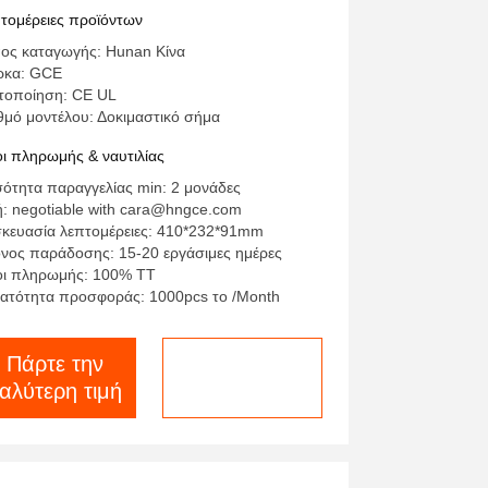
μπαγές μέγεθος υψηλής τάσης
τομέρειες προϊόντων
S Master-slave όλα σε ένα
ος καταγωγής: Hunan Κίνα
ήρες σετ
ρκα: GCE
τοποίηση: CE UL
θμό μοντέλου: Δοκιμαστικό σήμα
ι πληρωμής & ναυτιλίας
ότητα παραγγελίας min: 2 μονάδες
ή: negotiable with cara@hngce.com
κευασία λεπτομέρειες: 410*232*91mm
νος παράδοσης: 15-20 εργάσιμες ημέρες
ι πληρωμής: 100% TT
ατότητα προσφοράς: 1000pcs το /Month
Πάρτε την
συνομιλία τώρα
αλύτερη τιμή