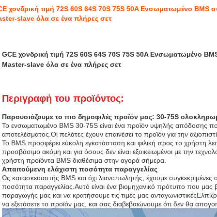
E χονδρική τιμή 72S 60S 64S 70S 75S 50A Ενσωματωμένο BMS 
ster-slave όλα σε ένα πλήρες σετ
GCE χονδρική τιμή 72S 60S 64S 70S 75S 50A Ενσωματωμένο BM
Master-slave όλα σε ένα πλήρες σετ
Περιγραφή του προϊόντος:
Παρουσιάζουμε το πιο δημοφιλές προϊόν μας: 30-75S ολοκληρ
Το ενσωματωμένο BMS 30-75S είναι ένα προϊόν υψηλής απόδοσης που 
αποτελέσματος.Οι πελάτες έχουν επαινέσει το προϊόν για την αξιοπιστί
Το BMS προσφέρει εύκολη εγκατάσταση και φιλική προς το χρήστη λει
προσβάσιμο ακόμη και για όσους δεν είναι εξοικειωμένοι με την τεχνολο
χρήστη προϊόντα BMS διαθέσιμα στην αγορά σήμερα.
Απαιτούμενη ελάχιστη ποσότητα παραγγελίας
Ως κατασκευαστής BMS και όχι λιανοπωλητής, έχουμε συγκεκριμένες απ
ποσότητα παραγγελίας.Αυτό είναι ένα βιομηχανικό πρότυπο που μας 
παραγωγής μας και να κρατήσουμε τις τιμές μας ανταγωνιστικέςΕλπίζο
να εξετάσετε το προϊόν μας, και σας διαβεβαιώνουμε ότι δεν θα απογοη