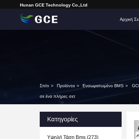
Hunan GCE Technology Co.,Ltd
Αρχική Σε
Σπίτι
>
Προϊόντα
>
Ενσωματωμένο BMS
>
GCE
σε ένα πλήρες σετ
Κατηγορίες
Υψηλή Τάση Bms
(273)