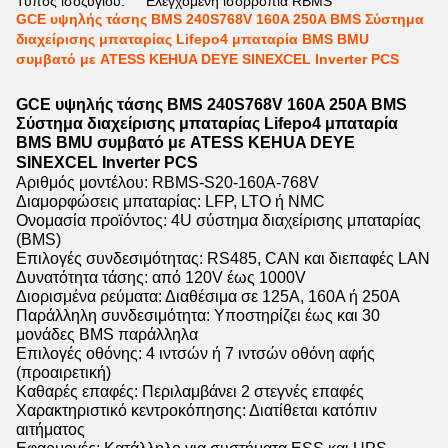
Τύπος ισοζυγίου:
Ελεγχόμενη ισορροπία RBMS
GCE υψηλής τάσης BMS 240S768V 160A 250A BMS Σύστημα
διαχείρισης μπαταρίας Lifepo4 μπαταρία BMS BMU
συμβατό με ATESS KEHUA DEYE SINEXCEL Inverter PCS
GCE υψηλής τάσης BMS 240S768V 160A 250A BMS
Σύστημα διαχείρισης μπαταρίας Lifepo4 μπαταρία
BMS BMU συμβατό με ATESS KEHUA DEYE
SINEXCEL Inverter PCS
Αριθμός μοντέλου: RBMS-S20-160A-768V
Διαμορφώσεις μπαταρίας: LFP, LTO ή NMC
Ονομασία προϊόντος: 4U σύστημα διαχείρισης μπαταρίας
(BMS)
Επιλογές συνδεσιμότητας: RS485, CAN και διεπαφές LAN
Δυνατότητα τάσης: από 120V έως 1000V
Διορισμένα ρεύματα: Διαθέσιμα σε 125A, 160A ή 250A
Παράλληλη συνδεσιμότητα: Υποστηρίζει έως και 30
μονάδες BMS παράλληλα
Επιλογές οθόνης: 4 ιντσών ή 7 ιντσών οθόνη αφής
(προαιρετική)
Καθαρές επαφές: Περιλαμβάνει 2 στεγνές επαφές
Χαρακτηριστικό κεντροκόπησης: Διατίθεται κατόπιν
αιτήματος