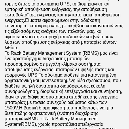
τομείς όπως τα συστήματα UPS, τη βιομηχανική και
εμπορική αποθήκευση ενέργειας, την αποθήκευση
φωτοβολταϊκής ενέργειας και την κατοικιακή αποθήκευση
ενέργειας.Είμαστε αφοσιωμένοι στην αδιάκοπη
καινοτομία., καταγράφοντας με ακρίβεια και ικανοποιώντας
τις εξελισσόμενες ανάγκες των πελατών μας, και
αφοσιωμένοι στην παροχή αποδοτικών και βιώσιμων
λύσεων αποθήκευσης ενέργειας από μπαταρίες ιόντων
λιθίου.
Το Rack Battery Management System (RBMS) μας είναι
ένα αριστούργημα διαχείρισης μπαταριών
προσαρμοσμένο σε μεγάλη κλίμακα συστήματα
αποθήκευσης ενέργειας μπαταριών υψηλής τάσης και
εφαρμογές UPS.Το σύστημα υιοθετεί μια κατανεμημένη
αρχιτεκτονική και μοντελοποιημένη ιδέα σχεδιασμού, που
διαθέτει υψηλή δυνατότητα διαμόρφωσης, εύκολη
συναρμολόγηση, διορθωτική επεξεργασία και συντήρηση,
ιδανικά για διάφορα συστήματα αποθήκευσης ενέργειας
μπαταρίας με τάσεις συνεχούς ρεύματος κάτω των
1500V.Η βασική διαμόρφωση του προϊόντος είναι μια
διεπίπεδης αρχιτεκτονική (ενότητα διαχείρισης
μπαταριών/BMU + Rack Battery Management
System/RBMS), χωρίς προσπάθεια επεξεργασία