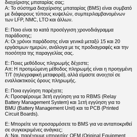
διαχείρισης μπαταρίας σας;
Α: Το σύστημα διαχείρισης μπαταρίας (BMS) είναι συμβατό
με διάφορους τύπους κυψελών, συμπεριλαμβανομένων
των LFP, NMC, LTO και άλλων.
Ε: Ποιο είναι το κατά προσέγγιση χρονοδιάγραμμα
παράδοσης;
Α: Οι χρόνοι παράδοσης είναι γενικά μεταξύ 15 και 20
εργάσιμων ημερών, ανάλογα με τις προδιαγραφές και την
ποσότητα της παραγγελίας σας.
Ε: Ποιες μεθόδους πληρωμής δέχεστε;
Απ: Η προτιμώμενη μέθοδος πληρωμής είναι η προηγμένη
T/T (τηλεγραφική μεταφορά), αλλά είμαστε ανοιχτοί σε
εναλλακτικούς όρους πληρωμής.
Ε: Ποια εγγύηση παρέχετε;
Α: Προσφέρουμε 3ετή εγγύηση για το RBMS (Relay
Battery Management System) και 1ετή εγγύηση για το
BMU (Battery Management Unit) και τα PCB (Printed
Circuit Boards).
Ε: Μπορείτε να προσαρμόσετε το BMS για να ανταποκριθεί
σε συγκεκριμένες ανάγκες;
Α: Ναι, παρέχουμε υπηρεσίες OEM (Original Equipment