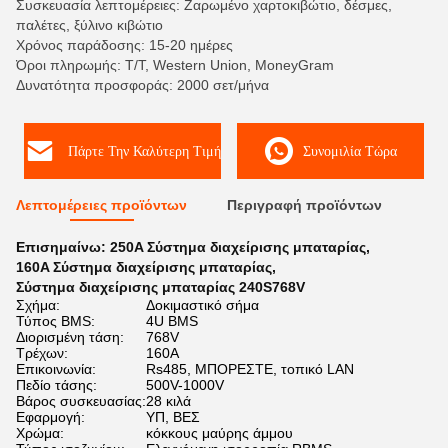
Συσκευασία λεπτομέρειες: Ζαρωμένο χαρτοκιβώτιο, δέσμες,
παλέτες, ξύλινο κιβώτιο
Χρόνος παράδοσης: 15-20 ημέρες
Όροι πληρωμής: T/T, Western Union, MoneyGram
Δυνατότητα προσφοράς: 2000 σετ/μήνα
Πάρτε Την Καλύτερη Τιμή
Συνομιλία Τώρα
Λεπτομέρειες προϊόντων
Περιγραφή προϊόντων
Επισημαίνω:
250A Σύστημα διαχείρισης μπαταρίας
,
160A Σύστημα διαχείρισης μπαταρίας
,
Σύστημα διαχείρισης μπαταρίας 240S768V
Σχήμα:
Δοκιμαστικό σήμα
Τύπος BMS:
4U BMS
Διορισμένη τάση:
768V
Τρέχων:
160A
Επικοινωνία:
Rs485, ΜΠΟΡΕΣΤΕ, τοπικό LAN
Πεδίο τάσης:
500V-1000V
Βάρος συσκευασίας:
28 κιλά
Εφαρμογή:
ΥΠ, ΒΕΣ
Χρώμα:
κόκκους μαύρης άμμου