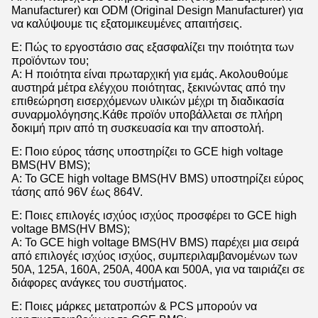
Manufacturer) και ODM (Original Design Manufacturer) για
να καλύψουμε τις εξατομικευμένες απαιτήσεις.
Ε: Πώς το εργοστάσιο σας εξασφαλίζει την ποιότητα των
προϊόντων του;
Α: Η ποιότητα είναι πρωταρχική για εμάς. Ακολουθούμε
αυστηρά μέτρα ελέγχου ποιότητας, ξεκινώντας από την
επιθεώρηση εισερχόμενων υλικών μέχρι τη διαδικασία
συναρμολόγησης.Κάθε προϊόν υποβάλλεται σε πλήρη
δοκιμή πριν από τη συσκευασία και την αποστολή.
Ε: Ποιο εύρος τάσης υποστηρίζει το GCE high voltage
BMS(HV BMS);
Α: Το GCE high voltage BMS(HV BMS) υποστηρίζει εύρος
τάσης από 96V έως 864V.
Ε: Ποιες επιλογές ισχύος ισχύος προσφέρει το GCE high
voltage BMS(HV BMS);
Α: Το GCE high voltage BMS(HV BMS) παρέχει μια σειρά
από επιλογές ισχύος ισχύος, συμπεριλαμβανομένων των
50A, 125A, 160A, 250A, 400A και 500A, για να ταιριάζει σε
διάφορες ανάγκες του συστήματος.
Ε: Ποιες μάρκες μετατροπών & PCS μπορούν να