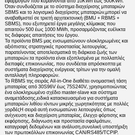
εφαρμογών που κυμαίνονται από 10KWh έως 500KWh.
Όταν συνδυάζεται με το σύστημα διαχείρισης μπαταριών
SBMS και το λογισμικό διαχείρισης μπαταριών,μπορεί να
αναβαθμιστεί σε τριετή αρχιτεκτονική (BMU + RBMS +
SBMS), που εξυπηρετεί έργα μεγάλης κλίμακας που
απαιτούν 500 έως 1000 MWh, προσαρμόζοντας ευέλικτα
τις διάφορες απαιτήσεις του έργου.
Τα προϊόντα BMS μας ενσωματώνουν ολοκληρωμένες και
αξιόπιστες στρατηγικές προστασίας λειτουργίας,
παρατείνοντας αποτελεσματικά τη διάρκεια ζωής των
μπαταριών.τα προϊόντα είναι εξοπλισμένα με πολλαπλές
διεπαφές επικοινωνίας, που συνδέεται απρόσκοπτα με
συστήματα διαχείρισης ενέργειας τρίτων για την ομαλή
ανταλλαγή πληροφοριών.
Το RBMS της σειράς All-in-One διαθέτει ονομαστική τάση
μπαταρίας από 30S96V έως 75S240V, χρησιμοποιώντας
ένα ολοκληρωμένο σχέδιο master-slave και σύστημα
αναμετάδοσης,ειδικά κατασκευασμένα για συστήματα
μπαταριών λιθίου ιόντων μικρής χωρητικότητας με πολλές
χορδέςΗ σειρά αυτή ενσωματώνει λειτουργίες όπως
ανίχνευση και διαχείριση μπαταρίας, έλεγχο φόρτισης και
εκφόρτισης, διάγνωση και προστασία σφαλμάτων,
καταγραφή δεδομένων και ανάλυση,συνολική υποστήριξη
των πρωτοκόλλων επικοινωνίας CAN/RS485/TCPIP.