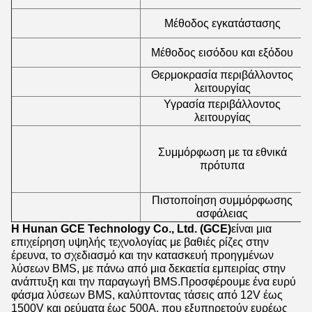
Μέθοδος εγκατάστασης
Μέθοδος εισόδου και εξόδου
Θερμοκρασία περιβάλλοντος
λειτουργίας
Υγρασία περιβάλλοντος
λειτουργίας
Συμμόρφωση με τα εθνικά
γ
πρότυπα
γ
Πιστοποίηση συμμόρφωσης
ασφάλειας
Η Hunan GCE Technology Co., Ltd. (GCE)
είναι μια
επιχείρηση υψηλής τεχνολογίας με βαθιές ρίζες στην
έρευνα, το σχεδιασμό και την κατασκευή προηγμένων
λύσεων BMS, με πάνω από μια δεκαετία εμπειρίας στην
ανάπτυξη και την παραγωγή BMS.Προσφέρουμε ένα ευρύ
φάσμα λύσεων BMS, καλύπτοντας τάσεις από 12V έως
1500V και ρεύματα έως 500A, που εξυπηρετούν ευρέως