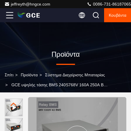
jeffreyth@hngce.com
0086-731-86187065
Κουβέντα
Προϊόντα
Σπίτι
>
Προϊόντα
>
Σύστημα Διαχείρισης Μπαταρίας
>
GCE υψηλής τάσης BMS 240S768V 160A 250A BMS
Σύστημα διαχείρισης μπαταρίας Lifepo4 μπαταρία BMS
BMU συμβατό με ATESS KEHUA DEYE SINEXCEL
Inverter PCS