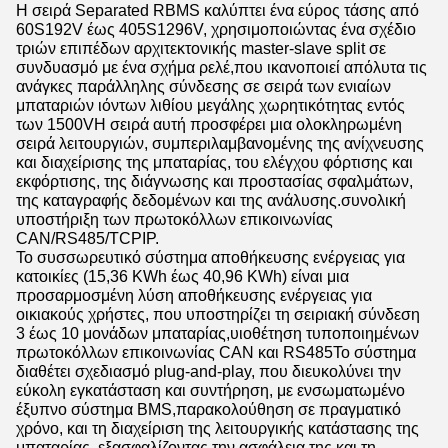
Η σειρά Separated RBMS καλύπτει ένα εύρος τάσης από
60S192V έως 405S1296V, χρησιμοποιώντας ένα σχέδιο
τριών επιπέδων αρχιτεκτονικής master-slave split σε
συνδυασμό με ένα σχήμα ρελέ,που ικανοποιεί απόλυτα τις
ανάγκες παράλληλης σύνδεσης σε σειρά των ενιαίων
μπαταριών ιόντων λιθίου μεγάλης χωρητικότητας εντός
των 1500VΗ σειρά αυτή προσφέρει μια ολοκληρωμένη
σειρά λειτουργιών, συμπεριλαμβανομένης της ανίχνευσης
και διαχείρισης της μπαταρίας, του ελέγχου φόρτισης και
εκφόρτισης, της διάγνωσης και προστασίας σφαλμάτων,
της καταγραφής δεδομένων και της ανάλυσης.συνολική
υποστήριξη των πρωτοκόλλων επικοινωνίας
CAN/RS485/TCPIP.
Το συσσωρευτικό σύστημα αποθήκευσης ενέργειας για
κατοικίες (15,36 KWh έως 40,96 KWh) είναι μια
προσαρμοσμένη λύση αποθήκευσης ενέργειας για
οικιακούς χρήστες, που υποστηρίζει τη σειριακή σύνδεση
3 έως 10 μονάδων μπαταρίας,υιοθέτηση τυποποιημένων
πρωτοκόλλων επικοινωνίας CAN και RS485Το σύστημα
διαθέτει σχεδιασμό plug-and-play, που διευκολύνει την
εύκολη εγκατάσταση και συντήρηση, με ενσωματωμένο
έξυπνο σύστημα BMS,παρακολούθηση σε πραγματικό
χρόνο, και τη διαχείριση της λειτουργικής κατάστασης της
μπαταρίας, εξασφαλίζοντας την ασφάλεια της και τη