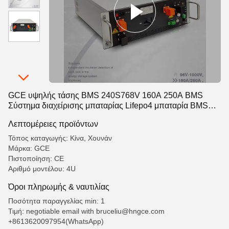
GCE υψηλής τάσης BMS 240S768V 160A 250A BMS
Σύστημα διαχείρισης μπαταρίας Lifepo4 μπαταρία BMS
BMU συμβατό με ATESS KEHUA DEYE SINEXCEL
Λεπτομέρειες προϊόντων
Inverter PCS
Τόπος καταγωγής: Κίνα, Χουνάν
Μάρκα: GCE
Πιστοποίηση: CE
Αριθμό μοντέλου: 4U
Όροι πληρωμής & ναυτιλίας
Ποσότητα παραγγελίας min: 1
Τιμή: negotiable email with bruceliu@hngce.com
+8613620097954(WhatsApp)