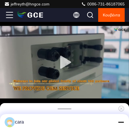
jeffreyth@hngce.com
0086-731-86187065
Κουβέντα
Συγκεντρώσιμο υψηλής τάσης BMS Μέγιστη
cara
ασφάλεια 51.2V 48V στη σειρά 30KW 358.4V