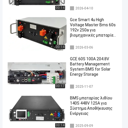
υψηλή τάση bms
00:14
2026-04-10
Gce Smart 4u High
Voltage Master Bms 60s
192v 250a για
βιομηχανικές μπαταρίες
λιθίου για αποθήκευση
ενέργειας UPS
υψηλή τάση bms
00:14
2026-03-06
GCE 60S 100A 204.8V
Battery Management
System BMS for Solar
Energy Storage
Ενσωματωμένο BMS
00:17
2025-11-07
BMS μπαταρίας λιθίου
140S 448V 125A για
Σύστημα Αποθήκευσης
Ενέργειας
υψηλή τάση bms
00:14
2025-09-09