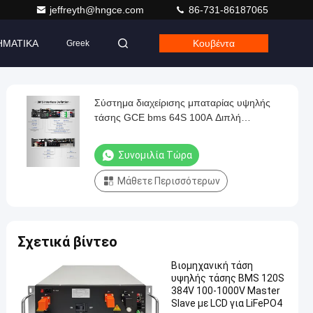
jeffreyth@hngce.com
86-731-86187065
ΗΜΑΤΙΚΑ
Κουβέντα
Greek
Σύστημα διαχείρισης μπαταρίας υψηλής
τάσης GCE bms 64S 100A Διπλή
τροφοδοσία με διεπαφή επικοινωνίας
CAN/RS485
Συνομιλία Τώρα
Μάθετε Περισσότερων
Σχετικά βίντεο
Βιομηχανική τάση
υψηλής τάσης BMS 120S
384V 100-1000V Master
Slave με LCD για LiFePO4