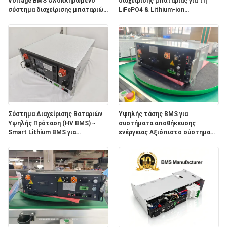
Voltage BMS Ολοκληρωμένο
διαχείρισης μπαταρίας για τη
σύστημα διαχείρισης μπαταριών
LiFePO4 & Lithium-ion
λιθίου για αποθήκευση ηλιακής
αποθήκευση ενέργειας
ενέργειας ESS
Σύστημα Διαχείρισης Βαταριών
Υψηλής τάσης BMS για
Υψηλής Πρόταση (HV BMS) ∙∙
συστήματα αποθήκευσης
Smart Lithium BMS για
ενέργειας Αξιόπιστο σύστημα
Συστήματα Αποθήκευσης
διαχείρισης μπαταριών λιθίου
Ενέργειας, UPS & Solar Battery