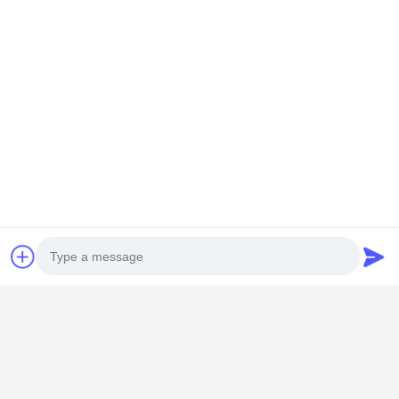
Hunan GCE Technology Co.,Ltd
jeffreyth@hngce.com
0086-731-86187065
Photo
Κτίριο Β3, 602, Επιστήμη και Τεχνολογία Νέα Πόλη,
Video Call