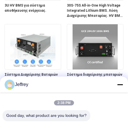
3U HV BMS για σύστημα
30S-75S All-in-One High Voltage
αποθήκευσης ενέργειας.
Integrated Lithium BMS. Λύση
Διαχείρισης Μπαταρίας. HV BMS
για Αποθήκευση Ηλιακής
Ενέργειας ESS.
Σύστημα Διαχείρισης Βαταριών
Σύστημα διαχείρισης μπαταριών
Υψηλής Πρόταση (HV BMS) ∙∙
υψηλής τάσης (BMS) για
Jeffrey
Intelligent Lithium BMS ∙∙ Λύση
ηλεκτρικές μπαταρίες λιθίου
Αποθήκευσης Βαταριών για
Συστήματα Αποθήκευσης
Ενέργειας, UPS & Solar Battery
2:38 PM
Good day, what product are you looking for?