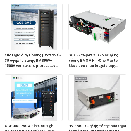
Σύστημα διαχείρισης μπαταριών
GCE Ενσωματωμένο υψηλής
3U υψηλής τάσης BMS96V–
τάσης BMS All-in-One Master
1500V για πακέτα μπαταριών
Slave σύστημα διαχείρισης
λιθίου, 100A–600A Smart BMS
μπαταρίας για ESS Συσκευές
για σύστημα αποθήκευσης
μπαταριών λιθίου 96V ̇ 240V
ενέργειας (ESS) Βιομηχανική και
100A Max Current Υποστηρίζει
εμπορική λύση ESS Modular
έως 75 κυψέλες Smart Rack
Battery Management
Mount BMS για ESS
GCE 30S-75S All-in-One High
HV BMS. Υψηλής τάσης σύστημα