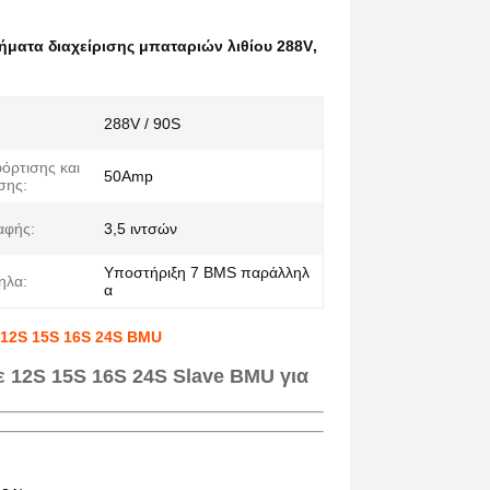
ήματα διαχείρισης μπαταριών λιθίου 288V
,
288V / 90S
όρτισης και
50Amp
σης:
αφής:
3,5 ιντσών
Υποστήριξη 7 BMS παράλληλ
ηλα:
α
 12S 15S 16S 24S BMU
 12S 15S 16S 24S Slave BMU για