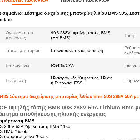
πτομέρειες προϊόντων
Περιγραφή προϊόντων
πισημαίνω:
Σύστημα διαχείρισης μπαταρίας λιθίου BMS 90S
,
Συστ
4s bms
Ονομασία του
90S 288V υψηλής τάσης BMS
Τάση:
προϊόντος:
(HV BMS)
Ρεύμα φ
Τύπος μπαταρίας:
Επενδύσεις σε αεροσκάφη
εκφόρτι
Επικοινωνία:
RS485/CAN
Εικόνα 
Ηλεκτρονικές Υπηρεσίες, Ηλιακ
Εφαρμογή:
Παράλλ
ή Ενέργεια, ESS...
485 Σύστημα διαχείρισης μπαταρίας λιθίου Bms 90S 288V 50A με
CE υψηλής τάσης BMS 90S 288V 50A Lithium Bms με
ύστημα αποθήκευσης ηλιακής ενέργειας
ιαμόρφωση BMS
S 288V 63A Υψηλή τάση BMS * 1set
S BMU * 6sets
S συρματόσχοινα *6sets