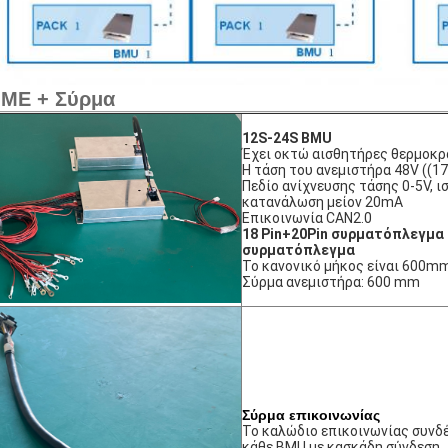
ΜΕ + Σύρμα
12S-24S BMU
Έχει οκτώ αισθητήρες θερμοκρ
Η τάση του ανεμιστήρα 48V ((1
Πεδίο ανίχνευσης τάσης 0-5V, ι
κατανάλωση μείον 20mA
Επικοινωνία CAN2.0
18 Pin+20Pin συρματόπλεγμα 
συρματόπλεγμα
Το κανονικό μήκος είναι 600
Σύρμα ανεμιστήρα: 600 mm
Σύρμα επικοινωνίας
Το καλώδιο επικοινωνίας συνδέ
κάθε BMU με κασκάδη σύνδεση