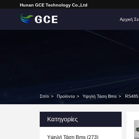
Hunan GCE Technology Co.,Ltd
Αρχική Σε
Σπίτι
>
Προϊόντα
>
Υψηλή Τάση Bms
>
RS485 
Κατηγορίες
Υψηλή Τάση Bms
(273)