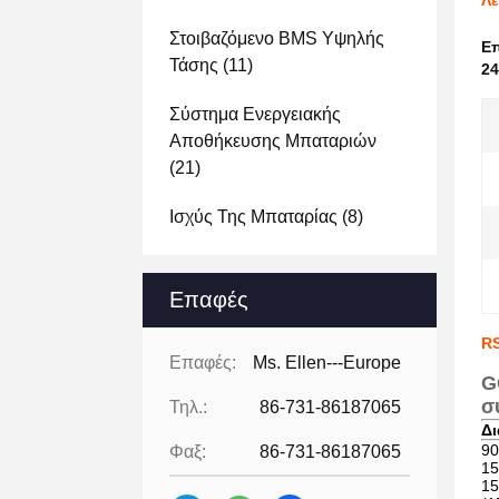
Λε
Στοιβαζόμενο BMS Υψηλής
Ε
Τάσης
(11)
2
Σύστημα Ενεργειακής
Αποθήκευσης Μπαταριών
(21)
Ισχύς Της Μπαταρίας
(8)
Επαφές
RS
Επαφές:
Ms. Ellen---Europe
G
σ
Τηλ.:
86-731-86187065
Δ
90
Φαξ:
86-731-86187065
15
15