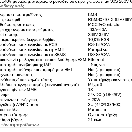
5S48V μονάδα μπαταρίας, 6 μονάδες σε σειρά για σύστημα 90S 288V 
ροδιαγραφές
ομασία του προϊόντος
BMS
τρώο αριθ.
RBMS07S2-3-63A288V
θοδος προστασίας
MCCB+Contactor
ριοχή ονομαστικού ρεύματος
-63A~63A
δίο τάσης
238V-328V
μερα ακρίβεια δειγματοληψίας
10,0% FSR
ασύνδεση επικοινωνίας με PCS
RS485/CAN
ασύνδεση επικοινωνίας με τη ΜΜΕ
Μπορεί να
ασύνδεση επικοινωνίας με το SBMS
RS485/CAN
ικοινωνία με λογισμικό παρακολούθησης/ΕΣΜ
Ethernet
οστήριξη αναβάθμισης IAP
- Ναι, ναι.
οστήριξη οθόνης και παραμέτρου HMI
Ναι (προαιρετικό)
ίχνευση μόνωσης
Ναι (προαιρετικό)
νάδα ισχύος υψηλής τάσης
Υποστήριξη εκκίνησης 
έξοδος στεγνής επαφής (κανονικά ανοιχτή)
Μέχρι 3
γιστο qty των ΜΜΕ
13
ύναμη
24VDC ((18~28V)
τανάλωση ενέργειας
≤ 20W
έγεθος ((W*H*D) mm
3U (440*133*500)
ος τα έξω.
Μπροστά
ντρο κτύπησης
Όχι υποστήριξη
αθαρό βάρος
21 κιλά
μφάνιση προϊόντων