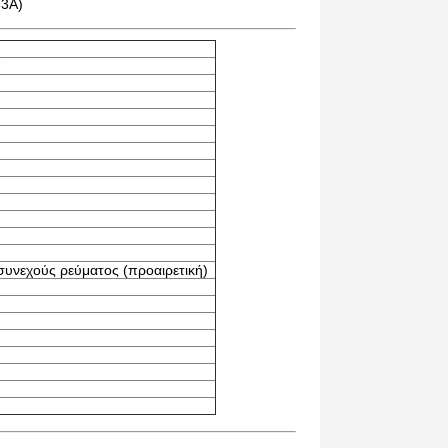
63A)
συνεχούς ρεύματος (προαιρετική)