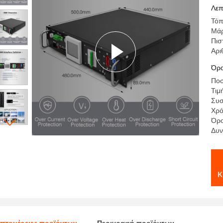
50
Λεπ
Τόπ
Μά
Πισ
Αρι
Όρο
Ποσ
Τιμ
Συσ
Χρό
Όρο
Δυν
κ