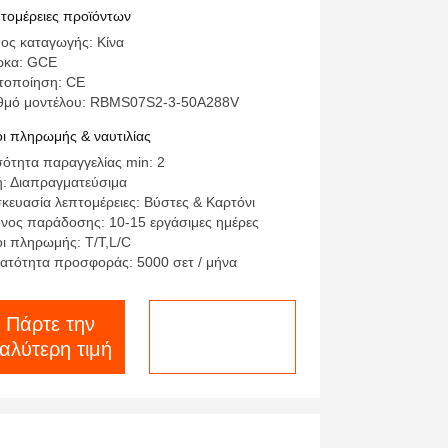
A με 12S 15S 16S 24S BMU
τομέρειες προϊόντων
ος καταγωγής: Κίνα
ρκα: GCE
τοποίηση: CE
θμό μοντέλου: RBMS07S2-3-50A288V
ι πληρωμής & ναυτιλίας
ότητα παραγγελίας min: 2
ή: Διαπραγματεύσιμα
κευασία λεπτομέρειες: Βύστες & Καρτόνι
νος παράδοσης: 10-15 εργάσιμες ημέρες
ι πληρωμής: T/T,L/C
ατότητα προσφοράς: 5000 σετ / μήνα
Πάρτε την
συνομιλία τώρα
αλύτερη τιμή