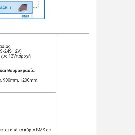
ασίας.
7S-24S 12V)
σχύς 12V
παροχή, 
και θερμοκρασία 
mm, 900mm, 1200mm.
εται από το κύριο BMS σε 