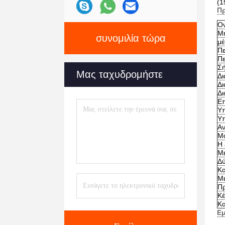
(1
Π
Ον
Μη
συνομιλία τώρα
μέ
Πε
Πε
Σή
Μας ταχυδρομήστε
Δι
Δι
Δι
Επ
Υπ
Υπ
Αν
Μο
Η 
Μέ
Δ
Κα
Μ
Πρ
Κέ
Κ
Ε