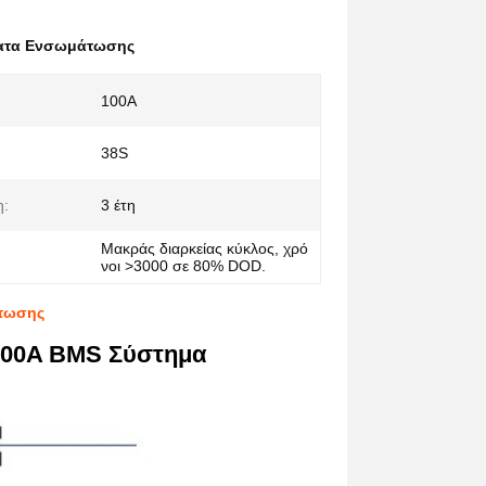
ατα Ενσωμάτωσης
100A
38S
η:
3 έτη
Μακράς διαρκείας κύκλος, χρό
νοι >3000 σε 80% DOD.
άτωσης
 100A BMS Σύστημα