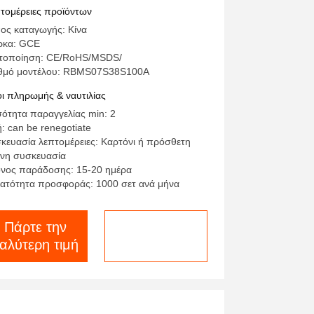
σωμάτωσης
τομέρειες προϊόντων
ος καταγωγής: Κίνα
ρκα: GCE
τοποίηση: CE/RoHS/MSDS/
θμό μοντέλου: RBMS07S38S100A
ι πληρωμής & ναυτιλίας
ότητα παραγγελίας min: 2
ή: can be renegotiate
κευασία λεπτομέρειες: Καρτόνι ή πρόσθετη
ινη συσκευασία
νος παράδοσης: 15-20 ημέρα
ατότητα προσφοράς: 1000 σετ ανά μήνα
Πάρτε την
συνομιλία τώρα
αλύτερη τιμή