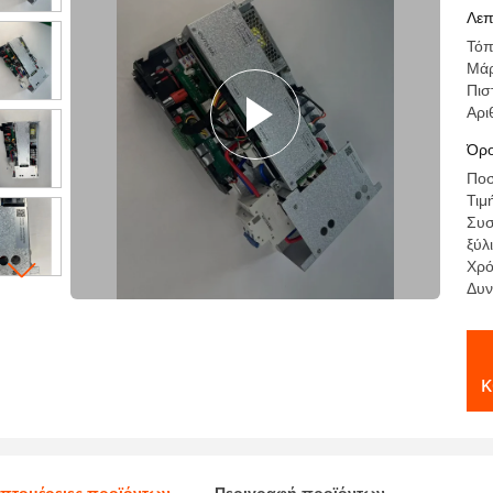
εν
Λεπ
Τόπ
Μά
Πισ
Αρι
Όρο
Ποσ
Τιμ
Συσ
ξύλ
Χρό
Δυν
κ