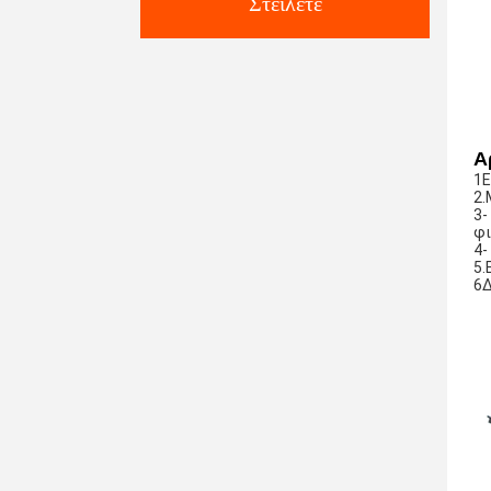
Στείλετε
Α
1Ε
2.
3-
φι
4-
5.
6Δ