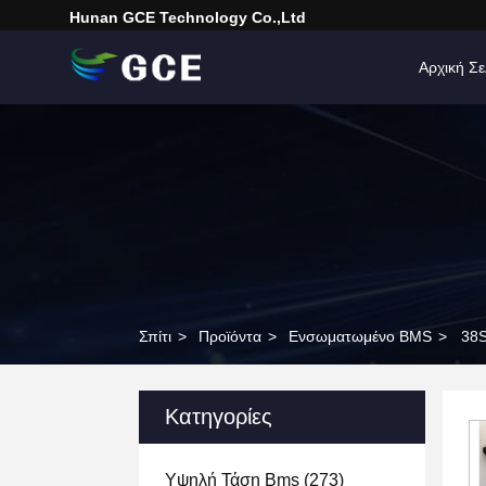
Hunan GCE Technology Co.,Ltd
Αρχική Σε
Σπίτι
>
Προϊόντα
>
Ενσωματωμένο BMS
>
38S
Κατηγορίες
Υψηλή Τάση Bms
(273)