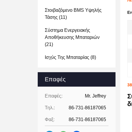
Λε
Στοιβαζόμενο BMS Υψηλής
Ε
Τάσης
(11)
Σύστημα Ενεργειακής
Αποθήκευσης Μπαταριών
(21)
Ισχύς Της Μπαταρίας
(8)
Επαφές
3
Σ
Επαφές:
Mr. Jeffrey
δ
Τηλ.:
86-731-86187065
Φαξ:
86-731-86187065