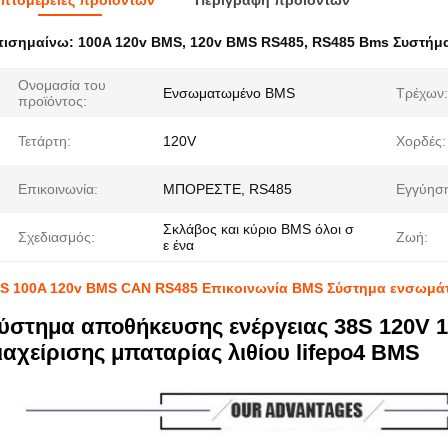
πτομέρειες προϊόντων
Περιγραφή προϊόντων
πισημαίνω:
100A 120v BMS
,
120v BMS RS485
,
RS485 Bms Συστήμ
Ονομασία του
Ενσωματωμένο BMS
Τρέχων:
προϊόντος:
Τετάρτη:
120V
Χορδές:
Επικοινωνία:
ΜΠΟΡΕΣΤΕ, RS485
Εγγύησ
Σκλάβος και κύριο BMS όλοι σ
Σχεδιασμός:
Ζωή:
ε ένα
8S 100A 120v BMS CAN RS485 Επικοινωνία BMS Σύστημα ενσωμ
ύστημα αποθήκευσης ενέργειας 38S 120V
ιαχείρισης μπαταρίας λιθίου lifepo4 BMS