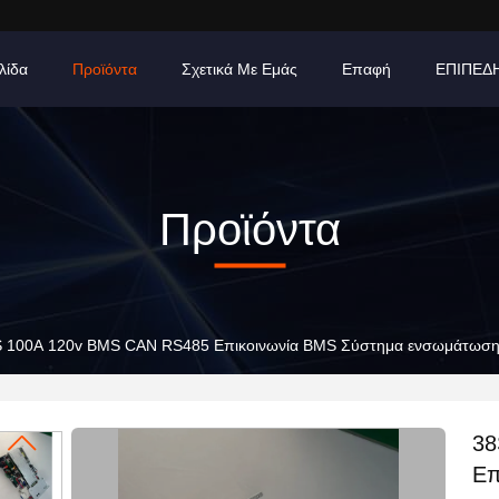
λίδα
Προϊόντα
Σχετικά Με Εμάς
Επαφή
ΕΠΙΠΕΔ
Προϊόντα
 100A 120v BMS CAN RS485 Επικοινωνία BMS Σύστημα ενσωμάτωσ
38
Επ