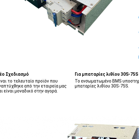
έο Σχεδιασμό
Για μπαταρίες λιθίου 30S-75S
ίναι το τελευταίο προϊόν που 
Το ενσωματωμένο BMS υποστηρί
ναπτύχθηκε από την εταιρεία μας 
μπαταρίες λιθίου 30S-75S.
αι είναι μοναδικό στην αγορά.