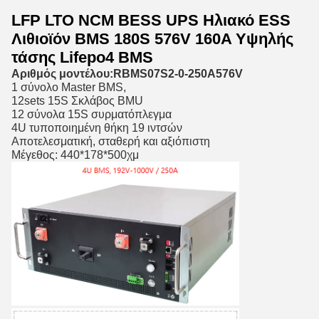
LFP LTO NCM BESS UPS Ηλιακό ESS
Λιθιοϊόν BMS 180S 576V 160A Υψηλής
τάσης Lifepo4 BMS
RBMS07S2-0-250A576V
Αριθμός μοντέλου:
1 σύνολο Master BMS,
12sets 15S Σκλάβος BMU
12 σύνολα 15S συρματόπλεγμα
4U τυποποιημένη θήκη 19 ιντσών
Αποτελεσματική, σταθερή και αξιόπιστη
Μέγεθος: 440*178*500
χμ