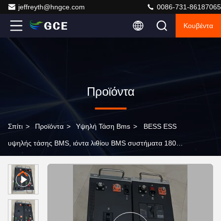
jeffreyth@hngce.com
0086-731-86187065
Κουβέντα
Προϊόντα
Σπίτι
>
Προϊόντα
>
Υψηλή Τάση Bms
>
BESS ESS
υψηλής τάσης BMS, ιόντα λιθίου BMS συστήματα 180S
576V 160A