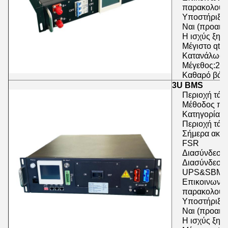
παρακολούθ
Υποστήριξη 
Ναι (προαιρε
Η ισχύς ξηρ
Μέγιστο qty
Κατανάλωση
Μέγεθος:2U
Καθαρό βάρο
3U BMS
Περιοχή τάσ
Μέθοδος πρ
Κατηγορία ρ
Περιοχή τάσ
Σήμερα ακρί
FSR
Διασύνδεση 
Διασύνδεση 
UPS&SBMS
Επικοινωνία
παρακολούθ
Υποστήριξη 
Ναι (προαιρε
Η ισχύς ξηρ