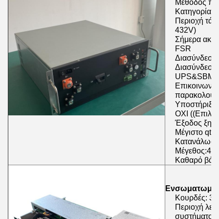
Μέθοδος πρ
Κατηγορία ρ
Περιοχή τάσ
432V)
Σήμερα ακρί
FSR
Διασύνδεση 
Διασύνδεση 
UPS&SBMS
Επικοινωνία
παρακολούθ
Υποστήριξη 
ΟΧΙ ((Επιλο
Έξοδος ξηρή
Μέγιστο qty
Κατανάλωση 
Μέγεθος:4U
Καθαρό βάρο
Ενσωματωμέ
Κουρδές: 30
Περιοχή λει
συστήματος