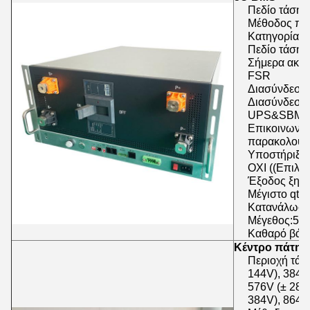
Πεδίο τάσης
Μέθοδος πρ
Κατηγορία ρ
Πεδίο τάσης
Σήμερα ακρί
FSR
Διασύνδεση 
Διασύνδεση 
UPS&SBMS
Επικοινωνία
παρακολούθ
Υποστήριξη 
ΟΧΙ ((Επιλο
Έξοδος ξηρή
Μέγιστο qty
Κατανάλωση
Μέγεθος:5U
Καθαρό βάρο
Κέντρο πάτη
Περιοχή τάση
144V), 384V 
576V (± 288
384V), 864V