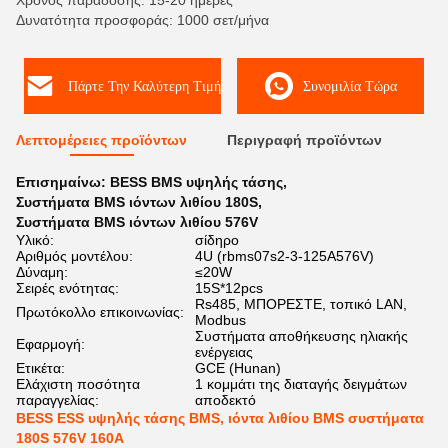
Χρόνος παράδοσης: 15-20 ημέρες
Δυνατότητα προσφοράς: 1000 σετ/μήνα
Πάρτε Την Καλύτερη Τιμή
Συνομιλία Τώρα
Λεπτομέρειες προϊόντων
Περιγραφή προϊόντων
Επισημαίνω:
BESS BMS υψηλής τάσης
,
Συστήματα BMS ιόντων λιθίου 180S
,
Συστήματα BMS ιόντων λιθίου 576V
Υλικό:
σίδηρο
Αριθμός μοντέλου:
4U (rbms07s2-3-125A576V)
Δύναμη:
≤20W
Σειρές ενότητας:
15S*12pcs
Rs485, ΜΠΟΡΕΣΤΕ, τοπικό LAN,
Πρωτόκολλο επικοινωνίας:
Modbus
Συστήματα αποθήκευσης ηλιακής
Εφαρμογή:
ενέργειας
Ετικέτα:
GCE (Hunan)
Ελάχιστη ποσότητα
1 κομμάτι της διαταγής δειγμάτων
παραγγελίας:
αποδεκτό
BESS ESS υψηλής τάσης BMS, ιόντα λιθίου BMS συστήματα
180S 576V 160A