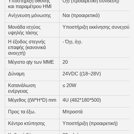
Υποστήριξη οθόνης
Όχι (προαιρετική σύνδεση)
και παραμέτρου HMI
Ανίχνευση μόνωσης
Ναι (προαιρετικό)
Μονάδα ισχύος
Υποστήριξη εκκίνησης συνεχούς 
υψηλής τάσης
Η έξοδος στεγνής
- Όχι, όχι.
επαφής (κανονικά
ανοιχτή)
Μέγιστο qty των ΜΜΕ
20
Δύναμη
24VDC ((18~28V)
Κατανάλωση
≤ 20W
ενέργειας
Μέγεθος ((W*H*D) mm
4U (482*180*500)
Προς τα έξω.
Μπροστά
Κέντρο κτύπησης
Υποστήριξη (προαιρετική)