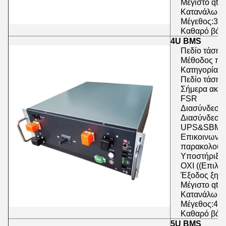
Μέγιστο qty
Κατανάλωση
Μέγεθος:3U
Καθαρό βάρο
4U BMS
Πεδίο τάσης
Μέθοδος πρ
Κατηγορία ρ
Πεδίο τάσης
Σήμερα ακρί
FSR
Διασύνδεση 
Διασύνδεση 
UPS&SBMS
Επικοινωνία
παρακολούθ
Υποστήριξη 
ΟΧΙ ((Επιλο
Έξοδος ξηρή
Μέγιστο qty
Κατανάλωση
Μέγεθος:4U
Καθαρό βάρο
5U BMS