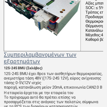
Αξίες μπατα
SOC: ≤ 5%
Τρόπος επι
Προδιαγραφέ
Θερμοκρασία
Θέρμανση ε
Κατανάλωση 
Μέγεθος:41
Καθαρό βάρο
Συμπεριλαμβανομένων των
εξαρτημάτων
12S-24S BMU (Σκλάβος)
12S-24S BMU έχει 8pcs των αισθητήρων θερμοκρασίας, 
ανεμιστήρα τάση 48V ((17S-24S 12V), εύρος ανίχνευσης 
τάσης 0-5V,12V ισχύς
παροχή, κατανάλωση μείον 20mA, επικοινωνία CAN2.0 B
Η εταιρεία έρχεται με την εταιρεία του
Το πρόγραμμα αυτό θα πρέπει επίσης να 
προσαρμόζεται στις ανάγκες των πελατών, σύμφωνα 
με τα PCS των διαφόρων κατασκευαστών.