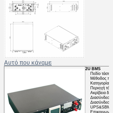
Αυτό που κάναμε
2U BMS
Πεδίο τάσης
Μέθοδος πρ
Κατηγορία ρ
Περιοχή τά
Ακρίβεια δε
Διασύνδεση 
Διασύνδεση 
UPS&SBMS
Επικοινωνία