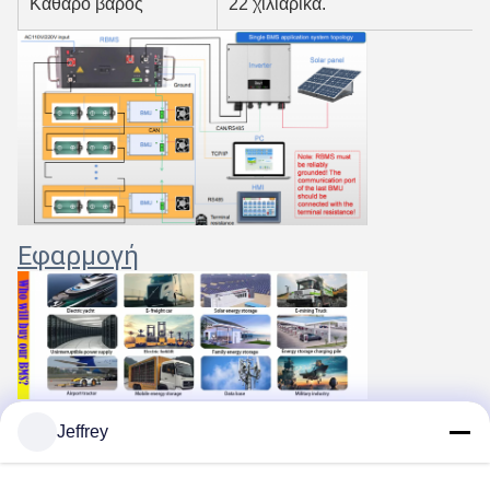
Καθαρό βάρος
22 χιλιάρικα.
Εφαρμογή
1. Καταναλώθηκε σε διάλυμα BMS
άνω των δέκα ετών
εμπειρ
Jeffrey
2Παροχή λύσεων συστημάτων αποθήκευσης ενέργειας, BMS, 
3Οι λύσεις προσαρμογής πληρούν όλες τις απαιτήσεις σας
Συσκευή