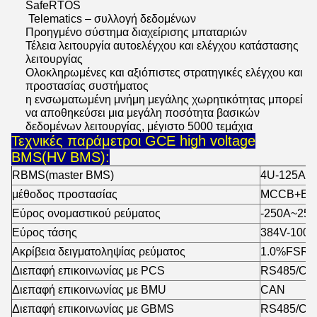
SafeRTOS
Telematics – συλλογή δεδομένων
Προηγμένο σύστημα διαχείρισης μπαταριών
Τέλεια λειτουργία αυτοελέγχου και ελέγχου κατάστασης
λειτουργίας
Ολοκληρωμένες και αξιόπιστες στρατηγικές ελέγχου και
προστασίας συστήματος
η ενσωματωμένη μνήμη μεγάλης χωρητικότητας μπορεί
να αποθηκεύσει μια μεγάλη ποσότητα βασικών
δεδομένων λειτουργίας, μέγιστο 5000 τεμάχια
Τεχνικές παράμετροι GCE high voltage
BMS(HV BMS):
RBMS(master BMS)
4U-125A/1
μέθοδος προστασίας
MCCB+Επ
Εύρος ονομαστικού ρεύματος
-250A~25
Εύρος τάσης
384V-100
Ακρίβεια δειγματοληψίας ρεύματος
1.0%FSR
Διεπαφή επικοινωνίας με PCS
RS485/CA
Διεπαφή επικοινωνίας με BMU
CAN
Διεπαφή επικοινωνίας με GBMS
RS485/CA