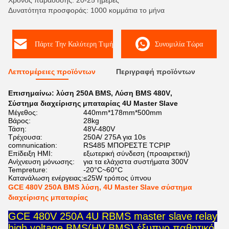
Χρόνος παράδοσης: 20-25 ημέρες
Δυνατότητα προσφοράς: 1000 κομμάτια το μήνα
Πάρτε Την Καλύτερη Τιμή
Συνομιλία Τώρα
Λεπτομέρειες προϊόντων
Περιγραφή προϊόντων
Επισημαίνω:
λύση 250A BMS
,
Λύση BMS 480V
,
Σύστημα διαχείρισης μπαταρίας 4U Master Slave
Μέγεθος:
440mm*178mm*500mm
Βάρος:
28kg
Τάση:
48V-480V
Τρέχουσα:
250A/ 275A για 10s
comnunication:
RS485 ΜΠΟΡΕΣΤΕ TCPIP
Επίδειξη HMI:
εξωτερική σύνδεση (προαιρετική)
Ανίχνευση μόνωσης:
για τα ελάχιστα συστήματα 300V
Tempreture:
-20°C~60°C
Κατανάλωση ενέργειας:
≤25W τρόπος ύπνου
GCE 480V 250A BMS λύση, 4U Master Slave σύστημα
διαχείρισης μπαταρίας
GCE 480V 250A 4U RBMS master slave relay
high voltage BMS(HV BMS) έξυπνο παθητικό