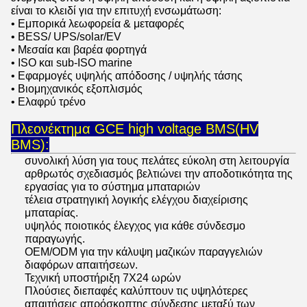
είναι το κλειδί για την επιτυχή ενσωμάτωση:
• Εμπορικά λεωφορεία & μεταφορές
• BESS/ UPS/solar/EV
• Μεσαία και βαρέα φορτηγά
• ISO και sub-ISO marine
• Εφαρμογές υψηλής απόδοσης / υψηλής τάσης
• Βιομηχανικός εξοπλισμός
• Ελαφρύ τρένο
Πλεονέκτημα GCE high voltage BMS(HV
BMS):
συνολική λύση για τους πελάτες εύκολη στη λειτουργία
αρθρωτός σχεδιασμός βελτιώνει την αποδοτικότητα της
εργασίας για το σύστημα μπαταριών
τέλεια στρατηγική λογικής ελέγχου διαχείρισης
μπαταρίας.
υψηλός ποιοτικός έλεγχος για κάθε σύνδεσμο
παραγωγής.
OEM/ODM για την κάλυψη μαζικών παραγγελιών
διαφόρων απαιτήσεων.
Τεχνική υποστήριξη 7X24 ωρών
Πλούσιες διεπαφές καλύπτουν τις υψηλότερες
απαιτήσεις απρόσκοπτης σύνδεσης μεταξύ των