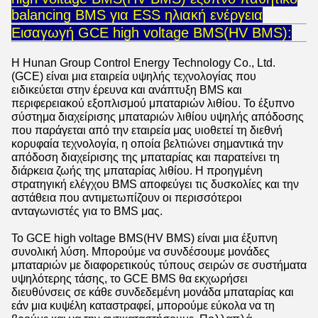
balancing BMS για ESS ηλιακή ενέργεια
Εισαγωγή GCE high voltage BMS(HV BMS):
Η Hunan Group Control Energy Technology Co., Ltd.
(GCE) είναι μια εταιρεία υψηλής τεχνολογίας που
ειδικεύεται στην έρευνα και ανάπτυξη BMS και
περιφερειακού εξοπλισμού μπαταριών λιθίου. Το έξυπνο
σύστημα διαχείρισης μπαταριών λιθίου υψηλής απόδοσης
που παράγεται από την εταιρεία μας υιοθετεί τη διεθνή
κορυφαία τεχνολογία, η οποία βελτιώνει σημαντικά την
απόδοση διαχείρισης της μπαταρίας και παρατείνει τη
διάρκεια ζωής της μπαταρίας λιθίου. Η προηγμένη
στρατηγική ελέγχου BMS αποφεύγει τις δυσκολίες και την
αστάθεια που αντιμετωπίζουν οι περισσότεροι
ανταγωνιστές για το BMS μας.
Το GCE high voltage BMS(HV BMS) είναι μια έξυπνη
συνολική λύση. Μπορούμε να συνδέσουμε μονάδες
μπαταριών με διαφορετικούς τύπους σειρών σε συστήματα
υψηλότερης τάσης, το GCE BMS θα εκχωρήσει
διευθύνσεις σε κάθε συνδεδεμένη μονάδα μπαταρίας και
εάν μια κυψέλη καταστραφεί, μπορούμε εύκολα να τη