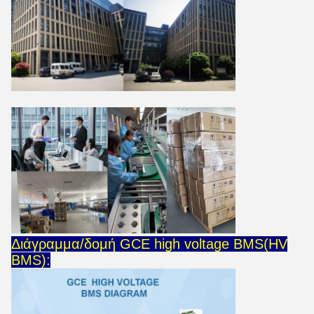
Διάγραμμα/δομή GCE high voltage BMS(HV
BMS):