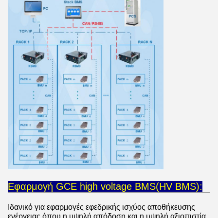
Εφαρμογή GCE high voltage BMS(HV BMS):
Ιδανικό για εφαρμογές εφεδρικής ισχύος αποθήκευσης
ενέργειας όπου η υψηλή απόδοση και η υψηλή αξιοπιστία