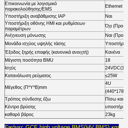
Επικοινωνία με λογισμικό
Ethernet
παρακολούθησης/EMS
Υποστήριξη αναβάθμισης IAP
Ναι
Υποστήριξη οθόνης HMI και ρυθμίσεων
Όχι (Προαιρ
παραμέτρων
Ανίχνευση μόνωσης
Ναι (Προαι
Μονάδα ισχύος υψηλής τάσης
Υποστήριξη
Έξοδος ξηρής επαφής (κανονικά ανοιχτή)
Κανένα
Μέγιστη ποσότητα BMU
18
Ισχύς
24VDC(18
Κατανάλωση ρεύματος
≤25W
4U
Μέγεθος (Π*Υ*Β)mm
(440*178*5
Τρόπος σύνδεσης έξω
Πίσω και 
Κέντρο βρύσης
υποστήριξη
καθαρό βάρος
23kg
Εικόνες GCE high voltage BMS(HV BMS) και