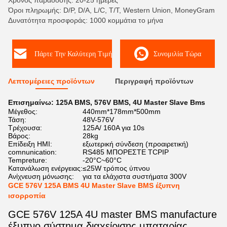
Χρόνος παράδοσης: 20-25 ημέρες
Όροι πληρωμής: D/P, D/A, L/C, T/T, Western Union, MoneyGram
Δυνατότητα προσφοράς: 1000 κομμάτια το μήνα
Πάρτε Την Καλύτερη Τιμή
Συνομιλία Τώρα
Λεπτομέρειες προϊόντων
Περιγραφή προϊόντων
Επισημαίνω:
125A BMS
,
576V BMS
,
4U Master Slave Bms
Μέγεθος:
440mm*178mm*500mm
Τάση:
48V-576V
Τρέχουσα:
125A/ 160A για 10s
Βάρος:
28kg
Επίδειξη HMI:
εξωτερική σύνδεση (προαιρετική)
comnunication:
RS485 ΜΠΟΡΕΣΤΕ TCPIP
Tempreture:
-20°C~60°C
Κατανάλωση ενέργειας:
≤25W τρόπος ύπνου
Ανίχνευση μόνωσης:
για τα ελάχιστα συστήματα 300V
GCE 576V 125A BMS 4U Master Slave BMS έξυπνη
ισορροπία
GCE 576V 125A 4U master BMS manufacture
έξυπνο σύστημα διαχείρισης μπαταρίας