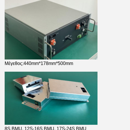
Μέγεθος:440mm*178mm*500mm
8S BMU, 12S-16S BMU, 17S-24S BMU