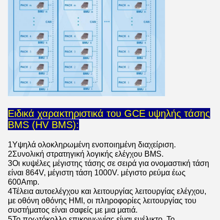
Ειδικά χαρακτηριστικά του GCE υψηλής τάσης
BMS (HV BMS):
1Υψηλά ολοκληρωμένη ενοποιημένη διαχείριση.
2Συνολική στρατηγική λογικής ελέγχου BMS.
3Οι κυψέλες μέγιστης τάσης σε σειρά για ονομαστική τάση
είναι 864V, μέγιστη τάση 1000V. μέγιστο ρεύμα έως
600Amp.
4Τέλεια αυτοελέγχου και λειτουργίας λειτουργίας ελέγχου,
με οθόνη οθόνης HMI, οι πληροφορίες λειτουργίας του
συστήματος είναι σαφείς με μια ματιά.
5Το πρωτόκολλο επικοινωνίας είναι ευέλικτο. Το