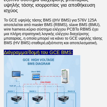
υψηλής τάσης ισορροπίας για αποθήκευση
ισχύος
Το GCE υψηλής τάσης BMS ((HV BMS) για 576V 125A
αποτελείται από master BMS (RBMS), slave BMS (BMU),
wire harness.κύριο σύστημα ελέγχου PCBΤο RBMS έχει
μια πλήρη στρατηγική λογικής ελέγχου διαχείρισης
μπαταρίας, η οποία μπορεί να κάνει το GCE υψηλής τάσης
BMS (HV BMS) σταθερό,αξιόπιστη και αποτελεσματική.
Διάγραμμα/δομή του GCE BMS: