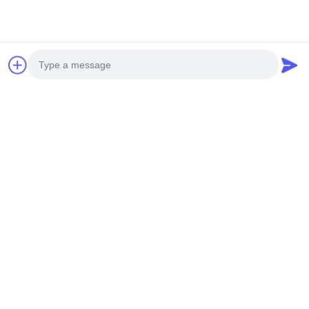
Κατάλογος GCE BMS υψηλής τάσης (HV BMS) για
BESS/UPS
Photo
Video Call
Audio Call