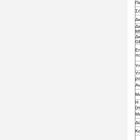
Πε
Σή
Δι
Δι
Μ
Δι
G
Επ
π
Υπ
Υπ
ρ
Αν
Μο
Η 
(κ
Μέ
Δ
Κα