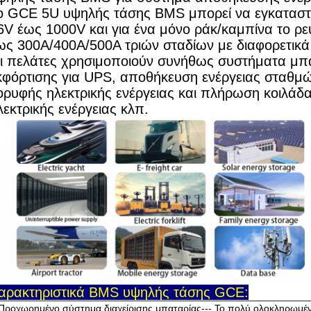
ο GCE 5U υψηλής τάσης BMS μπορεί να εγκαταστ
6V έως 1000V και για ένα μόνο ράκ/καμπίνα το ρε
ως 300A/400A/500A τριών σταδίων με διαφορετικά
ι πελάτες χρησιμοποιούν συνήθως συστήματα μπ
κφόρτισης για UPS, αποθήκευση ενέργειας σταθμ
ορυφής ηλεκτρικής ενέργειας και πλήρωση κοιλά
λεκτρικής ενέργειας κλπ.
αρακτηριστικά BMS υψηλής τάσης GCE:
Προχωρημένο σύστημα διαχείρισης μπαταρίας--- Το πολύ ολοκληρωμέν