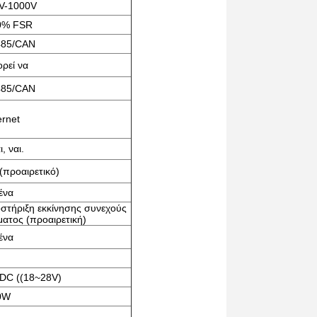
V-1000V
0% FSR
85/CAN
ρεί να
85/CAN
ernet
ι, ναι.
(προαιρετικό)
ένα
στήριξη εκκίνησης συνεχούς
ματος (προαιρετική)
ένα
DC ((18~28V)
0W