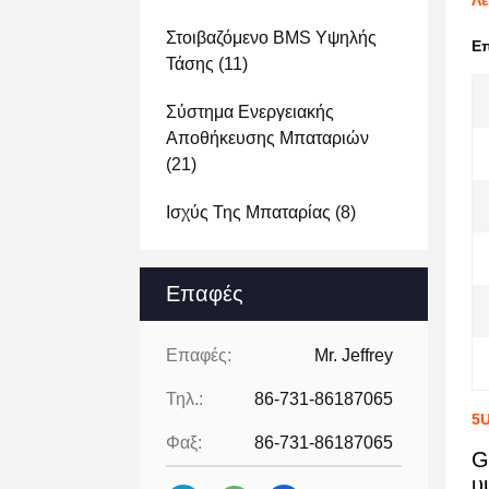
Λε
Στοιβαζόμενο BMS Υψηλής
Ε
Τάσης
(11)
Σύστημα Ενεργειακής
Αποθήκευσης Μπαταριών
(21)
Ισχύς Της Μπαταρίας
(8)
Επαφές
Επαφές:
Mr. Jeffrey
Τηλ.:
86-731-86187065
5U
Φαξ:
86-731-86187065
G
υ