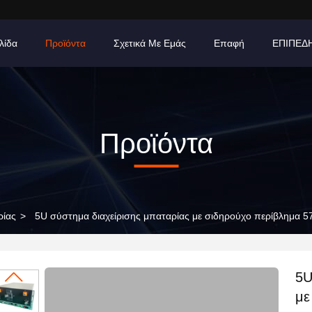
λίδα
Προϊόντα
Σχετικά Με Εμάς
Επαφή
ΕΠΙΠΕΔ
Προϊόντα
ρίας
>
5U σύστημα διαχείρισης μπαταρίας με σιδηρούχο περίβλημα 
5U
με