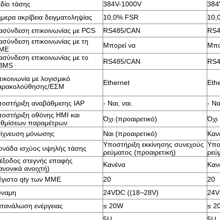
δίο τάσης
384V-1000V
384
μερα ακρίβεια δειγματοληψίας
10,0% FSR
10,
ασύνδεση επικοινωνίας με PCS
RS485/CAN
RS4
ασύνδεση επικοινωνίας με τη
Μπορεί να
Μπο
ΜΕ
ασύνδεση επικοινωνίας με το
RS485/CAN
RS4
BMS
ικοινωνία με λογισμικό
Ethernet
Eth
αρακολούθησης/ΕΣΜ
οστήριξη αναβάθμισης IAP
- Ναι, ναι.
- Να
οστήριξη οθόνης HMI και
Όχι (προαιρετικό)
Όχι 
υθμίσεων παραμέτρων
ίχνευση μόνωσης
Ναι (προαιρετικό)
Καν
Υποστήριξη εκκίνησης συνεχούς
Υπο
νάδα ισχύος υψηλής τάσης
ρεύματος (προαιρετική)
ρεύ
έξοδος στεγνής επαφής
Κανένα
Καν
ανονικά ανοιχτή)
γιστο qty των ΜΜΕ
20
20
ύναμη
24VDC ((18~28V)
24V
τανάλωση ενέργειας
≤ 20W
≤ 2
5U
5U