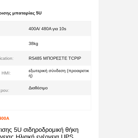
ρισης μπαταρίας 5U
400A/ 480A για 10s
38kg
cation:
RS485 ΜΠΟΡΕΣΤΕ TCPIP
εξωτερική σύνδεση (προαιρετικ
η HMI:
ή)
Διαθέσιμο
τρου:
400A
ισης 5U σιδηροδρομική θήκη
ειας Ηλιακή ενέργεια UPS