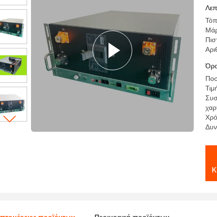
40
Λεπ
Τόπ
Μά
Πισ
Αρι
Όρο
Ποσ
Τιμ
Συσ
χαρ
Χρό
Δυν
κ