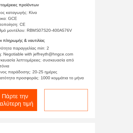
0A
τομέρειες προϊόντων
ος καταγωγής: Κίνα
ρκα: GCE
τοποίηση: CE
θμό μοντέλου: RBMS07S20-400A576V
ι πληρωμής & ναυτιλίας
ότητα παραγγελίας min: 2
ή: Negotiable with jeffreyth@hngce.com
κευασία λεπτομέρειες: συσκευασία από
τόνια
νος παράδοσης: 20-25 ημέρες
ατότητα προσφοράς: 1000 κομμάτια το μήνα
Πάρτε την
συνομιλία τώρα
αλύτερη τιμή