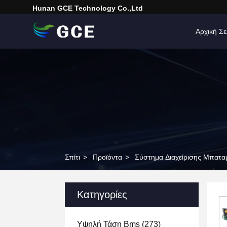
Hunan GCE Technology Co.,Ltd
Αρχική Σε
Σπίτι
>
Προϊόντα
>
Σύστημα Διαχείρισης Μπατα
Κατηγορίες
Υψηλή Τάση Bms
(273)