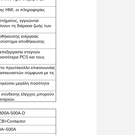
νης HMI, οι πληροφορίες
στήματος, εγγυώνται
ίνουν τη διάρκεια ζωής των
οθήκευσης ενέργειας
ρο σύστημα αποθήκευσης
 επεξεργασία στεγνών
ρισσότερα PCS και τους
με το πρωτόκολλο επικοινωνίας
ατασκευαστών σύμφωνα με τις
θηκεύσει μεγάλη ποσότητα
ς σύνδεσης έλεγχος μπορούν
αταριών.
300A-500A-D
B+Contactor
0A~500A