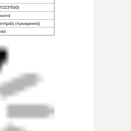
0*223*550)
ροστά
στήριξη (προαιρετική)
ιλά