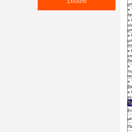
Στείλετε
μπ
※ 
λε
※ 
ολ
μπ
※ 
μπ
εν
※ 
επ
δι
※ 
τη
αν
※ 
βα
※ 
εύ
Τ
Επ
μέ
Πε