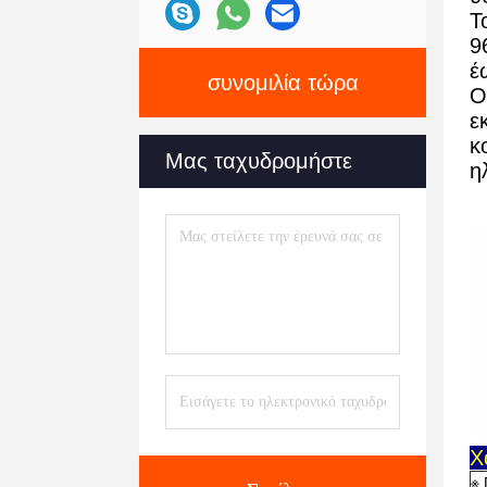
Τ
9
έ
συνομιλία τώρα
Ο
ε
κ
Μας ταχυδρομήστε
η
Χ
※ 