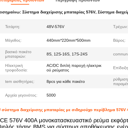
πτομέρειες προϊόντων
Περιγραφή προϊόντων
πισημαίνω:
Σύστημα διαχείρισης μπαταρίας 576V
,
Σύστημα διαχεί
Τετάρτη:
48V-576V
Τρέχων:
Μέγεθος:
440mm*220mm*500mm
Βάρος:
βασικό πακέτο
8S, 12S-16S, 17S-24S
comnuni
μπαταριών:
Ηλεκτρική
AC/DC διπλή παροχή ηλεκτρικ
Επίδειξ
τροφοδοσία:
ού ρεύματος
ρύθμιση
tem αισθητήρες:
8pcs για κάθε πακέτο
παραμέ
Αρχεία γεγονότος:
5000
 σύστημα διαχείρισης μπαταρίας με σιδηρούχο περίβλημα 576V 
CE 576V 400A μονοκατασκευαστικό ρεύμα εκφόρτ
ψηλής τάσης BMS για σύστημα αποθήκευσης ενέργ