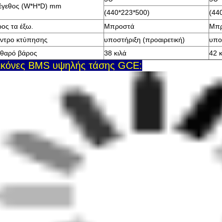
έγεθος (W*H*D) mm
(440*223*500)
(44
ος τα έξω.
Μπροστά
Μπ
ντρο κτύπησης
υποστήριξη (προαιρετική)
υπο
θαρό βάρος
38 κιλά
42 κ
ικόνες BMS υψηλής τάσης GCE: