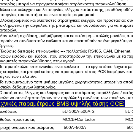
αταρίας μπορεί να πραγματοποιήσει απρόσκοπτη παρακολούθηση.
Τέλεια αυτοελέγχου και λειτουργίας ελέγχου κατάστασης, με οθόνη οθό
ιτουργίας του συστήματος είναι σαφείς με μια ματιά.
Ολοκληρωμένες και αξιόπιστες στρατηγικές ελέγχου και προστασίας συ
οκληρωτικά την ασφάλεια της μπαταρίας και συνοδεύουν για να παρατε
αταριών.
Μοντυλική σχεδίαση, ρυθμιζόμενη και επεκτάσιμη---πολλές μονάδες απ
ορούν να συνδυαστούν ευέλικτα και να επεκταθούν σε ένα μεγαλύτε
έργειας.
Πλούσιες διεπαφές επικοινωνίας --- πολλαπλές RS485, CAN, Ethernet,
αφών εισόδου και εξόδου, που υποστηρίζουν την επικοινωνία με τα πε
ακομιστές παρακολούθησης στην αγορά.
Το πρωτόκολλο επικοινωνίας είναι ευέλικτο --- το εργοστάσιο έρχεται 
ς εταιρείας,και μπορεί επίσης να προσαρμοστεί στις PCS διαφόρων κ
άγκες των πελατών.
Το ενσωματωμένο τσιπ μνήμης μεγάλης χωρητικότητας μπορεί να απο
σικών δεδομένων λειτουργίας.
Ο αυτόματος έλεγχος κυκλοφορίας και ο αυτόματος παράλληλος / εκτό
κολα να συνειδητοποιήσουν την παράλληλη σύνδεση των πακέτων μπ
εχνικές παραμέτρους BMS υψηλής τάσης GCE:
ενδύσεις
5U-300A-500A-S
5U-
θοδος προστασίας
MCCB+Contactor
MCC
ριοχή ονομαστικού ρεύματος
-500A~500A
-50