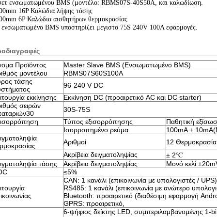
σετ ενσωματωμένου BMS (μοντέλο: RBMS07S-40S50A, και καλωδίωση.
00mm 16P Καλώδια λήψης τάσης
00mm 6P Καλώδια αισθητήρων θερμοκρασίας
 ενσωματωμένο BMS υποστηρίζει μέγιστο 75S 240V 100A εφαρμογές.
ροδιαγραφές
ομα Προϊόντος
Master Slave BMS (Ενσωματωμένο BMS)
ιθμός μοντέλου
RBMS07S60S100A
ρος τάσης
96-240 V DC
υστήματος
ιτουργία εκκίνησης
Εκκίνηση DC (προαιρετικό AC και DC starter)
ιθμός σειρών
30S-75S
παταριών30
ξισορρόπηση
Τύπος εξισορρόπησης
Παθητική εξίσωσ
Ισορροπημένο ρεύμα
100mA ± 10mA(Μ
ιγματοληψία
Αριθμοί
12 Θερμοκρασία
ρμοκρασίας
Ακρίβεια δειγματοληψίας
± 2℃
ιγματοληψία τάσης
Ακρίβεια δειγματοληψίας
Μονό κελί ±20m
OC
≤5%
CAN: 1 κανάλι (επικοινωνία με υπολογιστές / UPS)
ιτουργία
RS485: 1 κανάλι (επικοινωνία με ανώτερο υπολογι
ικοινωνίας
Bluetooth: προαιρετικό (διαθέσιμη εφαρμογή Andr
GPRS: προαιρετικό,
6-ψήφιος δείκτης LED, συμπεριλαμβανομένης 1-bit