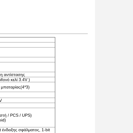
η αντίστασης
ονό κελί 3.4V )
 μπαταρίας(4*3)
V
στή / PCS / UPS)
oid)
 ένδειξης σφάλματος, 1-bit