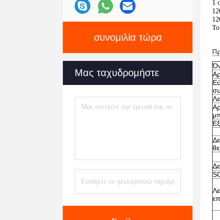
1 
12
12
Το
συνομιλία τώρα
Π
Όν
Μας ταχυδρομήστε
Αρ
Εύ
σ
Λε
Αρ
μ
Ε
Δε
θε
Δε
S
Λε
επ