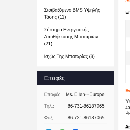
Λε
Στοιβαζόμενο BMS Υψηλής
Ε
Τάσης
(11)
Σύστημα Ενεργειακής
Αποθήκευσης Μπαταριών
(21)
Ισχύς Της Μπαταρίας
(8)
Επαφές
Εν
Επαφές:
Ms. Ellen---Europe
Υ
Τηλ.:
86-731-86187065
40
U
Φαξ:
86-731-86187065
Δ