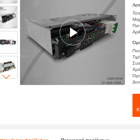
Ca
Λεπ
Τόπ
Μά
Πισ
Αρι
Όρο
Ποσ
Τιμ
Συσ
Χρό
Όρο
Δυν
κ