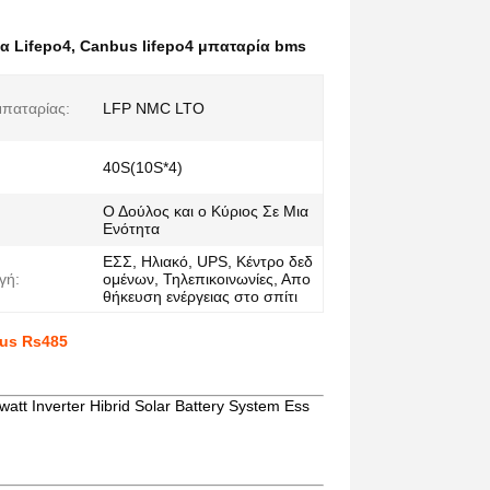
α Lifepo4
,
Canbus lifepo4 μπαταρία bms
παταρίας:
LFP NMC LTO
40S(10S*4)
Ο Δούλος και ο Κύριος Σε Μια
Ενότητα
ΕΣΣ, Ηλιακό, UPS, Κέντρο δεδ
γή:
ομένων, Τηλεπικοινωνίες, Απο
θήκευση ενέργειας στο σπίτι
bus Rs485
t Inverter Hibrid Solar Battery System Ess