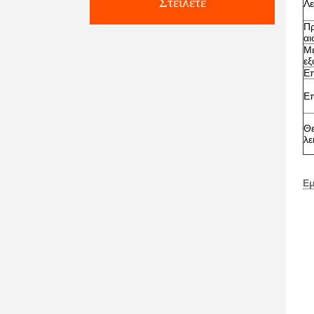
Στείλετε
Λε
Πρ
αι
Μέ
εξ
Επ
Επ
Θ
λε
Ε