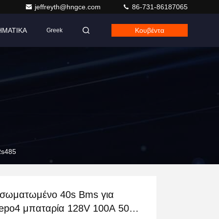
jeffreyth@hngce.com
86-731-86187065
ΗΜΑΤΙΚΑ
Κουβέντα
Greek
Rs485
σωματωμένο 40s Bms για
fepo4 μπαταρία 128V 100A 50A