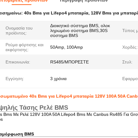
πτομέρειες προϊόντων
Περιγραφή προϊόντων
πισημαίνω:
40s Bms για Lifepo4 μπαταρία
,
128V Bms για μπαταρί
Διοικητικό σύστημα BMS, ολοκ
Ονομασία του
ληρωμένο σύστημα BMS,30S
Τύπος μ
προϊόντος:
σύστημα BMS
Ρεύμα φόρτισης και
50Amp, 100Amp
Χορδές:
εκφόρτισης:
Επικοινωνία:
RS485/ΜΠΟΡΕΣΤΕ
Στυλ:
Εγγύηση:
3 χρόνια
Εφαρμο
σωματωμένο 40s Bms για Lifepo4 μπαταρία 128V 100A 50A Can
ψηλής Τάσης Ρελέ BMS
s Bms Με Ρελέ 128V 100A 50A Lifepo4 Bms Με Canbus Rs485 Για Growat
ps
ιαμόρφωση BMS