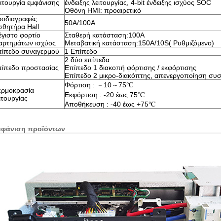
ιτουργία εμφάνισης
ένδειξης λειτουργίας, 4-bit ένδειξης ισχύος SOC
Οθόνη HMI: προαιρετικό
οδιαγραφές
50A/100A
σθητήρα Hall
γιστο φορτίο
Σταθερή κατάσταση:100A
αρτημάτων ισχύος
Μεταβατική κατάσταση:150A/10S( Ρυθμιζόμενο)
ίπεδο συναγερμού
1 Επίπεδο
2 δύο επίπεδα
ίπεδο προστασίας
Επίπεδο 1 διακοπή φόρτισης / εκφόρτισης
Επίπεδο 2 μικρο-διακόπτης, απενεργοποίηση συ
Φόρτιση : －10～75℃
ερμοκρασία
Εκφόρτιση : -20 έως 75℃
ιτουργίας
Αποθήκευση : -40 έως +75℃
μφάνιση προϊόντων