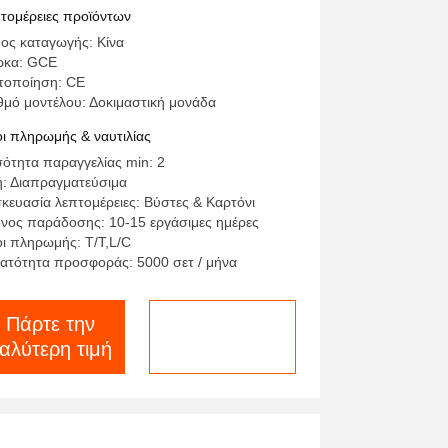
nbus Rs485
τομέρειες προϊόντων
ος καταγωγής: Κίνα
ρκα: GCE
τοποίηση: CE
θμό μοντέλου: Δοκιμαστική μονάδα
ι πληρωμής & ναυτιλίας
ότητα παραγγελίας min: 2
ή: Διαπραγματεύσιμα
κευασία λεπτομέρειες: Βύστες & Καρτόνι
νος παράδοσης: 10-15 εργάσιμες ημέρες
ι πληρωμής: T/T,L/C
ατότητα προσφοράς: 5000 σετ / μήνα
Πάρτε την
συνομιλία τώρα
αλύτερη τιμή