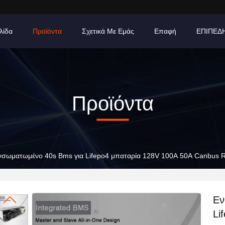
λίδα
Προϊόντα
Σχετικά Με Εμάς
Επαφή
ΕΠΙΠΕΔ
Προϊόντα
νσωματωμένο 40s Bms για Lifepo4 μπαταρία 128V 100A 50A Canbus 
Εν
Li