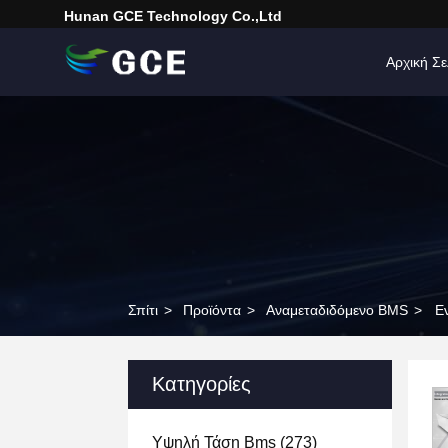
Hunan GCE Technology Co.,Ltd
Αρχική Σε
Σπίτι
>
Προϊόντα
>
Αναμεταδιδόμενο BMS
>
Ε
Κατηγορίες
Υψηλή Τάση Bms
(273)