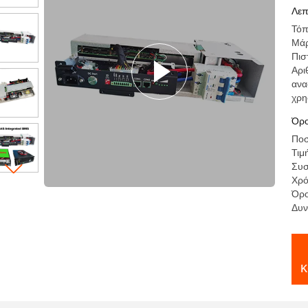
επ
Λεπ
Τόπ
Μά
Πισ
Αρι
ανα
χρη
Όρο
Ποσ
Τιμ
Συσ
Χρό
Όρο
Δυν
κ