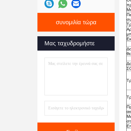
Ον
πρ
Μη
Πε
σ
συνομιλία τώρα
Τρ
Αρ
μπ
Ε
Μας ταχυδρομήστε
Δο
θε
Δο
Σ
Τρ
Τρ
Πρ
αι
Μέ
στ
Επ