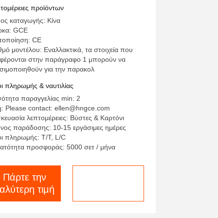
ικοινωνία
τομέρειες προϊόντων
ος καταγωγής: Κίνα
ρκα: GCE
τοποίηση: CE
θμό μοντέλου: Εναλλακτικά, τα στοιχεία που
φέρονται στην παράγραφο 1 μπορούν να
σιμοποιηθούν για την παρακολ
ι πληρωμής & ναυτιλίας
ότητα παραγγελίας min: 2
ή: Please contact: ellen@hngce.com
κευασία λεπτομέρειες: Βύστες & Καρτόνι
νος παράδοσης: 10-15 εργάσιμες ημέρες
ι πληρωμής: T/T, L/C
ατότητα προσφοράς: 5000 σετ / μήνα
Πάρτε την
συνομιλία τώρα
αλύτερη τιμή