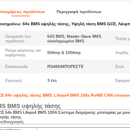
πτομέρειες προϊόντων
Περιγραφή προϊόντων
πισημαίνω:
64s BMS υψηλής τάσης
,
Υψηλή τάση BMS GCE
,
Λάιφπ
Ονομασία του
64S BMS, Master-Slave BMS,
Τύπος μ
προϊόντος:
ολοκληρωμένο BMS
Ρεύμα φόρτισης και
50Amp & 100Amp
Χορδές:
εκφόρτισης:
Επικοινωνία:
RS485/ΜΠΟΡΕΣΤΕ
Στυλ:
Εγγύηση:
3 έτη
Εφαρμο
E 64s υψηλής τάσης BMS, Lifepo4 BMS 100a Rs485 CAN επικοιν
4S BMS υψηλής τάσης
E 64s BMS Lifepo4 BMS 100A Σύστημα διαχείρισης μπαταρίας με μοναδ
ηλής τάσης
ροδιαγραφές