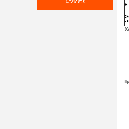
Στείλετε
Επ
Θ
λε
Χ
Ε