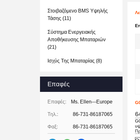
Στοιβαζόμενο BMS Υψηλής
Λε
Τάσης
(11)
Ε
Σύστημα Ενεργειακής
Αποθήκευσης Μπαταριών
(21)
Ισχύς Της Μπαταρίας
(8)
Επαφές
Επαφές:
Ms. Ellen---Europe
GC
6
Τηλ.:
86-731-86187065
GC
υψ
Φαξ:
86-731-86187065
Π