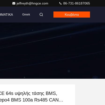
jeffreyth@hngce.com
86-731-86187065
ΗΜΑΤΙΚΑ
Κουβέντα
Greek
E 64s υψηλής τάσης BMS,
fepo4 BMS 100a Rs485 CAN