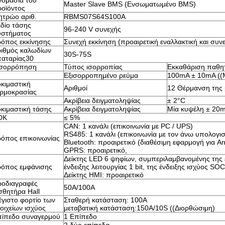
ομασία του
Master Slave BMS (Ενσωματωμένο BMS)
οϊόντος
τρώο αριθ.
RBMS07S64S100A
δίο τάσης
96-240 V συνεχής
υστήματος
όπος εκκίνησης
Συνεχή εκκίνηση (προαιρετική εναλλακτική και συν
ιθμός καλωδίων
30S-75S
αταρίας30
ισορρόπηση
Τύπος ισορροπίας
Εκκαθάριση παθητ
Εξισορροπημένο ρεύμα
100mA ± 10mA ((Μ
κιμαστική
Αριθμοί
12 Θέρμανση της 
ρμοκρασίας
Ακρίβεια δειγματοληψίας
± 2°C
κιμαστική τάσης
Ακρίβεια δειγματοληψίας
Μία κυψέλη ± 20
ΟΚ
≤ 5%
CAN: 1 κανάλι (επικοινωνία με PC / UPS)
RS485: 1 κανάλι (επικοινωνία με τον άνω υπολογισ
όπος επικοινωνίας
Bluetooth: προαιρετικό (διαθέσιμη εφαρμογή για An
GPRS: προαιρετικό,
Δείκτης LED 6 ψηφίων, συμπεριλαμβανομένης της έν
όπος εμφάνισης
ένδειξης λειτουργίας 1 bit, της ένδειξης ισχύος SOC
Δείκτης HMI: προαιρετικό
οδιαγραφές
50A/100A
σθητήρα Hall
γιστο φορτίο των
Σταθερή κατάσταση: 100A
οιχείων ισχύος
μεταβατική κατάσταση:150A/10S ((Διορθώσιμη)
ίπεδο συναγερμού
1 Επίπεδο