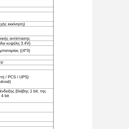
εχής εκκίνηση)
ικής αντίστασης
ια κυψέλη 3.4V)
μπαταρίας ((4*3)
mV
τή / PCS / UPS)
droid)
δειξης βλάβης 1 bit, της
 4 bit