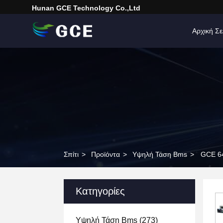
Hunan GCE Technology Co.,Ltd
Αρχική Σε
Σπίτι
>
Προϊόντα
>
Υψηλή Τάση Bms
>
GCE 64
Κατηγορίες
Υψηλή Τάση Bms
(273)