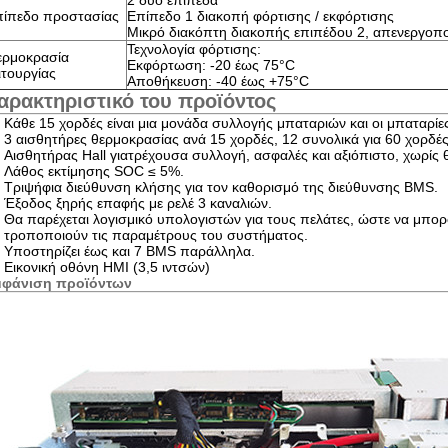
2 δύο επίπεδα
ίπεδο προστασίας
Επίπεδο 1 διακοπή φόρτισης / εκφόρτισης
Μικρό διακόπτη διακοπής επιπέδου 2, απενεργοπ
Τεχνολογία φόρτισης:
ερμοκρασία
Εκφόρτωση: -20 έως 75°C
ιτουργίας
Αποθήκευση: -40 έως +75°C
αρακτηριστικό του προϊόντος
Κάθε 15 χορδές είναι μια μονάδα συλλογής μπαταριών και οι μπαταρίε
3 αισθητήρες θερμοκρασίας ανά 15 χορδές, 12 συνολικά για 60 χορδές
Αισθητήρας Hall για
τρέχουσα συλλογή
, ασφαλές και αξιόπιστο, χωρίς 
Λάθος εκτίμησης SOC ≤ 5%.
Τριψήφια διεύθυνση κλήσης για τον καθορισμό της διεύθυνσης BMS.
Έξοδος ξηρής επαφής με ρελέ 3 καναλιών.
Θα παρέχεται λογισμικό υπολογιστών για τους πελάτες, ώστε να μπο
τροποποιούν τις παραμέτρους του συστήματος.
Υποστηρίζει έως και 7 BMS παράλληλα.
Εικονική οθόνη HMI (3,5 ιντσών)
μφάνιση προϊόντων