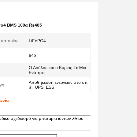
ο4 BMS 100α Rs485
παταρίας:
LiFePO4
64S
Ο Δούλος και ο Κύριος Σε Μια
Ενότητα
Αποθήκευση ενέργειας στο σπ
γή:
ίτι, UPS, ESS
ωνία
ικό σχεδιασμό για μπαταρία ιόντων λιθίου