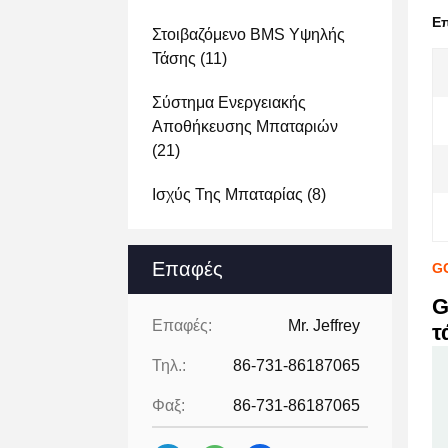
Ε
Στοιβαζόμενο BMS Υψηλής
Τάσης
(11)
Σύστημα Ενεργειακής
Αποθήκευσης Μπαταριών
(21)
Ισχύς Της Μπαταρίας
(8)
Επαφές
GC
G
Επαφές:
Mr. Jeffrey
τ
Τηλ.:
86-731-86187065
Φαξ:
86-731-86187065