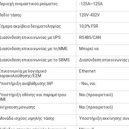
Περιοχή ονομαστικού ρεύματος
-125A~125A
Πεδίο τάσης
120V-432V
Σήμερα ακρίβεια δειγματοληψίας
10,0% FSR
Διασύνδεση επικοινωνίας με UPS
RS485/CAN
Διασύνδεση επικοινωνίας με τη ΜΜΕ
Μπορεί να
Διασύνδεση επικοινωνίας με το SBMS
Διασύνδεση επικοινωνίας
Επικοινωνία με λογισμικό
Ethernet
παρακολούθησης/ΕΣΜ
Υποστήριξη αναβάθμισης IAP
- Ναι, ναι.
Υποστήριξη οθόνης και παραμέτρου
Ναι (προαιρετικό)
HMI
Ανίχνευση μόνωσης
Ναι (προαιρετικό)
Μονάδα ισχύος υψηλής τάσης
Υποστήριξη εκκίνησης συν