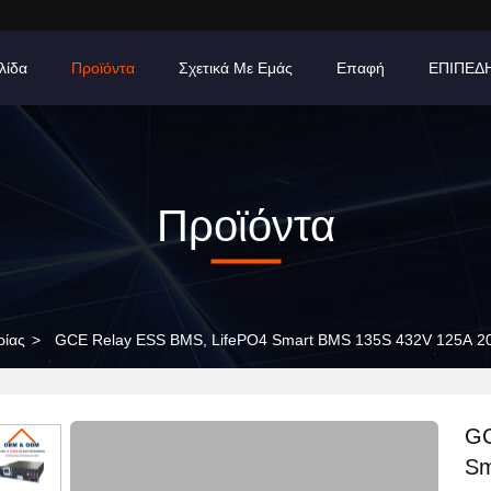
λίδα
Προϊόντα
Σχετικά Με Εμάς
Επαφή
ΕΠΙΠΕΔ
Προϊόντα
ρίας
>
GCE Relay ESS BMS, LifePO4 Smart BMS 135S 432V 125A 2
GC
Sm