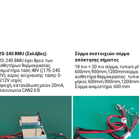
2S-24S BMU (Σκλάβος)
Σύρμα συστοιχιών-σύρμα 
απόκτησης σήματος
2S-24S BMU έχει 8pcs των 
ισθητήρων θερμοκρασίας, 
18 πιν + 20 πιν σύρμα, τυπικό μ
νεμιστήρα τάση 48V ((17S-24S 
600mm,900mm,1200mmσύρμα 
2V), εύρος ανίχνευσης τάσης 0-
αισθητήρα θερμοκρασίας: τυπικ
V,12V ισχύς
μήκος 600mm,900mm,1200mm
αροχή, κατανάλωση μείον 20mA, 
Σύρμα ανεμιστήρα: 600 mm
πικοινωνία CAN2.0 B