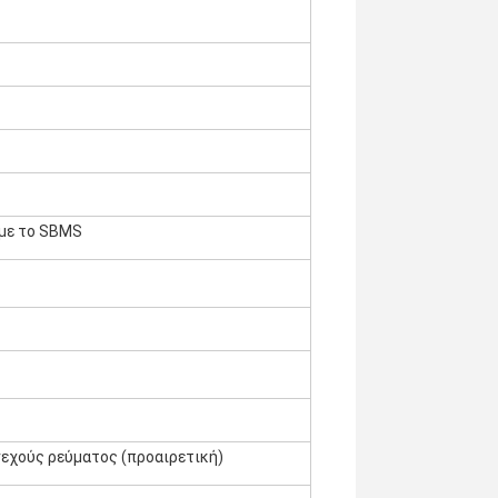
 με το SBMS
εχούς ρεύματος (προαιρετική)