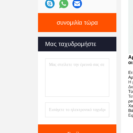
συνομιλία τώρα
Μας ταχυδρομήστε
Α
οι
Ετ
Αρ
Η 
Δι
Τύ
Τε
ρε
Χα
Βά
Εφ