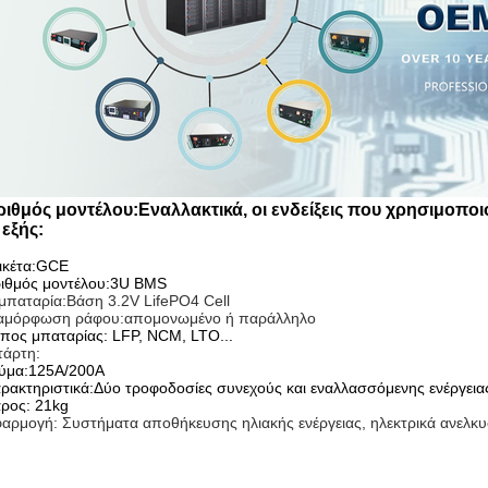
ριθμός μοντέλου:
Εναλλακτικά, οι ενδείξεις που χρησιμοποι
 εξής:
ικέτα:GCE
ιθμός μοντέλου:3U BMS
μπαταρία:Βάση 3.2V LifePO4 Cell
αμόρφωση ράφου:απομονωμένο ή παράλληλο
πος μπαταρίας: LFP, NCM, LTO...
τάρτη:
ύμα:125A/200A
ρακτηριστικά:Δύο τροφοδοσίες συνεχούς και εναλλασσόμενης ενέργεια
ρος: 21kg
αρμογή: Συστήματα αποθήκευσης ηλιακής ενέργειας, ηλεκτρικά ανελκ