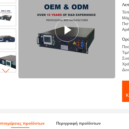
Λεπ
Τόπ
Μά
Πισ
Αρι
Όρο
Ποσ
Τιμ
Συσ
Χρό
Δυν
κ
πτομέρειες προϊόντων
Περιγραφή προϊόντων