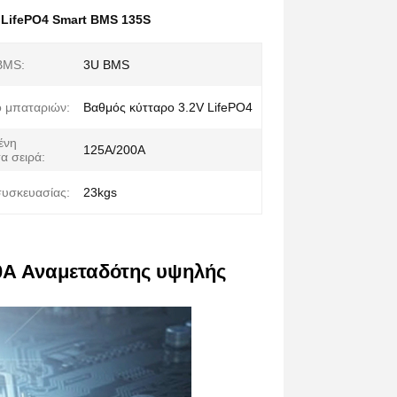
,
LifePO4 Smart BMS 135S
BMS:
3U BMS
 μπαταριών:
Βαθμός κύτταρο 3.2V LifePO4
ένη
125A/200A
α σειρά:
υσκευασίας:
23kgs
0A Αναμεταδότης υψηλής