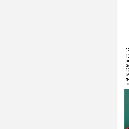
1
1
α
α
1
5
π
ε