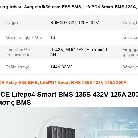
πισημαίνω:
Αναμεταδιδόμενο ESS BMS
,
LifePO4 Smart BMS 125A
Σχήμα:
RBMS07-S23-125A432V
Τύπος 
Μέγιστος qty BMUs:
13
Κύτταρο
Πρωτόκολλο
Rs485, ΜΠΟΡΕΣΤΕ, τοπικό L
Εκτιμημ
επικοινωνίας:
AN
τρέχουσ
Πεδίο τάσης:
144V-336V
Βάρος σ
E Relay ESS BMS, LifePO4 Smart BMS 135S 432V 125A 200A
CE Lifepo4 Smart BMS 135S 432V 125A 20
άσης BMS