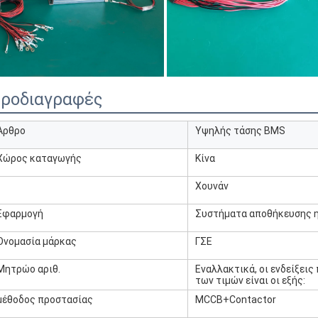
ροδιαγραφές
Άρθρο
Υψηλής τάσης BMS
Χώρος καταγωγής
Κίνα
Χουνάν
Εφαρμογή
Συστήματα αποθήκευσης η
Ονομασία μάρκας
ΓΣΕ
Μητρώο αριθ.
Εναλλακτικά, οι ενδείξεις
των τιμών είναι οι εξής:
μέθοδος προστασίας
MCCB+Contactor