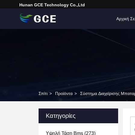
Hunan GCE Technology Co.,Ltd
Αρχική Σε
Σπίτι
>
Προϊόντα
>
Σύστημα Διαχείρισης Μπατα
Κατηγορίες
Υψηλή Τάση Bms
(273)