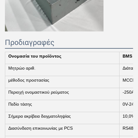
Προδιαγραφές
Ονομασία του προϊόντος
BMS
Μητρώο αριθ.
Διάταξη
μέθοδος προστασίας
MCCB+C
Περιοχή ονομαστικού ρεύματος
-250A 
Πεδίο τάσης
0V-240
Σήμερα ακρίβεια δειγματοληψίας
10,0% 
Διασύνδεση επικοινωνίας με PCS
RS485