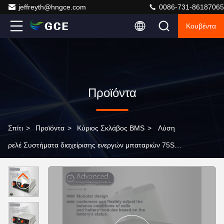
jeffreyth@hngce.com
0086-731-86187065
Κουβέντα
Προϊόντα
Σπίτι
>
Προϊόντα
>
Κύριος Σκλάβος BMS
>
Λύση
ρελέ Συστήματα διαχείρισης ενεργών μπαταριών 75S
250A 240V