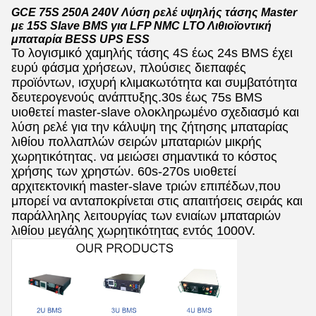
GCE 75S 250A 240V Λύση ρελέ υψηλής τάσης Master
με 15S Slave BMS για LFP NMC LTO Λιθιοϊοντική
μπαταρία BESS UPS ESS
Το λογισμικό χαμηλής τάσης 4S έως 24s BMS έχει
ευρύ φάσμα χρήσεων, πλούσιες διεπαφές
προϊόντων, ισχυρή κλιμακωτότητα και συμβατότητα
δευτερογενούς ανάπτυξης.30s έως 75s BMS
υιοθετεί master-slave ολοκληρωμένο σχεδιασμό και
λύση ρελέ για την κάλυψη της ζήτησης μπαταρίας
λιθίου πολλαπλών σειρών μπαταριών μικρής
χωρητικότητας. να μειώσει σημαντικά το κόστος
χρήσης των χρηστών. 60s-270s υιοθετεί
αρχιτεκτονική master-slave τριών επιπέδων,που
μπορεί να ανταποκρίνεται στις απαιτήσεις σειράς και
παράλληλης λειτουργίας των ενιαίων μπαταριών
λιθίου μεγάλης χωρητικότητας εντός 1000V.