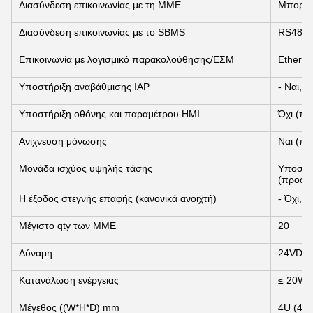
Διασύνδεση επικοινωνίας με τη ΜΜΕ
Μπορεί
Διασύνδεση επικοινωνίας με το SBMS
RS485
Επικοινωνία με λογισμικό παρακολούθησης/ΕΣΜ
Etherne
Υποστήριξη αναβάθμισης IAP
- Ναι, να
Υποστήριξη οθόνης και παραμέτρου HMI
Όχι (πρ
Ανίχνευση μόνωσης
Ναι (πρ
Μονάδα ισχύος υψηλής τάσης
Υποστήρ
(προαιρ
Η έξοδος στεγνής επαφής (κανονικά ανοιχτή)
- Όχι, όχ
Μέγιστο qty των ΜΜΕ
20
Δύναμη
24VDC 
Κατανάλωση ενέργειας
≤ 20W
Μέγεθος ((W*H*D) mm
4U (440