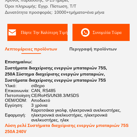
Χρόνος παράδοσης: 8-15 ημέρες
Όροι πληρωμής: Εγγρ. Πίστωση, T/T
Δυνατότητα προσφοράς: 10000+τμήματα+ένα μήνα
Πάρτε Την Καλύτερη Τιμή
Συνομιλία Τώρα
Λεπτομέρειες προϊόντων
Περιγραφή προϊόντων
Επισημαίνω:
Συστήματα διαχείρισης ενεργών μπαταριών 75S
,
250A Σύστημα διαχείρισης ενεργών μπαταριών
,
Συστήματα διαχείρισης ενεργών μπαταριών 75S
Υλικό:
σίδηρο
Επικοινωνία:
CAN, RS485
Πιστοποίηση:
CE/RoHS/UN38.3/MSDS
OEM/ODM:
Αποδεκτό
Εγγύηση:
3 χρόνια
Καροτσάκια γκολφ, ηλεκτρονικά ανελκυστήρες,
Εφαρμογή:
ηλεκτρονικά ανελκυστήρες, ηλεκτρονικά
ανελκυστήρες, ηλεκ
Λύση ρελέ Συστήματα διαχείρισης ενεργών μπαταριών 75S
250A 240V