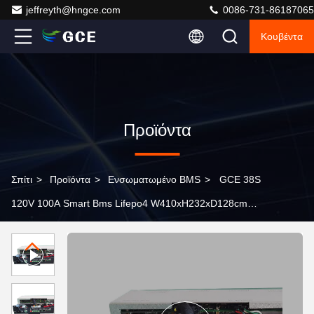
jeffreyth@hngce.com
0086-731-86187065
Κουβέντα
Προϊόντα
Σπίτι
>
Προϊόντα
>
Ενσωματωμένο BMS
>
GCE 38S
120V 100A Smart Bms Lifepo4 W410xH232xD128cm
Αποδοτικός