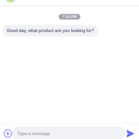
τιμή
τιμή
τιμή
7:26 PM
Good day, what product are you looking for?
Hunan GCE Technology Co.,Ltd
jeffreyth@hngce.com
0086-731-86187065
Κτίριο Β3, 602, Επιστήμη και Τεχνολογία Νέα Πόλη,
επαρχία Τσανγκσά, πόλη Τσανγκσά, επαρχία Χουνάν
Καλή ποιότητα της Κίνας υψηλή τάση bms Προμηθευτής.
Πνευματικά δικαιώματα © 2022-2026 Hunan GCE
Technology Co.,Ltd . Διατηρούνται όλα τα πνευματικά
δικαιώματα.