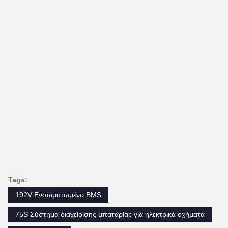
Tags:
192V Ενσωματωμένο BMS
75S Σύστημα διαχείρισης μπαταρίας για ηλεκτρικά οχήματα