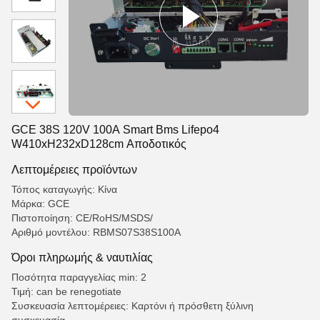
GCE 38S 120V 100A Smart Bms Lifepo4
W410xH232xD128cm Αποδοτικός
Λεπτομέρειες προϊόντων
Τόπος καταγωγής: Κίνα
Μάρκα: GCE
Πιστοποίηση: CE/RoHS/MSDS/
Αριθμό μοντέλου: RBMS07S38S100A
Όροι πληρωμής & ναυτιλίας
Ποσότητα παραγγελίας min: 2
Τιμή: can be renegotiate
Συσκευασία λεπτομέρειες: Καρτόνι ή πρόσθετη ξύλινη