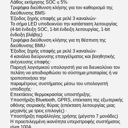
Λάθος εκτίμησης SOC ≤ 5%·
Τριψήφια διεύθυνση κλήσης για τον καθορισμό της
διεύθυνσης BMS·
Έξοδος ξηρής επαφής με ρελέ 3 καναλιών·
Το σήμα LED υποδεικνύει την κατάσταση λειτουργίας
(4-bit ένδειξη SOC, 1-bit ένδειξη λειτουργίας, 1-bit
ένδειξη βλάβης)
Τριψήφια διεύθυνση κλήσης για τη θέσπιση της
διεύθυνσης BMU·
Έξοδος ξηρής επαφής με ρελέ 3 καναλιών·
4 κανάλια διεύρυνσης επαγγέλματος και βοηθητικής
ανίχνευσης επαφής·
Παροχή λογισμικού υπολογιστή για να διευκολύνει τον
πελάτη να αποδιορθώσει το σύστημα μπαταρίας ή να
τροποποιήσει την
παραμέτρους συστήματος μέσω του υπολογιστή
υποδοχής·
Επεκτάσεις θερμοκρασίας υποστήριξης.
Υποστήριξη Bluetooth, GPRS, επέκταση της εξωτερικής
οθόνης σειριακής θύρας (επέκταση λειτουργίας μιας
μηχανής με τρεις επιλογές) ·
Υποστήριξη παράλληλης χρήσης (μέγιστο 7 μονάδες)
Η προεπιλεγμένη ικανότητα υπερστροφής συστήματος
είναι 100A