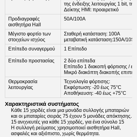
της ένδειξης λειτουργίας 1 bit, τη
Δείκτης HMI: προαιρετικό
Προδιαγραφές
50A/100A
αισθητήρα Hall
Μέγιστο φορτίο των
Σταθερή κατάσταση: 100A
στοιχείων ισχύος
μεταβατική κατάσταση:150A/10S 
Επίπεδο συναγερμού
1 Επίπεδο
Επίπεδο προστασίας
2 δύο επίπεδα
Επίπεδο 1 διακοπή φόρτισης / εκ
Μικρό διακόπτη διακοπής επιπέδ
Θερμοκρασία
Τεχνολογία φόρτισης:
λειτουργίας
Εκφόρτωση: -20 έως 75°C
Αποθήκευση: -40 έως +75°C
Χαρακτηριστικά συστήματος
Κάθε 15 χορδές είναι μια μονάδα συλλογής μπαταριών
και οι μπαταρίες σειράς 75 έχουν 5 μονάδες απόκτησης.
15 ανιχνευτές για κάθε 15 χορδές, για ένα σύνολο 15
Η συλλογή ρεύματος χρησιμοποιεί αισθητήρα Hall,
ασφαλές και αξιόπιστο, χωρίς θερμότητα.