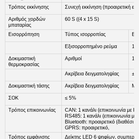
Τρόπος εκκίνησης
Συνεχή εκκίνηση (προαιρετική ενα
Αριθμός χορδών
60 S ((4 x 15 S)
μπαταρίας
Εισορρόπηση
Τύπος ισορροπίας
Εκ
Εξισορροπημένο ρεύμα
10
Δοκιμαστική
Αριθμοί
12 
θερμοκρασίας
Ακρίβεια δειγματοληψίας
± 
Δοκιμαστική τάσης
Ακρίβεια δειγματοληψίας
Μί
ΣΟΚ
≤ 5%
Τρόπος επικοινωνίας
CAN: 1 κανάλι (επικοινωνία με P
RS485: 1 κανάλι (επικοινωνία με
Bluetooth: προαιρετικό (διαθέσιμ
GPRS: προαιρετικό,
Τρόπος εμφάνισης
Δείκτης LED 6 ψηφίων, συμπεριλα