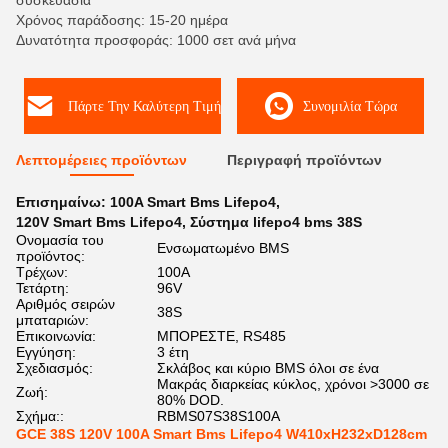
συσκευασία
Χρόνος παράδοσης: 15-20 ημέρα
Δυνατότητα προσφοράς: 1000 σετ ανά μήνα
Πάρτε Την Καλύτερη Τιμή
Συνομιλία Τώρα
Λεπτομέρειες προϊόντων
Περιγραφή προϊόντων
Επισημαίνω:
100A Smart Bms Lifepo4
,
120V Smart Bms Lifepo4
,
Σύστημα lifepo4 bms 38S
Ονομασία του
Ενσωματωμένο BMS
προϊόντος:
Τρέχων:
100A
Τετάρτη:
96V
Αριθμός σειρών
38S
μπαταριών:
Επικοινωνία:
ΜΠΟΡΕΣΤΕ, RS485
Εγγύηση:
3 έτη
Σχεδιασμός:
Σκλάβος και κύριο BMS όλοι σε ένα
Μακράς διαρκείας κύκλος, χρόνοι >3000 σε
Ζωή:
80% DOD.
Σχήμα::
RBMS07S38S100A
GCE 38S 120V 100A Smart Bms Lifepo4 W410xH232xD128cm