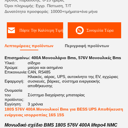
Χρόνος παράδοσης: 8-15 ημέρες
Όροι πληρωμής: Εγγρ. Πίστωση, T/T
Δυνατότητα προσφοράς: 10000+τμήματα+ένα μήνα
Πάρτε Την Καλύτερη Τιμή
Συνομιλία Τώρα
Λεπτομέρειες προϊόντων
Περιγραφή προϊόντων
Επισημαίνω:
400A Μονουλάριο Bms
,
576V Μονουλικές Bms
Υλικό:
σίδηρο
Χρώμα:
μαύρο και ασημένιο
Επικοινωνία:
CAN, RS485
Ηλιακός, αέρας, UPS, αυτοκίνητο της EV, εγχώριες
Εφαρμογή:
συσκευές, βάρκες, σύστημα ενεργειακής
αποθήκευσης
Ονομασία
του
Σύστημα διαχείρισης μπαταρίας
προϊόντος:
Εγγύηση:
3 χρόνια
180S 576V 400A Μονουλικοί Bms για BESS UPS Αποθήκευση
ενέργειας ισορροπίας 16S 15S
Μονωδικό σχέδιο BMS 180S 576V 400A lifepo4 NMC