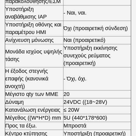
παρακολούθησης/ΕΣΜ
Υποστήριξη
- Ναι, ναι.
αναβάθμισης IAP
Υποστήριξη οθόνης και
Όχι (προαιρετική σύνδεση)
παραμέτρου HMI
Ανίχνευση μόνωσης
Ναι (προαιρετικό)
Υποστήριξη εκκίνησης
Μονάδα ισχύος υψηλής
συνεχούς ρεύματος
τάσης
(προαιρετική)
Η έξοδος στεγνής
επαφής (κανονικά
- Όχι, όχι.
ανοιχτή)
Μέγιστο qty των ΜΜΕ
20
Δύναμη
24VDC ((18~28V)
Κατανάλωση ενέργειας
≤ 20W
Μέγεθος ((W*H*D) mm
5U (440*178*600)
Προς τα έξω.
Μπροστά
Κέντρο κτύπησης
Υποστήριξη (προαιρετική)