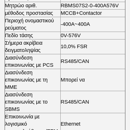
Μητρώο αριθ.
RBMS07S2-0-400A576V
μέθοδος προστασίας
MCCB+Contactor
Περιοχή ονομαστικού
-400A~400A
ρεύματος
Πεδίο τάσης
0V-576V
Σήμερα ακρίβεια
10,0% FSR
δειγματοληψίας
Διασύνδεση
RS485/CAN
επικοινωνίας με PCS
Διασύνδεση
επικοινωνίας με τη
Μπορεί να
ΜΜΕ
Διασύνδεση
επικοινωνίας με το
RS485/CAN
SBMS
Επικοινωνία με
λογισμικό
Ethernet