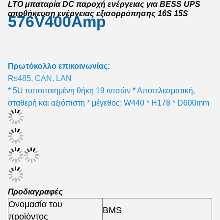
LTO μπαταρία DC παροχή ενέργειας για BESS UPS
αποθήκευση ενέργειας εξισορρόπησης 16S 15S
576V400Amp
Πρωτόκολλο επικοινωνίας:
Rs485, CAN, LAN
* 5U τυποποιημένη θήκη 19 ιντσών * Αποτελεσματική,
σταθερή και αξιόπιστη * μέγεθος: W440 * H178 * D600mm
Προδιαγραφές
Ονομασία του
BMS
προϊόντος