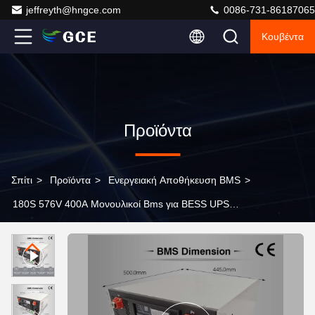
jeffreyth@hngce.com
0086-731-86187065
Κουβέντα
Προϊόντα
Σπίτι
>
Προϊόντα
>
Ενεργειακή Αποθήκευση BMS
>
180S 576V 400A Μονουλικοί Bms για BESS UPS
Αποθήκευση ενέργειας ισορροπίας 16S 15S