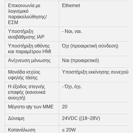
Επικοινωνία με
Ethernet
λογισμικό
παρακολούθησης/
ΕΣΜ
Υποστήριξη
- Ναι, ναι.
αναβάθμισης IAP
Υποστήριξη οθόνης
Όχι (προαιρετική σύνδεση)
και παραμέτρου HMI
Ανίχνευση μόνωσης
Ναι (προαιρετικό)
Μονάδα ισχύος
Υποστήριξη εκκίνησης συνεχούς 
υψηλής τάσης
Η έξοδος στεγνής
- Όχι, όχι.
επαφής (κανονικά
ανοιχτή)
Μέγιστο qty των ΜΜΕ
20
Δύναμη
24VDC ((18~28V)
Κατανάλωση
≤ 20W