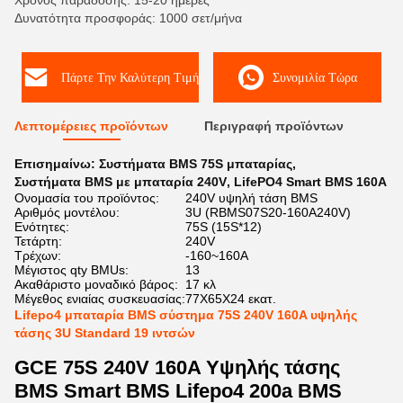
Χρόνος παράδοσης: 15-20 ημέρες
Δυνατότητα προσφοράς: 1000 σετ/μήνα
Πάρτε Την Καλύτερη Τιμή
Συνομιλία Τώρα
Λεπτομέρειες προϊόντων
Περιγραφή προϊόντων
Επισημαίνω:
Συστήματα BMS 75S μπαταρίας
,
Συστήματα BMS με μπαταρία 240V
,
LifePO4 Smart BMS 160A
Ονομασία του προϊόντος:
240V υψηλή τάση BMS
Αριθμός μοντέλου:
3U (RBMS07S20-160A240V)
Ενότητες:
75S (15S*12)
Τετάρτη:
240V
Τρέχων:
-160~160A
Μέγιστος qty BMUs:
13
Ακαθάριστο μοναδικό βάρος:
17 κλ
Μέγεθος ενιαίας συσκευασίας:
77X65X24 εκατ.
Lifepo4 μπαταρία BMS σύστημα 75S 240V 160A υψηλής
τάσης 3U Standard 19 ιντσών
GCE 75S 240V 160A Υψηλής τάσης
BMS Smart BMS Lifepo4 200a BMS