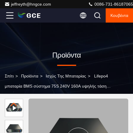
jeffreyth@hngce.com
0086-731-86187065
Κουβέντα
Προϊόντα
Σπίτι
>
Προϊόντα
>
Ισχύς Της Μπαταρίας
>
Lifepo4
μπαταρία BMS σύστημα 75S 240V 160A υψηλής τάσης
3U Standard 19 ιντσών