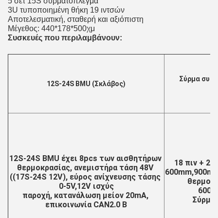
5 σετ 15S συρματόπλεγμα
3U τυποποιημένη θήκη 19 ιντσών
Αποτελεσματική, σταθερή και αξιόπιστη
Μέγεθος: 440*178*500
χμ
Συσκευές που περιλαμβάνουν:
Σύρμα συστ
12S-24S BMU (Σκλάβος)
12S-24S BMU έχει 8pcs των αισθητήρων 
18 πιν + 20
θερμοκρασίας, ανεμιστήρα τάση 48V 
600mm,900mm
((17S-24S 12V), εύρος ανίχνευσης τάσης 
θερμοκρ
0-5V,12V ισχύς
600m
παροχή, κατανάλωση μείον 20mA, 
Σύρμα 
επικοινωνία CAN2.0 B