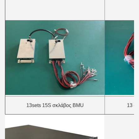
13sets 15S σκλάβος BMU
13 σε