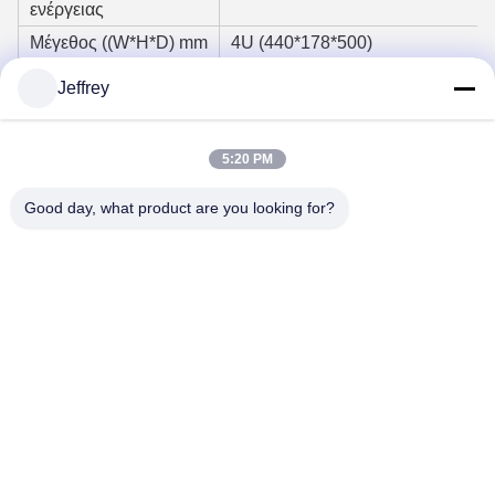
ενέργειας
Μέγεθος ((W*H*D) mm
4U (440*178*500)
Προς τα έξω.
Μπροστά
Jeffrey
Πατήστε στο κέντρο
Υποστήριξη (προαιρετική)
5:20 PM
Καθαρό βάρος
23 κιλά
Good day, what product are you looking for?
Συνιστώμενο άρθρο