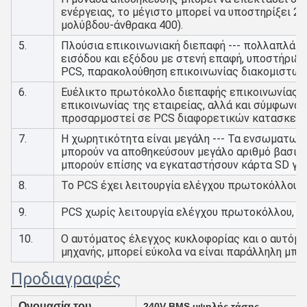
ενέργειας, το μέγιστο μπορεί να υποστηρίξει 2
μολύβδου-άνθρακα 400).
5.
Πλούσια επικοινωνιακή διεπαφή --- πολλαπλά RS
εισόδου και εξόδου με στενή επαφή, υποστήριξη
PCS, παρακολούθηση επικοινωνίας διακομιστών
6.
Ευέλικτο πρωτόκολλο διεπαφής επικοινωνίας --
επικοινωνίας της εταιρείας, αλλά και σύμφωνα μ
προσαρμοστεί σε PCS διαφορετικών κατασκευ
7.
Η χωρητικότητα είναι μεγάλη --- Τα ενσωματωμ
μπορούν να αποθηκεύσουν μεγάλο αριθμό βασικ
μπορούν επίσης να εγκαταστήσουν κάρτα SD γι
8.
Το PCS έχει λειτουργία ελέγχου πρωτοκόλλου, 
9.
PCS χωρίς λειτουργία ελέγχου πρωτοκόλλου, ε
10.
Ο αυτόματος έλεγχος κυκλοφορίας και ο αυτόμ
μηχανής, μπορεί εύκολα να είναι παράλληλη μπατ
Προδιαγραφές
Ονομασία του
240V BMS υψηλής τάσης