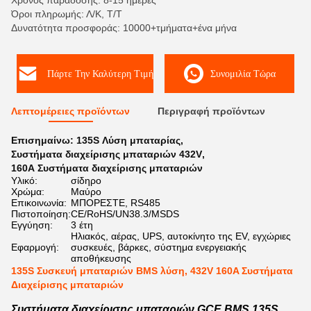
Χρόνος παράδοσης: 8-15 ημέρες
Όροι πληρωμής: Λ/Κ, Τ/Τ
Δυνατότητα προσφοράς: 10000+τμήματα+ένα μήνα
Πάρτε Την Καλύτερη Τιμή
Συνομιλία Τώρα
Λεπτομέρειες προϊόντων
Περιγραφή προϊόντων
Επισημαίνω:
135S Λύση μπαταρίας
,
Συστήματα διαχείρισης μπαταριών 432V
,
160Α Συστήματα διαχείρισης μπαταριών
Υλικό:
σίδηρο
Χρώμα:
Μαύρο
Επικοινωνία:
ΜΠΟΡΕΣΤΕ, RS485
Πιστοποίηση:
CE/RoHS/UN38.3/MSDS
Εγγύηση:
3 έτη
Ηλιακός, αέρας, UPS, αυτοκίνητο της EV, εγχώριες
Εφαρμογή:
συσκευές, βάρκες, σύστημα ενεργειακής
αποθήκευσης
135S Συσκευή μπαταριών BMS λύση, 432V 160A Συστήματα
Διαχείρισης μπαταριών
Συστήματα διαχείρισης μπαταριών GCE BMS 135S