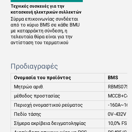
Τεχνικές συσκευές για την 
κατασκευή ηλεκτρικών συλλεκτών
Σύρμα επικοινωνίας συνδέεται 
από το κύριο BMS σε κάθε BMU 
με καταρράκτη σύνδεση, η 
τελευταία θύρα είναι για την 
αντίσταση του τερματικού
Προδιαγραφές
Ονομασία του προϊόντος
BMS
Μητρώο αριθ.
RBMS07S2
μέθοδος προστασίας
MCCB+Cont
Περιοχή ονομαστικού ρεύματος
-160A~160
Πεδίο τάσης
0V-432V
Σήμερα ακρίβεια δειγματοληψίας
10,0% FSR