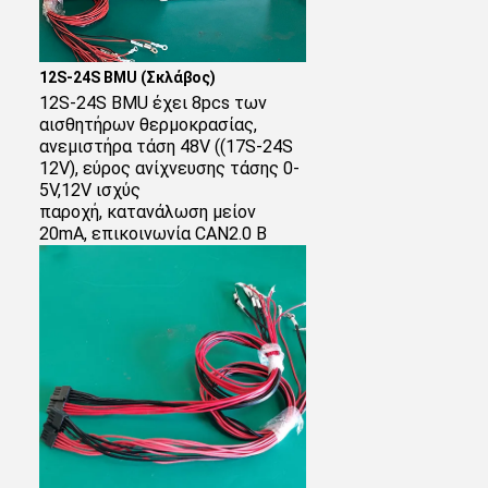
12S-24S BMU (Σκλάβος)
12S-24S BMU έχει 8pcs των 
αισθητήρων θερμοκρασίας, 
ανεμιστήρα τάση 48V ((17S-24S 
12V), εύρος ανίχνευσης τάσης 0-
5V,12V ισχύς
παροχή, κατανάλωση μείον 
20mA, επικοινωνία CAN2.0 B