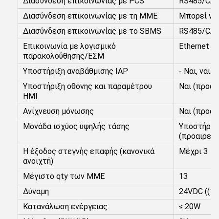
Διασύνδεση επικοινωνίας με PCS
RS485/CA
Διασύνδεση επικοινωνίας με τη ΜΜΕ
Μπορεί να
Διασύνδεση επικοινωνίας με το SBMS
RS485/CA
Επικοινωνία με λογισμικό
Ethernet
παρακολούθησης/ΕΣΜ
Υποστήριξη αναβάθμισης IAP
- Ναι, ναι.
Υποστήριξη οθόνης και παραμέτρου
Ναι (προαι
HMI
Ανίχνευση μόνωσης
Ναι (προαι
Μονάδα ισχύος υψηλής τάσης
Υποστήριξ
(προαιρετι
Η έξοδος στεγνής επαφής (κανονικά
Μέχρι 3
ανοιχτή)
Μέγιστο qty των ΜΜΕ
13
Δύναμη
24VDC ((1
Κατανάλωση ενέργειας
≤ 20W