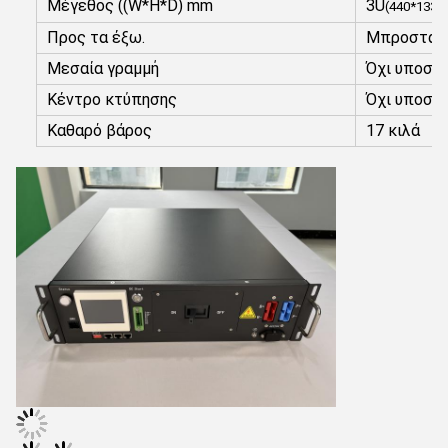
Μέγεθος ((W*H*D) mm
3U
(440*133*
Προς τα έξω.
Μπροστά
Μεσαία γραμμή
Όχι υποστή
Κέντρο κτύπησης
Όχι υποστή
Καθαρό βάρος
17 κιλά