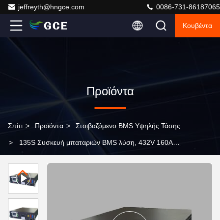
jeffreyth@hngce.com
0086-731-86187065
Κουβέντα
Προϊόντα
Σπίτι
>
Προϊόντα
>
Στοιβαζόμενο BMS Υψηλής Τάσης
>
135S Συσκευή μπαταριών BMS λύση, 432V 160A
Συστήματα Διαχείρισης μπαταριών