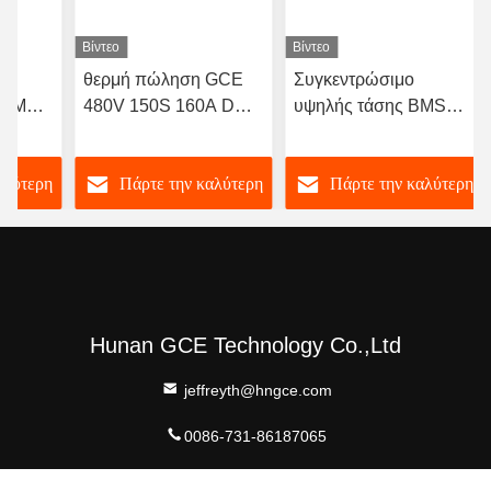
432V υψηλής τάσης BMS
Σύστημα διαχείρισης μπαταρίας LFP Lifepo4
135S Σύστημα διαχείρισης μπαταρίας Lifepo4
Παρόμοια Προϊόντα
Βίντεο
Βίντεο
θερμή πώληση GCE
Συγκεντρώσιμο