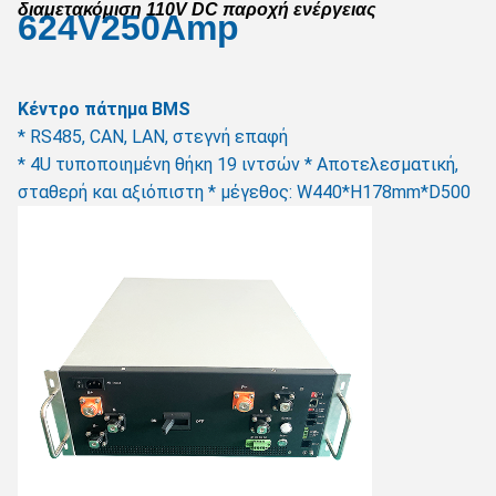
διαμετακόμιση 110V DC παροχή ενέργειας
624
V250Amp
Κέντρο πάτημα BMS
* RS485, CAN, LAN, στεγνή επαφή
* 4U τυποποιημένη θήκη 19 ιντσών * Αποτελεσματική, 
σταθερή και αξιόπιστη * μέγεθος: W440*H178mm
*D500