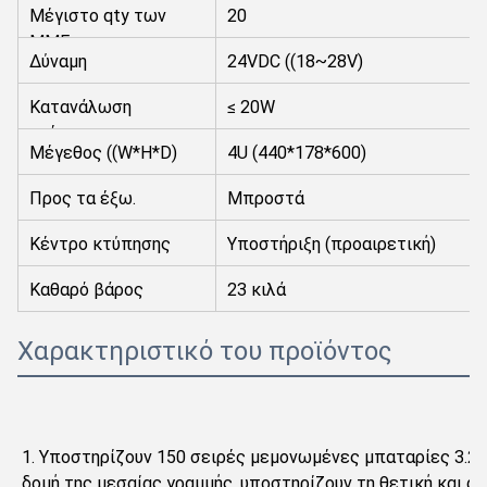
Μέγιστο qty των
20
ΜΜΕ
Δύναμη
24VDC ((18~28V)
Κατανάλωση
≤ 20W
ενέργειας
Μέγεθος ((W*H*D)
4U (440*178*600)
mm
Προς τα έξω.
Μπροστά
Κέντρο κτύπησης
Υποστήριξη (προαιρετική)
Καθαρό βάρος
23 κιλά
Χαρακτηριστικό του προϊόντος
1. Υποστηρίζουν 150 σειρές μεμονωμένες μπαταρίες 3.2 L
δομή της μεσαίας γραμμής, υποστηρίζουν τη θετική και αρ