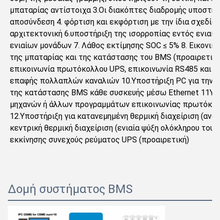
μπαταρίας αντίστοιχα 3.Οι διακόπτες διαδρομής υποστηρίζ
αποσύνδεση 4. φόρτιση και εκφόρτιση με την ίδια σχεδία
αρχιτεκτονική 6.υποστήριξη της ισορροπίας εντός ενιαία
ενιαίων μονάδων 7. Λάθος εκτίμησης SOC ≤ 5% 8. Εικονικ
της μπαταρίας και της κατάστασης του BMS (προαιρετικά, 
επικοινωνία πρωτόκολλου UPS, επικοινωνία RS485 και CA
επαφής πολλαπλών καναλιών 10.Υποστήριξη PC για την π
της κατάστασης BMS κάθε συσκευής μέσω Ethernet 11Υπο
μηχανών ή άλλων προγραμμάτων επικοινωνίας πρωτόκολλ
12.Υποστήριξη για κατανεμημένη θερμική διαχείριση (ανε
κεντρική θερμική διαχείριση (ενιαία ψύξη ολόκληρου του 
εκκίνησης συνεχούς ρεύματος UPS (προαιρετική)
Δομή συστήματος BMS