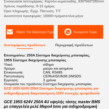
Συσκευασία λεπτομέρειες: Καρτόνι κυματοειδής, 830*560*280mm
Χρόνος παράδοσης: 8-15 ημέρες
Όροι πληρωμής: Εγγρ. Πίστωση, T/T
Δυνατότητα προσφοράς: 10000+τμήματα+ένα μήνα
Πάρτε Την Καλύτερη Τιμή
Συνομιλία Τώρα
Λεπτομέρειες προϊόντων
Περιγραφή προϊόντων
Επισημαίνω:
250A Σύστημα διαχείρισης μπαταρίας
,
195S Σύστημα διαχείρισης μπαταρίας
Υλικό:
σίδηρο
Χρώμα:
μαύρο και ασημένιο
Επικοινωνία:
CAN, RS485
Πιστοποίηση:
CE/RoHS/UN38.3/MSDS
Εγγύηση:
3 χρόνια
Ονομασία του προϊόντος:
Σύστημα διαχείρισης μπαταρίας
GCE 195S 624V 250A Σύστημα διαχείρισης μπαταρίας για
σιδηροδρομική διαμετακόμιση 110V συνεχής τροφοδοσία
GCE 195S 624V 250A 4U υψηλής τάσης master BMS
με επαγγελέα ρελέ lifepo4 bms για σιδηροδρομική