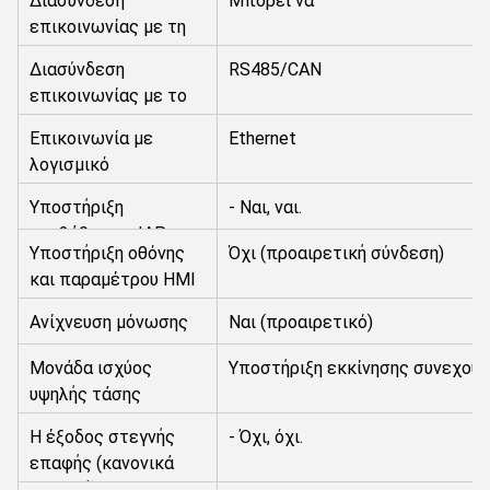
Διασύνδεση
Μπορεί να
επικοινωνίας με τη
ΜΜΕ
Διασύνδεση
RS485/CAN
επικοινωνίας με το
SBMS
Επικοινωνία με
Ethernet
λογισμικό
παρακολούθησης/
Υποστήριξη
- Ναι, ναι.
ΕΣΜ
αναβάθμισης IAP
Υποστήριξη οθόνης
Όχι (προαιρετική σύνδεση)
και παραμέτρου HMI
Ανίχνευση μόνωσης
Ναι (προαιρετικό)
Μονάδα ισχύος
Υποστήριξη εκκίνησης συνεχούς
υψηλής τάσης
Η έξοδος στεγνής
- Όχι, όχι.
επαφής (κανονικά
ανοιχτή)