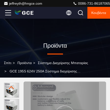
jeffreyth@hngce.com
0086-731-86187065
Κουβέντα
Προϊόντα
Σπίτι
>
Προϊόντα
>
Σύστημα Διαχείρισης Μπαταρίας
>
GCE 195S 624V 250A Σύστημα διαχείρισης
μπαταρίας για σιδηροδρομική διαμετακόμιση 110V
συνεχής τροφοδοσία