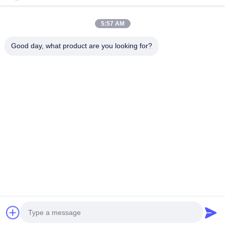
Η έξοδος στεγνής επαφής
Μέχρι 3
(κανονικά ανοιχτή)
5:58 AM
Μέγιστο qty των ΜΜΕ
5
Good day, what product are you looking for?
Δύναμη
24VDC ((18~28V)
Κατανάλωση ενέργειας
≤ 20W
Μέγεθος ((W*H*D) mm
2U (440*88*500)
Προς τα έξω.
Μπροστά
Μεσαία γραμμή
Όχι υποστήριξη
Κέντρο κτύπησης
Όχι υποστήριξη
Καθαρό βάρος
14 κιλά
Συσκευή και αποστολή