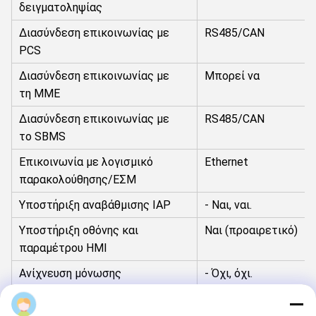
δειγματοληψίας
Διασύνδεση επικοινωνίας με
RS485/CAN
PCS
Διασύνδεση επικοινωνίας με
Μπορεί να
τη ΜΜΕ
Διασύνδεση επικοινωνίας με
RS485/CAN
το SBMS
Επικοινωνία με λογισμικό
Ethernet
παρακολούθησης/ΕΣΜ
Υποστήριξη αναβάθμισης IAP
- Ναι, ναι.
Υποστήριξη οθόνης και
Ναι (προαιρετικό)
παραμέτρου HMI
Ανίχνευση μόνωσης
- Όχι, όχι.
Μονάδα ισχύος υψηλής τάσης
Υποστήριξη εκκίνηση
cara