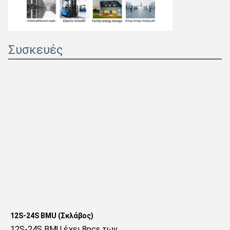
Συσκευές
12S-24S BMU (Σκλάβος)
12S-24S BMU έχει 8pcs των 