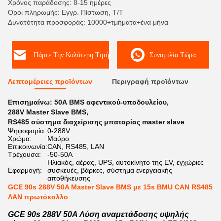
Χρόνος παράδοσης: 8-15 ημέρες
Όροι πληρωμής: Εγγρ. Πίστωση, T/T
Δυνατότητα προσφοράς: 10000+τμήματα+ένα μήνα
Πάρτε Την Καλύτερη Τιμή
Συνομιλία Τώρα
Λεπτομέρειες προϊόντων
Περιγραφή προϊόντων
Επισημαίνω:
50Α BMS αφεντικού-υποδουλείου
,
288V Master Slave BMS
,
RS485 σύστημα διαχείρισης μπαταρίας master slave
Ψηφοφορία:
0-288V
Χρώμα:
Μαύρο
Επικοινωνία:
CAN, RS485, LAN
Τρέχουσα:
-50-50A
Ηλιακός, αέρας, UPS, αυτοκίνητο της EV, εγχώριες
Εφαρμογή:
συσκευές, βάρκες, σύστημα ενεργειακής
αποθήκευσης
GCE 90s 288V 50A Master Slave BMS με 15s BMU CAN RS485
ΛΑΝ πρωτόκολλο
GCE 90s 288V 50A Λύση αναμετάδοσης υψηλής