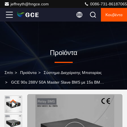
jeffreyth@hngce.com
0086-731-86187065
Κουβέντα
Προϊόντα
Σπίτι
>
Προϊόντα
>
Σύστημα Διαχείρισης Μπαταρίας
>
GCE 90s 288V 50A Master Slave BMS με 15s BMU
CAN RS485 ΛΑΝ πρωτόκολλο