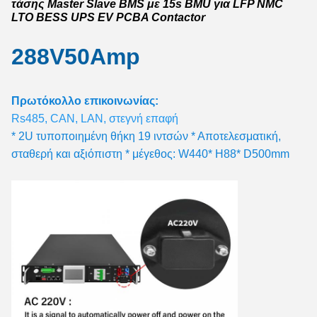
τάσης Master Slave BMS με 15s BMU για LFP NMC
LTO BESS UPS EV PCBA Contactor
288V50Amp
Πρωτόκολλο επικοινωνίας:
Rs485, CAN, LAN, στεγνή επαφή
* 2U τυποποιημένη θήκη 19 ιντσών * Αποτελεσματική,
σταθερή και αξιόπιστη * μέγεθος: W440* H88* D500mm