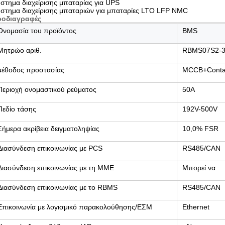
στημα διαχείρισης μπαταρίας για UPS
στημα διαχείρισης μπαταριών για μπαταρίες LTO LFP NMC
ροδιαγραφές
Ονομασία του προϊόντος
BMS
Μητρώο αριθ.
RBMS07S2-3
μέθοδος προστασίας
MCCB+Conta
Περιοχή ονομαστικού ρεύματος
50Α
Πεδίο τάσης
192V-500V
Σήμερα ακρίβεια δειγματοληψίας
10,0% FSR
Διασύνδεση επικοινωνίας με PCS
RS485/CAN
Διασύνδεση επικοινωνίας με τη ΜΜΕ
Μπορεί να
Διασύνδεση επικοινωνίας με το RBMS
RS485/CAN
Επικοινωνία με λογισμικό παρακολούθησης/ΕΣΜ
Ethernet