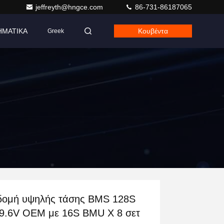
jeffreyth@hngce.com
86-731-86187065
ΗΜΑΤΙΚΑ
Κουβέντα
Greek
δομή υψηλής τάσης BMS 128S
9.6V OEM με 16S BMU X 8 σετ