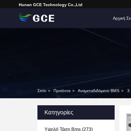
Hunan GCE Technology Co.,Ltd
Αρχική Σε
Σπίτι
>
Προϊόντα
>
Αναμεταδιδόμενο BMS
>
3
Κατηγορίες
Υψηλή Τάση Bms
(273)