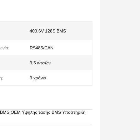
409.6V 128S BMS
ωνία:
RS485/CAN
3,5 ιντσών
η:
3 χρόνια
4 BMS OEM Υψηλής τάσης BMS Υποστήριξη