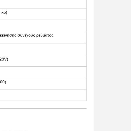
ικό)
κκίνησης συνεχούς ρεύματος
28V)
00)