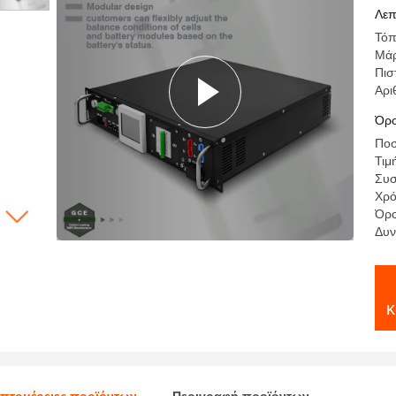
Λεπ
Τόπ
Μά
Πισ
Αρι
Όρο
Ποσ
Τιμ
Συσ
Χρό
Όρο
Δυν
κ