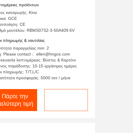
τομέρειες προϊόντων
ος καταγωγής: Κίνα
ρκα: GCE
τοποίηση: CE
θμό μοντέλου: RBMS07S2-3-50A409.6V
ι πληρωμής & ναυτιλίας
ότητα παραγγελίας min: 2
ή: Please contact： ellen@hngce.com
κευασία λεπτομέρειες: Βύστες & Καρτόνι
νος παράδοσης: 10-15 εργάσιμες ημέρες
ι πληρωμής: T/T,L/C
ατότητα προσφοράς: 5000 σετ / μήνα
Πάρτε την
συνομιλία τώρα
αλύτερη τιμή