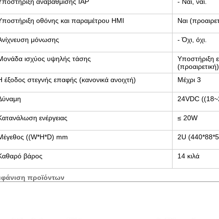
Υποστήριξη αναβάθμισης IAP
- Ναι, ναι.
Υποστήριξη οθόνης και παραμέτρου HMI
Ναι (προαιρετ
Ανίχνευση μόνωσης
- Όχι, όχι.
Μονάδα ισχύος υψηλής τάσης
Υποστήριξη ε
(προαιρετική)
Η έξοδος στεγνής επαφής (κανονικά ανοιχτή)
Μέχρι 3
Δύναμη
24VDC ((18~
Κατανάλωση ενέργειας
≤ 20W
Μέγεθος ((W*H*D) mm
2U (440*88*5
Καθαρό βάρος
14 κιλά
μφάνιση προϊόντων