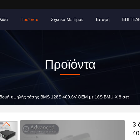
λίδα
Προϊόντα
Σχετικά Με Εμάς
Επαφή
ΕΠΙΠΕΔ
Προϊόντα
 δομή υψηλής τάσης BMS 128S 409.6V OEM με 16S BMU X 8 σετ
3 
40