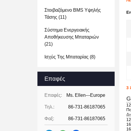
Λε
Στοιβαζόμενο BMS Υψηλής
Ε
Τάσης
(11)
Σύστημα Ενεργειακής
Αποθήκευσης Μπαταριών
(21)
Ισχύς Της Μπαταρίας
(8)
Επαφές
3 
Επαφές:
Ms. Ellen---Europe
G
12
Τηλ.:
86-731-86187065
Πο
Δ
Φαξ:
86-731-86187065
12
16
16