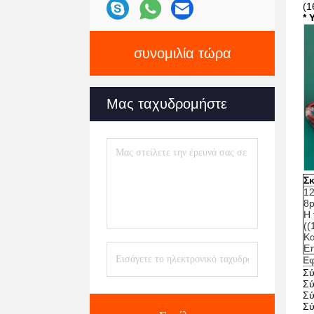
(1
* 
συνομιλία τώρα
Μας ταχυδρομήστε
Σ
1
8p
Η 
((
Κ
Επ
Ε
Σύ
Σύ
Σύ
Σύ