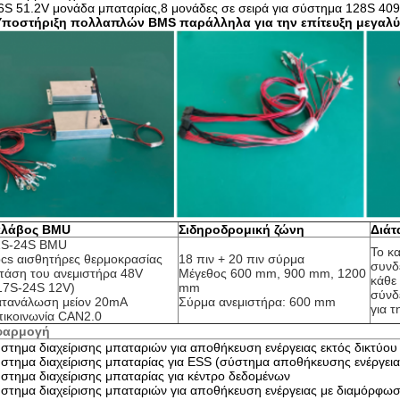
6S 51.2V μονάδα μπαταρίας,8 μονάδες σε σειρά για σύστημα 128S 409
Υποστήριξη πολλαπλών BMS παράλληλα για την επίτευξη μεγαλύ
κλάβος BMU
Σιδηροδρομική ζώνη
Διάτ
2S-24S BMU
Το κα
cs αισθητήρες θερμοκρασίας
18 πιν + 20 πιν σύρμα
συνδ
τάση του ανεμιστήρα 48V 
Μέγεθος 600 mm, 900 mm, 1200 
κάθε
17S-24S 12V)
mm
σύνδε
ατανάλωση μείον 20mA
Σύρμα ανεμιστήρα: 600 mm
για τ
ικοινωνία CAN2.0
φαρμογή
στημα διαχείρισης μπαταριών για αποθήκευση ενέργειας εκτός δικτύου
στημα διαχείρισης μπαταρίας για ESS (σύστημα αποθήκευσης ενέργεια
στημα διαχείρισης μπαταρίας για κέντρο δεδομένων
στημα διαχείρισης μπαταριών για αποθήκευση ενέργειας με διαμόρφω