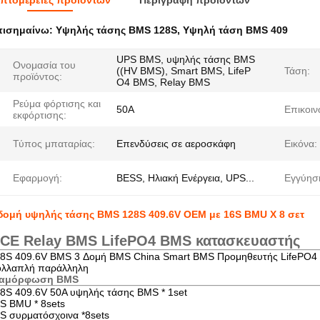
πτομέρειες προϊόντων
Περιγραφή προϊόντων
πισημαίνω:
Υψηλής τάσης BMS 128S
,
Υψηλή τάση BMS 409
UPS BMS, υψηλής τάσης BMS
Ονομασία του
((HV BMS), Smart BMS, LifeP
Τάση:
προϊόντος:
O4 BMS, Relay BMS
Ρεύμα φόρτισης και
50Α
Επικοιν
εκφόρτισης:
Τύπος μπαταρίας:
Επενδύσεις σε αεροσκάφη
Εικόνα:
Εφαρμογή:
BESS, Ηλιακή Ενέργεια, UPS...
Εγγύησ
δομή υψηλής τάσης BMS 128S 409.6V OEM με 16S BMU X 8 σετ
CE Relay BMS LifePO4 BMS κατασκευαστής
8S 409.6V BMS 3 Δομή BMS China Smart BMS Προμηθευτής LifePO
λλαπλή παράλληλη
ιαμόρφωση BMS
8S 409.6V 50A υψηλής τάσης BMS * 1set
S BMU * 8sets
S συρματόσχοινα *8sets