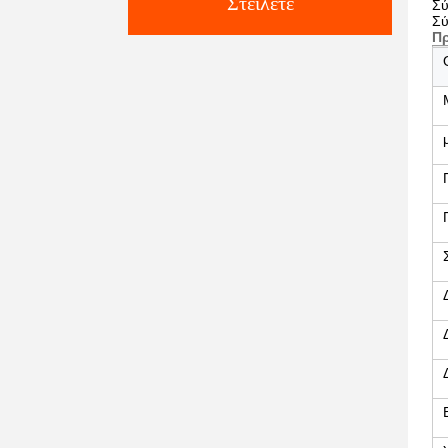
Στείλετε
Σύ
Σύ
Π