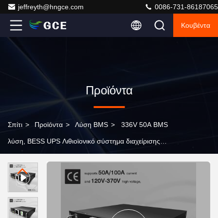
jeffreyth@hngce.com
0086-731-86187065
Κουβέντα
Προϊόντα
Σπίτι
>
Προϊόντα
>
Λύση BMS
>
336V 50A BMS
λύση, BESS UPS Λιθιοϊονικό σύστημα διαχείρισης
μπαταρίας