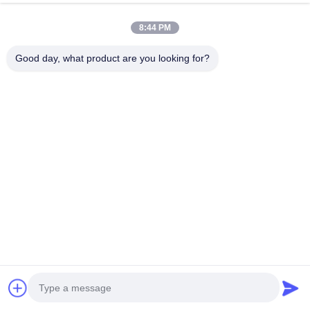
8:44 PM
Μητρώο αριθ.
RBMS07S2-3-63A192V
Good day, what product are you looking for?
μέθοδος προστασίας
MCCB+Contactor
Περιοχή ονομαστικού 
-50A~50A
ρεύματος
Πεδίο τάσης
120V-500V