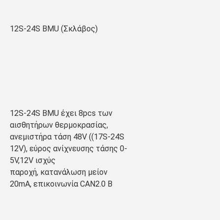
12S-24S BMU (Σκλάβος)
12S-24S BMU έχει 8pcs των 
αισθητήρων θερμοκρασίας, 
ανεμιστήρα τάση 48V ((17S-24S 
12V), εύρος ανίχνευσης τάσης 0-
5V,12V ισχύς
παροχή, κατανάλωση μείον 
20mA, επικοινωνία CAN2.0 B