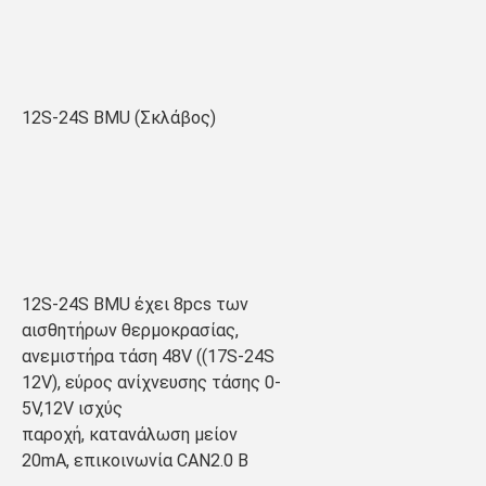
12S-24S BMU (Σκλάβος)
12S-24S BMU έχει 8pcs των 
αισθητήρων θερμοκρασίας, 
ανεμιστήρα τάση 48V ((17S-24S 
12V), εύρος ανίχνευσης τάσης 0-
5V,12V ισχύς
παροχή, κατανάλωση μείον 
20mA, επικοινωνία CAN2.0 B