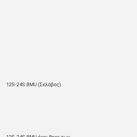
12S-24S BMU (Σκλάβος)