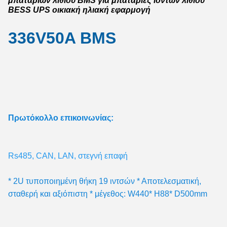
μπαταριών λιθίου BMS για μπαταρίες ιόντων λιθίου
BESS UPS οικιακή ηλιακή εφαρμογή
336V50A BMS
Πρωτόκολλο επικοινωνίας:
Rs485, CAN, LAN, στεγνή επαφή
* 2U τυποποιημένη θήκη 19 ιντσών * Αποτελεσματική, 
σταθερή και αξιόπιστη * μέγεθος: W440* H88* D500mm