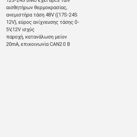
12S-24S BMU έχει 8pcs των 
αισθητήρων θερμοκρασίας, 
ανεμιστήρα τάση 48V ((17S-24S 
12V), εύρος ανίχνευσης τάσης 0-
5V,12V ισχύς
παροχή, κατανάλωση μείον 
20mA, επικοινωνία CAN2.0 B