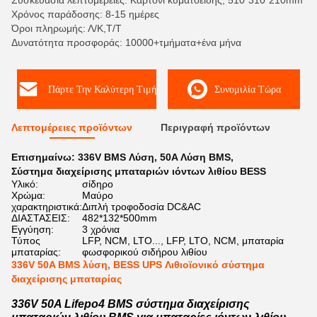
Συσκευασία λεπτομέρειες: Καρτόνι κυματοειδής, 510*310*210mm
Χρόνος παράδοσης: 8-15 ημέρες
Όροι πληρωμής: Λ/Κ,Τ/Τ
Δυνατότητα προσφοράς: 10000+τμήματα+ένα μήνα
Πάρτε Την Καλύτερη Τιμή
Συνομιλία Τώρα
Λεπτομέρειες προϊόντων
Περιγραφή προϊόντων
Επισημαίνω:
336V BMS Λύση
,
50A Λύση BMS
,
Σύστημα διαχείρισης μπαταριών ιόντων λιθίου BESS
Υλικό:
σίδηρο
Χρώμα:
Μαύρο
χαρακτηριστικά:
Διπλή τροφοδοσία DC&AC
ΔΙΑΣΤΑΣΕΙΣ:
482*132*500mm
Εγγύηση:
3 χρόνια
Τύπος
LFP, NCM, LTO..., LFP, LTO, NCM, μπαταρία
μπαταρίας:
φωσφορικού σιδήρου λιθίου
336V 50A BMS λύση, BESS UPS Λιθιοϊονικό σύστημα
διαχείρισης μπαταρίας
336V 50A Lifepo4 BMS σύστημα διαχείρισης