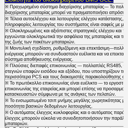
※ Προχωρημένο σύστημα διαχείρισης μπαταρίας--- Το πολ
διαχείρισης μπαταρίας μπορεί να πραγματοποιήσει απρόσκ
※ Τέλεια αυτοελέγχου και λειτουργίας ελέγχου κατάστασης, μ
πληροφορίες λειτουργίας του συστήματος είναι σαφείς με μια 
※ Ολοκληρωμένες και αξιόπιστες στρατηγικές ελέγχου και π
εγγυώνται ολοκληρωτικά την ασφάλεια της μπαταρίας και την
της ζωής των πακέτων μπαταριών.
※ Μοντυλική σχεδίαση, ρυθμιζόμενη και επεκτάσιμη---πολλ
ενέργειας μπορούν να συνδυαστούν ευέλικτα και να επεκταθ
σύστημα αποθήκευσης ενέργειας.
※ Πλούσιες διεπαφές επικοινωνίας --- πολλαπλές RS485, CA
στεγνών επαφών εισόδου και εξόδου, που υποστηρίζουν την 
περισσότερα PCS και τους διακομιστές παρακολούθησης στ
※ Το πρωτόκολλο επικοινωνίας είναι ευέλικτο --- το εργοστά
επικοινωνίας της εταιρείας,και μπορεί επίσης να προσαρμο
κατασκευαστών σύμφωνα με τις ανάγκες των πελατών.
※ Το ενσωματωμένο τσιπ μνήμης μεγάλης χωρητικότητας μπ
ποσότητα βασικών δεδομένων λειτουργίας.
※ Ο αυτόματος έλεγχος κυκλοφορίας και ο αυτόματος παράλ
έλεγχος μπορούν εύκολα να συνειδητοποιήσουν την παράλ
μπαταριών.