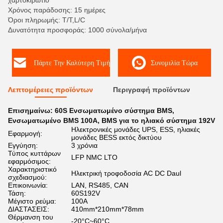
χαρτοκιβώτιο
Χρόνος παράδοσης: 15 ημέρες
Όροι πληρωμής: T/T,L/C
Δυνατότητα προσφοράς: 1000 σύνολα/μήνα
Πάρτε Την Καλύτερη Τιμή
Συνομιλία Τώρα
Λεπτομέρειες προϊόντων
Περιγραφή προϊόντων
Επισημαίνω:
60S Ενσωματωμένο σύστημα BMS
,
Ενσωματωμένο BMS 100A
,
BMS για το ηλιακό σύστημα 192V
Ηλεκτρονικές μονάδες UPS, ESS, ηλιακές
Εφαρμογή:
μονάδες BESS εκτός δικτύου
Εγγύηση:
3 χρόνια
Τύπος κυττάρων
LFP NMC LTO
εφαρμόσιμος:
Χαρακτηριστικό
Ηλεκτρική τροφοδοσία AC DC Daul
σχεδιασμού:
Επικοινωνία:
LAN, RS485, CAN
Τάση:
60S192V
Μέγιστο ρεύμα:
100A
ΔΙΑΣΤΑΣΕΙΣ:
410mm*210mm*78mm
Θέρμανση του
-20°C~60°C