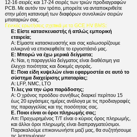
12-16 σειρές και 17-24 σειρές των τριών προδιαγραφών
PCB. Με αυτόν τον τρόπο, μπορείτε να ανταποκριθείτε
στην μέση κατανομή των διαφόρων συνολικών σειρών
μπαταριών σας.
Γενικές ερωτήσεις σχετικά με το GCE HV BMS:
Ε: Είστε κατασκευαστής ή απλώς εμπορική
εταιρεία;
Α: Είμαστε κατασκευαστής και σας καλωσορίζουμε
ειλικρινά να επισκεφθείτε το εργοστάσιό μας.
Ε: Μπορώ να έχω μερικά δείγματα;
Α: Ναι, η παραγγελία δείγματος είναι διαθέσιμη για
έλεγχο ποιότητας και δοκιμές αγοράς.
Ε: Ποια είδη κυψελών είναι εφαρμοστέα σε αυτό το
σύστημα διαχείρισης μπαταρίας;
Α: LFP, NMC, LTO
Τι λες για την ώρα παράδοσης;
Α: Ο χρόνος προόδου συνήθως διαρκεί περίπου 15
έως 20 εργάσιμες ημέρες ανάλογα με τις προδιαγραφές
της παραγγελίας και της ποσότητας σας.
Ε. Ποιοι είναι οι όροι πληρωμής σας;
Απ: Προχωρημένος T/T είναι ο κύριος όρος πληρωμής,
και άλλοι όροι πληρωμής είναι διαπραγματεύσιμοι.
Παρακαλούμε επικοινωνήστε μαζί μας, θα συζητήσουμε
τις λεπτομέρειες.