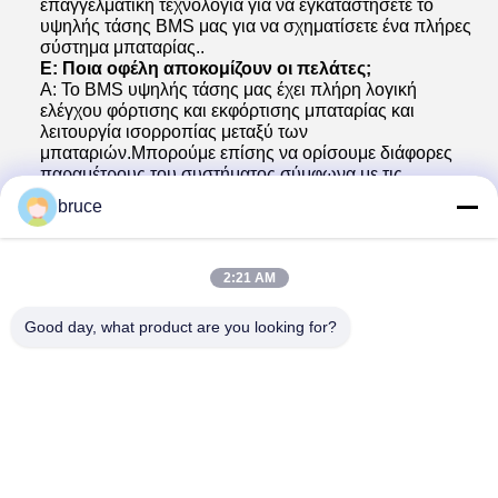
επαγγελματική τεχνολογία για να εγκαταστήσετε το
υψηλής τάσης BMS μας για να σχηματίσετε ένα πλήρες
σύστημα μπαταρίας..
Ε: Ποια οφέλη αποκομίζουν οι πελάτες;
Α: Το BMS υψηλής τάσης μας έχει πλήρη λογική
ελέγχου φόρτισης και εκφόρτισης μπαταρίας και
λειτουργία ισορροπίας μεταξύ των
μπαταριών.Μπορούμε επίσης να ορίσουμε διάφορες
παραμέτρους του συστήματος σύμφωνα με τις
πραγματικές ανάγκες των πελατών για να εξασφαλιστεί
bruce
η σταθερότητα, την αξιοπιστία και την αποτελεσματική
λειτουργία του συστήματος.
Tags:
2:21 AM
192V Ενσωματωμένο BMS
Good day, what product are you looking for?
75S Σύστημα διαχείρισης μπαταρίας για ηλεκτρικά οχήματα
100A 30S BMS
Παρόμοια Προϊόντα