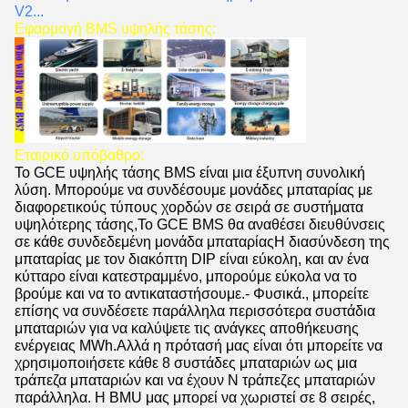
V2...
Εφαρμογή BMS υψηλής τάσης:
Εταιρικό υπόβαθρο:
Το GCE υψηλής τάσης BMS είναι μια έξυπνη συνολική
λύση. Μπορούμε να συνδέσουμε μονάδες μπαταρίας με
διαφορετικούς τύπους χορδών σε σειρά σε συστήματα
υψηλότερης τάσης,Το GCE BMS θα αναθέσει διευθύνσεις
σε κάθε συνδεδεμένη μονάδα μπαταρίαςΗ διασύνδεση της
μπαταρίας με τον διακόπτη DIP είναι εύκολη, και αν ένα
κύτταρο είναι κατεστραμμένο, μπορούμε εύκολα να το
βρούμε και να το αντικαταστήσουμε.- Φυσικά., μπορείτε
επίσης να συνδέσετε παράλληλα περισσότερα συστάδια
μπαταριών για να καλύψετε τις ανάγκες αποθήκευσης
ενέργειας MWh.Αλλά η πρότασή μας είναι ότι μπορείτε να
χρησιμοποιήσετε κάθε 8 συστάδες μπαταριών ως μια
τράπεζα μπαταριών και να έχουν N τράπεζες μπαταριών
παράλληλα. Η BMU μας μπορεί να χωριστεί σε 8 σειρές,