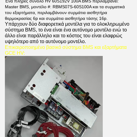
Ένα πλήρες σύνολο HV 60S192V 100A BMS περιλαμβάνει:
Master BMS, μοντέλο #: RBMS07S-60S100A και τα συρματικά
του εξαρτήματα, περιλαμβάνουν συρμάτια αισθητήρα
θερμοκρασίας 6p και συρμάτια αισθητήρα τάσης 16p.
Υπάρχουν δύο διαφορετικά μοντέλα για το ολοκληρωμένο
σύστημα BMS, το ένα είναι ένα αυτόνομο μοντέλο ενώ το
άλλο είναι παράλληλο και το κόστος του είναι ελαφρώς
υψηλότερο από το αυτόνομο μοντέλο.
Επικαιροποιημένο βασικό σύστημα BMS και εξαρτήματα
GCE HV: