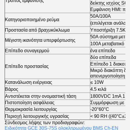
Τρόπος εμφάνισης
δείκτης ισχύος SOC
Εμφάνιση HMI: προα
50A/100A
Κατηγοριοποιημένο ρεύμα
(επιλέγεται ανάλογα
Προστασία από βραχυκύκλωμα
Υποστήριξη 7.5KA
50A σύστημα μεταβ
Μέγιστη ικανότητα υπερφόρτωσης
100A μεταβατικό σ
Επίπεδο συναγερμού
ένα επίπεδο
δύο επίπεδα
Επίπεδο 1 διακοπή
Επίπεδο προστασίας
Μικρό διακόπτη δι
απενεργοποίηση ι
Κατανάλωση ενέργειας
≤ 10W
Βάρος
4.5 κιλά
Αντιστέκεται στην ονομαστική τάση
1800VDC 1mA 1 λ
Πιστοποίηση ασφάλειας
Συμμόρφωση με τα
Θερμοκρασία λειτουργίας
-20°60°C
Περιοχή λειτουργικής υγρασίας
< 90 RH ((40°C±2°
Σύνδεσμος λήψης των προδιαγραφών:
Ειδικότητα GCE 30S-75S ολοκληρωμένου BMS Ch-EN