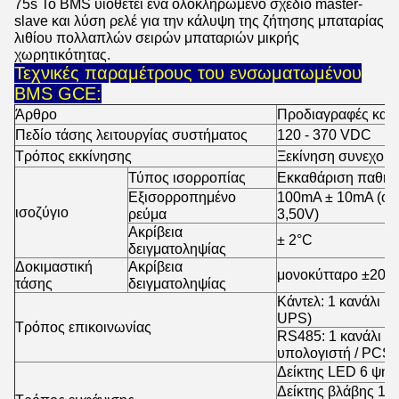
75s Το BMS υιοθετεί ένα ολοκληρωμένο σχέδιο master-
slave και λύση ρελέ για την κάλυψη της ζήτησης μπαταρίας
λιθίου πολλαπλών σειρών μπαταριών μικρής
χωρητικότητας.
Τεχνικές παραμέτρους του ενσωματωμένου
BMS GCE:
Άρθρο
Προδιαγραφές και
Πεδίο τάσης λειτουργίας συστήματος
120 - 370 VDC
Τρόπος εκκίνησης
Ξεκίνηση συνεχούς
Τύπος ισορροπίας
Εκκαθάριση παθητι
Εξισορροπημένο
100mA ± 10mA (όταν
ισοζύγιο
ρεύμα
3,50V)
Ακρίβεια
± 2°C
δειγματοληψίας
Δοκιμαστική
Ακρίβεια
μονοκύτταρο ±20
τάσης
δειγματοληψίας
Κάντελ: 1 κανάλι (ε
UPS)
Τρόπος επικοινωνίας
RS485: 1 κανάλι (ε
υπολογιστή / PCS 
Δείκτης LED 6 ψη
Δείκτης βλάβης 1 bit