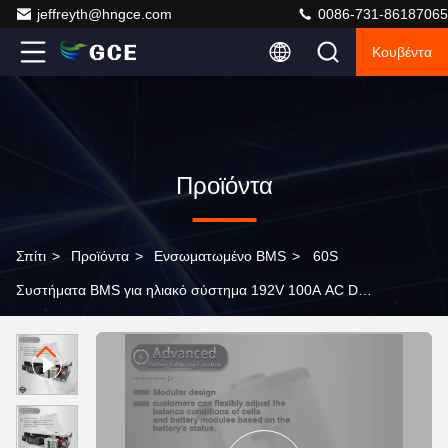
jeffreyth@hngce.com
0086-731-86187065
Κουβέντα
Προϊόντα
Σπίτι
>
Προϊόντα
>
Ενσωματωμένο BMS
>
60S
Συστήματα BMS για ηλιακό σύστημα 192V 100A AC DC
Daul