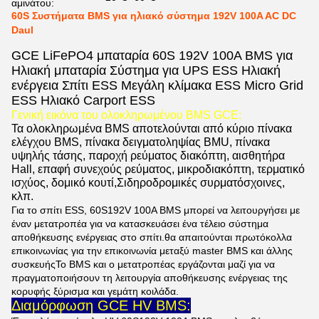
αμινάτου:
60S Συστήματα BMS για ηλιακό σύστημα 192V 100A AC DC
Daul
GCE LiFePO4 μπαταρία 60S 192V 100A BMS για
Ηλιακή μπαταρία Σύστημα για UPS ESS Ηλιακή
ενέργεια Σπίτι ESS Μεγάλη κλίμακα ESS Micro Grid
ESS Ηλιακό Carport ESS
Γενική εικόνα του ολοκληρωμένου BMS GCE:
Τα ολοκληρωμένα BMS αποτελούνται από κύριο πίνακα
ελέγχου BMS, πίνακα δειγματοληψίας BMU, πίνακα
υψηλής τάσης, παροχή ρεύματος διακόπτη, αισθητήρα
Hall, επαφή συνεχούς ρεύματος, μικροδιακόπτη, τερματικό
ισχύος, δομικό κουτί,Σιδηροδρομικές συρματόσχοινες,
κλπ.
Για το σπίτι ESS, 60S192V 100A BMS μπορεί να λειτουργήσει με
έναν μετατροπέα για να κατασκευάσει ένα τέλειο σύστημα
αποθήκευσης ενέργειας στο σπίτι.θα απαιτούνται πρωτόκολλα
επικοινωνίας για την επικοινωνία μεταξύ master BMS και άλλης
συσκευήςΤο BMS και ο μετατροπέας εργάζονται μαζί για να
πραγματοποιήσουν τη λειτουργία αποθήκευσης ενέργειας της
κορυφής ξύρισμα και γεμάτη κοιλάδα.
Διαμόρφωση GCE HV BMS: