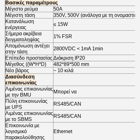
Βασικές παραμέτρους
Μέγιστο ρεύμα
50Α
Μέγιστη τάση
350V, 500V (ανάλογα με τη ονομαστική
Κατανάλωση
≤ 15W
ενέργειας
Σήμερα ακρίβεια
1% FSR
δειγματοληψίας
Απομόνωση αντέχει
2800VDC < 1mA 1min
στην τάση
Επίπεδο προστασίας
Διάκριση IP20
Μέγεθος ((W*H*D)
482*89*500 mm
Νέο βάρος
~ 10 κιλά
Διασύνδεση
επικοινωνίας
Λιμένας επικοινωνίας
Μπορεί να
με την BMU
Πύλη επικοινωνίας
RS485/CAN
με UPS
Λιμένας επικοινωνίας
RS485/CAN
με το SBMS
Επικοινωνία με
λογισμικό
Ethernet
παρακολούθησης