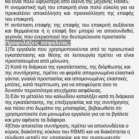
θα είναι πολύ υψηλότερη από εκείνη της μηχανής RBMS.
Η ονομαστική τιμή του επακριτή είναι πολύ εύκολη για να
προκαλέσει αποκόλληση και προσκόλληση της επαφής
του επακριτή.
Η αντίσταση επαφής της επαφής του επακριτή αυξάνεται
και θερμαίνεται ή η επαφή δεν μπορεί να αποσυνδεθεί,
γεγονός που ενεργοποιεί την δευτερεύουσα προστασία
Προφυλάξεις ασφαλείας:
1)Τα εργαλεία που χρησιμοποιούνται από το προσωπικό
εγκατάστασης και θέσης σε λειτουργία πρέπει να είναι
προστατευμένα από μόνωση.
2) Κατά τη διάρκεια της εγκατάστασης, της διόρθωσης και
της συντήρησης, πρέπει να φοράτε απομονωμένα ελαστικά
γάντια, γυαλιά προστασίας και απομονωμένες ελαστικές
μπότες, κατά περίπτωση, για να αποφεύγετε όσο το
δυνατόν περισσότερα ατυχήματα ασφάλειας.
3) Εάν το μέταλλο του καλωδίου καταλήξει κατά τη διάρκεια
της εγκατάστασης, της επεξεργασίας και της συντήρησης
και πέσει στο δωμάτιο της μπαταρίας, βεβαιωθείτε ότι
χρησιμοποιείτε ένα μονωμένο εργαλείο για να το βγάλετε
και μην αφήνετε τα διάφορα.
4)Όταν απαιτείται συντήρηση, πρέπει να αποσυνδέεται ο
κύριος διακόπτης κύκλου του RBMS και να διακόπτεται η
σύνδεση μεταξύ της μπαταρίας και της συσσωρευτής