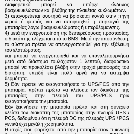
Διαφορετικά μπορεί να υπάρξει κίνδυνος
βραχυκυκλώσεων και βλάβης της πλακέτας κυκλωμάτων.
3) απαγορεύεται αυστηρά να βρίσκεται κοντά στην πηγή
νερού ή φωτιάς για να αποφευχθεί η πυρκαγιά της
μπαταρίας λόγω βραχυκυκλώματος ή υπερθέρμανσης.
4) μετά την ενεργοποίηση της δευτερεύουσας προστασίας,
ο διακόπτης ελέγχεται από το BMS. Μετά την αποσύνδεση,
το σύστημα πρέπει να απενεργοποιηθεί για την εξάλειψη
του ελαττώματος,
και μπορεί να ενεργοποιηθεί και να επαναλειτουργήσει
μετά από διάστημα τουλάχιστον 1 λεπτού, διαφορετικά
μπορεί να προκαλέσει βλάβη στην τροχιά μεταφοράς του
διακόπτη, επειδή είναι πολύ αργά για να εκπέμψει
θερμότητα.
5) Εάν πρέπει να ενεργοποιήσετε το UPS/PCS από την
μπαταρία, πρέπει πρώτα να κλείσετε τον διακόπτη της
μπαταρίας στην πλευρά του UPS/PCS πριν
ενεργοποιήσετε την μπαταρία.
Εάν ξεκινήσετε την μπαταρία πρώτα, και στη συνέχεια
κλείσει τον διακόπτη της μπαταρίας στην πλευρά UPS /
PCS, δεδομένου ότι η πλευρά DC της πλευράς UPS / PCS
γενικά έχει μεγάλη χωρητικότητα,
Η ισχύς που φορτίζεται από την μπαταρία στον πυκνωτή