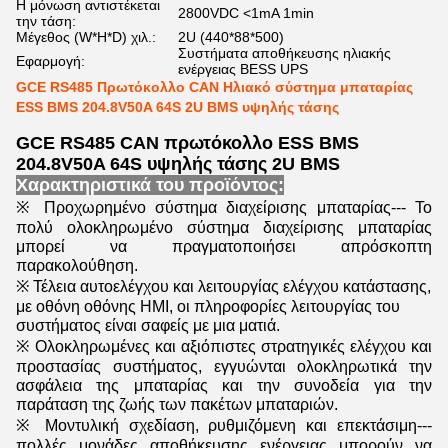
Η μόνωση αντιστέκεται
2800VDC <1mA 1min
την τάση:
Μέγεθος (W*H*D) χιλ.:
2U (440*88*500)
Συστήματα αποθήκευσης ηλιακής
Εφαρμογή:
ενέργειας BESS UPS
GCE RS485 Πρωτόκολλο CAN Ηλιακό σύστημα μπαταρίας
ESS BMS 204.8V50A 64S 2U BMS υψηλής τάσης
GCE RS485 CAN πρωτόκολλο ESS BMS
204.8V50A 64S υψηλής τάσης 2U BMS
Χαρακτηριστικά του προϊόντος:
※ Προχωρημένο σύστημα διαχείρισης μπαταρίας--- Το
πολύ ολοκληρωμένο σύστημα διαχείρισης μπαταρίας
μπορεί να πραγματοποιήσει απρόσκοπτη
παρακολούθηση.
※ Τέλεια αυτοελέγχου και λειτουργίας ελέγχου κατάστασης,
με οθόνη οθόνης HMI, οι πληροφορίες λειτουργίας του
συστήματος είναι σαφείς με μια ματιά.
※ Ολοκληρωμένες και αξιόπιστες στρατηγικές ελέγχου και
προστασίας συστήματος, εγγυώνται ολοκληρωτικά την
ασφάλεια της μπαταρίας και την συνοδεία για την
παράταση της ζωής των πακέτων μπαταριών.
※ Μοντυλική σχεδίαση, ρυθμιζόμενη και επεκτάσιμη---
πολλές μονάδες αποθήκευσης ενέργειας μπορούν να