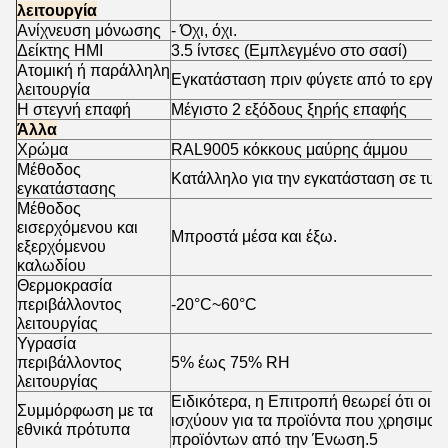
λειτουργία
Ανίχνευση μόνωσης
- Όχι, όχι.
Δείκτης HMI
3.5 ίντσες (Εμπλεγμένο στο σασί)
Ατομική ή παράλληλη
Εγκατάσταση πριν φύγετε από το εργο
λειτουργία
Η στεγνή επαφή
Μέγιστο 2 εξόδους ξηρής επαφής
Άλλα
Χρώμα
RAL9005 κόκκους μαύρης άμμου
Μέθοδος
Κατάλληλο για την εγκατάσταση σε τυπ
εγκατάστασης
Μέθοδος
εισερχόμενου και
Μπροστά μέσα και έξω.
εξερχόμενου
καλωδίου
Θερμοκρασία
περιβάλλοντος
-20°C~60°C
λειτουργίας
Υγρασία
περιβάλλοντος
5% έως 75% RH
λειτουργίας
Ειδικότερα, η Επιτροπή θεωρεί ότι οι 
Συμμόρφωση με τα
ισχύουν για τα προϊόντα που χρησιμοπ
εθνικά πρότυπα
προϊόντων από την Ένωση.5