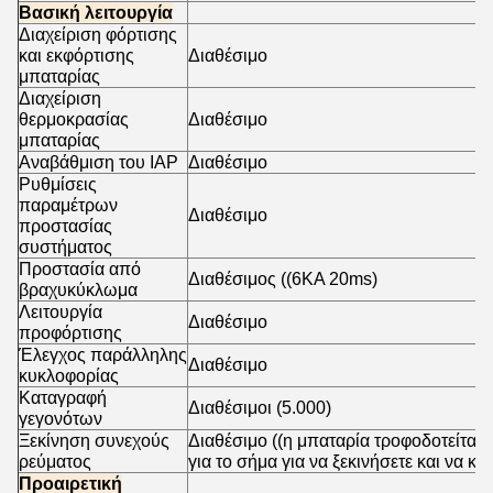
Βασική λειτουργία
Διαχείριση φόρτισης
και εκφόρτισης
Διαθέσιμο
μπαταρίας
Διαχείριση
θερμοκρασίας
Διαθέσιμο
μπαταρίας
Αναβάθμιση του IAP
Διαθέσιμο
Ρυθμίσεις
παραμέτρων
Διαθέσιμο
προστασίας
συστήματος
Προστασία από
Διαθέσιμος ((6KA 20ms)
βραχυκύκλωμα
Λειτουργία
Διαθέσιμο
προφόρτισης
Έλεγχος παράλληλης
Διαθέσιμο
κυκλοφορίας
Καταγραφή
Διαθέσιμοι (5.000)
γεγονότων
Ξεκίνηση συνεχούς
Διαθέσιμο ((η μπαταρία τροφοδοτείται,
ρεύματος
για το σήμα για να ξεκινήσετε και να κλ
Προαιρετική