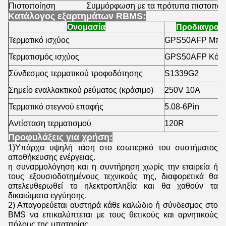
Πιστοποίηση
Συμμόρφωση με τα πρότυπα πιστοποί
Κατάλογος εξαρτημάτων RBMS:
Ονομασία
Προδιαγραφ
Τερματικό ισχύος
GPS50AFP Μπλ
Τερματισμός ισχύος
GPS50AFP Κόκκ
Σύνδεσμος τερματικού τροφοδότησης
S1339G2
Σημείο εναλλακτικού ρεύματος (κράσιμο)
250V 10A
Τερματικό στεγνού επαφής
5.08-6Pin
Αντίσταση τερματισμού
120R
Προφυλάξεις για χρήση:
1)Υπάρχει υψηλή τάση στο εσωτερικό του συστήματος
αποθήκευσης ενέργειας.
η συναρμολόγηση και η συντήρηση χωρίς την εταιρεία ή
τους εξουσιοδοτημένους τεχνικούς της, διαφορετικά θα
απελευθερωθεί το ηλεκτροπληξία και θα χαθούν τα
δικαιώματα εγγύησης.
2) Απαγορεύεται αυστηρά κάθε καλώδιο ή σύνδεσμος στο
BMS να επικαλύπτεται με τους θετικούς και αρνητικούς
πόλους της μπαταρίας,