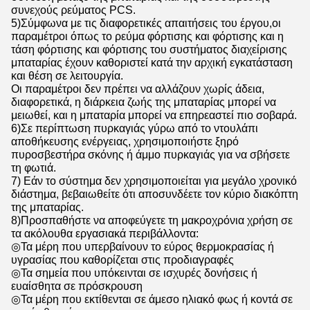
συνεχούς ρεύματος PCS.
5)Σύμφωνα με τις διαφορετικές απαιτήσεις του έργου,οι
παραμέτροι όπως το ρεύμα φόρτισης και φόρτισης και η
τάση φόρτισης και φόρτισης του συστήματος διαχείρισης
μπαταρίας έχουν καθοριστεί κατά την αρχική εγκατάσταση
και θέση σε λειτουργία.
Οι παραμέτροι δεν πρέπει να αλλάζουν χωρίς άδεια,
διαφορετικά, η διάρκεια ζωής της μπαταρίας μπορεί να
μειωθεί, και η μπαταρία μπορεί να επηρεαστεί πιο σοβαρά.
6)Σε περίπτωση πυρκαγιάς γύρω από το ντουλάπι
αποθήκευσης ενέργειας, χρησιμοποιήστε ξηρό
πυροσβεστήρα σκόνης ή άμμο πυρκαγιάς για να σβήσετε
τη φωτιά.
7) Εάν το σύστημα δεν χρησιμοποιείται για μεγάλο χρονικό
διάστημα, βεβαιωθείτε ότι αποσυνδέετε τον κύριο διακόπτη
της μπαταρίας.
8)Προσπαθήστε να αποφεύγετε τη μακροχρόνια χρήση σε
τα ακόλουθα εργασιακά περιβάλλοντα:
◎Τα μέρη που υπερβαίνουν το εύρος θερμοκρασίας ή
υγρασίας που καθορίζεται στις προδιαγραφές
◎Τα σημεία που υπόκεινται σε ισχυρές δονήσεις ή
ευαίσθητα σε πρόσκρουση
◎Τα μέρη που εκτίθενται σε άμεσο ηλιακό φως ή κοντά σε