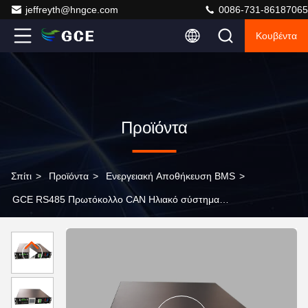
jeffreyth@hngce.com
0086-731-86187065
Κουβέντα
Προϊόντα
Σπίτι
>
Προϊόντα
>
Ενεργειακή Αποθήκευση BMS
>
GCE RS485 Πρωτόκολλο CAN Ηλιακό σύστημα
μπαταρίας ESS BMS 204.8V50A 64S 2U BMS υψηλής
τάσης