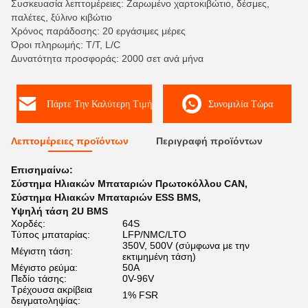
Συσκευασία λεπτομέρειες: Ζαρωμένο χαρτοκιβώτιο, δέσμες,
παλέτες, ξύλινο κιβώτιο
Χρόνος παράδοσης: 20 εργάσιμες μέρες
Όροι πληρωμής: T/T, L/C
Δυνατότητα προσφοράς: 2000 σετ ανά μήνα
Πάρτε Την Καλύτερη Τιμή
Συνομιλία Τώρα
Λεπτομέρειες προϊόντων
Περιγραφή προϊόντων
Επισημαίνω:
Σύστημα Ηλιακών Μπαταριών Πρωτοκόλλου CAN
,
Σύστημα Ηλιακών Μπαταριών ESS BMS
,
Υψηλή τάση 2U BMS
Χορδές:
64S
Τύπος μπαταρίας:
LFP/NMC/LTO
350V, 500V (σύμφωνα με την
Μέγιστη τάση:
εκτιμημένη τάση)
Μέγιστο ρεύμα:
50Α
Πεδίο τάσης:
0V-96V
Τρέχουσα ακρίβεια
1% FSR
δειγματοληψίας: