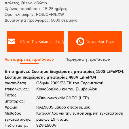
παλέτες, ξύλινο κιβώτιο
Χρόνος παράδοσης: 15-25 ημέρες
Όροι πληρωμής: FOB/CFR/EXW
Δυνατότητα προσφοράς: 5000 σετ/μήνα
Πάρτε Την Καλύτερη Τιμή
Συνομιλία Τώρα
Λεπτομέρειες προϊόντων
Περιγραφή προϊόντων
Επισημαίνω:
Σύστημα διαχείρισης μπαταρίας 150S LiFePO4
,
Σύστημα διαχείρισης μπαταρίας 480V LiFePO4
Διασύνδεση
Οδηγία 2009/72/ΕΚ του Ευρωπαϊκού
επικοινωνίας:
Κοινοβουλίου και του Συμβουλίου
Τύπος
Λίθιο-ιονικό /NMC/LTO (LFP)
μπαταρίας:
Χρώμα:
RAL9005 μαύρο σιτάρι άμμου
Μέθοδος
Κατάλληλος για την τυποποιημένη εγκατάσταση
εγκατάστασης:
ραφιών 19 ίντσας
Πεδίο τάσης:
92V-1500V