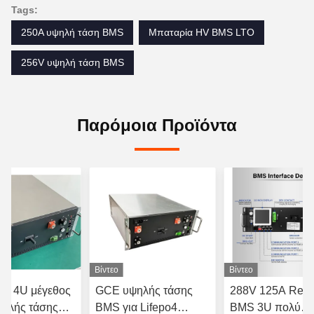
Tags:
250A υψηλή τάση BMS
Μπαταρία HV BMS LTO
256V υψηλή τάση BMS
Παρόμοια Προϊόντα
Βίντεο
Βίντεο
ών 4U μέγεθος
GCE υψηλής τάσης
288V 125A Rela
ηλής τάσης
BMS για Lifepo4
BMS 3U πολύ