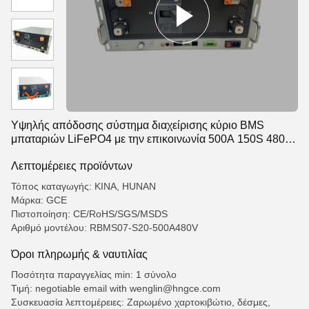
Υψηλής απόδοσης σύστημα διαχείρισης κύριο BMS
μπαταριών LiFePO4 με την επικοινωνία 500A 150S 480V
RS485/CAN για το UPS BESS
Λεπτομέρειες προϊόντων
Τόπος καταγωγής: ΚΙΝΑ, HUNAN
Μάρκα: GCE
Πιστοποίηση: CE/RoHS/SGS/MSDS
Αριθμό μοντέλου: RBMS07-S20-500A480V
Όροι πληρωμής & ναυτιλίας
Ποσότητα παραγγελίας min: 1 σύνολο
Τιμή: negotiable email with wenglin@hngce.com
Συσκευασία λεπτομέρειες: Ζαρωμένο χαρτοκιβώτιο, δέσμες,