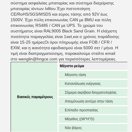
σύστημα ασφαλείας μπαταρίας και σύστημα διαχείρισης
μπαταρίας ιόντων λιθίου.Έχει πιστοποίηση
CE/RoHS/SGS/MSDS και εύρος τάσης από 92V έως
1500V. Έχει πύλη επικοινωνίας CAN με BMU και πύλη
επικοινωνίας RS485 / CAN με UPS. Το χρώμα του
συστήματος είναι RAL9005 Black Sand Grain. Η ελάχιστη
ποσότητα παραγγελίας είναι 1set,και ο χρόνος παράδοσης
είναι 15-25 ημέρεςΟι όροι πληρωμής είναι FOB / CFR /
EXW, και η ικανότητα εφοδιασμού είναι 5000 σετ / μήνα. Η
τιμή είναι διαπραγματεύσιμη, παρακαλούμε στείλτε email
στο wenglin@hngce.com για περισσότερες λεπτομέρειες.
Μέγιστο ρεύμα
Μέγιστη τάση
Κατανάλωση ενέργειας
Σήμερα ακρίβεια δειγματοληψίας
Βασικές παραμέτρους
Απομόνωση αντέχει στην τάση
Επίπεδο προστασίας
Μέγεθος ((W*H*D)
Νέο βάρος