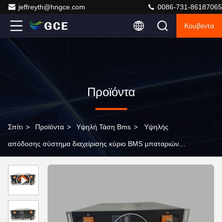
jeffreyth@hngce.com
0086-731-86187065
Κουβέντα
Προϊόντα
Σπίτι
>
Προϊόντα
>
Υψηλή Τάση Bms
>
Υψηλής
απόδοσης σύστημα διαχείρισης κύριο BMS μπαταριών
LiFePO4 με την επικοινωνία 500A 150S 480V
RS485/CAN για το UPS BESS