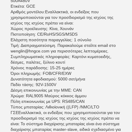
500A480V
Ετικέτα: GCE
Αριθμός μοντέλου:
Εναλλακτικά, οι ενδείξεις που
χρησιμοποιούνται για τον προσδιορισμό της ισχύος της
ισχύος της ισχύος πρέπει να είναι:
Χώρος προέλευσης: Κίνα, Χουνάν
Πιστοποίηση: CE/RoHS/SGS/MSDS
Ελάχιστη ποσότητα παραγγελίας: 1 σύνολο
Τιμή: Διαπραγματεύσιμη. Παρακαλούμε στείλτε email στο
wenglin@hngce.com για περισσότερες λεπτομέρειες.
Συμπληρωματικές πληροφορίες: Καρτόνι κυματοειδής,
δέσμες, παλέτες, ξύλινο κουτί
Χρόνος παράδοσης: 15-25 ημέρες
Όροι πληρωμής: FOB/CFR/EXW
Δυνατότητα εφοδιασμού: 5000 σετ/μήνα
Πεδίο τάσης: 92V-1500V
Δέσμη επικοινωνίας με την ΜΜΕ: CAN
Χρώμα: RAL9005 Μαύρος κόκκος άμμου
Πύλη επικοινωνίας με UPS: RS485/CAN
Τύπος μπαταρίας: Λιθιοϊονική ((LFP) /NMC/LTO
ΓΣΕ
Εναλλακτικά, οι ενδείξεις που χρησιμοποιούνται για τον
προσδιορισμό της ισχύος της ισχύος της ισχύος πρέπει να
είναι:
Το σύστημα διαχείρισης μπαταρίας είναι ένα σύστημα
διαχείρισης μπαταρίας master-slave, ειδικά σχεδιασμένο για