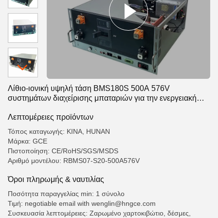
Λίθιο-ιονική υψηλή τάση BMS180S 500A 576V
συστημάτων διαχείρισης μπαταριών για την ενεργειακή
αποθήκευση μπαταριών LFP/NMC/LTO
Λεπτομέρειες προϊόντων
Τόπος καταγωγής: ΚΙΝΑ, HUNAN
Μάρκα: GCE
Πιστοποίηση: CE/RoHS/SGS/MSDS
Αριθμό μοντέλου: RBMS07-S20-500A576V
Όροι πληρωμής & ναυτιλίας
Ποσότητα παραγγελίας min: 1 σύνολο
Τιμή: negotiable email with wenglin@hngce.com
Συσκευασία λεπτομέρειες: Ζαρωμένο χαρτοκιβώτιο, δέσμες,