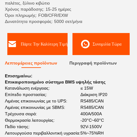
παλέτες, ξύλινο κιβώτιο
Χρόνος παράδοσης: 15-25 ημέρες
Όροι πληρωμής: FOB/CFR/EXW
Δυνατότητα προσφοράς: 5000 σετ/μήνα
Πάρτε Την Καλύτερη Τιμή
Συνομιλία Τώρα
Λεπτομέρειες προϊόντων
Περιγραφή προϊόντων
Επισημαίνω:
Επικαιροποιημένο σύστημα BMS υψηλής τάσης
Κατανάλωση ενέργειας:
≤ 15W
Επίπεδο προστασίας:
Διάκριση IP20
Λιμένας επικοινωνίας με το UPS:
RS485/CAN
Λιμένας επικοινωνίας με SBMS:
RS485/CAN
Τρέχουσα σειρά:
400A/500A
Θερμοκρασία λειτουργίας:
-20°C~60°C
Πεδίο τάσης:
92V-1500V
Λειτουργούσα περιβαλλοντική υγρασία:
5%~75%RH