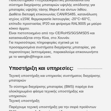
Πανεπιστημιακό Πτυχίο
Δοκιμαστική μονάδα
είναι ένα
σύστημα διαχείρισης μπαταριών υψηλής απόδοσης για
μπαταρίες υψηλής τάσης lifepo4 και ιόντων λιθίου.
Διαθέτει διεπαφή επικοινωνίας CAN/RS485, κατανάλωση
ισχύος ≤15W, θερμοκρασία λειτουργίας -20°C~60°C,
επίπεδο προστασίας IP20 και φινίρισμα RAL9005 με μαύρο
κόκκο άμμου.
Είναι πιστοποιημένο από την CE/RoHS/SGS/MSDS και
κατασκευάζεται στην Κίνα, στο Χουνάν.
Για περισσότερες πληροφορίες σχετικά με τα
προσαρμοσμένα συστήματα διαχείρισης μπαταρίας, για
περισσότερες λεπτομέρειες, παρακαλούμε επικοινωνήστε
με το wenglin@hngce.com.
Υποστήριξη και υπηρεσίες:
Τεχνική υποστήριξη και υπηρεσίες συστήματος διαχείρισης
μπαταριών
Το σύστημα διαχείρισης μπαταρίας (BMS) παρέχει ένα
ολοκληρωμένο φάσμα τεχνικής υποστήριξης και
υπηρεσιών.
Τεχνική υποστήριξη
Παρέχουμε τεχνική υποστήριξη για την σειρά προϊόντων