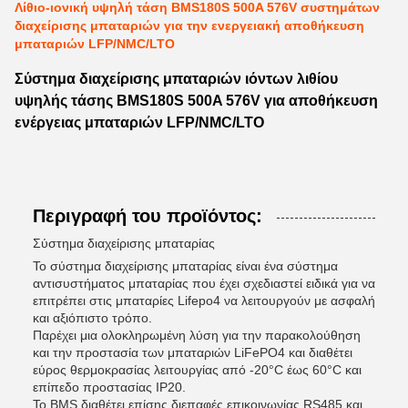
Λίθιο-ιονική υψηλή τάση BMS180S 500A 576V συστημάτων
διαχείρισης μπαταριών για την ενεργειακή αποθήκευση
μπαταριών LFP/NMC/LTO
Σύστημα διαχείρισης μπαταριών ιόντων λιθίου
υψηλής τάσης BMS180S 500A 576V για αποθήκευση
ενέργειας μπαταριών LFP/NMC/LTO
Περιγραφή του προϊόντος:
Σύστημα διαχείρισης μπαταρίας
Το σύστημα διαχείρισης μπαταρίας είναι ένα σύστημα
αντισυστήματος μπαταρίας που έχει σχεδιαστεί ειδικά για να
επιτρέπει στις μπαταρίες Lifepo4 να λειτουργούν με ασφαλή
και αξιόπιστο τρόπο.
Παρέχει μια ολοκληρωμένη λύση για την παρακολούθηση
και την προστασία των μπαταριών LiFePO4 και διαθέτει
εύρος θερμοκρασίας λειτουργίας από -20°C έως 60°C και
επίπεδο προστασίας IP20.
Το BMS διαθέτει επίσης διεπαφές επικοινωνίας RS485 και