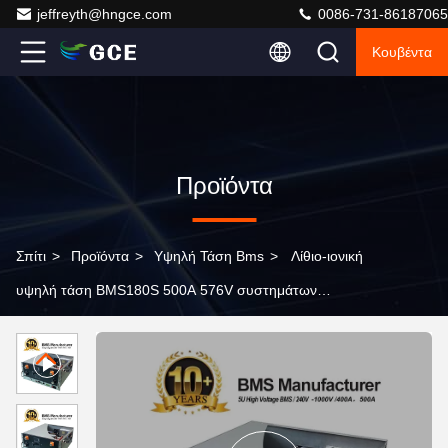
jeffreyth@hngce.com
0086-731-86187065
Κουβέντα
Προϊόντα
Σπίτι
>
Προϊόντα
>
Υψηλή Τάση Bms
>
Λίθιο-ιονική
υψηλή τάση BMS180S 500A 576V συστημάτων
διαχείρισης μπαταριών για την ενεργειακή αποθήκευση
μπαταριών LFP/NMC/LTO