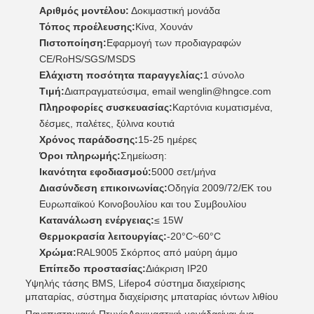
Αριθμός μοντέλου:
Δοκιμαστική μονάδα
Τόπος προέλευσης:
Κίνα, Χουνάν
Πιστοποίηση:
Εφαρμογή των προδιαγραφών
CE/RoHS/SGS/MSDS
Ελάχιστη ποσότητα παραγγελίας:
1 σύνολο
Τιμή:
Διαπραγματεύσιμα, email wenglin@hngce.com
Πληροφορίες συσκευασίας:
Καρτόνια κυματισμένα,
δέσμες, παλέτες, ξύλινα κουτιά
Χρόνος παράδοσης:
15-25 ημέρες
Όροι πληρωμής:
Σημείωση:
Ικανότητα εφοδιασμού:
5000 σετ/μήνα
Διασύνδεση επικοινωνίας:
Οδηγία 2009/72/ΕΚ του
Ευρωπαϊκού Κοινοβουλίου και του Συμβουλίου
Κατανάλωση ενέργειας:
≤ 15W
Θερμοκρασία λειτουργίας:
-20°C~60°C
Χρώμα:
RAL9005 Σκόρπος από μαύρη άμμο
Επίπεδο προστασίας:
Διάκριση IP20
Υψηλής τάσης BMS, Lifepo4 σύστημα διαχείρισης
μπαταρίας, σύστημα διαχείρισης μπαταρίας ιόντων λιθίου