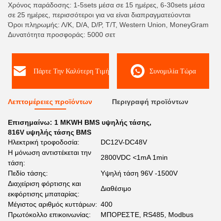
Χρόνος παράδοσης: 1-5sets μέσα σε 15 ημέρες, 6-30sets μέσα
σε 25 ημέρες, περισσότεροι για να είναι διαπραγματεύονται
Όροι πληρωμής: Λ/Κ, D/A, D/P, T/T, Western Union, MoneyGram
Δυνατότητα προσφοράς: 5000 σετ
Πάρτε Την Καλύτερη Τιμή
Συνομιλία Τώρα
Λεπτομέρειες προϊόντων
Περιγραφή προϊόντων
Επισημαίνω:
1 MKWH BMS υψηλής τάσης
,
816V υψηλής τάσης BMS
Ηλεκτρική τροφοδοσία:
DC12V-DC48V
Η μόνωση αντιστέκεται την
2800VDC <1mA 1min
τάση:
Πεδίο τάσης:
Υψηλή τάση 96V -1500V
Διαχείριση φόρτισης και
Διαθέσιμο
εκφόρτισης μπαταρίας:
Μέγιστος αριθμός κυττάρων:
400
Πρωτόκολλο επικοινωνίας:
ΜΠΟΡΕΣΤΕ, RS485, Modbus