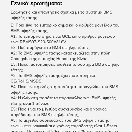
Γενικά ερωτήματα:
Ερωτήσεις και απαντήσεις σχετικά με το σύστημα BMS
υψηλής τάσης
Ε: Ποιο είναι το εμπορικό σήμα και ο αριθμός μοντέλου του
BMS υψηλής τάσης;
Α1: Το εμπορικό σήμα είναι GCE και ο αριθμός μοντέλου
είναι RBMS07-S20-500A816V.
Ε2: Πού παράγεται το BMS υψηλής τάσης;
Α2: Το BMS υψηλής τάσης κατασκευάζεται στην πόλη
Changsha της επαρχίας Hunan της Κίνας.
Ε3: Ποιες πιστοποιήσεις διαθέτει το σύστημα BMS υψηλής
τάσης;
Α3: Το BMS υψηλής τάσης έχει πιστοποιητικά
CE/RoHS/MSDS.
Ε4: Ποια είναι η ελάχιστη ποσότητα παραγγελίας του BMS
υψηλής τάσης;
Α4: Η ελάχιστη ποσότητα παραγγελίας των BMS υψηλής
τάσης είναι 1 σύνολο.
Ε5: Ποιο είναι το μέγεθος συσκευασίας και ο χρόνος
παράδοσης του BMS υψηλής τάσης;
Α5: Το μέγεθος συσκευασίας του BMS υψηλής τάσης
είναι
Και ο χρόνος παράδοσης είναι 1-5sets
830*560*280mm
μέσα σε 15 ημέρες, 6-30sets μέσα σε 25pcs, περισσότερα