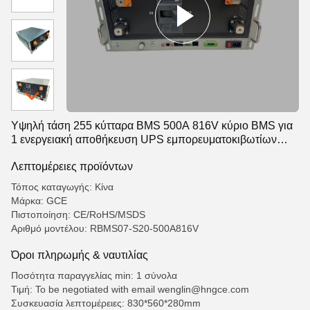
Υψηλή τάση 255 κύτταρα BMS 500A 816V κύριο BMS για
1 ενεργειακή αποθήκευση UPS εμπορευματοκιβωτίων
MKWH από την αποθήκευση ηλιακής ενέργειας πλέγματος
Λεπτομέρειες προϊόντων
Τόπος καταγωγής: Κίνα
Μάρκα: GCE
Πιστοποίηση: CE/RoHS/MSDS
Αριθμό μοντέλου: RBMS07-S20-500A816V
Όροι πληρωμής & ναυτιλίας
Ποσότητα παραγγελίας min: 1 σύνολα
Τιμή: To be negotiated with email wenglin@hngce.com
Συσκευασία λεπτομέρειες: 830*560*280mm