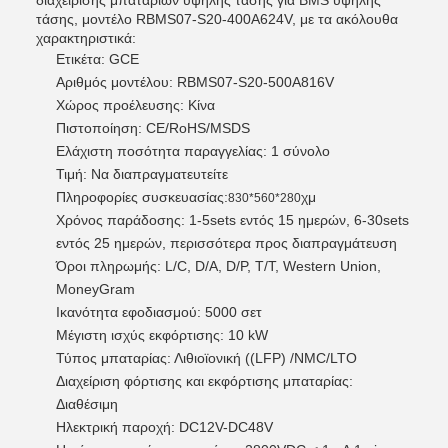
διαχείρισης μπαταριών υψηλής τάσης για BMS υψηλής
τάσης, μοντέλο RBMS07-S20-400A624V, με τα ακόλουθα
χαρακτηριστικά:
Ετικέτα: GCE
Αριθμός μοντέλου: RBMS07-S20-500A816V
Χώρος προέλευσης: Κίνα
Πιστοποίηση: CE/RoHS/MSDS
Ελάχιστη ποσότητα παραγγελίας: 1 σύνολο
Τιμή: Να διαπραγματευτείτε
Πληροφορίες συσκευασίας:
χμ
830*560*280
Χρόνος παράδοσης: 1-5sets εντός 15 ημερών, 6-30sets
εντός 25 ημερών, περισσότερα προς διαπραγμάτευση
Όροι πληρωμής: L/C, D/A, D/P, T/T, Western Union,
MoneyGram
Ικανότητα εφοδιασμού: 5000 σετ
Μέγιστη ισχύς εκφόρτισης: 10 kW
Τύπος μπαταρίας: Λιθιοϊονική ((LFP) /NMC/LTO
Διαχείριση φόρτισης και εκφόρτισης μπαταρίας:
Διαθέσιμη
Ηλεκτρική παροχή: DC12V-DC48V