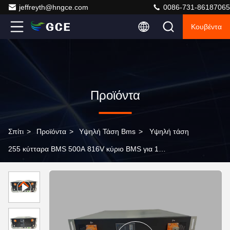
jeffreyth@hngce.com
0086-731-86187065
Κουβέντα
Προϊόντα
Σπίτι
>
Προϊόντα
>
Υψηλή Τάση Bms
>
Υψηλή τάση
255 κύτταρα BMS 500A 816V κύριο BMS για 1
ενεργειακή αποθήκευση UPS εμπορευματοκιβωτίων
MKWH από την αποθήκευση ηλιακής ενέργειας
πλέγματος