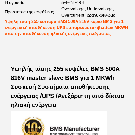
Η υγρασία:
5%~75%RH
Overvoltage, Undervoltage,
Προστασία της ασφάλειας:
Overcurrent, βραχυκύκλωμα
Υψηλή τάση 255 κύτταρα BMS 500A 816V κύριο BMS για 1
ενεργειακή αποθήκευση UPS εμπορευματοκιβωτίων MKWH
από την αποθήκευση ηλιακής ενέργειας πλέγματος
Υψηλής τάσης 255 κυψέλες BMS 500A
816V master slave BMS για 1 MKWh
Συσκευή Συστήματα αποθήκευσης
ενέργειας /UPS /Ανεξάρτητη από δίκτυο
ηλιακή ενέργεια