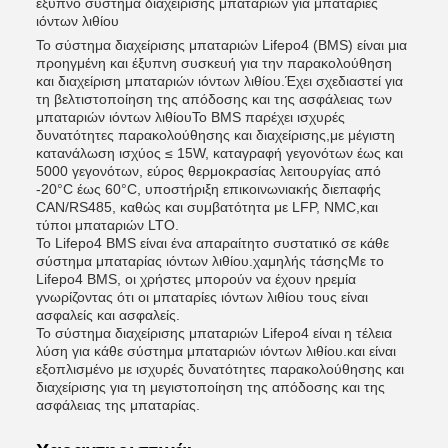
έξυπνο σύστημα διαχείρισης μπαταριών για μπαταρίες
ιόντων λιθίου
Το σύστημα διαχείρισης μπαταριών Lifepo4 (BMS) είναι μια
προηγμένη και έξυπνη συσκευή για την παρακολούθηση
και διαχείριση μπαταριών ιόντων λιθίου.Έχει σχεδιαστεί για
τη βελτιστοποίηση της απόδοσης και της ασφάλειας των
μπαταριών ιόντων λιθίουΤο BMS παρέχει ισχυρές
δυνατότητες παρακολούθησης και διαχείρισης,με μέγιστη
κατανάλωση ισχύος ≤ 15W, καταγραφή γεγονότων έως και
5000 γεγονότων, εύρος θερμοκρασίας λειτουργίας από
-20°C έως 60°C, υποστήριξη επικοινωνιακής διεπαφής
CAN/RS485, καθώς και συμβατότητα με LFP, NMC,και
τύποι μπαταριών LTO.
Το Lifepo4 BMS είναι ένα απαραίτητο συστατικό σε κάθε
σύστημα μπαταρίας ιόντων λιθίου.χαμηλής τάσηςΜε το
Lifepo4 BMS, οι χρήστες μπορούν να έχουν ηρεμία
γνωρίζοντας ότι οι μπαταρίες ιόντων λιθίου τους είναι
ασφαλείς και ασφαλείς.
Το σύστημα διαχείρισης μπαταριών Lifepo4 είναι η τέλεια
λύση για κάθε σύστημα μπαταριών ιόντων λιθίου.και είναι
εξοπλισμένο με ισχυρές δυνατότητες παρακολούθησης και
διαχείρισης για τη μεγιστοποίηση της απόδοσης και της
ασφάλειας της μπαταρίας.