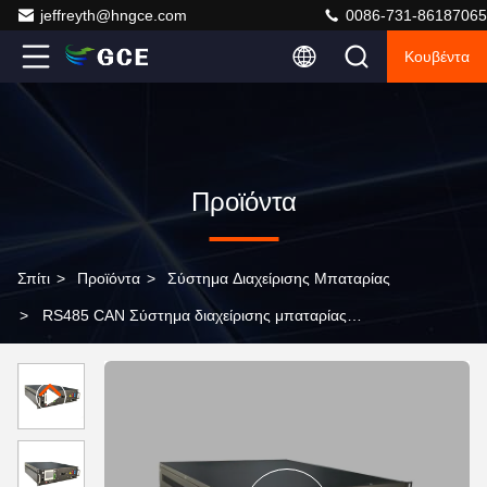
jeffreyth@hngce.com
0086-731-86187065
Κουβέντα
Προϊόντα
Σπίτι
>
Προϊόντα
>
Σύστημα Διαχείρισης Μπαταρίας
>
RS485 CAN Σύστημα διαχείρισης μπαταρίας
επικοινωνίας για μπαταρία ιόντων λιθίου 120V-600V