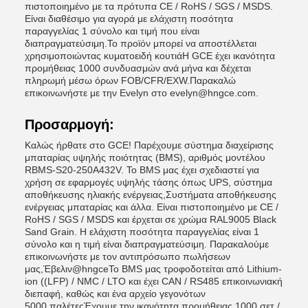
πιστοποιημένο με τα πρότυπα CE / RoHS / SGS / MSDS.
Είναι διαθέσιμο για αγορά με ελάχιστη ποσότητα
παραγγελίας 1 σύνολο και τιμή που είναι
διαπραγματεύσιμη.Το προϊόν μπορεί να αποστέλλεται
χρησιμοποιώντας κυματοειδή κουτιάΗ GCE έχει ικανότητα
προμήθειας 1000 συνδυασμών ανά μήνα και δέχεται
πληρωμή μέσω όρων FOB/CFR/EXW.Παρακαλώ
επικοινωνήστε με την Evelyn στο evelyn@hngce.com.
Προσαρμογή:
Καλώς ήρθατε στο GCE! Παρέχουμε σύστημα διαχείρισης
μπαταρίας υψηλής ποιότητας (BMS), αριθμός μοντέλου
RBMS-S20-250A432V. Το BMS μας έχει σχεδιαστεί για
χρήση σε εφαρμογές υψηλής τάσης όπως UPS, σύστημα
αποθήκευσης ηλιακής ενέργειας,Συστήματα αποθήκευσης
ενέργειας μπαταρίας και άλλα. Είναι πιστοποιημένο με CE /
RoHS / SGS / MSDS και έρχεται σε χρώμα RAL9005 Black
Sand Grain. Η ελάχιστη ποσότητα παραγγελίας είναι 1
σύνολο και η τιμή είναι διαπραγματεύσιμη. Παρακαλούμε
επικοινωνήστε με τον αντιπρόσωπο πωλήσεων
μας,Έβελιν@hngceΤο BMS μας τροφοδοτείται από Lithium-
ion ((LFP) / NMC / LTO και έχει CAN / RS485 επικοινωνιακή
διεπαφή, καθώς και ένα αρχείο γεγονότων
5000.παλέτεςΈχουμε την ικανότητα προμήθειας 1000 σετ /