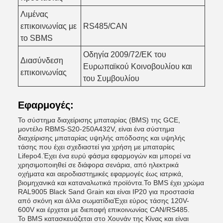
Λιμένας
επικοινωνίας με
RS485/CAN
το SBMS
Οδηγία 2009/72/ΕΚ του
Διασύνδεση
Ευρωπαϊκού Κοινοβουλίου και
επικοινωνίας
του Συμβουλίου
Εφαρμογές:
Το σύστημα διαχείρισης μπαταρίας (BMS) της GCE,
μοντέλο RBMS-S20-250A432V, είναι ένα σύστημα
διαχείρισης μπαταρίας υψηλής απόδοσης και υψηλής
τάσης που έχει σχεδιαστεί για χρήση με μπαταρίες
Lifepo4.Έχει ένα ευρύ φάσμα εφαρμογών και μπορεί να
χρησιμοποιηθεί σε διάφορα σενάρια, από ηλεκτρικά
οχήματα και αεροδιαστημικές εφαρμογές έως ιατρικά,
βιομηχανικά και καταναλωτικά προϊόντα.Το BMS έχει χρώμα
RAL9005 Black Sand Grain και είναι IP20 για προστασία
από σκόνη και άλλα σωματίδιαΈχει εύρος τάσης 120V-
600V και έρχεται με διεπαφή επικοινωνίας CAN/RS485.
Το BMS κατασκευάζεται στο Χουνάν της Κίνας και είναι