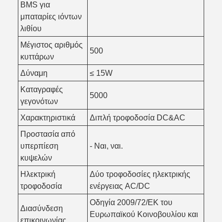
BMS για
μπαταρίες ιόντων
λιθίου
Μέγιστος αριθμός
500
κυττάρων
Δύναμη
≤ 15W
Καταγραφές
5000
γεγονότων
Χαρακτηριστικά
Διπλή τροφοδοσία DC&AC
Προστασία από
υπερπίεση
- Ναι, ναι.
κυψελών
Ηλεκτρική
Δύο τροφοδοσίες ηλεκτρικής
τροφοδοσία
ενέργειας AC/DC
Οδηγία 2009/72/ΕΚ του
Διασύνδεση
Ευρωπαϊκού Κοινοβουλίου και
επικοινωνίας