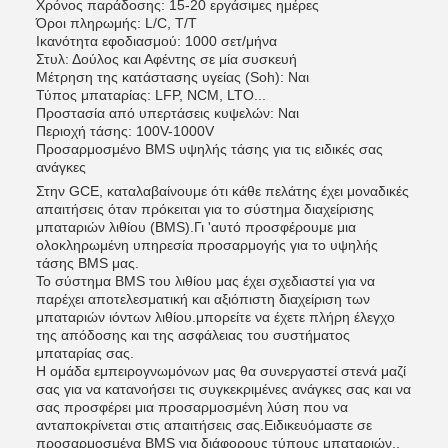
Χρόνος παράδοσης: 15-20 εργάσιμες ημέρες
Όροι πληρωμής: L/C, T/T
Ικανότητα εφοδιασμού: 1000 σετ/μήνα
Στυλ: Δούλος και Αφέντης σε μία συσκευή
Μέτρηση της κατάστασης υγείας (Soh): Ναι
Τύπος μπαταρίας: LFP, NCM, LTO...
Προστασία από υπερτάσεις κυψελών: Ναι
Περιοχή τάσης: 100V-1000V
Προσαρμοσμένο BMS υψηλής τάσης για τις ειδικές σας
ανάγκες
Στην GCE, καταλαβαίνουμε ότι κάθε πελάτης έχει μοναδικές
απαιτήσεις όταν πρόκειται για το σύστημα διαχείρισης
μπαταριών λιθίου (BMS).Γι 'αυτό προσφέρουμε μια
ολοκληρωμένη υπηρεσία προσαρμογής για το υψηλής
τάσης BMS μας.
Το σύστημα BMS του λιθίου μας έχει σχεδιαστεί για να
παρέχει αποτελεσματική και αξιόπιστη διαχείριση των
μπαταριών ιόντων λιθίου.μπορείτε να έχετε πλήρη έλεγχο
της απόδοσης και της ασφάλειας του συστήματος
μπαταρίας σας.
Η ομάδα εμπειρογνωμόνων μας θα συνεργαστεί στενά μαζί
σας για να κατανοήσει τις συγκεκριμένες ανάγκες σας και να
σας προσφέρει μια προσαρμοσμένη λύση που να
ανταποκρίνεται στις απαιτήσεις σας.Ειδικευόμαστε σε
προσαρμοσμένα BMS για διάφορους τύπους μπαταριών.,