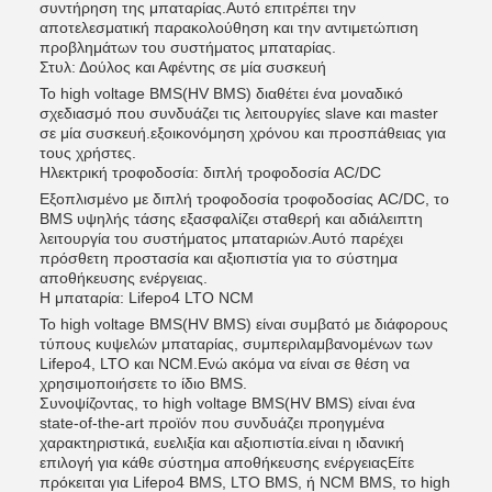
συντήρηση της μπαταρίας.Αυτό επιτρέπει την
αποτελεσματική παρακολούθηση και την αντιμετώπιση
προβλημάτων του συστήματος μπαταρίας.
Στυλ: Δούλος και Αφέντης σε μία συσκευή
Το high voltage BMS(HV BMS) διαθέτει ένα μοναδικό
σχεδιασμό που συνδυάζει τις λειτουργίες slave και master
σε μία συσκευή.εξοικονόμηση χρόνου και προσπάθειας για
τους χρήστες.
Ηλεκτρική τροφοδοσία: διπλή τροφοδοσία AC/DC
Εξοπλισμένο με διπλή τροφοδοσία τροφοδοσίας AC/DC, το
BMS υψηλής τάσης εξασφαλίζει σταθερή και αδιάλειπτη
λειτουργία του συστήματος μπαταριών.Αυτό παρέχει
πρόσθετη προστασία και αξιοπιστία για το σύστημα
αποθήκευσης ενέργειας.
Η μπαταρία: Lifepo4 LTO NCM
Το high voltage BMS(HV BMS) είναι συμβατό με διάφορους
τύπους κυψελών μπαταρίας, συμπεριλαμβανομένων των
Lifepo4, LTO και NCM.Ενώ ακόμα να είναι σε θέση να
χρησιμοποιήσετε το ίδιο BMS.
Συνοψίζοντας, το high voltage BMS(HV BMS) είναι ένα
state-of-the-art προϊόν που συνδυάζει προηγμένα
χαρακτηριστικά, ευελιξία και αξιοπιστία.είναι η ιδανική
επιλογή για κάθε σύστημα αποθήκευσης ενέργειαςΕίτε
πρόκειται για Lifepo4 BMS, LTO BMS, ή NCM BMS, το high