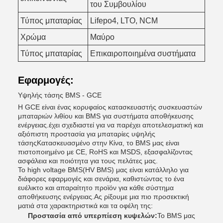
του Συμβουλίου
Τύπος μπαταρίας
Lifepo4, LTO, NCM
Χρώμα
Μαύρο
Τύπος μπαταρίας
Επικαιροποιημένα συστήματα
Εφαρμογές:
Υψηλής τάσης BMS - GCE
Η GCE είναι ένας κορυφαίος κατασκευαστής συσκευαστών
μπαταριών λιθίου και BMS για συστήματα αποθήκευσης
ενέργειας.έχει σχεδιαστεί για να παρέχει αποτελεσματική και
αξιόπιστη προστασία για μπαταρίες υψηλής
τάσηςΚατασκευασμένο στην Κίνα, το BMS μας είναι
πιστοποιημένο με CE, RoHS και MSDS, εξασφαλίζοντας
ασφάλεια και ποιότητα για τους πελάτες μας.
Το high voltage BMS(HV BMS) μας είναι κατάλληλο για
διάφορες εφαρμογές και σενάρια, καθιστώντας το ένα
ευέλικτο και απαραίτητο προϊόν για κάθε σύστημα
αποθήκευσης ενέργειας.Ας ρίξουμε μια πιο προσεκτική
ματιά στα χαρακτηριστικά και τα οφέλη της:
Προστασία από υπερπίεση κυψελών:
Το BMS μας