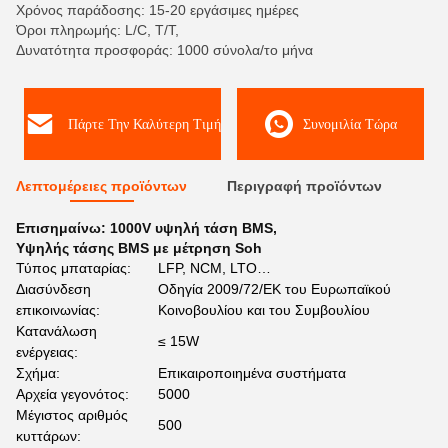
Χρόνος παράδοσης: 15-20 εργάσιμες ημέρες
Όροι πληρωμής: L/C, T/T,
Δυνατότητα προσφοράς: 1000 σύνολα/το μήνα
Πάρτε Την Καλύτερη Τιμή
Συνομιλία Τώρα
Λεπτομέρειες προϊόντων
Περιγραφή προϊόντων
Επισημαίνω:
1000V υψηλή τάση BMS
,
Υψηλής τάσης BMS με μέτρηση Soh
Τύπος μπαταρίας:
LFP, NCM, LTO…
Διασύνδεση
Οδηγία 2009/72/ΕΚ του Ευρωπαϊκού
επικοινωνίας:
Κοινοβουλίου και του Συμβουλίου
Κατανάλωση
≤ 15W
ενέργειας:
Σχήμα:
Επικαιροποιημένα συστήματα
Αρχεία γεγονότος:
5000
Μέγιστος αριθμός
500
κυττάρων: