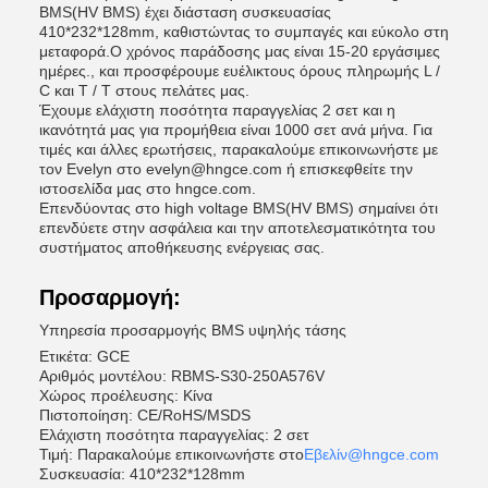
BMS(HV BMS) έχει διάσταση συσκευασίας
410*232*128mm, καθιστώντας το συμπαγές και εύκολο στη
μεταφορά.Ο χρόνος παράδοσης μας είναι 15-20 εργάσιμες
ημέρες., και προσφέρουμε ευέλικτους όρους πληρωμής L /
C και T / T στους πελάτες μας.
Έχουμε ελάχιστη ποσότητα παραγγελίας 2 σετ και η
ικανότητά μας για προμήθεια είναι 1000 σετ ανά μήνα. Για
τιμές και άλλες ερωτήσεις, παρακαλούμε επικοινωνήστε με
τον Evelyn στο evelyn@hngce.com ή επισκεφθείτε την
ιστοσελίδα μας στο hngce.com.
Επενδύοντας στο high voltage BMS(HV BMS) σημαίνει ότι
επενδύετε στην ασφάλεια και την αποτελεσματικότητα του
συστήματος αποθήκευσης ενέργειας σας.
Προσαρμογή:
Υπηρεσία προσαρμογής BMS υψηλής τάσης
Ετικέτα: GCE
Αριθμός μοντέλου: RBMS-S30-250A576V
Χώρος προέλευσης: Κίνα
Πιστοποίηση: CE/RoHS/MSDS
Ελάχιστη ποσότητα παραγγελίας: 2 σετ
Τιμή: Παρακαλούμε επικοινωνήστε στο
Εβελίν@hngce.com
Συσκευασία: 410*232*128mm