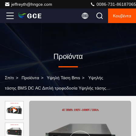
jeffreyth@hngce.com
0086-731-86187065
Κουβέντα
Προϊόντα
Σπίτι
>
Προϊόντα
>
Υψηλή Τάση Bms
>
Υψηλής
τάσης BMS DC AC Διπλή τροφοδοσία Υψηλής τάσης
BMS για εύρος 100V-1000V με μέτρηση Soh