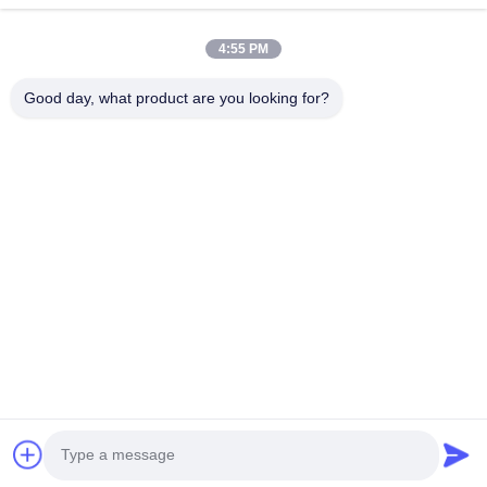
τιμή
τιμή
τιμή
4:55 PM
Good day, what product are you looking for?
Hunan GCE Technology Co.,Ltd
jeffreyth@hngce.com
0086-731-86187065
Κτίριο Β3, 602, Επιστήμη και Τεχνολογία Νέα Πόλη,
επαρχία Τσανγκσά, πόλη Τσανγκσά, επαρχία Χουνάν
Καλή ποιότητα της Κίνας υψηλή τάση bms Προμηθευτής.
Πνευματικά δικαιώματα © 2022-2026 Hunan GCE
Technology Co.,Ltd . Διατηρούνται όλα τα πνευματικά
δικαιώματα.