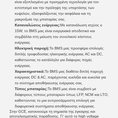
είναι εξοπλισμένο με προηγμένη τεχνολογία για τον
εντοπισμό και την πρόληψη της υπερτάσης των
κυψελών, εξασφαλίζοντας την ασφάλεια και τη
μακροζωία της μπαταρίας σας.
Καταναλώσεις ενέργειας:
Με κατανάλωση ισχύος ≤
15W, το BMS μας είναι ενεργειακά αποδοτικό και
συμβάλλει στη μείωση του συνολικού κόστους
ενέργειας.
Ηλεκτρική παροχή:
Το BMS μας προσφέρει επιλογές
διπλής τροφοδοσίας ηλεκτρικής ενέργειας AC και DC,
καθιστώντας το κατάλληλο για διάφορες πηγές
ενέργειας.
Χαρακτηριστικά:
Το BMS μας διαθέτει διπλή παροχή
ενέργειας DC & AC, παρέχοντας ευελιξία και ευκολία για
το σύστημα αποθήκευσης ενέργειας σας.
Τύπος μπαταρίας:
Το BMS μας είναι συμβατό με
διάφορους τύπους μπαταριών όπως LFP, NCM και LTO,
καθιστώντας το μια ευπροσάρμοστη επιλογή για
διαφορετικά συστήματα αποθήκευσης ενέργειας.
Στην GCE, κατανοούμε τη σημασία της έγκαιρης και
αποτελεσματικής παράδοσης. Γι' αυτό το high voltage