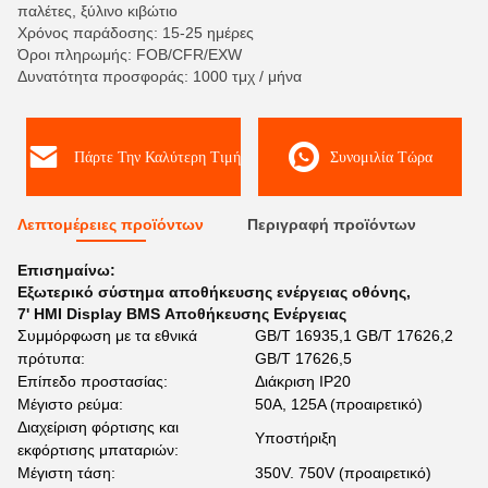
παλέτες, ξύλινο κιβώτιο
Χρόνος παράδοσης: 15-25 ημέρες
Όροι πληρωμής: FOB/CFR/EXW
Δυνατότητα προσφοράς: 1000 τμχ / μήνα
Πάρτε Την Καλύτερη Τιμή
Συνομιλία Τώρα
Λεπτομέρειες προϊόντων
Περιγραφή προϊόντων
Επισημαίνω:
Εξωτερικό σύστημα αποθήκευσης ενέργειας οθόνης
,
7' HMI Display BMS Αποθήκευσης Ενέργειας
Συμμόρφωση με τα εθνικά
GB/T 16935,1 GB/T 17626,2
πρότυπα:
GB/T 17626,5
Επίπεδο προστασίας:
Διάκριση IP20
Μέγιστο ρεύμα:
50A, 125A (προαιρετικό)
Διαχείριση φόρτισης και
Υποστήριξη
εκφόρτισης μπαταριών:
Μέγιστη τάση:
350V. 750V (προαιρετικό)