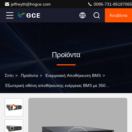
jeffreyth@hngce.com
0086-731-86187065
Κουβέντα
Προϊόντα
Σπίτι
>
Προϊόντα
>
Ενεργειακή Αποθήκευση BMS
>
Εξωτερική οθόνη αποθήκευσης ενέργειας BMS με 350V /
750V Max. τάση και 4,2-ιντσών / 7-ιντσών οθόνη HMI