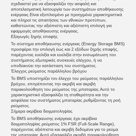
σχεδιαστεί για να εξασφαλίζει την ασφαλή και
αποτελεσματική λειτουργία των συστημάτων αποθήκευσης
ενέργειας.Είναι εξοπλισμένο με προηγμένα χαρακτηριστικά
και πληροί τις απαιτήσεις των εθνικών προτύπων,
καθιστώντας την αξιόπιστη και αξιόπιστη επιλογή για
εφαρμογές αποθήκευσης ενέργειας.
Εξαγωγές ξηρής επαφής
Το σύστημα αποθήκευσης ενέργειας (Energy Storage BMS)
προσφέρει την επιλογή έως και 2 εξόδων ξηρής επαφής,
παρέχοντας ευελιξία και ευελιξία στην ενσωμάτωση του
συστήματος.εξωτερικές συσκευές ελέγχου, ή να
υποδεικνύει την κατάσταση του συστήματος.
Έλεγχος ρεύματος παράλληλου βρόχου
Το BMS υποστηρίζει τον έλεγχο του ρεύματος παράλληλου
βρόχου, επιτρέποντας την ακριβή και ακριβή
παρακολούθηση του ρεύματος της μπαταρίας.Αυτό το
χαρακτηριστικό εξασφαλίζει τη σταθερότητα και την
ασφάλεια του συστήματος μπαταρίας ρυθμίζοντας τη ροή
ρεύματος.
Σήμερα ακρίβεια δειγματοληψίας
Το BMS αποθήκευσης ενέργειας έχει ακρίβεια
δειγματοληψίας ρεύματος 1% FSR (Full-Scale Range),
παρέχοντας αξιόπιστα και ακριβή δεδομένα για το ρεύμα
της μπαταρίας.Αυτό εξασφαλίζει ακριβή παρακολούθηση