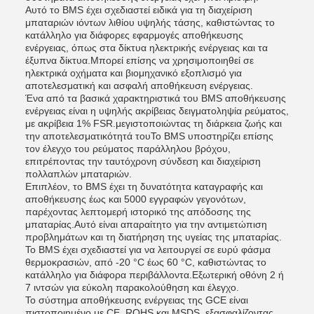
Αυτό το BMS έχει σχεδιαστεί ειδικά για τη διαχείριση
μπαταριών ιόντων λιθίου υψηλής τάσης, καθιστώντας το
κατάλληλο για διάφορες εφαρμογές αποθήκευσης
ενέργειας, όπως στα δίκτυα ηλεκτρικής ενέργειας και τα
έξυπνα δίκτυα.Μπορεί επίσης να χρησιμοποιηθεί σε
ηλεκτρικά οχήματα και βιομηχανικό εξοπλισμό για
αποτελεσματική και ασφαλή αποθήκευση ενέργειας.
Ένα από τα βασικά χαρακτηριστικά του BMS αποθήκευσης
ενέργειας είναι η υψηλής ακρίβειας δειγματοληψία ρεύματος,
με ακρίβεια 1% FSR.μεγιστοποιώντας τη διάρκεια ζωής και
την αποτελεσματικότητά τουΤο BMS υποστηρίζει επίσης
τον έλεγχο του ρεύματος παράλληλου βρόχου,
επιτρέποντας την ταυτόχρονη σύνδεση και διαχείριση
πολλαπλών μπαταριών.
Επιπλέον, το BMS έχει τη δυνατότητα καταγραφής και
αποθήκευσης έως και 5000 εγγραφών γεγονότων,
παρέχοντας λεπτομερή ιστορικό της απόδοσης της
μπαταρίας.Αυτό είναι απαραίτητο για την αντιμετώπιση
προβλημάτων και τη διατήρηση της υγείας της μπαταρίας.
Το BMS έχει σχεδιαστεί για να λειτουργεί σε ευρύ φάσμα
θερμοκρασιών, από -20 °C έως 60 °C, καθιστώντας το
κατάλληλο για διάφορα περιβάλλοντα.Εξωτερική οθόνη 2 ή
7 ιντσών για εύκολη παρακολούθηση και έλεγχο.
Το σύστημα αποθήκευσης ενέργειας της GCE είναι
πιστοποιημένο με CE, ROHS και MSDS, εξασφαλίζοντας