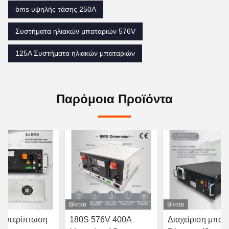
bms υψηλής τάσης 250A
Συστήματα ηλιακών μπαταριών 576V
125A Συστήματα ηλιακών μπαταριών
Παρόμοια Προϊόντα
Βίντεο
Βίντεο
κή περίπτωση
180S 576V 400A
Διαχείριση μπατ