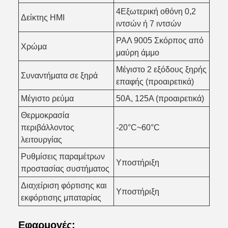
4Εξωτερική οθόνη 0,2
Δείκτης HMI
ιντσών ή 7 ιντσών
ΡΑΛ 9005 Σκόρπος από
Χρώμα
μαύρη άμμο
Μέγιστο 2 εξόδους ξηρής
Συναντήματα σε ξηρά
επαφής (προαιρετικά)
Μέγιστο ρεύμα
50A, 125A (προαιρετικά)
Θερμοκρασία
περιβάλλοντος
-20°C~60°C
λειτουργίας
Ρυθμίσεις παραμέτρων
Υποστήριξη
προστασίας συστήματος
Διαχείριση φόρτισης και
Υποστήριξη
εκφόρτισης μπαταρίας
Εφαρμογές: