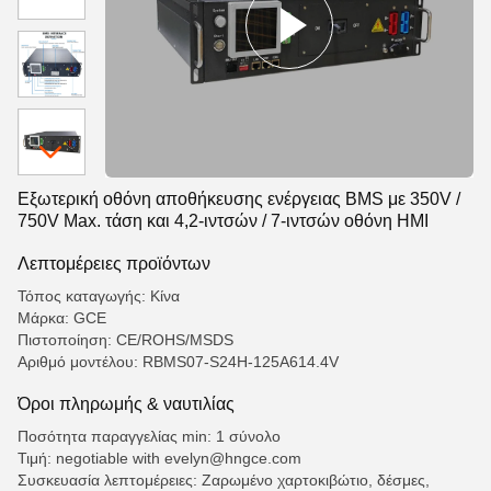
Εξωτερική οθόνη αποθήκευσης ενέργειας BMS με 350V /
750V Max. τάση και 4,2-ιντσών / 7-ιντσών οθόνη HMI
Λεπτομέρειες προϊόντων
Τόπος καταγωγής: Κίνα
Μάρκα: GCE
Πιστοποίηση: CE/ROHS/MSDS
Αριθμό μοντέλου: RBMS07-S24H-125A614.4V
Όροι πληρωμής & ναυτιλίας
Ποσότητα παραγγελίας min: 1 σύνολο
Τιμή: negotiable with evelyn@hngce.com
Συσκευασία λεπτομέρειες: Ζαρωμένο χαρτοκιβώτιο, δέσμες,