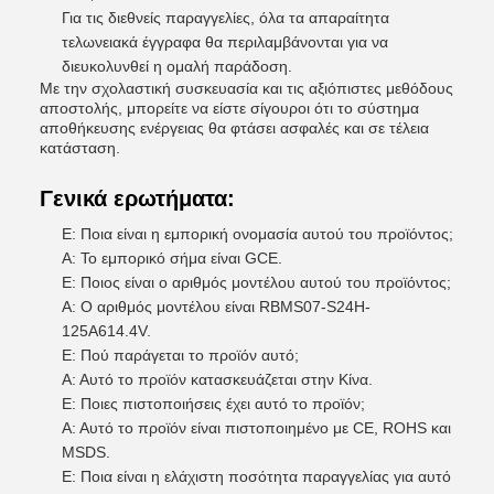
Για τις διεθνείς παραγγελίες, όλα τα απαραίτητα
τελωνειακά έγγραφα θα περιλαμβάνονται για να
διευκολυνθεί η ομαλή παράδοση.
Με την σχολαστική συσκευασία και τις αξιόπιστες μεθόδους
αποστολής, μπορείτε να είστε σίγουροι ότι το σύστημα
αποθήκευσης ενέργειας θα φτάσει ασφαλές και σε τέλεια
κατάσταση.
Γενικά ερωτήματα:
Ε: Ποια είναι η εμπορική ονομασία αυτού του προϊόντος;
Α: Το εμπορικό σήμα είναι GCE.
Ε: Ποιος είναι ο αριθμός μοντέλου αυτού του προϊόντος;
Α: Ο αριθμός μοντέλου είναι RBMS07-S24H-
125A614.4V.
Ε: Πού παράγεται το προϊόν αυτό;
Α: Αυτό το προϊόν κατασκευάζεται στην Κίνα.
Ε: Ποιες πιστοποιήσεις έχει αυτό το προϊόν;
Α: Αυτό το προϊόν είναι πιστοποιημένο με CE, ROHS και
MSDS.
Ε: Ποια είναι η ελάχιστη ποσότητα παραγγελίας για αυτό