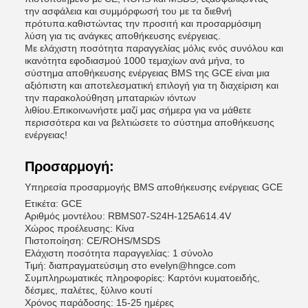
την ασφάλεια και συμμόρφωσή του με τα διεθνή
πρότυπα.καθιστώντας την προσιτή και προσαρμόσιμη
λύση για τις ανάγκες αποθήκευσης ενέργειας.
Με ελάχιστη ποσότητα παραγγελίας μόλις ενός συνόλου και
ικανότητα εφοδιασμού 1000 τεμαχίων ανά μήνα, το
σύστημα αποθήκευσης ενέργειας BMS της GCE είναι μια
αξιόπιστη και αποτελεσματική επιλογή για τη διαχείριση και
την παρακολούθηση μπαταριών ιόντων
λιθίου.Επικοινωνήστε μαζί μας σήμερα για να μάθετε
περισσότερα και να βελτιώσετε το σύστημα αποθήκευσης
ενέργειας!
Προσαρμογή:
Υπηρεσία προσαρμογής BMS αποθήκευσης ενέργειας GCE
Ετικέτα: GCE
Αριθμός μοντέλου: RBMS07-S24H-125A614.4V
Χώρος προέλευσης: Κίνα
Πιστοποίηση: CE/ROHS/MSDS
Ελάχιστη ποσότητα παραγγελίας: 1 σύνολο
Τιμή: διαπραγματεύσιμη στο evelyn@hngce.com
Συμπληρωματικές πληροφορίες: Καρτόνι κυματοειδής,
δέσμες, παλέτες, ξύλινο κουτί
Χρόνος παράδοσης: 15-25 ημέρες