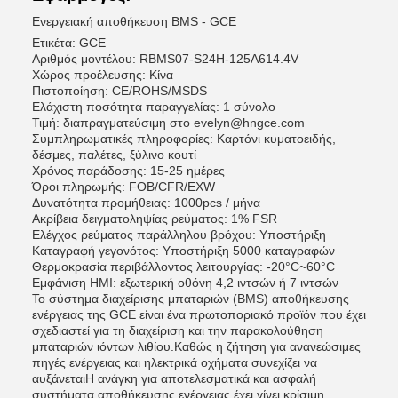
Ενεργειακή αποθήκευση BMS - GCE
Ετικέτα: GCE
Αριθμός μοντέλου: RBMS07-S24H-125A614.4V
Χώρος προέλευσης: Κίνα
Πιστοποίηση: CE/ROHS/MSDS
Ελάχιστη ποσότητα παραγγελίας: 1 σύνολο
Τιμή: διαπραγματεύσιμη στο evelyn@hngce.com
Συμπληρωματικές πληροφορίες: Καρτόνι κυματοειδής,
δέσμες, παλέτες, ξύλινο κουτί
Χρόνος παράδοσης: 15-25 ημέρες
Όροι πληρωμής: FOB/CFR/EXW
Δυνατότητα προμήθειας: 1000pcs / μήνα
Ακρίβεια δειγματοληψίας ρεύματος: 1% FSR
Ελέγχος ρεύματος παράλληλου βρόχου: Υποστήριξη
Καταγραφή γεγονότος: Υποστήριξη 5000 καταγραφών
Θερμοκρασία περιβάλλοντος λειτουργίας: -20°C~60°C
Εμφάνιση HMI: εξωτερική οθόνη 4,2 ιντσών ή 7 ιντσών
Το σύστημα διαχείρισης μπαταριών (BMS) αποθήκευσης
ενέργειας της GCE είναι ένα πρωτοποριακό προϊόν που έχει
σχεδιαστεί για τη διαχείριση και την παρακολούθηση
μπαταριών ιόντων λιθίου.Καθώς η ζήτηση για ανανεώσιμες
πηγές ενέργειας και ηλεκτρικά οχήματα συνεχίζει να
αυξάνεταιΗ ανάγκη για αποτελεσματικά και ασφαλή
συστήματα αποθήκευσης ενέργειας έχει γίνει κρίσιμη.