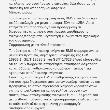
και έλεγχο του συστήματος μπαταρίας, βελτιώνοντας τη
συνολική του απόδοση και ασφάλεια.
Μέγιστο ρεύμα
Το σύστημα αποθήκευσης ενέργειας BMS είναι διαθέσιμο
σε δύο επιλογές για μέγιστο ρεύμα: 50A και 125A. Αυτό
επιτρέπει την προσαρμογή και προσαρμογή σε
διαφορετικές απαιτήσεις συστήματος αποθήκευσης
ενέργειας,παρέχοντας μεγαλύτερη ευελιξία στον σχεδιασμό
του συστήματος.
Συμμόρφωση με τα εθνικά πρότυπα
Το σύστημα αποθήκευσης ενέργειας BMS συμμορφώνεται
με εθνικά πρότυπα, συμπεριλαμβανομένης της GB/T
16935.1, GB/T 17626.2, και GB/T 17626.5Αυτό εξασφαλίζει
ότι το BMS πληροί τις απαραίτητες απαιτήσεις ασφάλειας
και απόδοσης, καθιστώντας το αξιόπιστη επιλογή για
εφαρμογές αποθήκευσης ενέργειας.
Συνεπώς, το σύστημα BMS αποθήκευσης ενέργειας είναι
ένα σύστημα διαχείρισης μπαταριών υψηλής ποιότητας και
προηγμένο, το οποίο προσφέρει διάφορα χαρακτηριστικά
για την αποτελεσματική και ασφαλή λειτουργία των
συστημάτων αποθήκευσης ενέργειας.Η συμμόρφωσή του
με τα εθνικά πρότυπα και οι προσαρμόσιμες επιλογές του
το καθιστούν αξιόπιστη επιλογή για εφαρμογές
αποθήκευσης ενέργειας.