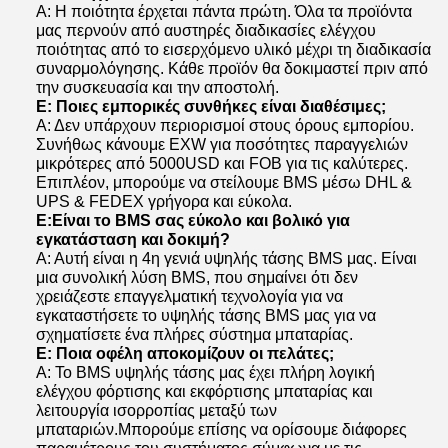
Α: Η ποιότητα έρχεται πάντα πρώτη. Όλα τα προϊόντα
μας περνούν από αυστηρές διαδικασίες ελέγχου
ποιότητας από το εισερχόμενο υλικό μέχρι τη διαδικασία
συναρμολόγησης. Κάθε προϊόν θα δοκιμαστεί πριν από
την συσκευασία και την αποστολή.
Ε: Ποιες εμπορικές συνθήκες είναι διαθέσιμες;
Α: Δεν υπάρχουν περιορισμοί στους όρους εμπορίου.
Συνήθως κάνουμε EXW για ποσότητες παραγγελιών
μικρότερες από 5000USD και FOB για τις καλύτερες.
Επιπλέον, μπορούμε να στείλουμε BMS μέσω DHL &
UPS & FEDEX γρήγορα και εύκολα.
Ε:
Είναι το BMS σας εύκολο και βολικό για
εγκατάσταση και δοκιμή
?
Α: Αυτή είναι η 4η γενιά υψηλής τάσης BMS μας. Είναι
μια συνολική λύση BMS, που σημαίνει ότι δεν
χρειάζεστε επαγγελματική τεχνολογία για να
εγκαταστήσετε το υψηλής τάσης BMS μας για να
σχηματίσετε ένα πλήρες σύστημα μπαταρίας.
Ε: Ποια οφέλη αποκομίζουν οι πελάτες;
Α: Το BMS υψηλής τάσης μας έχει πλήρη λογική
ελέγχου φόρτισης και εκφόρτισης μπαταρίας και
λειτουργία ισορροπίας μεταξύ των
μπαταριών.Μπορούμε επίσης να ορίσουμε διάφορες