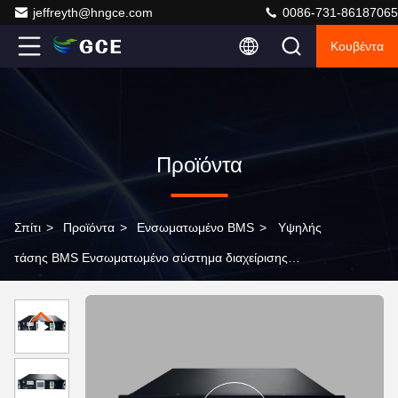
jeffreyth@hngce.com
0086-731-86187065
Κουβέντα
Προϊόντα
Σπίτι
>
Προϊόντα
>
Ενσωματωμένο BMS
>
Υψηλής
τάσης BMS Ενσωματωμένο σύστημα διαχείρισης
μπαταρίας 38S121.6V 50A Lifepo4 BMS Lithium BMS για
αποθήκευση ενέργειας UPS