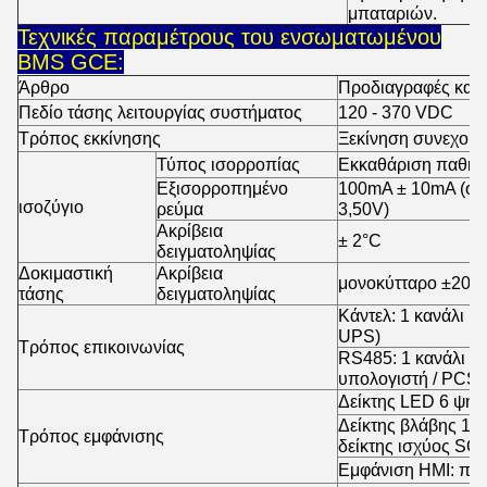
μπαταριών.
Τεχνικές παραμέτρους του ενσωματωμένου
BMS GCE:
Άρθρο
Προδιαγραφές και
Πεδίο τάσης λειτουργίας συστήματος
120 - 370 VDC
Τρόπος εκκίνησης
Ξεκίνηση συνεχούς
Τύπος ισορροπίας
Εκκαθάριση παθητι
Εξισορροπημένο
100mA ± 10mA (όταν
ισοζύγιο
ρεύμα
3,50V)
Ακρίβεια
± 2°C
δειγματοληψίας
Δοκιμαστική
Ακρίβεια
μονοκύτταρο ±20
τάσης
δειγματοληψίας
Κάντελ: 1 κανάλι (ε
UPS)
Τρόπος επικοινωνίας
RS485: 1 κανάλι (ε
υπολογιστή / PCS 
Δείκτης LED 6 ψη
Δείκτης βλάβης 1 bit
Τρόπος εμφάνισης
δείκτης ισχύος SOC
Εμφάνιση HMI: προα