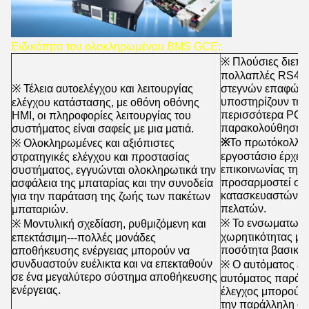
Ειδικότητα του ολοκληρωμένου BMS GCE:
※ Πλούσιες διεπαφ
πολλαπλές RS485,
※ Τέλεια αυτοελέγχου και λειτουργίας
στεγνών επαφών ε
υποστηρίζουν την 
ελέγχου κατάστασης, με οθόνη οθόνης
περισσότερα PCS 
HMI, οι πληροφορίες λειτουργίας του
παρακολούθησης 
συστήματος είναι σαφείς με μια ματιά.
※
Το πρωτόκολλο ε
※ Ολοκληρωμένες και αξιόπιστες
εργοστάσιο έρχετ
στρατηγικές ελέγχου και προστασίας
επικοινωνίας της 
συστήματος, εγγυώνται ολοκληρωτικά την
προσαρμοστεί στ
ασφάλεια της μπαταρίας και την συνοδεία
κατασκευαστών σύ
για την παράταση της ζωής των πακέτων
πελατών.
μπαταριών.
※ Το ενσωματωμέ
※ Μοντυλική σχεδίαση, ρυθμιζόμενη και
χωρητικότητας μπ
επεκτάσιμη---πολλές μονάδες
ποσότητα βασικών
αποθήκευσης ενέργειας μπορούν να
συνδυαστούν ευέλικτα και να επεκταθούν
※ Ο αυτόματος έλ
σε ένα μεγαλύτερο σύστημα αποθήκευσης
αυτόματος παράλλ
ενέργειας.
έλεγχος μπορούν 
την παράλληλη σ