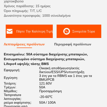
χαρτοκιβώτιο
Χρόνος παράδοσης: 15 ημέρες
Όροι πληρωμής: T/T, L/C
Δυνατότητα προσφοράς: 1000 σύνολα/μήνα
Πάρτε Την Καλύτερη Τιμή
Συνομιλία Τώρα
Λεπτομέρειες προϊόντων
Περιγραφή προϊόντων
Επισημαίνω:
50A σύστημα διαχείρισης μπαταριών
,
Ενσωματωμένο σύστημα διαχείρισης μπαταριών
,
Lifepo4 υψηλής τάσης BMS
Οικιακή αποθήκευση/εκτός
Εφαρμογή:
δικτύου/ESS/UPS/υποστήριξη
3 έτη για τα RBMS και 1 έτος για τα
Εγγύηση:
BMU/PCB
Τετάρτη:
121.60V
Τρέχων:
50Α
Μέγεθος:
Προσαρμόσιμη
Tempreture
-20-60℃
λειτουργίας:
ρεύμα εκφόρτισης:
50A / 100A
Προστασία από