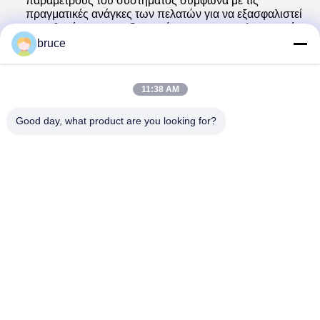
παραμέτρους του συστήματος σύμφωνα με τις
πραγματικές ανάγκες των πελατών για να εξασφαλιστεί
η σταθερότητα, την αξιοπιστία και την αποτελεσματική
λειτουργία του συστήματος.
bruce
Tags:
192V Ενσωματωμένο BMS
11:38 AM
75S Σύστημα διαχείρισης μπαταρίας για ηλεκτρικά οχήματα
Good day, what product are you looking for?
100A 30S BMS
Παρόμοια Προϊόντα