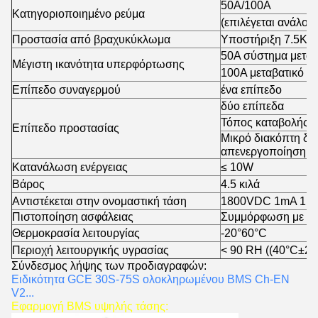
50A/100A
Κατηγοριοποιημένο ρεύμα
(επιλέγεται ανάλογα
Προστασία από βραχυκύκλωμα
Υποστήριξη 7.5KA
50A σύστημα μεταβ
Μέγιστη ικανότητα υπερφόρτωσης
100A μεταβατικό σ
Επίπεδο συναγερμού
ένα επίπεδο
δύο επίπεδα
Τόπος καταβολής/
Επίπεδο προστασίας
Μικρό διακόπτη δι
απενεργοποίηση ι
Κατανάλωση ενέργειας
≤ 10W
Βάρος
4.5 κιλά
Αντιστέκεται στην ονομαστική τάση
1800VDC 1mA 1 λ
Πιστοποίηση ασφάλειας
Συμμόρφωση με τα
Θερμοκρασία λειτουργίας
-20°60°C
Περιοχή λειτουργικής υγρασίας
< 90 RH ((40°C±2°
Σύνδεσμος λήψης των προδιαγραφών:
Ειδικότητα GCE 30S-75S ολοκληρωμένου BMS Ch-EN
V2...
Εφαρμογή BMS υψηλής τάσης: