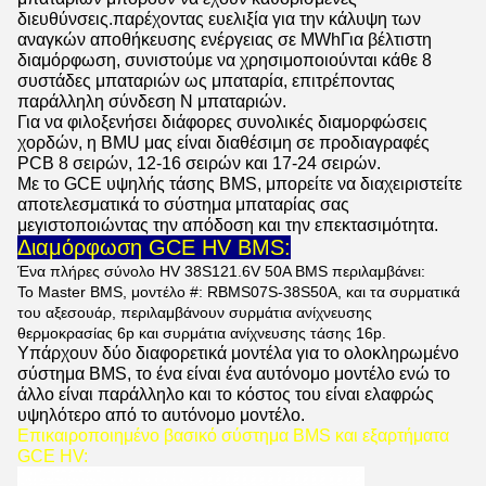
διευθύνσεις.παρέχοντας ευελιξία για την κάλυψη των
αναγκών αποθήκευσης ενέργειας σε MWhΓια βέλτιστη
διαμόρφωση, συνιστούμε να χρησιμοποιούνται κάθε 8
συστάδες μπαταριών ως μπαταρία, επιτρέποντας
παράλληλη σύνδεση N μπαταριών.
Για να φιλοξενήσει διάφορες συνολικές διαμορφώσεις
χορδών, η BMU μας είναι διαθέσιμη σε προδιαγραφές
PCB 8 σειρών, 12-16 σειρών και 17-24 σειρών.
Με το GCE υψηλής τάσης BMS, μπορείτε να διαχειριστείτε
αποτελεσματικά το σύστημα μπαταρίας σας
μεγιστοποιώντας την απόδοση και την επεκτασιμότητα.
Διαμόρφωση GCE HV BMS:
Ένα πλήρες σύνολο HV 38S121.6V 50A BMS περιλαμβάνει:
Το Master BMS, μοντέλο #: RBMS07S-38S50A, και τα συρματικά
του αξεσουάρ, περιλαμβάνουν συρμάτια ανίχνευσης
θερμοκρασίας 6p και συρμάτια ανίχνευσης τάσης 16p.
Υπάρχουν δύο διαφορετικά μοντέλα για το ολοκληρωμένο
σύστημα BMS, το ένα είναι ένα αυτόνομο μοντέλο ενώ το
άλλο είναι παράλληλο και το κόστος του είναι ελαφρώς
υψηλότερο από το αυτόνομο μοντέλο.
Επικαιροποιημένο βασικό σύστημα BMS και εξαρτήματα
GCE HV: