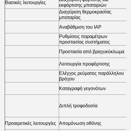
Βασικές λειτουργίες
Υ
εκφόρτισης μπαταριών
Διαχείριση θερμοκρασίας
Υ
μπαταρίας
Αναβάθμιση του IAP
Υ
Ρυθμίσεις παραμέτρων
Υ
προστασίας συστήματος
Προστασία από βραχυκύκλωμα
Υ
Λειτουργία προφόρτισης
Υ
Ελέγχος ρεύματος παράλληλου
Υ
βρόχου
Καταγραφή γεγονότων
Υ
Υ
ε
Διπλή τροφοδοσία
Ε
π
Προαιρετικές λειτουργίες
Απομόνωση οθόνης
Π