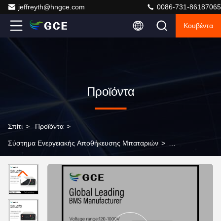
jeffreyth@hngce.com
0086-731-86187065
Κουβέντα
Προϊόντα
Σπίτι
>
Προϊόντα
>
Σύστημα Ενεργειακής Αποθήκευσης Μπαταριών
>
Σύστημα διαχείρισης μπαταριών υψηλής τάσης GCE
190S 125A Master Slave BMS με αναμεταδότη BMS
NMC LTO LFP αποθήκευση ηλιακής ενέργειας