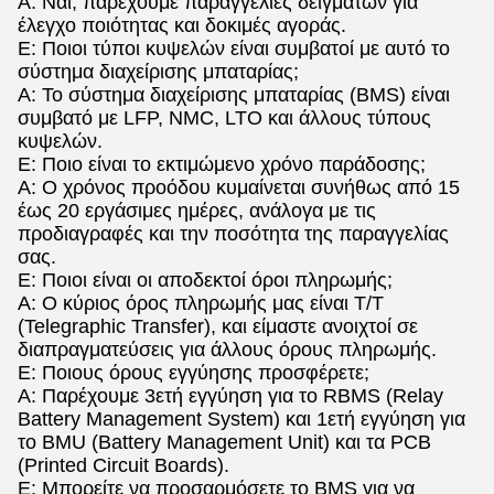
Α: Ναι, παρέχουμε παραγγελίες δειγμάτων για
έλεγχο ποιότητας και δοκιμές αγοράς.
Ε: Ποιοι τύποι κυψελών είναι συμβατοί με αυτό το
σύστημα διαχείρισης μπαταρίας;
Α: Το σύστημα διαχείρισης μπαταρίας (BMS) είναι
συμβατό με LFP, NMC, LTO και άλλους τύπους
κυψελών.
Ε: Ποιο είναι το εκτιμώμενο χρόνο παράδοσης;
Α: Ο χρόνος προόδου κυμαίνεται συνήθως από 15
έως 20 εργάσιμες ημέρες, ανάλογα με τις
προδιαγραφές και την ποσότητα της παραγγελίας
σας.
Ε: Ποιοι είναι οι αποδεκτοί όροι πληρωμής;
Α: Ο κύριος όρος πληρωμής μας είναι T/T
(Telegraphic Transfer), και είμαστε ανοιχτοί σε
διαπραγματεύσεις για άλλους όρους πληρωμής.
Ε: Ποιους όρους εγγύησης προσφέρετε;
Α: Παρέχουμε 3ετή εγγύηση για το RBMS (Relay
Battery Management System) και 1ετή εγγύηση για
το BMU (Battery Management Unit) και τα PCB
(Printed Circuit Boards).
Ε: Μπορείτε να προσαρμόσετε το BMS για να