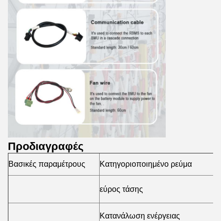
Προδιαγραφές
Βασικές παραμέτρους
Κατηγοριοποιημένο ρεύμα
1
εύρος τάσης
1
Κατανάλωση ενέργειας
≤