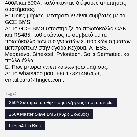
400A και 500A, καλύπτοντας διάφορες απαιτήσεις
συστήματος.
Ε: Ποιες μάρκες μετατροπών είναι συμβατές με το
GCE BMS;
Α: Το GCE BMS υποστηρίζει τα πρωτόκολλα CAN
και RS485, καθιστώντας το συμβατό με τα
πρωτόκολλα των πιο γνωστών εμπορικών σημάτων
μετατροπέων στην αγορά.Κέχουα, ATESS,
Megarevo, Sinexcel, Pylontech, Solis Sermatec, και
πολλά άλλα.
Ε: Πώς μπορώ να επικοινωνήσω μαζί σας;
Α: Το whatsapp μου: +8617321496453,
email:cara@hngce.com.
Tags:
250A Συστημα αποθήκευσης ενέργειας από μπαταρία
250A Master Slave BMS (Κύριο Σκλάβος)
Lifepo4 Lfp Bms