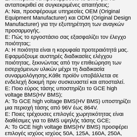
ανταποκριθεί σε συγκεκριμένες απαιτήσεις;
Α: Ναι, προσφέρουμε υπηρεσίες OEM (Original
Equipment Manufacturer) και ODM (Original Design
Manufacturer) για την εξυπηρέτηση των αναγκών
προσαρμογής.
Ε: Πώς το εργοστάσιο σας εξασφαλίζει τον έλεγχο
ποιότητας;
Α: Η ποιότητα είναι η κορυφαία προτεραιότητά μας.
Εφαρμόζουμε αυστηρές διαδικασίες ελέγχου
ποιότητας, ξεκινώντας από την επιθεώρηση των
εισερχόμενων υλικών μέχρι τη διαδικασία
συναρμολόγησης.Κάθε προϊόν υποβάλλεται σε
ενδελεχή δοκιμή πριν συσκευαστεί και αποσταλεί.
Ε: Ποιο εύρος τάσης υποστηρίζει το GCE high
voltage BMS(HV BMS);
Α: Το GCE high voltage BMS(HV BMS) υποστηρίζει
μια περιοχή τάσης από 96V έως 864V.
Ε: Ποιες τρέχουσες επιλογές χωρητικότητας είναι
διαθέσιμες για το BMS υψηλής τάσης GCE;
Α: Το GCE high voltage BMS(HV BMS) προσφέρει
επιλογές ισχύος ισχύος 50A, 125A, 160A, 250A,