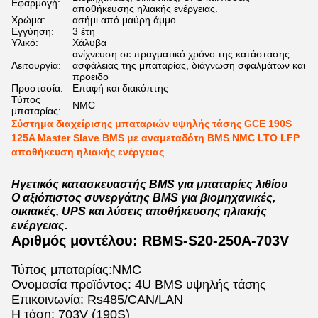
Εφαρμογή:
αποθήκευσης ηλιακής ενέργειας.
Χρώμα:
ασήμι από μαύρη άμμο
Εγγύηση:
3 έτη
Υλικό:
Χάλυβα
ανίχνευση σε πραγματικό χρόνο της κατάστασης
Λειτουργία:
ασφάλειας της μπαταρίας, διάγνωση σφαλμάτων και
προειδο
Προστασία:
Επαφή και διακόπτης
Τύπος
NMC
μπαταρίας:
Σύστημα διαχείρισης μπαταριών υψηλής τάσης GCE 190S
125A Master Slave BMS με αναμεταδότη BMS NMC LTO LFP
αποθήκευση ηλιακής ενέργειας
Ηγετικός κατασκευαστής BMS για μπαταρίες λιθίου
Ο αξιόπιστος συνεργάτης BMS για βιομηχανικές,
οικιακές, UPS και λύσεις αποθήκευσης ηλιακής
ενέργειας.
Αριθμός μοντέλου: RBMS-S20-250A-703V
Τύπος μπαταρίας:NMC
Ονομασία προϊόντος: 4U BMS υψηλής τάσης
Επικοινωνία: Rs485/CAN/LAN
Η τάση: 703V (190S)