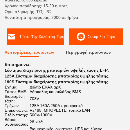
παλέτες, ξύλινο κιβώτιο
Χρόνος παράδοσης: 15-20 ημέρες
Όροι πληρωμής: T/T, L/C
Δυνατότητα προσφοράς: 2000 σετ/μήνα
Πάρτε Την Καλύτερη Τιμή
Συνομιλία Τώρα
Λεπτομέρειες προϊόντων
Περιγραφή προϊόντων
Επισημαίνω:
Σύστημα διαχείρισης μπαταριών υψηλής τάσης LFP
,
125A Σύστημα διαχείρισης μπαταρίας υψηλής τάσης
,
190S Σύστημα διαχείρισης μπαταρίας υψηλής τάσης
Σχήμα:
Δελτίο ΕΚΑΧ αριθ.
Τύπος BMS:
Δάσκαλος και σκλάβος BMS
Διορισμένη
703V
τάση:
Τρέχων:
125A 160A 250A προαιρετικά
Επικοινωνία:
Rs485, ΜΠΟΡΕΣΤΕ, τοπικό LAN
Πεδίο τάσης:
500V-1000V
Βάρος
28 κιλά
συσκευασίας:
Βιομηχανικές, οικιστικές, UPS και λύσεις