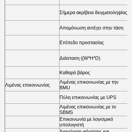
Σήμερα ακρίβεια δειγματοληψίας
1
Απομόνωση αντέχει στην τάση
2
Επίπεδο προστασίας
Δ
Διάσταση ((W*H*D)
4
Καθαρό βάρος
~
Λιμένας επικοινωνίας με την
Λιμένας επικοινωνίας
Μ
BMU
Πύλη επικοινωνίας με UPS
R
Λιμένας επικοινωνίας με το
R
SBMS
Επικοινωνία με λογισμικό
E
υπολογιστή
Διαχείριση φόρτισης και