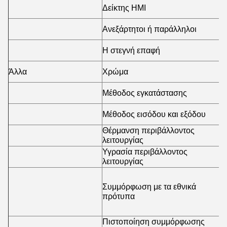
4
Δείκτης HMI
(
Η
Ανεξάρτητοι ή παράλληλοι
α
Μ
Η στεγνή επαφή
(
Άλλα
Χρώμα
R
Κ
Μέθοδος εγκατάστασης
κ
Μέθοδος εισόδου και εξόδου
Μ
Θέρμανση περιβάλλοντος
-
λειτουργίας
Υγρασία περιβάλλοντος
5
λειτουργίας
Ε
ε
Συμμόρφωση με τα εθνικά
γ
πρότυπα
γ
Έ
Πιστοποίηση συμμόρφωσης
Σ