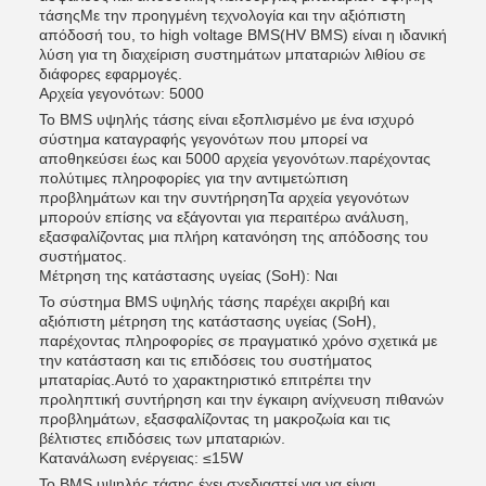
τάσηςΜε την προηγμένη τεχνολογία και την αξιόπιστη
απόδοσή του, το high voltage BMS(HV BMS) είναι η ιδανική
λύση για τη διαχείριση συστημάτων μπαταριών λιθίου σε
διάφορες εφαρμογές.
Αρχεία γεγονότων: 5000
Το BMS υψηλής τάσης είναι εξοπλισμένο με ένα ισχυρό
σύστημα καταγραφής γεγονότων που μπορεί να
αποθηκεύσει έως και 5000 αρχεία γεγονότων.παρέχοντας
πολύτιμες πληροφορίες για την αντιμετώπιση
προβλημάτων και την συντήρησηΤα αρχεία γεγονότων
μπορούν επίσης να εξάγονται για περαιτέρω ανάλυση,
εξασφαλίζοντας μια πλήρη κατανόηση της απόδοσης του
συστήματος.
Μέτρηση της κατάστασης υγείας (SoH): Ναι
Το σύστημα BMS υψηλής τάσης παρέχει ακριβή και
αξιόπιστη μέτρηση της κατάστασης υγείας (SoH),
παρέχοντας πληροφορίες σε πραγματικό χρόνο σχετικά με
την κατάσταση και τις επιδόσεις του συστήματος
μπαταρίας.Αυτό το χαρακτηριστικό επιτρέπει την
προληπτική συντήρηση και την έγκαιρη ανίχνευση πιθανών
προβλημάτων, εξασφαλίζοντας τη μακροζωία και τις
βέλτιστες επιδόσεις των μπαταριών.
Κατανάλωση ενέργειας: ≤15W
Το BMS υψηλής τάσης έχει σχεδιαστεί για να είναι