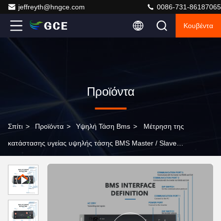
jeffreyth@hngce.com
0086-731-86187065
Κουβέντα
Προϊόντα
Σπίτι
>
Προϊόντα
>
Υψηλή Τάση Bms
>
Μέτρηση της
κατάστασης υγείας υψηλής τάσης BMS Master / Slave
Style για αυξημένη ασφάλεια