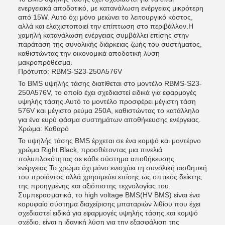
ενεργειακά αποδοτικό, με κατανάλωση ενέργειας μικρότερη
από 15W. Αυτό όχι μόνο μειώνει το λειτουργικό κόστος,
αλλά και ελαχιστοποιεί την επίπτωση στο περιβάλλον.Η
χαμηλή κατανάλωση ενέργειας συμβάλλει επίσης στην
παράταση της συνολικής διάρκειας ζωής του συστήματος,
καθιστώντας την οικονομικά αποδοτική λύση
μακροπρόθεσμα.
Πρότυπο: RBMS-S23-250A576V
Το BMS υψηλής τάσης διατίθεται στο μοντέλο RBMS-S23-
250A576V, το οποίο έχει σχεδιαστεί ειδικά για εφαρμογές
υψηλής τάσης.Αυτό το μοντέλο προσφέρει μέγιστη τάση
576V και μέγιστο ρεύμα 250A, καθιστώντας το κατάλληλο
για ένα ευρύ φάσμα συστημάτων αποθήκευσης ενέργειας.
Χρώμα: Καθαρό
Το υψηλής τάσης BMS έρχεται σε ένα κομψό και μοντέρνο
χρώμα Right Black, προσθέτοντας μια πινελιά
πολυπλοκότητας σε κάθε σύστημα αποθήκευσης
ενέργειας.Το χρώμα όχι μόνο ενισχύει τη συνολική αισθητική
του προϊόντος αλλά χρησιμεύει επίσης ως οπτικός δείκτης
της προηγμένης και αξιόπιστης τεχνολογίας του.
Συμπερασματικά, το high voltage BMS(HV BMS) είναι ένα
κορυφαίο σύστημα διαχείρισης μπαταριών λιθίου που έχει
σχεδιαστεί ειδικά για εφαρμογές υψηλής τάσης.και κομψό
σχέδιο, είναι η ιδανική λύση για την εξασφάλιση της