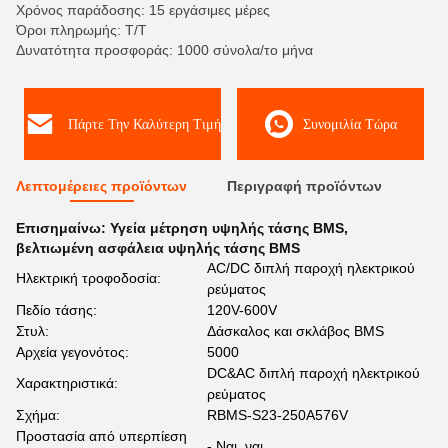
Χρόνος παράδοσης: 15 εργάσιμες μέρες
Όροι πληρωμής: Τ/Τ
Δυνατότητα προσφοράς: 1000 σύνολα/το μήνα
Πάρτε Την Καλύτερη Τιμή
Συνομιλία Τώρα
Λεπτομέρειες προϊόντων
Περιγραφή προϊόντων
Επισημαίνω:
Υγεία μέτρηση υψηλής τάσης BMS
,
βελτιωμένη ασφάλεια υψηλής τάσης BMS
AC/DC διπλή παροχή ηλεκτρικού
Ηλεκτρική τροφοδοσία:
ρεύματος
Πεδίο τάσης:
120V-600V
Στυλ:
Δάσκαλος και σκλάβος BMS
Αρχεία γεγονότος:
5000
DC&AC διπλή παροχή ηλεκτρικού
Χαρακτηριστικά:
ρεύματος
Σχήμα:
RBMS-S23-250A576V
Προστασία από υπερπίεση
- Ναι, ναι.