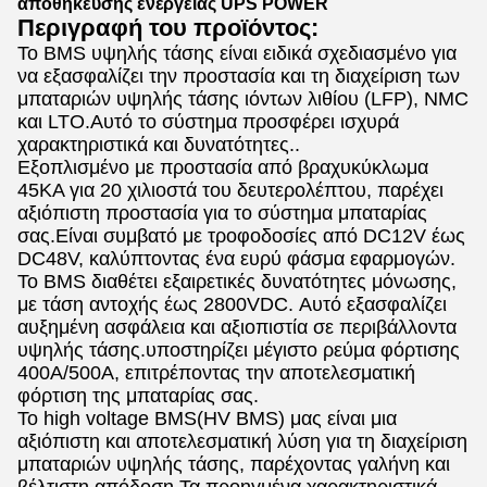
αποθήκευσης ενέργειας UPS POWER
Περιγραφή του προϊόντος:
Το BMS υψηλής τάσης είναι ειδικά σχεδιασμένο για
να εξασφαλίζει την προστασία και τη διαχείριση των
μπαταριών υψηλής τάσης ιόντων λιθίου (LFP), NMC
και LTO.Αυτό το σύστημα προσφέρει ισχυρά
χαρακτηριστικά και δυνατότητες..
Εξοπλισμένο με προστασία από βραχυκύκλωμα
45KA για 20 χιλιοστά του δευτερολέπτου, παρέχει
αξιόπιστη προστασία για το σύστημα μπαταρίας
σας.Είναι συμβατό με τροφοδοσίες από DC12V έως
DC48V, καλύπτοντας ένα ευρύ φάσμα εφαρμογών.
Το BMS διαθέτει εξαιρετικές δυνατότητες μόνωσης,
με τάση αντοχής έως 2800VDC. Αυτό εξασφαλίζει
αυξημένη ασφάλεια και αξιοπιστία σε περιβάλλοντα
υψηλής τάσης.υποστηρίζει μέγιστο ρεύμα φόρτισης
400A/500A, επιτρέποντας την αποτελεσματική
φόρτιση της μπαταρίας σας.
Το high voltage BMS(HV BMS) μας είναι μια
αξιόπιστη και αποτελεσματική λύση για τη διαχείριση
μπαταριών υψηλής τάσης, παρέχοντας γαλήνη και