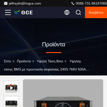
jeffreyth@hngce.com
0086-731-86187065
Κουβέντα
Προϊόντα
Σπίτι
>
Προϊόντα
>
Υψηλή Τάση Bms
>
Υψηλής
τάσης BMS με προστασία ασφαλείας 240S 768V 500A
Λιθιοϊονική μπαταρία BMS για σύστημα αποθήκευσης
ενέργειας