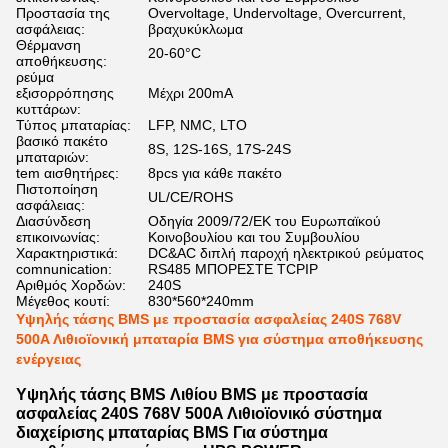
Προστασία της
Overvoltage, Undervoltage, Overcurrent,
ασφάλειας:
βραχυκύκλωμα
Θέρμανση
20-60°C
αποθήκευσης:
ρεύμα
εξισορρόπησης
Μέχρι 200mA
κυττάρων:
Τύπος μπαταρίας:
LFP, NMC, LTO
βασικό πακέτο
8S, 12S-16S, 17S-24S
μπαταριών:
tem αισθητήρες:
8pcs για κάθε πακέτο
Πιστοποίηση
UL/CE/ROHS
ασφάλειας:
Διασύνδεση
Οδηγία 2009/72/ΕΚ του Ευρωπαϊκού
επικοινωνίας:
Κοινοβουλίου και του Συμβουλίου
Χαρακτηριστικά:
DC&AC διπλή παροχή ηλεκτρικού ρεύματος
comnunication:
RS485 ΜΠΟΡΕΣΤΕ TCPIP
Αριθμός Χορδών:
240S
Μέγεθος κουτί:
830*560*240mm
Υψηλής τάσης BMS με προστασία ασφαλείας 240S 768V
500A Λιθιοϊονική μπαταρία BMS για σύστημα αποθήκευσης
ενέργειας
Υψηλής τάσης BMS Λιθίου BMS με προστασία
ασφαλείας 240S 768V 500A Λιθιοϊονικό σύστημα
διαχείρισης μπαταρίας BMS Για σύστημα