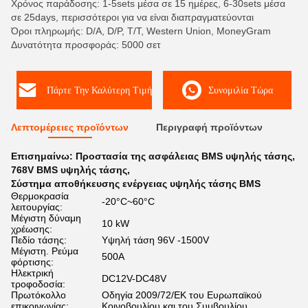
Χρόνος παράδοσης: 1-5sets μέσα σε 15 ημέρες, 6-30sets μέσα
σε 25days, περισσότεροι για να είναι διαπραγματεύονται
Όροι πληρωμής: D/A, D/P, T/T, Western Union, MoneyGram
Δυνατότητα προσφοράς: 5000 σετ
Πάρτε Την Καλύτερη Τιμή
Συνομιλία Τώρα
Λεπτομέρειες προϊόντων
Περιγραφή προϊόντων
Επισημαίνω:
Προστασία της ασφάλειας BMS υψηλής τάσης
,
768V BMS υψηλής τάσης
,
Σύστημα αποθήκευσης ενέργειας υψηλής τάσης BMS
Θερμοκρασία
-20°C~60°C
λειτουργίας:
Μέγιστη δύναμη
10 kW
χρέωσης:
Πεδίο τάσης:
Υψηλή τάση 96V -1500V
Μέγιστη. Ρεύμα
500A
φόρτισης:
Ηλεκτρική
DC12V-DC48V
τροφοδοσία:
Πρωτόκολλο
Οδηγία 2009/72/ΕΚ του Ευρωπαϊκού
επικοινωνίας:
Κοινοβουλίου και του Συμβουλίου