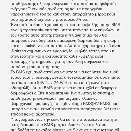
αποθήκευσης ηλιακής ενέργειας,και συστήματα εφεδρικής
ενέργειαςΟ ισχυρός σχεδιασμός και τα προηγμένα
χαρακτηριστικά του το καθιστούν απαραίτητο μέρος κάθε
συστήματος διαχείρισης μπαταρίας λιθίου.
Ένα από τα βασικά χαρακτηριστικά του υψηλής τάσης BMS
είναι η προστασία από την υπερεμπόνηση των κυψελών.με
τον τρόπο αυτό αποτρέπεται η πιθανή ζημιά που θα
μπορούσε να οδηγήσει σε μειωμένη διάρκεια ζωής ή ακόμη
και σε επικίνδυνες καταστάσειςΑυτό το χαρακτηριστικό είναι
ιδιαίτερα σημαντικό σε εφαρμογές υψηλής τάσης όπου η
σταθερότητα και η ακεραιότητα κάθε κυψέλης είναι
πρωταρχικής σημασίας για τη συνολική ασφάλεια και
απόδοση του συστήματος.
Το BMS έχει σχεδιαστεί για να μπορεί να καλύπτει ένα ευρύ
εύρος τάσης, λειτουργώντας αποτελεσματικά σε συστήματα
με τάσεις από 96V έως 240V.Η ευρεία αυτή ικανότητα
εξασφαλίζει ότι το BMS μπορεί να αναπτυχθεί σε διάφορες
διαμορφώσεις.Είτε πρόκειται για ένα συμπαγές σύστημα
αποθήκευσης ενέργειας ή μια μεγάλης κλίμακας
βιομηχανική εφαρμογή, το high voltage BMS(HV BMS) μας
μπορεί να ενσωματωθεί απρόσκοπτα,παρέχοντας βέλτιστες
επιδόσεις και αξιοπιστία.
Υπογραμμίζοντας την ευκολία και την αποτελεσματικότητα,
ο σχεδιασμός του BMS μας ακολουθεί ένα στυλ που
συνδυάζει τις μονάδες Master και Slave σε ένα σύστημα All