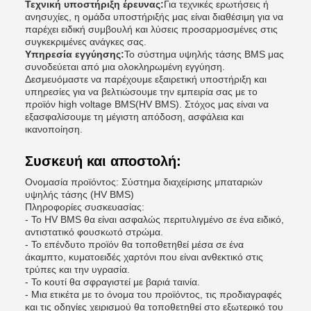
Τεχνική υποστήριξη έρευνας:
Για τεχνικές ερωτήσεις ή
ανησυχίες, η ομάδα υποστήριξής μας είναι διαθέσιμη για να
παρέχει ειδική συμβουλή και λύσεις προσαρμοσμένες στις
συγκεκριμένες ανάγκες σας.
Υπηρεσία εγγύησης:
Το σύστημα υψηλής τάσης BMS μας
συνοδεύεται από μια ολοκληρωμένη εγγύηση.
Δεσμευόμαστε να παρέχουμε εξαιρετική υποστήριξη και
υπηρεσίες για να βελτιώσουμε την εμπειρία σας με το
προϊόν high voltage BMS(HV BMS). Στόχος μας είναι να
εξασφαλίσουμε τη μέγιστη απόδοση, ασφάλεια και
ικανοποίηση.
Συσκευή και αποστολή:
Ονομασία προϊόντος: Σύστημα διαχείρισης μπαταριών
υψηλής τάσης (HV BMS)
Πληροφορίες συσκευασίας:
- Το HV BMS θα είναι ασφαλώς περιτυλιγμένο σε ένα ειδικό,
αντιστατικό φουσκωτό στρώμα.
- Το επένδυτο προϊόν θα τοποθετηθεί μέσα σε ένα
άκαμπτο, κυματοειδές χαρτόνι που είναι ανθεκτικό στις
τρύπες και την υγρασία.
- Το κουτί θα σφραγιστεί με βαριά ταινία.
- Μια ετικέτα με το όνομα του προϊόντος, τις προδιαγραφές
και τις οδηγίες χειρισμού θα τοποθετηθεί στο εξωτερικό του