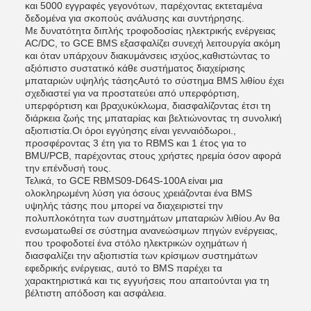
και 5000 εγγραφές γεγονότων, παρέχοντας εκτεταμένα
δεδομένα για σκοπούς ανάλυσης και συντήρησης.
Με δυνατότητα διπλής τροφοδοσίας ηλεκτρικής ενέργειας
AC/DC, το GCE BMS εξασφαλίζει συνεχή λειτουργία ακόμη
και όταν υπάρχουν διακυμάνσεις ισχύος,καθιστώντας το
αξιόπιστο συστατικό κάθε συστήματος διαχείρισης
μπαταριών υψηλής τάσηςΑυτό το σύστημα BMS λιθίου έχει
σχεδιαστεί για να προστατεύει από υπερφόρτιση,
υπερφόρτιση και βραχυκύκλωμα, διασφαλίζοντας έτσι τη
διάρκεια ζωής της μπαταρίας και βελτιώνοντας τη συνολική
αξιοπιστία.Οι όροι εγγύησης είναι γενναιόδωροι.,
προσφέροντας 3 έτη για το RBMS και 1 έτος για το
BMU/PCB, παρέχοντας στους χρήστες ηρεμία όσον αφορά
την επένδυσή τους.
Τελικά, το GCE RBMS09-D64S-100A είναι μια
ολοκληρωμένη λύση για όσους χρειάζονται ένα BMS
υψηλής τάσης που μπορεί να διαχειριστεί την
πολυπλοκότητα των συστημάτων μπαταριών λιθίου.Αν θα
ενσωματωθεί σε σύστημα ανανεώσιμων πηγών ενέργειας,
που τροφοδοτεί ένα στόλο ηλεκτρικών οχημάτων ή
διασφαλίζει την αξιοπιστία των κρίσιμων συστημάτων
εφεδρικής ενέργειας, αυτό το BMS παρέχει τα
χαρακτηριστικά και τις εγγυήσεις που απαιτούνται για τη
βέλτιστη απόδοση και ασφάλεια.