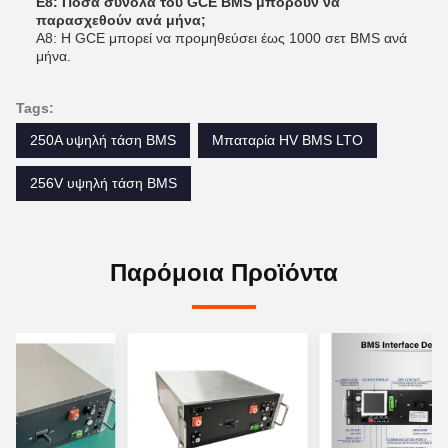
Ε8: Πόσα σύνολα του GCE BMS μπορούν να
παρασχεθούν ανά μήνα;
Α8: Η GCE μπορεί να προμηθεύσει έως 1000 σετ BMS ανά
μήνα.
Tags:
250A υψηλή τάση BMS
Μπαταρία HV BMS LTO
256V υψηλή τάση BMS
Παρόμοια Προϊόντα