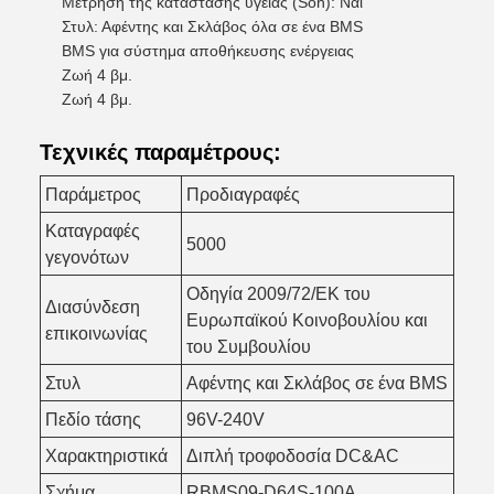
Μέτρηση της κατάστασης υγείας (Soh): Ναι
Στυλ: Αφέντης και Σκλάβος όλα σε ένα BMS
BMS για σύστημα αποθήκευσης ενέργειας
Ζωή 4 βμ.
Ζωή 4 βμ.
Τεχνικές παραμέτρους:
Παράμετρος
Προδιαγραφές
Καταγραφές
5000
γεγονότων
Οδηγία 2009/72/ΕΚ του
Διασύνδεση
Ευρωπαϊκού Κοινοβουλίου και
επικοινωνίας
του Συμβουλίου
Στυλ
Αφέντης και Σκλάβος σε ένα BMS
Πεδίο τάσης
96V-240V
Χαρακτηριστικά
Διπλή τροφοδοσία DC&AC
Σχήμα
RBMS09-D64S-100A