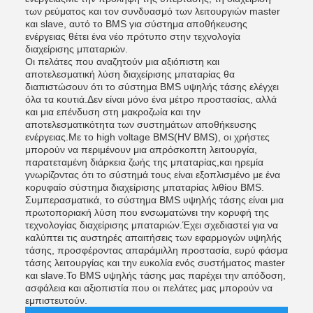
των ρεύματος και τον συνδυασμό των λειτουργιών master
και slave, αυτό το BMS για σύστημα αποθήκευσης
ενέργειας θέτει ένα νέο πρότυπο στην τεχνολογία
διαχείρισης μπαταριών.
Οι πελάτες που αναζητούν μια αξιόπιστη και
αποτελεσματική λύση διαχείρισης μπαταρίας θα
διαπιστώσουν ότι το σύστημα BMS υψηλής τάσης ελέγχει
όλα τα κουτιά.Δεν είναι μόνο ένα μέτρο προστασίας, αλλά
και μια επένδυση στη μακροζωία και την
αποτελεσματικότητα των συστημάτων αποθήκευσης
ενέργειας.Με το high voltage BMS(HV BMS), οι χρήστες
μπορούν να περιμένουν μια απρόσκοπτη λειτουργία,
παρατεταμένη διάρκεια ζωής της μπαταρίας,και ηρεμία
γνωρίζοντας ότι το σύστημά τους είναι εξοπλισμένο με ένα
κορυφαίο σύστημα διαχείρισης μπαταρίας λιθίου BMS.
Συμπερασματικά, το σύστημα BMS υψηλής τάσης είναι μια
πρωτοποριακή λύση που ενσωματώνει την κορυφή της
τεχνολογίας διαχείρισης μπαταριών.Έχει σχεδιαστεί για να
καλύπτει τις αυστηρές απαιτήσεις των εφαρμογών υψηλής
τάσης, προσφέροντας απαράμιλλη προστασία, ευρύ φάσμα
τάσης λειτουργίας και την ευκολία ενός συστήματος master
και slave.Το BMS υψηλής τάσης μας παρέχει την απόδοση,
ασφάλεια και αξιοπιστία που οι πελάτες μας μπορούν να
εμπιστευτούν.