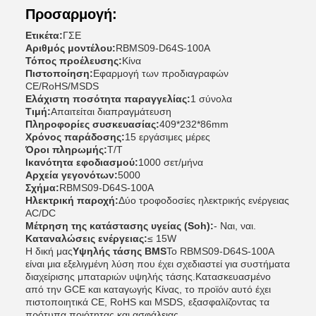
Προσαρμογή:
Ετικέτα:
ΓΣΕ
Αριθμός μοντέλου:
RBMS09-D64S-100A
Τόπος προέλευσης:
Κίνα
Πιστοποίηση:
Εφαρμογή των προδιαγραφών
CE/RoHS/MSDS
Ελάχιστη ποσότητα παραγγελίας:
1 σύνολα
Τιμή:
Απαιτείται διαπραγμάτευση
Πληροφορίες συσκευασίας:
409*232*86mm
Χρόνος παράδοσης:
15 εργάσιμες μέρες
Όροι πληρωμής:
Τ/Τ
Ικανότητα εφοδιασμού:
1000 σετ/μήνα
Αρχεία γεγονότων:
5000
Σχήμα:
RBMS09-D64S-100A
Ηλεκτρική παροχή:
Δύο τροφοδοσίες ηλεκτρικής ενέργειας
AC/DC
Μέτρηση της κατάστασης υγείας (Soh):
- Ναι, ναι.
Καταναλώσεις ενέργειας:
≤ 15W
Η δική μας
Υψηλής τάσης BMS
Το RBMS09-D64S-100A
είναι μια εξελιγμένη λύση που έχει σχεδιαστεί για συστήματα
διαχείρισης μπαταριών υψηλής τάσης.Κατασκευασμένο
από την GCE και καταγωγής Κίνας, το προϊόν αυτό έχει
πιστοποιητικά CE, RoHS και MSDS, εξασφαλίζοντας τα
πρότυπα ποιότητας και ασφάλειας.