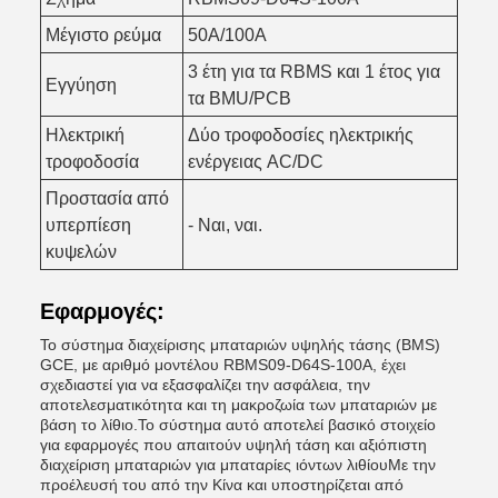
Μέγιστο ρεύμα
50A/100A
3 έτη για τα RBMS και 1 έτος για
Εγγύηση
τα BMU/PCB
Ηλεκτρική
Δύο τροφοδοσίες ηλεκτρικής
τροφοδοσία
ενέργειας AC/DC
Προστασία από
υπερπίεση
- Ναι, ναι.
κυψελών
Εφαρμογές:
Το σύστημα διαχείρισης μπαταριών υψηλής τάσης (BMS)
GCE, με αριθμό μοντέλου RBMS09-D64S-100A, έχει
σχεδιαστεί για να εξασφαλίζει την ασφάλεια, την
αποτελεσματικότητα και τη μακροζωία των μπαταριών με
βάση το λίθιο.Το σύστημα αυτό αποτελεί βασικό στοιχείο
για εφαρμογές που απαιτούν υψηλή τάση και αξιόπιστη
διαχείριση μπαταριών για μπαταρίες ιόντων λιθίουΜε την
προέλευσή του από την Κίνα και υποστηρίζεται από