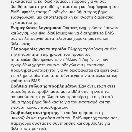
εγκατάστασης και διαδικτυακούς πόρους για να σας
βοηθήσουμε στην ορθή εγκατάσταση και διαμόρφωση του
BMS υψηλής τάσης.Οι οδηγίες μας βήμα προς βήμα
εξασφαλίζουν μια αποτελεσματική και σωστή διαδικασία
εγκατάστασης.
Ενημερώσεις λογισμικού:
Τακτικές ενημερώσεις firmware
και λογισμικού είναι διαθέσιμες για να διατηρείτε το BMS
σας σε λειτουργία με τα τελευταία χαρακτηριστικά και
βελτιώσεις.
Πληροφορίες για το προϊόν:
Πλήρης πρόσβαση σε όλη
την απαραίτητη τεκμηρίωση του προϊόντος,
συμπεριλαμβανομένων των φύλλων δεδομένων, των
εγχειριδίων χρήστη και των οδηγών αντιμετώπισης
προβλημάτων,παρέχεται για να διασφαλιστεί ότι έχετε όλες
τις πληροφορίες που απαιτούνται για την αποτελεσματική
χρήση του BMS.
Βοήθεια επίλυσης προβλημάτων:
Εάν αντιμετωπίσετε
οποιαδήποτε προβλήματα με το BMS σας, η ενότητα
αντιμετώπισης προβλημάτων προσφέρει μια σειρά από
βήμα προς βήμα διαδικασίες για τον εντοπισμό και την
επίλυση κοινών προβλημάτων.
Συμβουλές συντήρησης:
Για να διατηρήσουμε τη
μακροζωία και την αξιοπιστία του BMS υψηλής τάσης σας,
παρέχουμε συστάσεις συντήρησης και συμβουλές για
βέλτιστες πρακτικές.