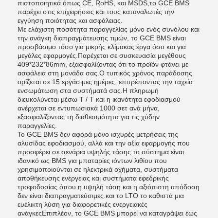
πιστοποιητικά όπως CE, RoHS, και MSDS,το GCE BMS
παρέχει στις επιχειρήσεις και τους καταναλωτές την
εγγύηση ποιότητας και ασφάλειας.
Με ελάχιστη ποσότητα παραγγελίας μόνο ενός συνόλου και
την ανάγκη διαπραγμάτευσης τιμών, το GCE BMS είναι
προσβάσιμο τόσο για μικρής κλίμακας έργα όσο και για
μεγάλες εφαρμογές.Παρέχεται σε συσκευασία μεγέθους
409*232*86mm, εξασφαλίζοντας ότι το προϊόν φτάνει με
ασφάλεια στη μονάδα σας.Ο τυπικός χρόνος παράδοσης
ορίζεται σε 15 εργάσιμες ημέρες, επιτρέποντας την ταχεία
ενσωμάτωση στα συστήματά σας.Η πληρωμή
διευκολύνεται μέσω T / T και η ικανότητα εφοδιασμού
ανέρχεται σε εντυπωσιακά 1000 σετ ανά μήνα,
εξασφαλίζοντας τη διαθεσιμότητα για τις χύδην
παραγγελίες.
Το GCE BMS δεν αφορά μόνο ισχυρές μετρήσεις της
αλυσίδας εφοδιασμού, αλλά και την αξία εφαρμογής που
προσφέρει σε σενάρια υψηλής τάσης.το σύστημα είναι
ιδανικό ως BMS για μπαταρίες ιόντων λιθίου που
χρησιμοποιούνται σε ηλεκτρικά οχήματα, συστήματα
αποθήκευσης ενέργειας και συστήματα εφεδρικής
τροφοδοσίας όπου η υψηλή τάση και η αξιόπιστη απόδοση
δεν είναι διαπραγματεύσιμες.και το LTO το καθιστά μια
ευέλικτη λύση για διαφορετικές ενεργειακές
ανάγκεςΕπιπλέον, το GCE BMS μπορεί να καταγράψει έως