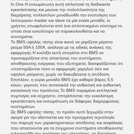
In One.Η ενσωμάτωση αυτή απλοποιεί τη διαδικασία
εγκατάστασης και μειώνει την πολυπλοκότητα της
διαχείρισης πολλαπλών μονάδωνΜε την ενοποίηση των
λειτουργιών master και slave σε μία ενιαία μονάδα, οι
χρήστες επωφελούνται από ένα απλοποιημένο σύστημα το
οποίο είναι ευκολότερο να παρακολουθείται και να
συντηρείται.
Το BMS υψηλής τάσης είναι ικανό να χειρίζεται μέγιστο
ρεύμα 50A ή 100A, ανάλογα με τις ειδικές ανάγκες της
εφαρμογής.Η ευελιξία αυτή επιτρέπει στο BMS να
προσαρμόζεται στις απαιτήσεις του συστήματος
αποθήκευσης ενέργειας που εξυπηρετεί, διασφαλίζοντας ότι
υποστηρίζονται τόσο οι εφαρμογές χαμηλού όσο και
υψηλού ρεύματος χωρίς να διακυβεύεται η απόδοση.
Επιπλέον, η κύρια μονάδα BMS έχει καθαρό βάρος 5,5
κιλών, γεγονός που αντανακλά την ανθεκτική και ανθεκτική
κατασκευή του προϊόντος.Το BMS παραμένει εκπληκτικά
συμπαγές και εύχρηστο, επιτρέποντας την ευκολότερη
εγκατάσταση και ενσωμάτωση σε διάφορες διαμορφώσεις
συστημάτων.
Ως BMS υψηλής τάσης, το προϊόν αυτό ξεχωρίζει στην
αγορά για την αξιοπιστία και την προηγμένη τεχνολογία
του.παροχή των χαρακτηριστικών απόδοσης και ασφάλειας
που απαιτούνται για τα σύγχρονα συστήματα αποθήκευσης
ενέργειαςΜε την πρόληψη της υπερτάσης, τη διαχείριση