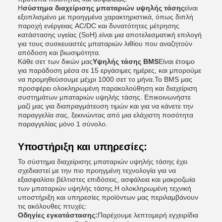
Η
σύστημα διαχείρισης μπαταριών υψηλής τάσης
είναι
εξοπλισμένο με προηγμένα χαρακτηριστικά, όπως διπλή
παροχή ενέργειας AC/DC και δυνατότητες μέτρησης
κατάστασης υγείας (SoH).είναι μια αποτελεσματική επιλογή
για τους συσκευαστές μπαταριών λιθίου που αναζητούν
απόδοση και βιωσιμότητα.
Κάθε σετ των δικών μας
Υψηλής τάσης BMS
Είναι έτοιμο
για παράδοση μέσα σε 15 εργάσιμες ημέρες, και μπορούμε
να προμηθεύσουμε μέχρι 1000 σετ το μήνα.Το BMS μας
προσφέρει ολοκληρωμένη παρακολούθηση και διαχείριση
συστημάτων μπαταριών υψηλής τάσης. Επικοινωνήστε
μαζί μας για διαπραγμάτευση τιμών και για να κάνετε την
παραγγελία σας, ξεκινώντας από μια ελάχιστη ποσότητα
παραγγελίας μόνο 1 σύνολο.
Υποστήριξη και υπηρεσίες:
Το σύστημα διαχείρισης μπαταριών υψηλής τάσης έχει
σχεδιαστεί με την πιο προηγμένη τεχνολογία για να
εξασφαλίσει βέλτιστες επιδόσεις, ασφάλεια και μακροζωία
των μπαταριών υψηλής τάσης.Η ολοκληρωμένη τεχνική
υποστήριξη και υπηρεσίες προϊόντων μας περιλαμβάνουν
τις ακόλουθες πτυχές:
Οδηγίες εγκατάστασης:
Παρέχουμε λεπτομερή εγχειρίδια