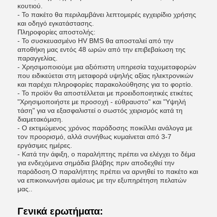
κουτιού.
- Το πακέτο θα περιλαμβάνει λεπτομερές εγχειρίδιο χρήσης
και οδηγό εγκατάστασης.
Πληροφορίες αποστολής:
- Το συσκευασμένο HV BMS θα αποσταλεί από την
αποθήκη μας εντός 48 ωρών από την επιβεβαίωση της
παραγγελίας.
- Χρησιμοποιούμε μια αξιόπιστη υπηρεσία ταχυμεταφορών
που ειδικεύεται στη μεταφορά υψηλής αξίας ηλεκτρονικών
και παρέχει πληροφορίες παρακολούθησης για το φορτίο.
- Το προϊόν θα αποστέλλεται με προειδοποιητικές ετικέτες
"Χρησιμοποιήστε με προσοχή - εύθραυστο" και "Υψηλή
τάση" για να εξασφαλιστεί ο σωστός χειρισμός κατά τη
διαμετακόμιση.
- Ο εκτιμώμενος χρόνος παράδοσης ποικίλλει ανάλογα με
τον προορισμό, αλλά συνήθως κυμαίνεται από 3-7
εργάσιμες ημέρες.
- Κατά την άφιξη, ο παραλήπτης πρέπει να ελέγχει το δέμα
για ενδεχόμενα σημάδια βλάβης πριν αποδεχθεί την
παράδοση.Ο παραλήπτης πρέπει να αρνηθεί το πακέτο και
να επικοινωνήσει αμέσως με την εξυπηρέτηση πελατών
μας..
Γενικά ερωτήματα: