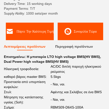
Delivery Time: 15 working days
Payment Terms: T/T
Supply Ability: 1000 sets/per month
Πάρτε Την Καλύτερη Τιμή
Συνομιλία Τώρα
Λεπτομέρειες προϊόντων
Περιγραφή προϊόντων
Επισημαίνω:
Η μπαταρία LTO high voltage BMS(HV BMS)
,
Dual Power high voltage BMS(HV BMS)
AC/DC διπλή παροχή ηλεκτρικού
Ηλεκτρική τροφοδοσία:
ρεύματος
καθαρό βάρος master BMS:
5.5kgs
Προστασία από υπερπίεση
- Ναι, ναι.
κυψελών:
Στυλ:
Αφέντης και Σκλάβος σε ένα BMS
Μέτρηση της κατάστασης
- Ναι, ναι.
υγείας (Soh):
Σχήμα:
RBMS09-D64S-100A