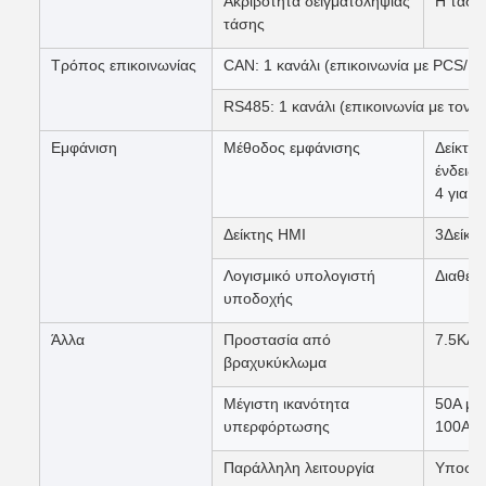
Ακριβότητα δειγματοληψίας
Η τάση
τάσης
Τρόπος επικοινωνίας
CAN: 1 κανάλι (επικοινωνία με PCS/U
RS485: 1 κανάλι (επικοινωνία με τον
Εμφάνιση
Μέθοδος εμφάνισης
Δείκτη
ένδειξη
4 για έ
Δείκτης HMI
3Δείκτη
Λογισμικό υπολογιστή
Διαθέσ
υποδοχής
Άλλα
Προστασία από
7.5KA 
βραχυκύκλωμα
Μέγιστη ικανότητα
50A με
υπερφόρτωσης
100A μ
Παράλληλη λειτουργία
Υποστή