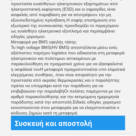
προστασία ευαίσθητων ηλεκτρονικών εξαρτημάτων από
ηλεκτροστατική εκφόρτιση (ESD).και οι σφραγίδες είναι
ασφαλείς από παραβίαση για να αποτρέψουν την μη
εξουσιοδοτημένη πρόσβαση.Η σαφής επισήμανση στο
εξωτερικό της συσκευασίας προσδιορίζει το περιεχόμενο
ως ευαίσθητο ηλεκτρονικό εξοπλισμό και περιλαμβάνει
οδηγίες χειρισμού.
Μεταφορά για BMS υψηλής τάσης:
Το high voltage BMS(HV BMS) αποστέλλεται μέσω ενός
αξιόπιστου παρόχου logistics που ειδικεύεται στη μεταφορά
ηλεκτρονικών και πολύτιμων αντικειμένων.με
παρακολούθηση σε πραγματικό χρόνο για να εξασφαλιστεί
η ασφάλειά τουΗ μεταφορά πραγματοποιείται υπό κλιματικά
ελεγχόμενες συνθήκες, όταν είναι απαραίτητο για την
προστασία από ακραίες θερμοκρασίες.και ο παραλήπτης
πρέπει να υπογράψει κατά την παράδοση για να
επιβεβαιώσει την παραλαβήΟι πελάτες παρέχονται με τον
αριθμό παρακολούθησης και την εκτιμώμενη ημερομηνία
παράδοσης κατά την αποστολή.Ειδικές οδηγίες χειρισμού
κοινοποιούνται στον μεταφορέα για να ελαχιστοποιείται ο
κίνδυνος ζημιών κατά τη μεταφορά.
Συσκευή και αποστολή