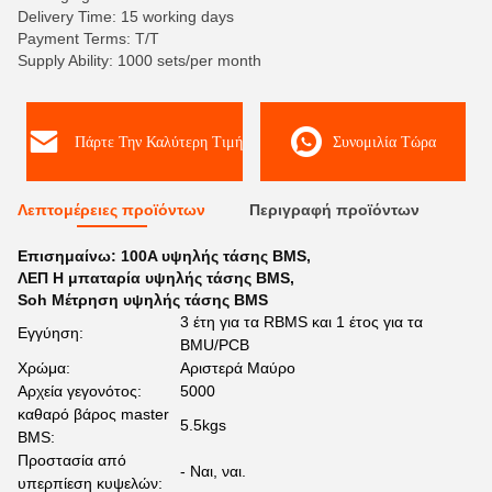
Delivery Time: 15 working days
Payment Terms: T/T
Supply Ability: 1000 sets/per month
Πάρτε Την Καλύτερη Τιμή
Συνομιλία Τώρα
Λεπτομέρειες προϊόντων
Περιγραφή προϊόντων
Επισημαίνω:
100A υψηλής τάσης BMS
,
ΛΕΠ Η μπαταρία υψηλής τάσης BMS
,
Soh Μέτρηση υψηλής τάσης BMS
3 έτη για τα RBMS και 1 έτος για τα
Εγγύηση:
BMU/PCB
Χρώμα:
Αριστερά Μαύρο
Αρχεία γεγονότος:
5000
καθαρό βάρος master
5.5kgs
BMS:
Προστασία από
- Ναι, ναι.
υπερπίεση κυψελών: