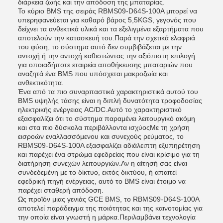
διάρκεια ζωής και την απόδοση της μπαταρίας.
Το κύριο BMS της σειράς RBMS09-D64S-100A μπορεί να
υπερηφανεύεται για καθαρό βάρος 5,5KGS, γεγονός που
δείχνει τα ανθεκτικά υλικά και τα εξελιγμένα εξαρτήματα που
αποτελούν την κατασκευή του.Παρά την σχετικά ελαφριά
του φύση, το σύστημα αυτό δεν συμβιβάζεται με την
αντοχή ή την αντοχή.καθιστώντας την αξιόπιστη επιλογή
για οποιαδήποτε εταιρεία αποθήκευσης μπαταριών που
αναζητά ένα BMS που υπόσχεται μακροζωία και
ανθεκτικότητα.
Ένα από τα πιο συναρπαστικά χαρακτηριστικά αυτού του
BMS υψηλής τάσης είναι η διπλή δυνατότητα τροφοδοσίας
ηλεκτρικής ενέργειας AC/DC.Αυτό το χαρακτηριστικό
εξασφαλίζει ότι το σύστημα παραμένει λειτουργικό ακόμη
και στα πιο δύσκολα περιβάλλοντα ισχύοςΜε τη χρήση
εισροών εναλλασσόμενου και συνεχούς ρεύματος, το
RBMS09-D64S-100A εξασφαλίζει αδιάλειπτη εξυπηρέτηση
και παρέχει ένα στρώμα εφεδρείας που είναι κρίσιμο για τη
διατήρηση συνεχών λειτουργιών.Αν η αίτησή σας είναι
συνδεδεμένη με το δίκτυο, εκτός δικτύου, ή απαιτεί
εφεδρική πηγή ενέργειας, αυτό το BMS είναι έτοιμο να
παρέχει σταθερή απόδοση.
Ως προϊόν μιας γενιάς GCE BMS, το RBMS09-D64S-100A
αποτελεί παράδειγμα της ποιότητας και της καινοτομίας για
την οποία είναι γνωστή η μάρκα.Περιλαμβάνει τεχνολογία