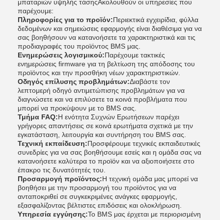
μπαταριών υψηλής τάσηςΑκολουθούν οι υπηρεσίες που
παρέχουμε:
Πληροφορίες για το προϊόν:
Περιεκτικά εγχειρίδια, φύλλα
δεδομένων και σημειώσεις εφαρμογής είναι διαθέσιμα για να
σας βοηθήσουν να κατανοήσετε τα χαρακτηριστικά και τις
προδιαγραφές του προϊόντος BMS μας.
Ενημερώσεις λογισμικού:
Παρέχουμε τακτικές
ενημερώσεις firmware για τη βελτίωση της απόδοσης του
προϊόντος και την προσθήκη νέων χαρακτηριστικών.
Οδηγός επίλυσης προβλημάτων:
Διαβάστε τον
λεπτομερή οδηγό αντιμετώπισης προβλημάτων για να
διαγνώσετε και να επιλύσετε τα κοινά προβλήματα που
μπορεί να προκύψουν με το BMS σας.
Τμήμα FAQ:
Η ενότητα Συχνών Ερωτήσεων παρέχει
γρήγορες απαντήσεις σε κοινά ερωτήματα σχετικά με την
εγκατάσταση, λειτουργία και συντήρηση του BMS σας.
Τεχνική εκπαίδευση:
Προσφέρουμε τεχνικές εκπαιδευτικές
συνεδρίες για να σας βοηθήσουμε εσείς και η ομάδα σας να
κατανοήσετε καλύτερα το προϊόν και να αξιοποιήσετε στο
έπακρο τις δυνατότητές του.
Προσαρμογή προϊόντος:
Η τεχνική ομάδα μας μπορεί να
βοηθήσει με την προσαρμογή του προϊόντος για να
ανταποκριθεί σε συγκεκριμένες ανάγκες εφαρμογής,
εξασφαλίζοντας βέλτιστες επιδόσεις και ολοκλήρωση.
Υπηρεσία εγγύησης:
Το BMS μας έρχεται με περιορισμένη