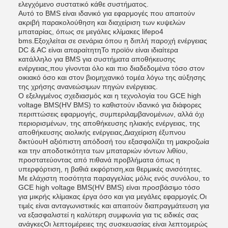
ελεγχόμενο συστατικό κάθε συστήματος.
Αυτό το BMS είναι ιδανικό για εφαρμογές που απαιτούν
ακριβή παρακολούθηση και διαχείριση των κυψελών
μπαταρίας, όπως σε μεγάλες κλίμακες lifepo4
bms.Εξοχλείται σε σενάρια όπου η διπλή παροχή ενέργειας
DC & AC είναι απαραίτητηΤο προϊόν είναι ιδιαίτερα
κατάλληλο για BMS για συστήματα αποθήκευσης
ενέργειας,που γίνονται όλο και πιο διαδεδομένα τόσο στον
οικιακό όσο και στον βιομηχανικό τομέα λόγω της αύξησης
της χρήσης ανανεώσιμων πηγών ενέργειας.
Ο εξελιγμένος σχεδιασμός και η τεχνολογία του GCE high
voltage BMS(HV BMS) το καθιστούν ιδανικό για διάφορες
περιπτώσεις εφαρμογής, συμπεριλαμβανομένων, αλλά όχι
περιορισμένων, της αποθήκευσης ηλιακής ενέργειας, της
αποθήκευσης αιολικής ενέργειας,Διαχείριση έξυπνου
δικτύουΗ αξιόπιστη απόδοσή του εξασφαλίζει τη μακροζωία
και την αποδοτικότητα των μπαταριών ιόντων λιθίου,
προστατεύοντας από πιθανά προβλήματα όπως η
υπερφόρτιση, η βαθιά εκφόρτιση,και θερμικές ανισότητες.
Με ελάχιστη ποσότητα παραγγελίας μόλις ενός συνόλου, το
GCE high voltage BMS(HV BMS) είναι προσβάσιμο τόσο
για μικρής κλίμακας έργα όσο και για μεγάλες εφαρμογές.Οι
τιμές είναι ανταγωνιστικές και απαιτούν διαπραγμάτευση για
να εξασφαλιστεί η καλύτερη συμφωνία για τις ειδικές σας
ανάγκεςΟι λεπτομέρειες της συσκευασίας είναι λεπτομερώς