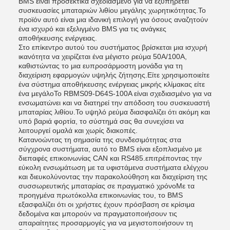
BMS είναι προσεκτικά σχεδιασμένο για να εξυπηρετεί
συσκευασίες μπαταριών λιθίου μεγάλης χωρητικότητας.Το
προϊόν αυτό είναι μια ιδανική επιλογή για όσους αναζητούν
ένα ισχυρό και εξελιγμένο BMS για τις ανάγκες
αποθήκευσης ενέργειας.
Στο επίκεντρο αυτού του συστήματος βρίσκεται μια ισχυρή
ικανότητα να χειρίζεται ένα μέγιστο ρεύμα 50A/100A,
καθιστώντας το μια ευπροσάρμοστη μονάδα για τη
διαχείριση εφαρμογών υψηλής ζήτησης.Είτε χρησιμοποιείτε
ένα σύστημα αποθήκευσης ενέργειας μικρής κλίμακας είτε
ένα μεγάλοΤο RBMS09-D64S-100A είναι σχεδιασμένο για να
ενσωματώνει και να διατηρεί την απόδοση του συσκευαστή
μπαταρίας λιθίου.Το υψηλό ρεύμα διασφαλίζει ότι ακόμη και
υπό βαριά φορτία, το σύστημά σας θα συνεχίσει να
λειτουργεί ομαλά και χωρίς διακοπές.
Κατανοώντας τη σημασία της συνδεσιμότητας στα
σύγχρονα συστήματα, αυτό το BMS είναι εξοπλισμένο με
διεπαφές επικοινωνίας CAN και RS485.επιτρέποντας την
εύκολη ενσωμάτωση με τα υφιστάμενα συστήματα ελέγχου
και διευκολύνοντας την παρακολούθηση και διαχείριση της
συσσωρευτικής μπαταρίας σε πραγματικό χρόνοΜε τα
προηγμένα πρωτόκολλα επικοινωνίας του, το BMS
εξασφαλίζει ότι οι χρήστες έχουν πρόσβαση σε κρίσιμα
δεδομένα και μπορούν να πραγματοποιήσουν τις
απαραίτητες προσαρμογές για να μεγιστοποιήσουν τη