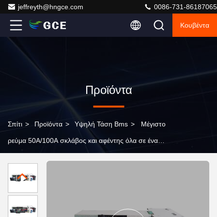
jeffreyth@hngce.com
0086-731-86187065
Κουβέντα
Προϊόντα
Σπίτι
>
Προϊόντα
>
Υψηλή Τάση Bms
>
Μέγιστο
ρεύμα 50A/100A σκλάβος και αφέντης όλα σε ένα
υψηλής τάσης BMS με μέτρηση Soh και μπαταρία LFP