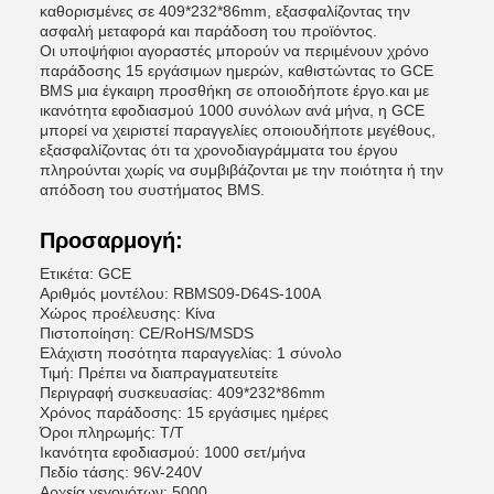
καθορισμένες σε 409*232*86mm, εξασφαλίζοντας την
ασφαλή μεταφορά και παράδοση του προϊόντος.
Οι υποψήφιοι αγοραστές μπορούν να περιμένουν χρόνο
παράδοσης 15 εργάσιμων ημερών, καθιστώντας το GCE
BMS μια έγκαιρη προσθήκη σε οποιοδήποτε έργο.και με
ικανότητα εφοδιασμού 1000 συνόλων ανά μήνα, η GCE
μπορεί να χειριστεί παραγγελίες οποιουδήποτε μεγέθους,
εξασφαλίζοντας ότι τα χρονοδιαγράμματα του έργου
πληρούνται χωρίς να συμβιβάζονται με την ποιότητα ή την
απόδοση του συστήματος BMS.
Προσαρμογή:
Ετικέτα: GCE
Αριθμός μοντέλου: RBMS09-D64S-100A
Χώρος προέλευσης: Κίνα
Πιστοποίηση: CE/RoHS/MSDS
Ελάχιστη ποσότητα παραγγελίας: 1 σύνολο
Τιμή: Πρέπει να διαπραγματευτείτε
Περιγραφή συσκευασίας: 409*232*86mm
Χρόνος παράδοσης: 15 εργάσιμες ημέρες
Όροι πληρωμής: T/T
Ικανότητα εφοδιασμού: 1000 σετ/μήνα
Πεδίο τάσης: 96V-240V
Αρχεία γεγονότων: 5000