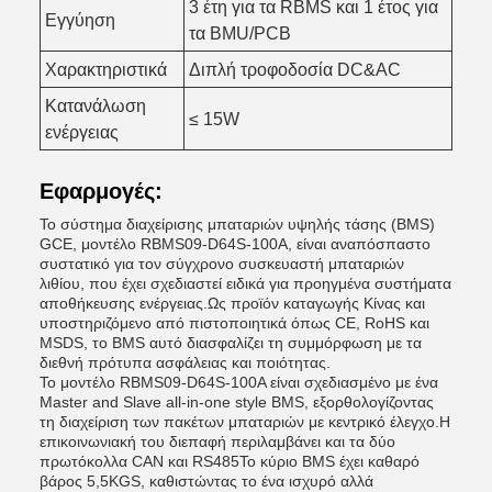
3 έτη για τα RBMS και 1 έτος για
Εγγύηση
τα BMU/PCB
Χαρακτηριστικά
Διπλή τροφοδοσία DC&AC
Κατανάλωση
≤ 15W
ενέργειας
Εφαρμογές:
Το σύστημα διαχείρισης μπαταριών υψηλής τάσης (BMS)
GCE, μοντέλο RBMS09-D64S-100A, είναι αναπόσπαστο
συστατικό για τον σύγχρονο συσκευαστή μπαταριών
λιθίου, που έχει σχεδιαστεί ειδικά για προηγμένα συστήματα
αποθήκευσης ενέργειας.Ως προϊόν καταγωγής Κίνας και
υποστηριζόμενο από πιστοποιητικά όπως CE, RoHS και
MSDS, το BMS αυτό διασφαλίζει τη συμμόρφωση με τα
διεθνή πρότυπα ασφάλειας και ποιότητας.
Το μοντέλο RBMS09-D64S-100A είναι σχεδιασμένο με ένα
Master and Slave all-in-one style BMS, εξορθολογίζοντας
τη διαχείριση των πακέτων μπαταριών με κεντρικό έλεγχο.Η
επικοινωνιακή του διεπαφή περιλαμβάνει και τα δύο
πρωτόκολλα CAN και RS485Το κύριο BMS έχει καθαρό
βάρος 5,5KGS, καθιστώντας το ένα ισχυρό αλλά