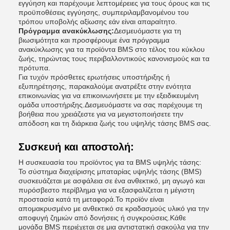
εγγύηση και παρέχουμε λεπτομέρειες για τους όρους και τις
προϋποθέσεις εγγύησης, συμπεριλαμβανομένου του
τρόπου υποβολής αξίωσης εάν είναι απαραίτητο.
Πρόγραμμα ανακύκλωσης:
Δεσμευόμαστε για τη
βιωσιμότητα και προσφέρουμε ένα πρόγραμμα
ανακύκλωσης για τα προϊόντα BMS στο τέλος του κύκλου
ζωής, τηρώντας τους περιβαλλοντικούς κανονισμούς και τα
πρότυπα.
Για τυχόν πρόσθετες ερωτήσεις υποστήριξης ή
εξυπηρέτησης, παρακαλούμε ανατρέξτε στην ενότητα
επικοινωνίας για να επικοινωνήσετε με την εξειδικευμένη
ομάδα υποστήριξης.Δεσμευόμαστε να σας παρέχουμε τη
βοήθεια που χρειάζεστε για να μεγιστοποιήσετε την
απόδοση και τη διάρκεια ζωής του υψηλής τάσης BMS σας.
Συσκευή και αποστολή:
Η συσκευασία του προϊόντος για τα BMS υψηλής τάσης:
Το σύστημα διαχείρισης μπαταρίας υψηλής τάσης (BMS)
συσκευάζεται με ασφάλεια σε ένα ανθεκτικό, μη αγωγό και
πυρόσβεστο περίβλημα για να εξασφαλίζεται η μέγιστη
προστασία κατά τη μεταφορά.Το προϊόν είναι
απομακρυσμένο με ανθεκτικό σε κραδασμούς υλικό για την
αποφυγή ζημιών από δονήσεις ή συγκρούσεις.Κάθε
μονάδα BMS περιέχεται σε μια αντιστατική σακούλα για την