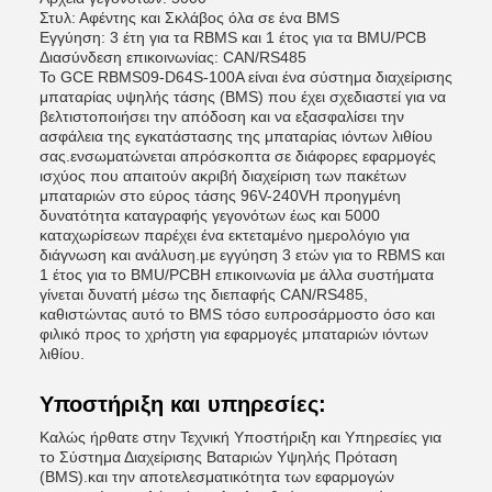
Στυλ: Αφέντης και Σκλάβος όλα σε ένα BMS
Εγγύηση: 3 έτη για τα RBMS και 1 έτος για τα BMU/PCB
Διασύνδεση επικοινωνίας: CAN/RS485
Το GCE RBMS09-D64S-100A είναι ένα σύστημα διαχείρισης
μπαταρίας υψηλής τάσης (BMS) που έχει σχεδιαστεί για να
βελτιστοποιήσει την απόδοση και να εξασφαλίσει την
ασφάλεια της εγκατάστασης της μπαταρίας ιόντων λιθίου
σας.ενσωματώνεται απρόσκοπτα σε διάφορες εφαρμογές
ισχύος που απαιτούν ακριβή διαχείριση των πακέτων
μπαταριών στο εύρος τάσης 96V-240VΗ προηγμένη
δυνατότητα καταγραφής γεγονότων έως και 5000
καταχωρίσεων παρέχει ένα εκτεταμένο ημερολόγιο για
διάγνωση και ανάλυση.με εγγύηση 3 ετών για το RBMS και
1 έτος για το BMU/PCBΗ επικοινωνία με άλλα συστήματα
γίνεται δυνατή μέσω της διεπαφής CAN/RS485,
καθιστώντας αυτό το BMS τόσο ευπροσάρμοστο όσο και
φιλικό προς το χρήστη για εφαρμογές μπαταριών ιόντων
λιθίου.
Υποστήριξη και υπηρεσίες:
Καλώς ήρθατε στην Τεχνική Υποστήριξη και Υπηρεσίες για
το Σύστημα Διαχείρισης Βαταριών Υψηλής Πρόταση
(BMS).και την αποτελεσματικότητα των εφαρμογών