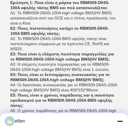
Ερώτηση 1: Ποια είναι η μάρκα του RBMS09-D64S-
100A υψηλής τάσης BMS και πού κατασκευάζεται;
Α1: Το RBMS09-D64S-100A high voltage BMS(HV BMS)
κατασκευάζεται από την GCE και ο τόπος προέλευσής του
είναι η Κίνα.
Ε2: Ποιες πιστοποιήσεις κατέχει το RBMS09-D64S-
100A BMS υψηλής τάσης;
Α2: Το RBMS09-D64S-100A BMS υψηλής τάσης είναι
πιστοποιημένο σύμφωνα με τα πρότυπα CE, RoHS και
MSDS.
Ε3: Ποια είναι η ελάχιστη ποσότητα παραγγελίας για
το RBMS09-D64S-100A high voltage BMS(HV BMS);
Α3: Η ελάχιστη ποσότητα παραγγελίας για το RBMS09-
D64S-100A high voltage BMS(HV BMS) είναι 1 σύνολο.
Ε4: Ποιες είναι οι λεπτομέρειες συσκευασίας για το
RBMS09-D64S-100A high voltage BMS(HV BMS);
Α4: Οι διαστάσεις συσκευασίας για το RBMS09-D64S-100A
high voltage BMS(HV BMS) είναι 409*232*86mm.
Ε5: Ποιος είναι ο χρόνος παράδοσης και η ικανότητα
εφοδιασμού για το RBMS09-D64S-100A BMS υψηλής
τάσης;
Α5: Ο χρόνος παράδοσης για το RBMS09-D64S-100A high
voltage BMS(HV BMS) είναι 15 εργάσιμες ημέρες και η
ικανότητα παροχής είναι 1000 σετ ανά μήνα.
ellen