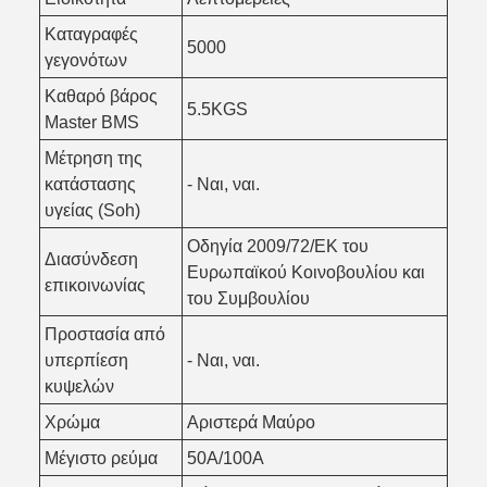
Καταγραφές
5000
γεγονότων
Καθαρό βάρος
5.5KGS
Master BMS
Μέτρηση της
κατάστασης
- Ναι, ναι.
υγείας (Soh)
Οδηγία 2009/72/ΕΚ του
Διασύνδεση
Ευρωπαϊκού Κοινοβουλίου και
επικοινωνίας
του Συμβουλίου
Προστασία από
υπερπίεση
- Ναι, ναι.
κυψελών
Χρώμα
Αριστερά Μαύρο
Μέγιστο ρεύμα
50A/100A