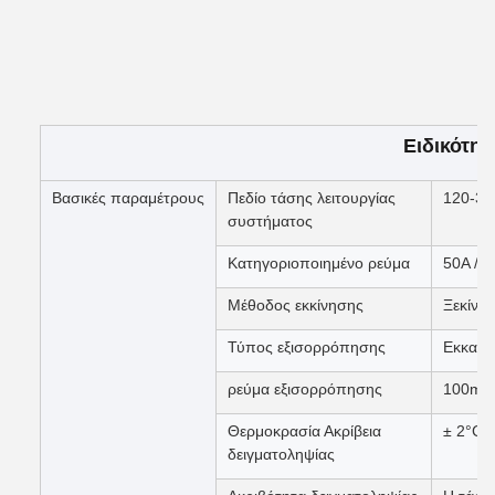
Ειδικότητ
Βασικές παραμέτρους
Πεδίο τάσης λειτουργίας
120-37
συστήματος
Κατηγοριοποιημένο ρεύμα
50A / 
Μέθοδος εκκίνησης
Ξεκίνη
Τύπος εξισορρόπησης
Εκκαθά
ρεύμα εξισορρόπησης
100mA 
Θερμοκρασία Ακρίβεια
± 2°C
δειγματοληψίας