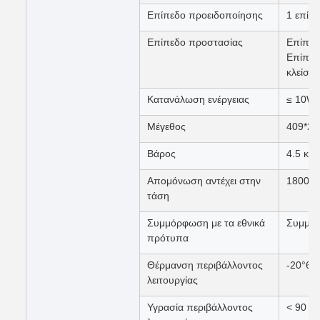
Επίπεδο προειδοποίησης
1 επίπ
Επίπεδο προστασίας
Επίπεδ
Επίπεδ
κλείστε
Κατανάλωση ενέργειας
≤ 10W
Μέγεθος
409*2
Βάρος
4.5 κιλ
Απομόνωση αντέχει στην
1800VD
τάση
Συμμόρφωση με τα εθνικά
Συμμορ
πρότυπα
Θέρμανση περιβάλλοντος
-20°60
λειτουργίας
Υγρασία περιβάλλοντος
< 90 R