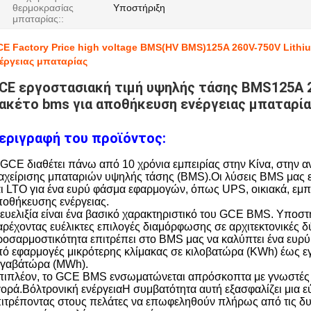
θερμοκρασίας
Υποστήριξη
μπαταρίας::
E Factory Price high voltage BMS(HV BMS)125A 260V-750V Lithi
έργειας μπαταρίας
CE εργοστασιακή τιμή υψηλής τάσης BMS125A 2
ακέτο bms για αποθήκευση ενέργειας μπαταρί
εριγραφή του προϊόντος:
GCE διαθέτει πάνω από 10 χρόνια εμπειρίας στην Κίνα, στην 
αχείρισης μπαταριών υψηλής τάσης (BMS).Οι λύσεις BMS μας 
ι LTO για ένα ευρύ φάσμα εφαρμογών, όπως UPS, οικιακά, εμπ
οθήκευσης ενέργειας.
ευελιξία είναι ένα βασικό χαρακτηριστικό του GCE BMS. Υποσ
ρέχοντας ευέλικτες επιλογές διαμόρφωσης σε αρχιτεκτονικές δ
οσαρμοστικότητα επιτρέπει στο BMS μας να καλύπτει ένα ευρ
ό εφαρμογές μικρότερης κλίμακας σε κιλοβατώρα (KWh) έως εγ
εγαβάτώρα (MWh).
πιπλέον, το GCE BMS ενσωματώνεται απρόσκοπτα με γνωστές
ορά.Βόλτρονική ενέργειαΗ συμβατότητα αυτή εξασφαλίζει μια 
ιτρέποντας στους πελάτες να επωφεληθούν πλήρως από τις δυ