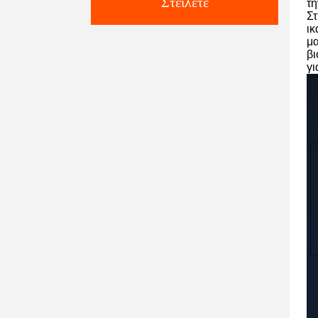
Στείλετε
τη
Στ
ικ
μα
βι
γι