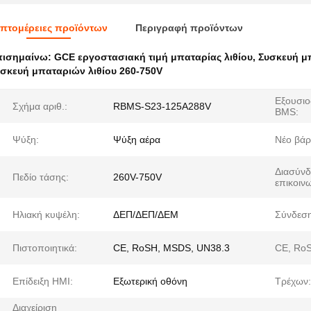
πτομέρειες προϊόντων
Περιγραφή προϊόντων
πισημαίνω:
GCE εργοστασιακή τιμή μπαταρίας λιθίου
,
Συσκευή μ
σκευή μπαταριών λιθίου 260-750V
Εξουσι
Σχήμα αριθ.:
RBMS-S23-125A288V
BMS:
Ψύξη:
Ψύξη αέρα
Νέο βάρ
Διασύν
Πεδίο τάσης:
260V-750V
επικοινω
Ηλιακή κυψέλη:
ΔΕΠ/ΔΕΠ/ΔΕΜ
Σύνδεση
Πιστοποιητικά:
CE, RoSH, MSDS, UN38.3
CE, Ro
Επίδειξη HMI:
Εξωτερική οθόνη
Τρέχων:
Διαχείριση