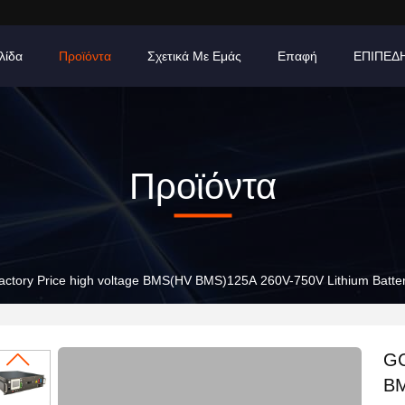
λίδα
Προϊόντα
Σχετικά Με Εμάς
Επαφή
ΕΠΙΠΕΔ
Προϊόντα
ctory Price high voltage BMS(HV BMS)125A 260V-750V Lithium Batte
GC
BM