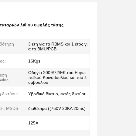
παταριών λιθίου υψηλής τάσης
,
οδότηση
3 έτη για τα RBMS και 1 έτος γι
α τα BMU/PCB
ος:
16Kgs
Οδηγία 2009/72/ΕΚ του Ευρω
δεση
παϊκού Κοινοβουλίου και του Σ
νίας:
υμβουλίου
 δικτύου:
Υβριδικό δίκτυο, εκτός δικτύου
SH, MSDS:
διαθέσιμα ((750V 20KA 20ms)
125Α