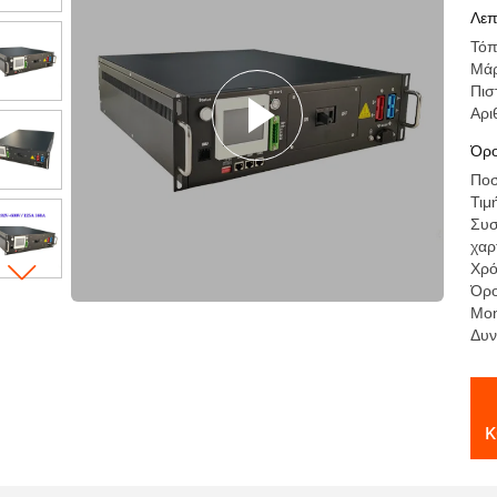
Li
Λεπ
απ
Τόπ
Μά
Πισ
Αρι
Όρο
Ποσ
Τιμ
Συσ
χαρ
Χρό
Όρο
Mo
Δυν
κ