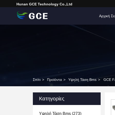
Hunan GCE Technology Co.,Ltd
Αρχική Σε
Σπίτι
>
Προϊόντα
>
Υψηλή Τάση Bms
>
GCE Fa
Κατηγορίες
Υψηλή Τάση Bms
(273)