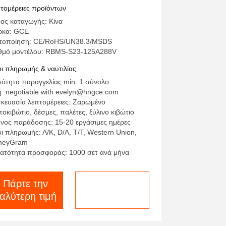
thium Battery Pack Bms Για
τομέρειες προϊόντων
οθήκευση ενέργειας μπαταρίας
ος καταγωγής: Κίνα
ρκα: GCE
τοποίηση: CE/RoHS/UN38.3/MSDS
θμό μοντέλου: RBMS-S23-125A288V
ι πληρωμής & ναυτιλίας
ότητα παραγγελίας min: 1 σύνολο
ή: negotiable with evelyn@hngce.com
κευασία λεπτομέρειες: Ζαρωμένο
τοκιβώτιο, δέσμες, παλέτες, ξύλινο κιβώτιο
νος παράδοσης: 15-20 εργάσιμες ημέρες
ι πληρωμής: Λ/Κ, D/A, T/T, Western Union,
neyGram
ατότητα προσφοράς: 1000 σετ ανά μήνα
Πάρτε την
συνομιλία τώρα
αλύτερη τιμή