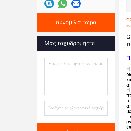
GC
συνομιλία τώρα
εν
G
Μας ταχυδρομήστε
π
Π
Η 
δι
κα
απ
Η 
πα
πρ
απ
μ
Ε
αγ
επ