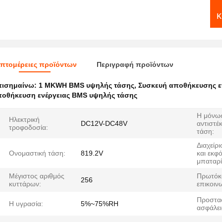
κ
πτομέρειες προϊόντων
Περιγραφή προϊόντων
πισημαίνω:
1 MKWH BMS υψηλής τάσης
,
Συσκευή αποθήκευσης ε
οθήκευση ενέργειας BMS υψηλής τάσης
Η μόνω
Ηλεκτρική
DC12V-DC48V
αντιστέκ
τροφοδοσία:
τάση:
Διαχείρ
Ονομαστική τάση:
819.2V
και εκφ
μπαταρί
Μέγιστος αριθμός
Πρωτόκ
256
κυττάρων:
επικοιν
Προστασ
Η υγρασία:
5%~75%RH
ασφάλει