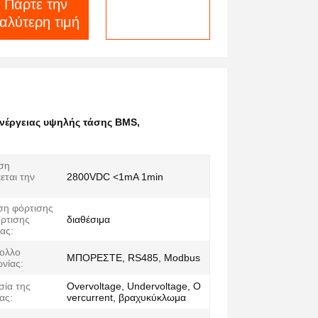
Πάρτε την
συνομιλία τώρα
αλύτερη τιμή
νέργειας υψηλής τάσης BMS
,
ση
εται την
2800VDC <1mA 1min
ιση φόρτισης
όρτισης
διαθέσιμα
ας:
ολλο
ΜΠΟΡΕΣΤΕ, RS485, Modbus
ωνίας:
ία της
Overvoltage, Undervoltage, O
ας:
vercurrent, βραχυκύκλωμα