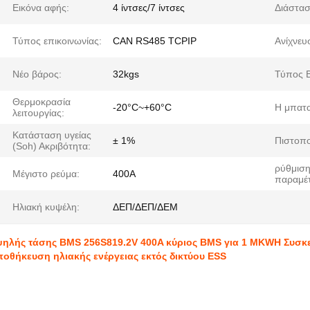
Εικόνα αφής:
4 ίντσες/7 ίντσες
Διάστασ
Τύπος επικοινωνίας:
CAN RS485 TCPIP
Ανίχνευ
Νέο βάρος:
32kgs
Τύπος 
Θερμοκρασία
-20°C~+60°C
Η μπατα
λειτουργίας:
Κατάσταση υγείας
± 1%
Πιστοπο
(Soh) Ακριβότητα:
ρύθμισ
Μέγιστο ρεύμα:
400A
παραμέ
Ηλιακή κυψέλη:
ΔΕΠ/ΔΕΠ/ΔΕΜ
ηλής τάσης BMS 256S819.2V 400A κύριος BMS για 1 MKWH Συσκ
οθήκευση ηλιακής ενέργειας εκτός δικτύου ESS