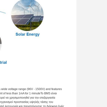
a wide voltage range (96V - 1500V) and features
nt of less than 1mA for 1 minuteΤο BMS είναι
εί να χρησιμοποιηθεί για την επεξεργασία
μηχανισμοί προστασίας υψηλής τάσης του
λή λειτουργία και παρατείνοντας τη διάρκεια ζωής