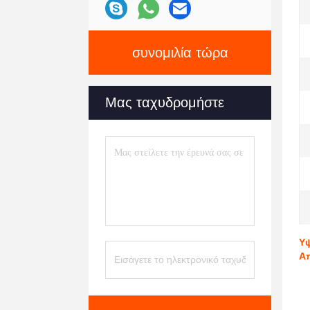
συνομιλία τώρα
Μας ταχυδρομήστε
Υψ
Απ