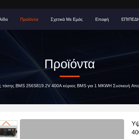
λίδα
Προϊόντα
Σχετικά Με Εμάς
Επαφή
ΕΠΙΠΕΔ
Προϊόντα
 τάσης BMS 256S819.2V 400A κύριος BMS για 1 MKWH Συσκευή Απο
Υψ
40