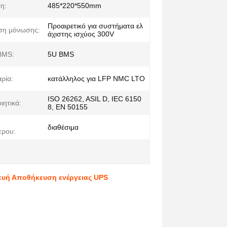
η:
485*220*550mm
Προαιρετικό για συστήματα ελ
ση μόνωσης:
άχιστης ισχύος 300V
BMS:
5U BMS
ρία:
κατάλληλος για LFP NMC LTO
ISO 26262, ASIL D, IEC 6150
ιητικά:
8, EN 50155
η
διαθέσιμα
τρου:
ευή Αποθήκευση ενέργειας UPS