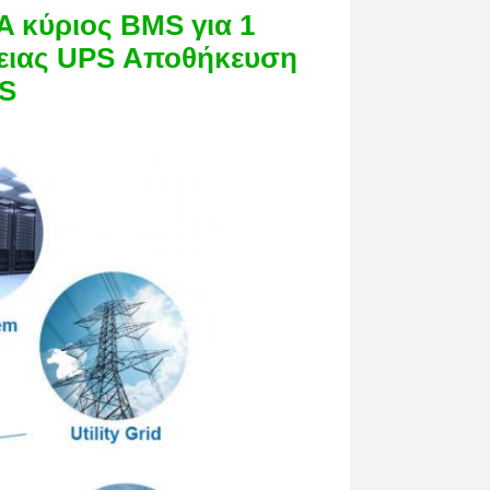
 κύριος BMS για 1
ειας UPS Αποθήκευση
SS