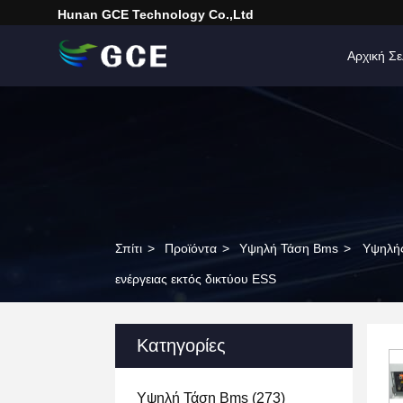
Hunan GCE Technology Co.,Ltd
Αρχική Σε
Σπίτι
>
Προϊόντα
>
Υψηλή Τάση Bms
>
Υψηλής
ενέργειας εκτός δικτύου ESS
Κατηγορίες
Υψηλή Τάση Bms
(273)