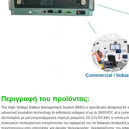
Περιγραφή του προϊόντος:
The High Voltage Battery Management System (BMS) is specifically designed for 
advanced insulation technology to withstand voltages of up to 2800VDC at a curre
εξοπλισμένο με μια ευπροσάρμοστη παροχή ρεύματος DC12V-DC48V, η οποία μπορ
ηλεκτρικών συσσωρευτών.επιτρέποντας την εφαρμογή του σε διάφορα σενάριαΟι 
προστατεύουν από υπερτάσεις και ακραίες θερμοκρασίες, διασφαλίζοντας την ασφα