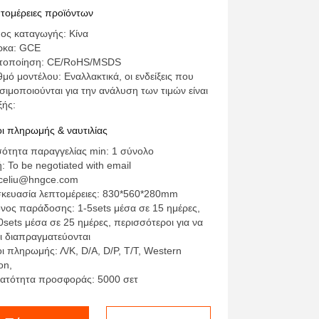
σκευή Αποθήκευση ενέργειας
τομέρειες προϊόντων
S Αποθήκευση ηλιακής
ος καταγωγής: Κίνα
έργειας εκτός δικτύου ESS
ρκα: GCE
τοποίηση: CE/RoHS/MSDS
θμό μοντέλου: Εναλλακτικά, οι ενδείξεις που
σιμοποιούνται για την ανάλυση των τιμών είναι
ξής:
ι πληρωμής & ναυτιλίας
ότητα παραγγελίας min: 1 σύνολο
ή: To be negotiated with email
celiu@hngce.com
κευασία λεπτομέρειες: 830*560*280mm
νος παράδοσης: 1-5sets μέσα σε 15 ημέρες,
0sets μέσα σε 25 ημέρες, περισσότεροι για να
αι διαπραγματεύονται
ι πληρωμής: Λ/Κ, D/A, D/P, T/T, Western
on,
ατότητα προσφοράς: 5000 σετ