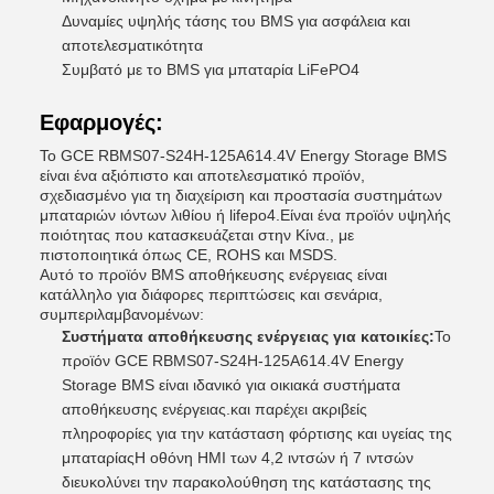
Δυναμίες υψηλής τάσης του BMS για ασφάλεια και
αποτελεσματικότητα
Συμβατό με το BMS για μπαταρία LiFePO4
Εφαρμογές:
Το GCE RBMS07-S24H-125A614.4V Energy Storage BMS
είναι ένα αξιόπιστο και αποτελεσματικό προϊόν,
σχεδιασμένο για τη διαχείριση και προστασία συστημάτων
μπαταριών ιόντων λιθίου ή lifepo4.Είναι ένα προϊόν υψηλής
ποιότητας που κατασκευάζεται στην Κίνα., με
πιστοποιητικά όπως CE, ROHS και MSDS.
Αυτό το προϊόν BMS αποθήκευσης ενέργειας είναι
κατάλληλο για διάφορες περιπτώσεις και σενάρια,
συμπεριλαμβανομένων:
Συστήματα αποθήκευσης ενέργειας για κατοικίες:
Το
προϊόν GCE RBMS07-S24H-125A614.4V Energy
Storage BMS είναι ιδανικό για οικιακά συστήματα
αποθήκευσης ενέργειας.και παρέχει ακριβείς
πληροφορίες για την κατάσταση φόρτισης και υγείας της
μπαταρίαςΗ οθόνη HMI των 4,2 ιντσών ή 7 ιντσών
διευκολύνει την παρακολούθηση της κατάστασης της