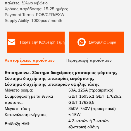
παλέτες, ξύλινο κιβώτιο
Χρόνος παράδοσης: 15-25 ημέρες
Payment Terms: FOB/CFR/EXW
Supply Ability: 1000pcs / month
Πάρτε Την Καλύτερη Τιμή
Συνομιλία Τώρα
Λεπτομέρειες προϊόντων
Περιγραφή προϊόντων
Επισημαίνω:
Σύστημα διαχείρισης μπαταρίας φόρτισης
,
Σύστημα διαχείρισης μπαταρίας εκφόρτισης
,
Σύστημα διαχείρισης μπαταριών υψηλής τάσης
Μέγιστο ρεύμα:
50A, 125A (προαιρετικό)
Συμμόρφωση με τα εθνικά
GB/T 16935,1 GB/T 17626,2
πρότυπα:
GB/T 17626,5
Μέγιστη τάση:
350V. 750V (προαιρετικό)
Κατανάλωση ενέργειας:
≤ 15W
4.2-ιντσών ή 7-ιντσών
Επίδειξη HMI:
εξωτερική οθόνη