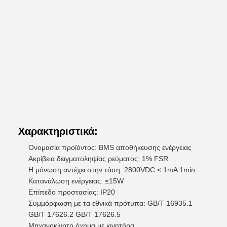
Χαρακτηριστικά:
Ονομασία προϊόντος: BMS αποθήκευσης ενέργειας
Ακρίβεια δειγματοληψίας ρεύματος: 1% FSR
Η μόνωση αντέχει στην τάση: 2800VDC < 1mA 1min
Κατανάλωση ενέργειας: ≤15W
Επίπεδο προστασίας: IP20
Συμμόρφωση με τα εθνικά πρότυπα: GB/T 16935.1
GB/T 17626.2 GB/T 17626.5
Μηχανοκίνητο όχημα με κινητήρα