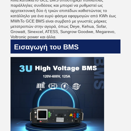
Κίνα.κατοικίαΤο GCE BMS υποστηρίζει πολλαπλές
παράλληλες συνδέσεις και μπορεί να ρυθμιστεί ως
αρχιτεκτονική δύο ή τριών επιπέδων.καθιστώντας το
κατάλληλο για ένα ευρύ φάσμα εφαρμογών από KWh έως
MWhΤο GCE BMS είναι συμβατό με γνωστές μάρκες
μετατροπών στην αγορά, όπως Deye, Kehua, Sofar,
Growatt, Sinexcel, ATESS, Sungrow Goodwe, Megarevo,
Voltronic power και άλλα.
Εισαγωγή του BMS