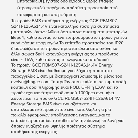
μπαταρίαςΟι μέγιστες δύο εξόδους ξηρής επαφής
(προαιρετικές) παρέχουν πρόσθετη προστασία από
υπερφόρτιση και υπερφόρτιση.
Το προϊόν BMS αποθήκευσης ενέργειας GCE RBMS07-
S24H-125A614.4V είναι κατάλληλο τόσο για συστήματα
μπαταριών ιόντων λιθίου όσο και για συστήματα μπαταριών
lifepo4, καθιστώντας το ένα ευπροσάρμοστο προϊόν για ένα
ευρύ φάσμα εφαρμογών.Το επίπεδο προστασίας του IP20
διασφαλίζει ότι το προϊόν προστατεύεται από σκόνη και
άλλα σωματίδιαΗ κατανάλωση ενέργειας του προϊόντος
είναι ≤ 15W, καθιστώντας το ενεργειακά αποδοτικό.
Το προϊόν GCE RBMS07-S24H-125A614.4V Energy
Storage BMS είναι διαθέσιμο για ελάχιστη ποσότητα
παραγγελίας 1 σετ, με διαπραγματεύσιμες τιμές μέσω του
evelyn@hngce.com.Το προϊόν συσκευάζεται σε κυματοειδή
κουτιάΟι όροι πληρωμής είναι FOB, CFR ή EXW, και το
προϊόν έχει ικανότητα εφοδιασμού 1000pcs ανά μήνα.
Συνοπτικά, το προϊόν GCE RBMS07-S24H-125A614.4V
Energy Storage BMS είναι ένα αξιόπιστο και
αποτελεσματικό προϊόν που είναι κατάλληλο για μια
ποικιλία εφαρμογών αποθήκευσης ενέργειας.,και το
επίπεδο προστασίας το καθιστούν την ιδανική επιλογή για
όποιον αναζητά ένα υψηλής ποιότητας σύστημα
αποθήκευσης ενέργειας.