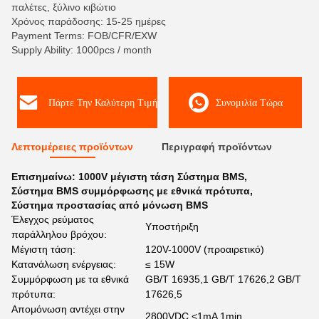
παλέτες, ξύλινο κιβώτιο
Χρόνος παράδοσης: 15-25 ημέρες
Payment Terms: FOB/CFR/EXW
Supply Ability: 1000pcs / month
Πάρτε Την Καλύτερη Τιμή
Συνομιλία Τώρα
Λεπτομέρειες προϊόντων
Περιγραφή προϊόντων
Επισημαίνω:
1000V μέγιστη τάση Σύστημα BMS
,
Σύστημα BMS συμμόρφωσης με εθνικά πρότυπα
,
Σύστημα προστασίας από μόνωση BMS
Έλεγχος ρεύματος
Υποστήριξη
παράλληλου βρόχου:
Μέγιστη τάση:
120V-1000V (προαιρετικό)
Κατανάλωση ενέργειας:
≤ 15W
Συμμόρφωση με τα εθνικά
GB/T 16935,1 GB/T 17626,2 GB/T
πρότυπα:
17626,5
Απομόνωση αντέχει στην
2800VDC <1mA 1min