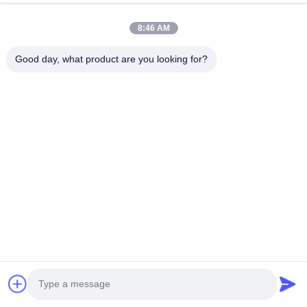
Τεχνικές παραμέτρους:
BMS για μπαταρία lifepo4
8:46 AM
Bms για BESS, UPS,
Good day, what product are you looking for?
σύστημα διαχείρισης
μπαταρίας υψηλής τάσης
Μέγιστο 2 εξόδους
Σχετική στεγνή επαφή
ξηρής επαφής
(προαιρετικά)
Υποστήριξη 5000
Καταγραφή γεγονότων
εγγραφών
120V-1000V
Μέγιστη τάση
(προαιρετικό)
Απομόνωση αντέχει στην
2800VDC < 1mA
τάση
1min
ΡΑΛ 9005 Σκόρπος
Χρώμα
από μαύρη άμμο