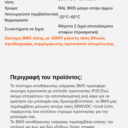
τάση:
Χρώμα:
RAL 9005 μαύρο σιτάρι άμμου
Λειτουργούσα περιβαλλοντική
-20°C~60°C
θερμοκρασία:
Μέγιστα 2 ξηρά αποτελέσματα
Συναντήματα σε ξηρά:
επαφών (προαιρετικά)
Σύστημα BMS τάσης με 1000V μέγιστη τάση Εθνικές
προδιαγραφές συμμόρφωσης προστασία απομόνωσης
Περιγραφή του προϊόντος:
Το σύστημα αποθήκευσης ενέργειας BMS προσφέρει
ανώτερη προστασία με επίπεδο προστασίας IP20.Ενώ
ακόμα επιτρέπουν την αποτελεσματική ροή αέρα για να
κρατήσει την μπαταρία σας δροσερήΕπιπλέον, το BMS μας
περιλαμβάνει μόνωση αντέχει τάση 2800VDC <1mA 1min,
παρέχοντας ένα επιπλέον στρώμα προστασίας για την
μπαταρία σας.
Το BMS αποθήκευσης ενέργειας περιλαμβάνει επίσης την
επιλογή για έως και δύο εξόδους ξηρής επαφής,