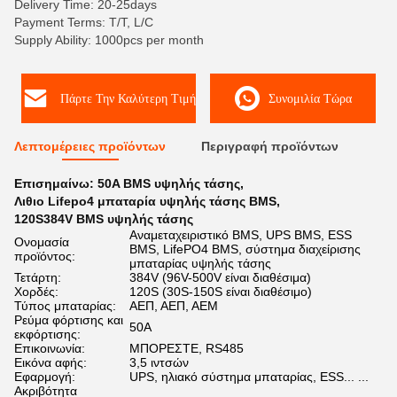
Delivery Time: 20-25days
Payment Terms: T/T, L/C
Supply Ability: 1000pcs per month
Πάρτε Την Καλύτερη Τιμή
Συνομιλία Τώρα
Λεπτομέρειες προϊόντων
Περιγραφή προϊόντων
Επισημαίνω:
50A BMS υψηλής τάσης
,
Λιθιο Lifepo4 μπαταρία υψηλής τάσης BMS
,
120S384V BMS υψηλής τάσης
Αναμεταχειριστικό BMS, UPS BMS, ESS
Ονομασία
BMS, LifePO4 BMS, σύστημα διαχείρισης
προϊόντος:
μπαταρίας υψηλής τάσης
Τετάρτη:
384V (96V-500V είναι διαθέσιμα)
Χορδές:
120S (30S-150S είναι διαθέσιμο)
Τύπος μπαταρίας:
ΑΕΠ, ΑΕΠ, ΑΕΜ
Ρεύμα φόρτισης και
50Α
εκφόρτισης:
Επικοινωνία:
ΜΠΟΡΕΣΤΕ, RS485
Εικόνα αφής:
3,5 ιντσών
Εφαρμογή:
UPS, ηλιακό σύστημα μπαταρίας, ESS... ...
Ακριβότητα