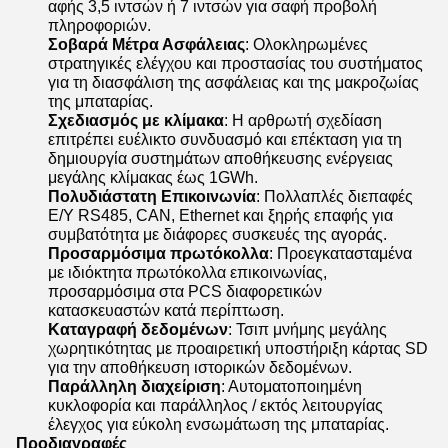
αφής 3,5 ιντσών ή 7 ιντσών για σαφή προβολή
πληροφοριών.
Σοβαρά Μέτρα Ασφάλειας
: Ολοκληρωμένες
στρατηγικές ελέγχου και προστασίας του συστήματος
για τη διασφάλιση της ασφάλειας και της μακροζωίας
της μπαταρίας.
Σχεδιασμός με κλίμακα
: Η αρθρωτή σχεδίαση
επιτρέπει ευέλικτο συνδυασμό και επέκταση για τη
δημιουργία συστημάτων αποθήκευσης ενέργειας
μεγάλης κλίμακας έως 1GWh.
Πολυδιάστατη Επικοινωνία
: Πολλαπλές διεπαφές
Ε/Υ RS485, CAN, Ethernet και ξηρής επαφής για
συμβατότητα με διάφορες συσκευές της αγοράς.
Προσαρμόσιμα πρωτόκολλα
: Προεγκατασταμένα
με ιδιόκτητα πρωτόκολλα επικοινωνίας,
προσαρμόσιμα στα PCS διαφορετικών
κατασκευαστών κατά περίπτωση.
Καταγραφή δεδομένων
: Τσιπ μνήμης μεγάλης
χωρητικότητας με προαιρετική υποστήριξη κάρτας SD
για την αποθήκευση ιστορικών δεδομένων.
Παράλληλη διαχείριση
: Αυτοματοποιημένη
κυκλοφορία και παράλληλος / εκτός λειτουργίας
έλεγχος για εύκολη ενσωμάτωση της μπαταρίας.
Προδιαγραφές