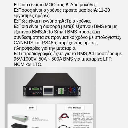
Ε:
Ποιο είναι το MOQ σας;
Α:
Δύο μονάδες.
Ε:
Πόσος είναι ο χρόνος προετοιμασίας;
Α:
11-20
εργάσιμες ημέρες.
Ε:
Πώς είναι η εγγύηση;
Α:
Τρία χρόνια.
Ε:
Ποια είναι η διαφορά μεταξύ έξυπνου BMS και μη
έξυπνου BMS;
Α:
Το Smart BMS προσφέρει
συνδεσιμότητα σε πραγματικό χρόνο με υπολογιστές,
CANBUS και RS485, παρέχοντας άμεσες
πληροφορίες για την μπαταρία.
Ε:
Τι προδιαγραφές έχετε για το BMS;
Α:
Προσφέρουμε
96V-1000V, 50A ~ 500A BMS για μπαταρίες LFP,
NCM και LTO.