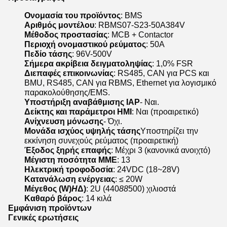
Ονομασία του προϊόντος
: BMS
Αριθμός μοντέλου
: RBMS07-S23-50A384V
Μέθοδος προστασίας
: MCB + Contactor
Περιοχή ονομαστικού ρεύματος
: 50Α
Πεδίο τάσης
: 96V-500V
Σήμερα ακρίβεια δειγματοληψίας
: 1,0% FSR
Διεπαφές επικοινωνίας
: RS485, CAN για PCS και
BMU, RS485, CAN για RBMS, Ethernet για λογισμικό
παρακολούθησης/EMS.
Υποστήριξη αναβάθμισης IAP
- Ναι.
Δείκτης και παράμετροι HMI
: Ναι (προαιρετικό)
Ανίχνευση μόνωσης
- Όχι.
Μονάδα ισχύος υψηλής τάσης
Υποστηρίζει την
εκκίνηση συνεχούς ρεύματος (προαιρετική)
Έξοδος ξηρής επαφής
: Μέχρι 3 (κανονικά ανοιχτό)
Μέγιστη ποσότητα ΜΜΕ
: 13
Ηλεκτρική τροφοδοσία
: 24VDC (18~28V)
Κατανάλωση ενέργειας
: ≤ 20W
Μέγεθος (W)
H
Δ)
: 2U (440
88
500) χιλιοστά
Καθαρό βάρος
: 14 κιλά
Εμφάνιση προϊόντων
Γενικές ερωτήσεις