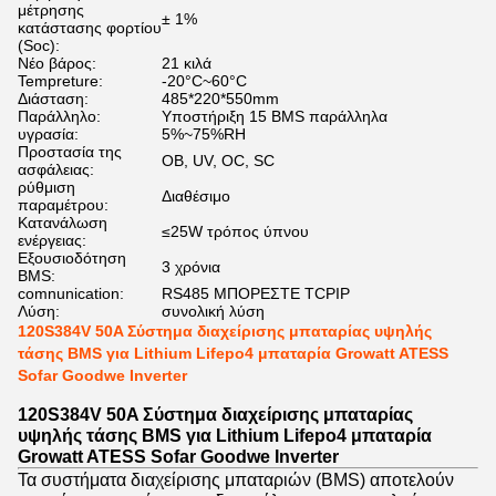
μέτρησης
± 1%
κατάστασης φορτίου
(Soc):
Νέο βάρος:
21 κιλά
Tempreture:
-20°C~60°C
Διάσταση:
485*220*550mm
Παράλληλο:
Υποστήριξη 15 BMS παράλληλα
υγρασία:
5%~75%RH
Προστασία της
ΟΒ, UV, OC, SC
ασφάλειας:
ρύθμιση
Διαθέσιμο
παραμέτρου:
Κατανάλωση
≤25W τρόπος ύπνου
ενέργειας:
Εξουσιοδότηση
3 χρόνια
BMS:
comnunication:
RS485 ΜΠΟΡΕΣΤΕ TCPIP
Λύση:
συνολική λύση
120S384V 50A Σύστημα διαχείρισης μπαταρίας υψηλής
τάσης BMS για Lithium Lifepo4 μπαταρία Growatt ATESS
Sofar Goodwe Inverter
120S384V 50A Σύστημα διαχείρισης μπαταρίας
υψηλής τάσης BMS για Lithium Lifepo4 μπαταρία
Growatt ATESS Sofar Goodwe Inverter
Τα συστήματα διαχείρισης μπαταριών (BMS) αποτελούν