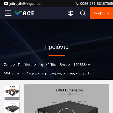
jeffreyth@hngce.com
0086-731-86187065
Κουβέντα
Προϊόντα
Σπίτι
>
Προϊόντα
>
Υψηλή Τάση Bms
>
120S384V
50A Σύστημα διαχείρισης μπαταρίας υψηλής τάσης BMS
για Lithium Lifepo4 μπαταρία Growatt ATESS Sofar
Goodwe Inverter