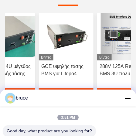
Βίντεο
Βίντεο
ών 4U μέγεθος
GCE υψηλής τάσης
288V 125A Rela
ηλής τάσης
BMS για Lifepo4
BMS 3U πολύ
50A 12S 15S
μπαταρία 384V 120S
ολοκληρωμένο γ
S μπαταρίες
96V-1000V
μπαταρία LFP 
τε την καλύτερη
Πάρτε την καλύτερη
Πάρτε την κα
LTO
bruce
τιμή
τιμή
τιμή
3:51 PM
Good day, what product are you looking for?