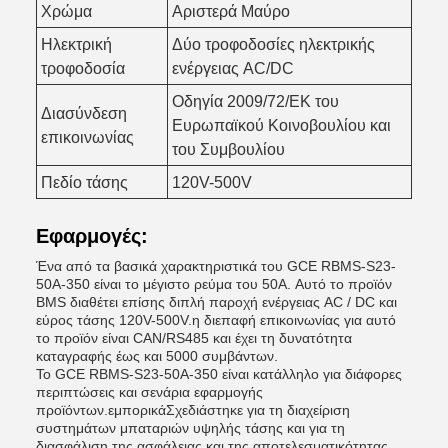
Χρώμα
Αριστερά Μαύρο
Ηλεκτρική
Δύο τροφοδοσίες ηλεκτρικής
τροφοδοσία
ενέργειας AC/DC
Οδηγία 2009/72/ΕΚ του
Διασύνδεση
Ευρωπαϊκού Κοινοβουλίου και
επικοινωνίας
του Συμβουλίου
Πεδίο τάσης
120V-500V
Εφαρμογές:
Ένα από τα βασικά χαρακτηριστικά του GCE RBMS-S23-
50A-350 είναι το μέγιστο ρεύμα του 50A. Αυτό το προϊόν
BMS διαθέτει επίσης διπλή παροχή ενέργειας AC / DC και
εύρος τάσης 120V-500V.η διεπαφή επικοινωνίας για αυτό
το προϊόν είναι CAN/RS485 και έχει τη δυνατότητα
καταγραφής έως και 5000 συμβάντων.
Το GCE RBMS-S23-50A-350 είναι κατάλληλο για διάφορες
περιπτώσεις και σενάρια εφαρμογής
προϊόντων.εμπορικάΣχεδιάστηκε για τη διαχείριση
συστημάτων μπαταριών υψηλής τάσης και για τη
διασφάλιση της ασφάλειας και της αποτελεσματικότητας