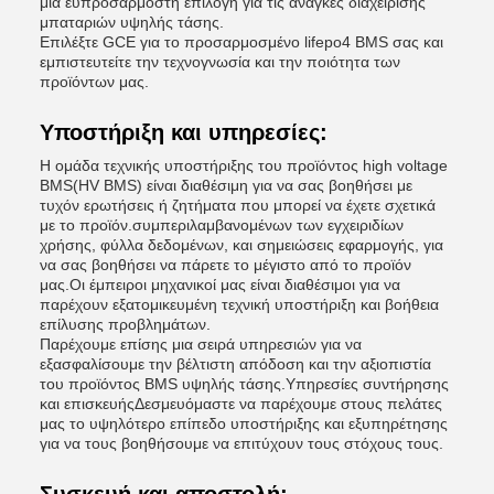
μια ευπροσάρμοστη επιλογή για τις ανάγκες διαχείρισης
μπαταριών υψηλής τάσης.
Επιλέξτε GCE για το προσαρμοσμένο lifepo4 BMS σας και
εμπιστευτείτε την τεχνογνωσία και την ποιότητα των
προϊόντων μας.
Υποστήριξη και υπηρεσίες:
Η ομάδα τεχνικής υποστήριξης του προϊόντος high voltage
BMS(HV BMS) είναι διαθέσιμη για να σας βοηθήσει με
τυχόν ερωτήσεις ή ζητήματα που μπορεί να έχετε σχετικά
με το προϊόν.συμπεριλαμβανομένων των εγχειριδίων
χρήσης, φύλλα δεδομένων, και σημειώσεις εφαρμογής, για
να σας βοηθήσει να πάρετε το μέγιστο από το προϊόν
μας.Οι έμπειροι μηχανικοί μας είναι διαθέσιμοι για να
παρέχουν εξατομικευμένη τεχνική υποστήριξη και βοήθεια
επίλυσης προβλημάτων.
Παρέχουμε επίσης μια σειρά υπηρεσιών για να
εξασφαλίσουμε την βέλτιστη απόδοση και την αξιοπιστία
του προϊόντος BMS υψηλής τάσης.Υπηρεσίες συντήρησης
και επισκευήςΔεσμευόμαστε να παρέχουμε στους πελάτες
μας το υψηλότερο επίπεδο υποστήριξης και εξυπηρέτησης
για να τους βοηθήσουμε να επιτύχουν τους στόχους τους.