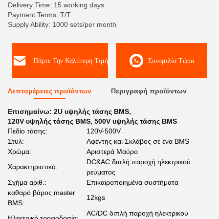
Delivery Time: 15 working days
Payment Terms: T/T
Supply Ability: 1000 sets/per month
Πάρτε Την Καλύτερη Τιμή
Συνομιλία Τώρα
Λεπτομέρειες προϊόντων
Περιγραφή προϊόντων
Επισημαίνω:
2U υψηλής τάσης BMS
,
120V υψηλής τάσης BMS
,
500V υψηλής τάσης BMS
Πεδίο τάσης:
120V-500V
Στυλ:
Αφέντης και Σκλάβος σε ένα BMS
Χρώμα:
Αριστερά Μαύρο
DC&AC διπλή παροχή ηλεκτρικού
Χαρακτηριστικά:
ρεύματος
Σχήμα αριθ.:
Επικαιροποιημένα συστήματα
καθαρό βάρος master
12kgs
BMS:
AC/DC διπλή παροχή ηλεκτρικού
Ηλεκτρική τροφοδοσία: