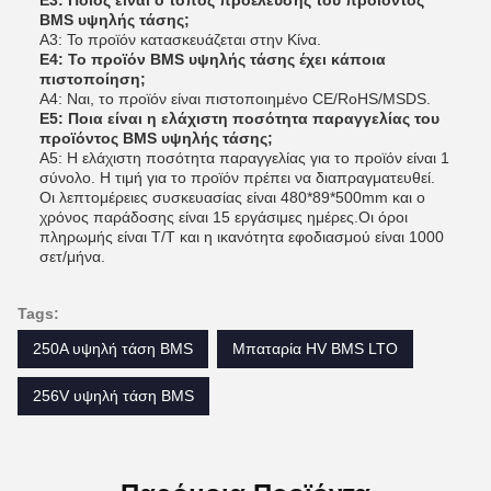
Ε3: Ποιος είναι ο τόπος προέλευσης του προϊόντος
BMS υψηλής τάσης;
Α3: Το προϊόν κατασκευάζεται στην Κίνα.
Ε4: Το προϊόν BMS υψηλής τάσης έχει κάποια
πιστοποίηση;
Α4: Ναι, το προϊόν είναι πιστοποιημένο CE/RoHS/MSDS.
Ε5: Ποια είναι η ελάχιστη ποσότητα παραγγελίας του
προϊόντος BMS υψηλής τάσης;
Α5: Η ελάχιστη ποσότητα παραγγελίας για το προϊόν είναι 1
σύνολο. Η τιμή για το προϊόν πρέπει να διαπραγματευθεί.
Οι λεπτομέρειες συσκευασίας είναι 480*89*500mm και ο
χρόνος παράδοσης είναι 15 εργάσιμες ημέρες.Οι όροι
πληρωμής είναι T/T και η ικανότητα εφοδιασμού είναι 1000
σετ/μήνα.
Tags:
250A υψηλή τάση BMS
Μπαταρία HV BMS LTO
256V υψηλή τάση BMS