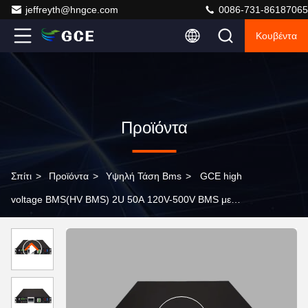
jeffreyth@hngce.com
0086-731-86187065
Κουβέντα
Προϊόντα
Σπίτι
>
Προϊόντα
>
Υψηλή Τάση Bms
>
GCE high
voltage BMS(HV BMS) 2U 50A 120V-500V BMS με
παράλληλη λειτουργία για σύστημα αποθήκευσης
ενέργειας UPS για μπαταρία λιθίου