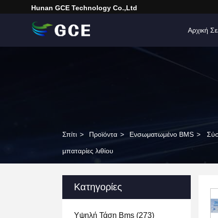
Hunan GCE Technology Co.,Ltd
Αρχική Σε
Σπίτι
>
Προϊόντα
>
Ενσωματωμένο BMS
>
Σύσ
μπαταρίες λιθίου
Κατηγορίες
Υψηλή Τάση Bms
(273)