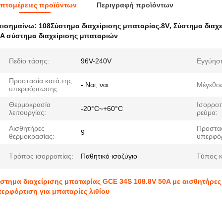
πτομέρειες προϊόντων
Περιγραφή προϊόντων
πισημαίνω:
108Σύστημα διαχείρισης μπαταρίας.8V
,
Σύστημα διαχ
A σύστημα διαχείρισης μπαταριών
Πεδίο τάσης:
96V-240V
Εγγύησ
Προστασία κατά της
- Ναι, ναι.
Μέγεθος
υπερφόρτωσης:
Θερμοκρασία
Ισορρο
-20°C~+60°C
λειτουργίας:
ρεύμα:
Αισθητήρες
Προστα
9
θερμοκρασίας:
υπερφόρ
Τρόπος ισορροπίας:
Παθητικό ισοζύγιο
Τύπος κ
στημα διαχείρισης μπαταρίας GCE 34S 108.8V 50A με αισθητήρε
ερφόρτιση για μπαταρίες λιθίου