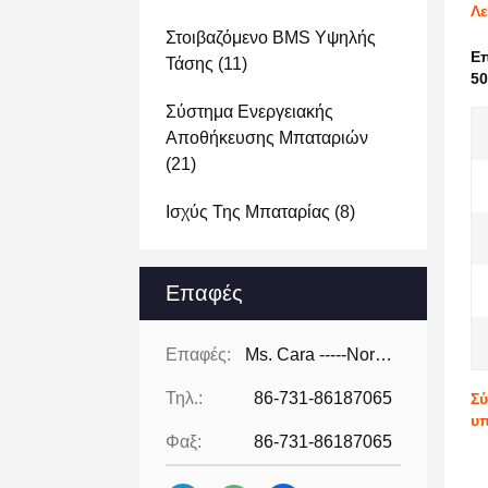
Λε
Στοιβαζόμενο BMS Υψηλής
Ε
Τάσης
(11)
50
Σύστημα Ενεργειακής
Αποθήκευσης Μπαταριών
(21)
Ισχύς Της Μπαταρίας
(8)
Επαφές
Επαφές:
Ms. Cara -----North America
Τηλ.:
86-731-86187065
Σύ
υπ
Φαξ:
86-731-86187065