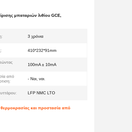
είρισης μπαταριών λιθίου GCE
,
η:
3 χρόνια
:
410*232*91mm
πώντας
100mA ± 10mA
σία από
- Ναι, ναι.
τιση:
υττάρου:
LFP NMC LTO
ς θερμοκρασίας και προστασία από