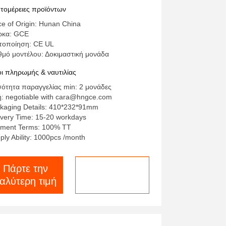
σθητήρες θερμοκρασίας και
τομέρειες προϊόντων
οστασία από υπερφόρτιση για
ce of Origin: Hunan China
αταρίες λιθίου
ρκα: GCE
τοποίηση: CE UL
θμό μοντέλου: Δοκιμαστική μονάδα
ι πληρωμής & ναυτιλίας
ότητα παραγγελίας min: 2 μονάδες
ή: negotiable with cara@hngce.com
kaging Details: 410*232*91mm
ivery Time: 15-20 workdays
ment Terms: 100% TT
ply Ability: 1000pcs /month
Πάρτε την
συνομιλία τώρα
αλύτερη τιμή