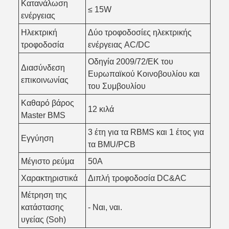
Κατανάλωση
≤ 15W
ενέργειας
Ηλεκτρική
Δύο τροφοδοσίες ηλεκτρικής
τροφοδοσία
ενέργειας AC/DC
Οδηγία 2009/72/ΕΚ του
Διασύνδεση
Ευρωπαϊκού Κοινοβουλίου και
επικοινωνίας
του Συμβουλίου
Καθαρό βάρος
12 κιλά
Master BMS
3 έτη για τα RBMS και 1 έτος για
Εγγύηση
τα BMU/PCB
Μέγιστο ρεύμα
50Α
Χαρακτηριστικά
Διπλή τροφοδοσία DC&AC
Μέτρηση της
κατάστασης
- Ναι, ναι.
υγείας (Soh)