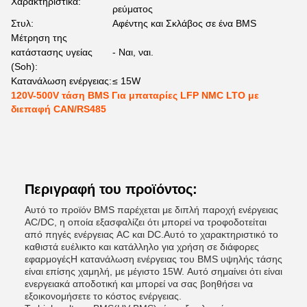
Χαρακτηριστικά:
ρεύματος
Στυλ:
Αφέντης και Σκλάβος σε ένα BMS
Μέτρηση της
κατάστασης υγείας
- Ναι, ναι.
(Soh):
Κατανάλωση ενέργειας:
≤ 15W
120V-500V τάση BMS Για μπαταρίες LFP NMC LTO με
διεπαφή CAN/RS485
Περιγραφή του προϊόντος:
Αυτό το προϊόν BMS παρέχεται με διπλή παροχή ενέργειας
AC/DC, η οποία εξασφαλίζει ότι μπορεί να τροφοδοτείται
από πηγές ενέργειας AC και DC.Αυτό το χαρακτηριστικό το
καθιστά ευέλικτο και κατάλληλο για χρήση σε διάφορες
εφαρμογέςΗ κατανάλωση ενέργειας του BMS υψηλής τάσης
είναι επίσης χαμηλή, με μέγιστο 15W. Αυτό σημαίνει ότι είναι
ενεργειακά αποδοτική και μπορεί να σας βοηθήσει να
εξοικονομήσετε το κόστος ενέργειας.