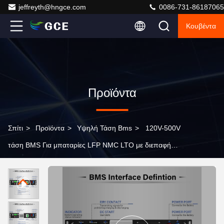
jeffreyth@hngce.com
0086-731-86187065
Κουβέντα
Προϊόντα
Σπίτι
>
Προϊόντα
>
Υψηλή Τάση Bms
>
120V-500V
τάση BMS Για μπαταρίες LFP NMC LTO με διεπαφή
CAN/RS485