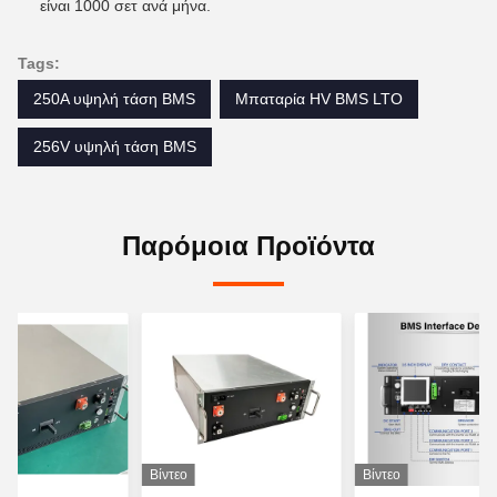
είναι 1000 σετ ανά μήνα.
Tags:
250A υψηλή τάση BMS
Μπαταρία HV BMS LTO
256V υψηλή τάση BMS
Παρόμοια Προϊόντα
Βίντεο
Βίντεο