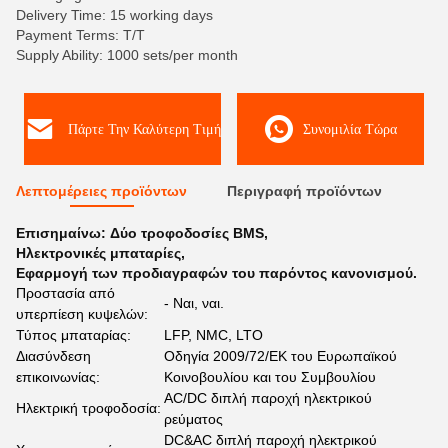
Delivery Time: 15 working days
Payment Terms: T/T
Supply Ability: 1000 sets/per month
Πάρτε Την Καλύτερη Τιμή
Συνομιλία Τώρα
Λεπτομέρειες προϊόντων
Περιγραφή προϊόντων
Επισημαίνω:
Δύο τροφοδοσίες BMS
,
Ηλεκτρονικές μπαταρίες
,
Εφαρμογή των προδιαγραφών του παρόντος κανονισμού.
Προστασία από
- Ναι, ναι.
υπερπίεση κυψελών:
Τύπος μπαταρίας:
LFP, NMC, LTO
Διασύνδεση
Οδηγία 2009/72/ΕΚ του Ευρωπαϊκού
επικοινωνίας:
Κοινοβουλίου και του Συμβουλίου
AC/DC διπλή παροχή ηλεκτρικού
Ηλεκτρική τροφοδοσία:
ρεύματος
DC&AC διπλή παροχή ηλεκτρικού