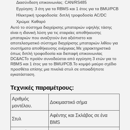
Διασύνδεση επικοινωνίας: CAN/RS485
Εγγύηση: 3 έτη για τα RBMS και 1 έτος για τα BMU/PCB
Ηλεκτρική τροφοδοσία: διπλή τροφοδοσία AC/DC
Χρώμα: Καθαρό
Αυτό το σύστημα διαχείρισης μπαταριών υψηλής τάσης
είναι η ιδανική λύση για τις εταιρείες αποθήκευσης
μπαταριών που αναζητούν ένα αξιόπιστο και
αποτελεσματικό σύστημα διαχείρισης μπαταριών λιθίου για
συστήματα αποθήκευσης ενέργειας.Με χαρακτηριστικά
όπως διπλή τροφοδοσία και διεπαφή επικοινωνίας
DC&ACΤο προϊόν συνοδεύεται από εγγύηση 3 ετών για το
RBMS και 1 έτος για το BMU/PCB.Το κομψό μαύρο σχέδιο
προσθέτει επίσης μια πινελιά στυλ σε οποιαδήποτε
εγκατάσταση.
Τεχνικές παραμέτρους:
Αριθμός
Δοκιμαστικό σήμα
μοντέλου.
Αφέντης και Σκλάβος σε ένα
Στυλ
BMS