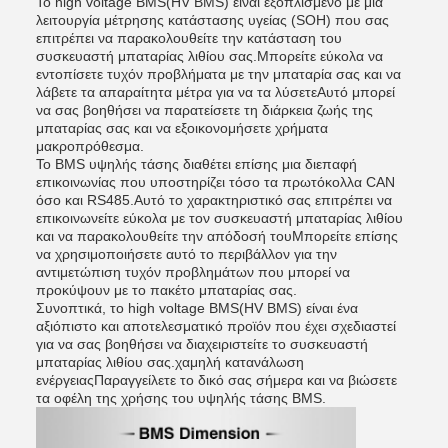
Το high voltage BMS(HV BMS) είναι εξοπλισμένο με μια
λειτουργία μέτρησης κατάστασης υγείας (SOH) που σας
επιτρέπει να παρακολουθείτε την κατάσταση του
συσκευαστή μπαταρίας λιθίου σας.Μπορείτε εύκολα να
εντοπίσετε τυχόν προβλήματα με την μπαταρία σας και να
λάβετε τα απαραίτητα μέτρα για να τα λύσετεΑυτό μπορεί
να σας βοηθήσει να παρατείσετε τη διάρκεια ζωής της
μπαταρίας σας και να εξοικονομήσετε χρήματα
μακροπρόθεσμα.
Το BMS υψηλής τάσης διαθέτει επίσης μια διεπαφή
επικοινωνίας που υποστηρίζει τόσο τα πρωτόκολλα CAN
όσο και RS485.Αυτό το χαρακτηριστικό σας επιτρέπει να
επικοινωνείτε εύκολα με τον συσκευαστή μπαταρίας λιθίου
και να παρακολουθείτε την απόδοσή τουΜπορείτε επίσης
να χρησιμοποιήσετε αυτό το περιβάλλον για την
αντιμετώπιση τυχόν προβλημάτων που μπορεί να
προκύψουν με το πακέτο μπαταρίας σας.
Συνοπτικά, το high voltage BMS(HV BMS) είναι ένα
αξιόπιστο και αποτελεσματικό προϊόν που έχει σχεδιαστεί
για να σας βοηθήσει να διαχειριστείτε το συσκευαστή
μπαταρίας λιθίου σας.χαμηλή κατανάλωση
ενέργειαςΠαραγγείλετε το δικό σας σήμερα και να βιώσετε
τα οφέλη της χρήσης του υψηλής τάσης BMS.