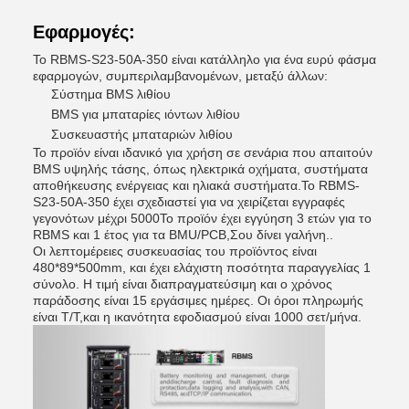
Εφαρμογές:
Το RBMS-S23-50A-350 είναι κατάλληλο για ένα ευρύ φάσμα
εφαρμογών, συμπεριλαμβανομένων, μεταξύ άλλων:
Σύστημα BMS λιθίου
BMS για μπαταρίες ιόντων λιθίου
Συσκευαστής μπαταριών λιθίου
Το προϊόν είναι ιδανικό για χρήση σε σενάρια που απαιτούν
BMS υψηλής τάσης, όπως ηλεκτρικά οχήματα, συστήματα
αποθήκευσης ενέργειας και ηλιακά συστήματα.Το RBMS-
S23-50A-350 έχει σχεδιαστεί για να χειρίζεται εγγραφές
γεγονότων μέχρι 5000Το προϊόν έχει εγγύηση 3 ετών για το
RBMS και 1 έτος για τα BMU/PCB,Σου δίνει γαλήνη..
Οι λεπτομέρειες συσκευασίας του προϊόντος είναι
480*89*500mm, και έχει ελάχιστη ποσότητα παραγγελίας 1
σύνολο. Η τιμή είναι διαπραγματεύσιμη και ο χρόνος
παράδοσης είναι 15 εργάσιμες ημέρες. Οι όροι πληρωμής
είναι T/T,και η ικανότητα εφοδιασμού είναι 1000 σετ/μήνα.