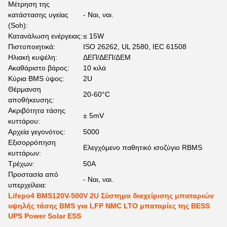
Μέτρηση της
κατάστασης υγείας
- Ναι, ναι.
(Soh):
Κατανάλωση ενέργειας:
≤ 15W
Πιστοποιητικά:
ISO 26262, UL 2580, IEC 61508
Ηλιακή κυψέλη:
ΔΕΠ/ΔΕΠ/ΔΕΜ
Ακαθάριστο βάρος:
10 κιλά
Κύρια BMS ύψος:
2U
Θέρμανση
20-60°C
αποθήκευσης:
Ακριβότητα τάσης
± 5mV
κυττάρου:
Αρχεία γεγονότος:
5000
Εξισορρόπηση
Ελεγχόμενο παθητικό ισοζύγιο RBMS
κυττάρων:
Τρέχων:
50Α
Προστασία από
- Ναι, ναι.
υπερχείλεια:
Lifepo4 BMS120V-500V 2U Σύστημα διαχείρισης μπαταριών
υψηλής τάσης BMS για LFP NMC LTO μπαταρίες της BESS
UPS Power Solar ESS