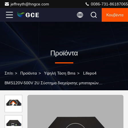
jeffreyth@hngce.com
0086-731-86187065
Κουβέντα
Προϊόντα
Σπίτι
>
Προϊόντα
>
Υψηλή Τάση Bms
>
Lifepo4
BMS120V-500V 2U Σύστημα διαχείρισης μπαταριών
υψηλής τάσης BMS για LFP NMC LTO μπαταρίες της
BESS UPS Power Solar ESS