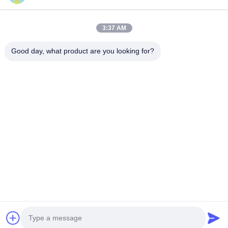
Συσκευασία του προϊόντος:
Το BMS συσκευάζεται
με ασφάλεια σε ένα ανθεκτικό χαρτόκουτο με
περιτύλιγμα φυσαλίδων για πρόσθετη προστασία και
3:37 AM
συνοδεύεται από εγχειρίδιο χρήσης και τα
Good day, what product are you looking for?
απαραίτητα αξεσουάρ.
Ναυτιλία:
Οι χρόνοι παράδοσης διαφέρουν ανάλογα
με την τοποθεσία και τη μέθοδο αποστολής, με τους
πελάτες να είναι υπεύθυνοι για τυχόν τελωνειακούς ή
εισαγωγικούς δασμούς.