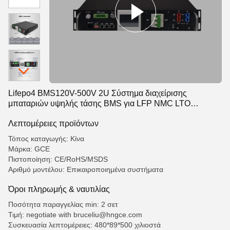
Lifepo4 BMS120V-500V 2U Σύστημα διαχείρισης
μπαταριών υψηλής τάσης BMS για LFP NMC LTO
μπαταρίες της BESS UPS Power Solar ESS
Λεπτομέρειες προϊόντων
Τόπος καταγωγής: Κίνα
Μάρκα: GCE
Πιστοποίηση: CE/RoHS/MSDS
Αριθμό μοντέλου: Επικαιροποιημένα συστήματα
Όροι πληρωμής & ναυτιλίας
Ποσότητα παραγγελίας min: 2 σετ
Τιμή: negotiate with bruceliu@hngce.com
Συσκευασία λεπτομέρειες: 480*89*500 χιλιοστά