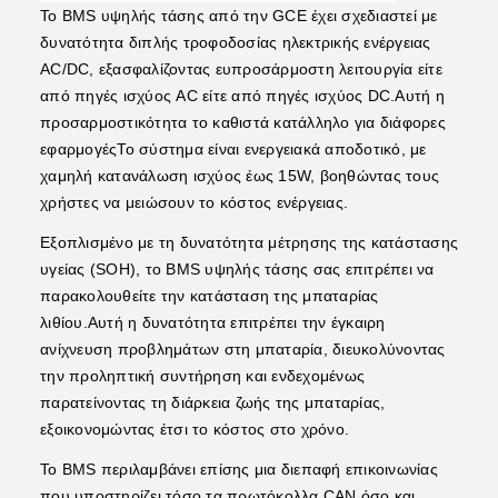
Το BMS υψηλής τάσης από την GCE έχει σχεδιαστεί με
δυνατότητα διπλής τροφοδοσίας ηλεκτρικής ενέργειας
AC/DC, εξασφαλίζοντας ευπροσάρμοστη λειτουργία είτε
από πηγές ισχύος AC είτε από πηγές ισχύος DC.Αυτή η
προσαρμοστικότητα το καθιστά κατάλληλο για διάφορες
εφαρμογέςΤο σύστημα είναι ενεργειακά αποδοτικό, με
χαμηλή κατανάλωση ισχύος έως 15W, βοηθώντας τους
χρήστες να μειώσουν το κόστος ενέργειας.
Εξοπλισμένο με τη δυνατότητα μέτρησης της κατάστασης
υγείας (SOH), το BMS υψηλής τάσης σας επιτρέπει να
παρακολουθείτε την κατάσταση της μπαταρίας
λιθίου.Αυτή η δυνατότητα επιτρέπει την έγκαιρη
ανίχνευση προβλημάτων στη μπαταρία, διευκολύνοντας
την προληπτική συντήρηση και ενδεχομένως
παρατείνοντας τη διάρκεια ζωής της μπαταρίας,
εξοικονομώντας έτσι το κόστος στο χρόνο.
Το BMS περιλαμβάνει επίσης μια διεπαφή επικοινωνίας
που υποστηρίζει τόσο τα πρωτόκολλα CAN όσο και