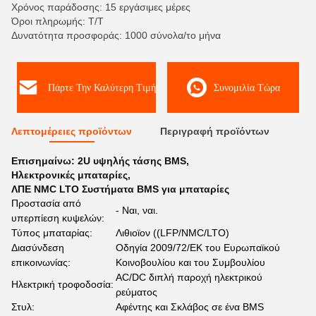
Χρόνος παράδοσης: 15 εργάσιμες μέρες
Όροι πληρωμής: Τ/Τ
Δυνατότητα προσφοράς: 1000 σύνολα/το μήνα
Πάρτε Την Καλύτερη Τιμή
Συνομιλία Τώρα
Λεπτομέρειες προϊόντων
Περιγραφή προϊόντων
Επισημαίνω:
2U υψηλής τάσης BMS
,
Ηλεκτρονικές μπαταρίες
,
ΛΠΕ NMC LTO Συστήματα BMS για μπαταρίες
Προστασία από
- Ναι, ναι.
υπερπίεση κυψελών:
Τύπος μπαταρίας:
Λιθιοϊον ((LFP/NMC/LTO)
Διασύνδεση
Οδηγία 2009/72/ΕΚ του Ευρωπαϊκού
επικοινωνίας:
Κοινοβουλίου και του Συμβουλίου
AC/DC διπλή παροχή ηλεκτρικού
Ηλεκτρική τροφοδοσία:
ρεύματος
Στυλ:
Αφέντης και Σκλάβος σε ένα BMS