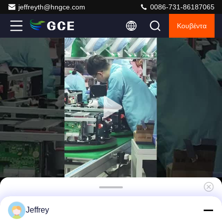
jeffreyth@hngce.com
0086-731-86187065
Κουβέντα
3U Ηλιακό σύστημα διαχείρισης ενέργειας
Jeffrey
480V DC 63A